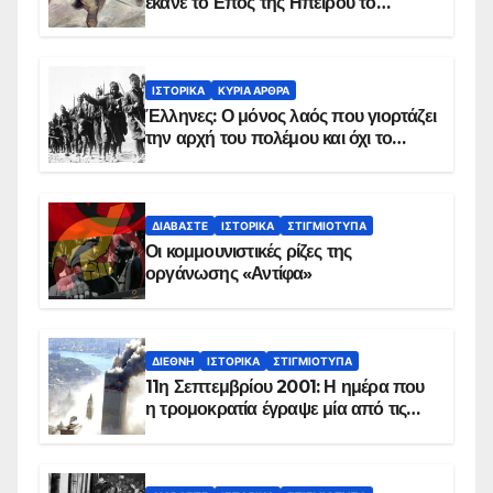
έκανε το Επος της Ηπείρου το
χειμώνα του 1940
ΙΣΤΟΡΙΚΆ
ΚΥΡΙΑ ΑΡΘΡΑ
Έλληνες: Ο μόνος λαός που γιορτάζει
την αρχή του πολέμου και όχι το
τέλος του
ΔΙΑΒΆΣΤΕ
ΙΣΤΟΡΙΚΆ
ΣΤΙΓΜΙΌΤΥΠΑ
Οι κομμουνιστικές ρίζες της
οργάνωσης «Αντίφα»
ΔΙΕΘΝΉ
ΙΣΤΟΡΙΚΆ
ΣΤΙΓΜΙΌΤΥΠΑ
11η Σεπτεμβρίου 2001: Η ημέρα που
η τρομοκρατία έγραψε μία από τις
πιο μαύρες σελίδες στην ιστορία του
πλανήτη