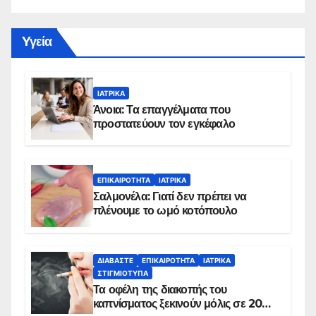
Yγεία
ΙΑΤΡΙΚΆ
Άνοια: Τα επαγγέλματα που
προστατεύουν τον εγκέφαλο
ΕΠΙΚΑΙΡΌΤΗΤΑ
ΙΑΤΡΙΚΆ
Σαλμονέλα: Γιατί δεν πρέπει να
πλένουμε το ωμό κοτόπουλο
ΔΙΑΒΆΣΤΕ
ΕΠΙΚΑΙΡΌΤΗΤΑ
ΙΑΤΡΙΚΆ
ΣΤΙΓΜΙΌΤΥΠΑ
Τα οφέλη της διακοπής του
καπνίσματος ξεκινούν μόλις σε 20