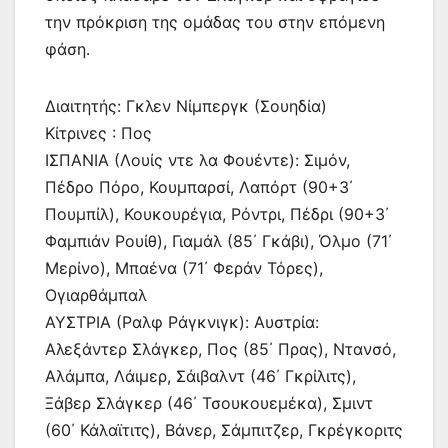
την πρόκριση της ομάδας του στην επόμενη
φάση.
Διαιτητής: Γκλεν Νίμπεργκ (Σουηδία)
Κίτρινες : Πος
ΙΣΠΑΝΙΑ (Λουίς ντε λα Φουέντε): Σιμόν,
Πέδρο Πόρο, Κουμπαρσί, Λαπόρτ (90+3΄
Πουμπίλ), Κουκουρέγια, Ρόντρι, Πέδρι (90+3΄
Φαμπιάν Ρουίθ), Γιαμάλ (85΄ Γκάβι), Όλμο (71΄
Μερίνο), Μπαένα (71΄ Φεράν Τόρες),
Ογιαρθάμπαλ
ΑΥΣΤΡΙΑ (Ραλφ Ράγκνιγκ): Αυστρία:
Αλεξάντερ Σλάγκερ, Πος (85΄ Πρας), Ντανσό,
Αλάμπα, Λάιμερ, Σάιβαλντ (46΄ Γκρίλιτς),
Ξάβερ Σλάγκερ (46΄ Τσουκουεμέκα), Σμιντ
(60΄ Κάλαϊτιτς), Βάνερ, Σάμπιτζερ, Γκρέγκοριτς