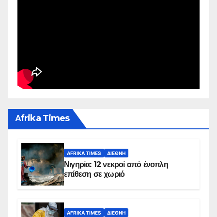
Αfrika Times
AFRIKA TIMES
ΔΙΕΘΝΉ
Νιγηρία: 12 νεκροί από ένοπλη
επίθεση σε χωριό
AFRIKA TIMES
ΔΙΕΘΝΉ