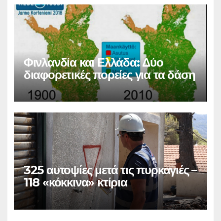
Φινλανδία και Ελλάδα: Δύο
διαφορετικές πορείες για τα δάση
325 αυτοψίες μετά τις πυρκαγιές –
118 «κόκκινα» κτίρια