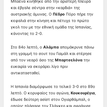
Μπαένα κινήθηκε από την αριστερή πλευρά
και έβγαλε σέντρα στην «καρδιά» της
αυστριακής άμυνας. Ο
Πέδρο
Πόρο πήρε την
κεφαλιά στην κίνηση και πέτυχε το πρώτο
γκολ του με την εθνική ομάδα της Ισπανίας,
κάνοντας το 2-0.
Στο 84ο λεπτό, ο
Αλάμπα
απομάκρυνε πάνω
στη γραμμή το σουτ του Γιαμάλ και στέρησε
από τον νεαρό άσο της
Μπαρτσελόνα
την
ευκαιρία να σκοράρει λίγο πριν
αντικατασταθεί.
Η Ισπανία διαμόρφωσε το τελικό 3-0 στο 89ο
λεπτό. Ο κορυφαίος του αγώνα,
Κουκουρέγια
,
έδωσε δεύτερη ασίστ στον Ογιαρθάμπαλ, ο
οποίος πλάσαρε τον Σλάγκερ και σφράγισε