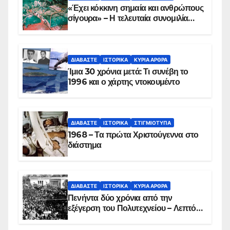
«Έχει κόκκινη σημαία και ανθρώπους
σίγουρα» – Η τελευταία συνομιλία
των ηρώων στα Ίμια, πριν τη
συντριβή του ελικοπτέρου
ΔΙΑΒΆΣΤΕ
ΙΣΤΟΡΙΚΆ
ΚΥΡΙΑ ΑΡΘΡΑ
Ίμια 30 χρόνια μετά: Τι συνέβη το
1996 και ο χάρτης ντοκουμέντο
ΔΙΑΒΆΣΤΕ
ΙΣΤΟΡΙΚΆ
ΣΤΙΓΜΙΌΤΥΠΑ
1968 – Τα πρώτα Χριστούγεννα στο
διάστημα
ΔΙΑΒΆΣΤΕ
ΙΣΤΟΡΙΚΆ
ΚΥΡΙΑ ΑΡΘΡΑ
Πενήντα δύο χρόνια από την
εξέγερση του Πολυτεχνείου – Λεπτό
προς λεπτό η εισβολή – ΦΩΤΟ και
ΒΙΝΤΕΟ