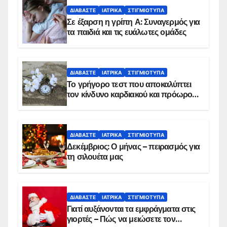
ΔΙΑΒΆΣΤΕ
ΙΑΤΡΙΚΆ
ΣΤΙΓΜΙΌΤΥΠΑ
Σε έξαρση η γρίπη Α: Συναγερμός για
τα παιδιά και τις ευάλωτες ομάδες
ΔΙΑΒΆΣΤΕ
ΙΑΤΡΙΚΆ
ΣΤΙΓΜΙΌΤΥΠΑ
Το γρήγορο τεστ που αποκαλύπτει
τον κίνδυνο καρδιακού και πρόωρου
θανάτου
ΔΙΑΒΆΣΤΕ
ΙΑΤΡΙΚΆ
ΣΤΙΓΜΙΌΤΥΠΑ
Δεκέμβριος: Ο μήνας – πειρασμός για
τη σιλουέτα μας
ΔΙΑΒΆΣΤΕ
ΙΑΤΡΙΚΆ
ΣΤΙΓΜΙΌΤΥΠΑ
Γιατί αυξάνονται τα εμφράγματα στις
γιορτές – Πώς να μειώσετε τον