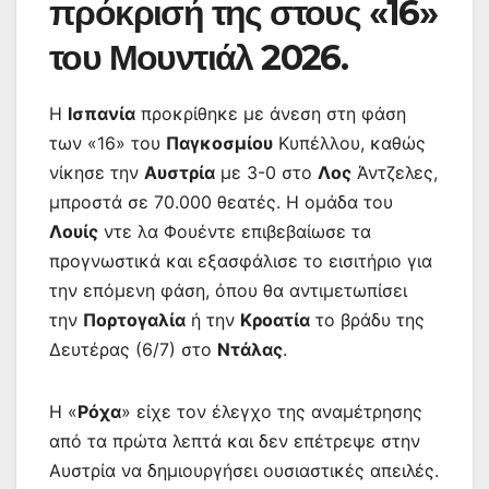
πρόκρισή της στους «16»
του Μουντιάλ 2026.
Η
Ισπανία
προκρίθηκε με άνεση στη φάση
των «16» του
Παγκοσμίου
Κυπέλλου, καθώς
νίκησε την
Αυστρία
με 3-0 στο
Λος
Άντζελες,
μπροστά σε 70.000 θεατές. Η ομάδα του
Λουίς
ντε λα Φουέντε επιβεβαίωσε τα
προγνωστικά και εξασφάλισε το εισιτήριο για
την επόμενη φάση, όπου θα αντιμετωπίσει
την
Πορτογαλία
ή την
Κροατία
το βράδυ της
Δευτέρας (6/7) στο
Ντάλας
.
Η «
Ρόχα
» είχε τον έλεγχο της αναμέτρησης
από τα πρώτα λεπτά και δεν επέτρεψε στην
Αυστρία να δημιουργήσει ουσιαστικές απειλές.