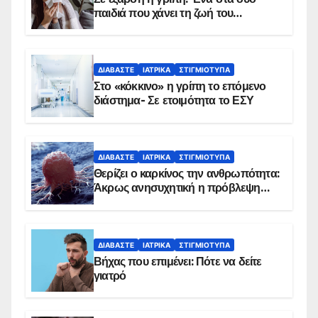
παιδιά που χάνει τη ζωή του
αντιμετωπίζει υποκείμενο νόσημα –
Εμβολιασμό συνιστούν οι ειδικοί
ΔΙΑΒΆΣΤΕ
ΙΑΤΡΙΚΆ
ΣΤΙΓΜΙΌΤΥΠΑ
Στο «κόκκινο» η γρίπη το επόμενο
διάστημα- Σε ετοιμότητα το ΕΣΥ
ΔΙΑΒΆΣΤΕ
ΙΑΤΡΙΚΆ
ΣΤΙΓΜΙΌΤΥΠΑ
Θερίζει ο καρκίνος την ανθρωπότητα:
Άκρως ανησυχητική η πρόβλεψη…
ΔΙΑΒΆΣΤΕ
ΙΑΤΡΙΚΆ
ΣΤΙΓΜΙΌΤΥΠΑ
Βήχας που επιμένει: Πότε να δείτε
γιατρό