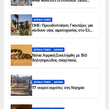
648 θάνατοι επί συνόλου 1.830
επιβεβαιωμένων κρουσμάτων
AFRIKA TIMES
ΟΗΕ: Προειδοποίηση Γκουτέρες για
κίνδυνο νέας αιματοχυσίας στο Ελ
Ομπέιντ του Σουδάν
AFRIKA TIMES
ΔΙΕΘΝΉ
Νότια Αφρική:Συνελήφθη με 150
δηλητηριώδεις σκορπιούς
AFRIKA TIMES
ΔΙΕΘΝΉ
17 νεκροί αγρότες στη Νιγηρία