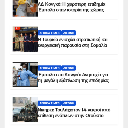
ΛΔ Κονγκό: Η χειρότερη επιδημία
Έμπολα στην ιστορία της χώρας
AFRIKA TIMES
ΔΙΕΘΝΉ
Η Τουρκία ενισχύει στρατιωτική και
ενεργειακή παρουσία στη Σομαλία
AFRIKA TIMES
ΔΙΕΘΝΉ
Έμπολα στο Κονγκό: Ανησυχία για
τη μεγάλη εξάπλωση της επιδημίας
AFRIKA TIMES
ΔΙΕΘΝΉ
Νιγηρία: Τουλάχιστον 14 νεκροί από
επίθεση ενόπλων στην Οτούκπο