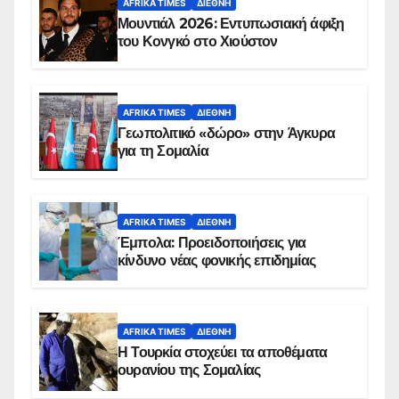
AFRIKA TIMES
ΔΙΕΘΝΉ
Μουντιάλ 2026: Εντυπωσιακή άφιξη
του Κονγκό στο Χιούστον
AFRIKA TIMES
ΔΙΕΘΝΉ
Γεωπολιτικό «δώρο» στην Άγκυρα
για τη Σομαλία
AFRIKA TIMES
ΔΙΕΘΝΉ
Έμπολα: Προειδοποιήσεις για
κίνδυνο νέας φονικής επιδημίας
AFRIKA TIMES
ΔΙΕΘΝΉ
Η Τουρκία στοχεύει τα αποθέματα
ουρανίου της Σομαλίας