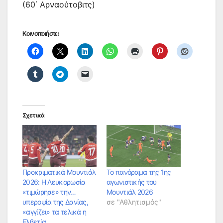
(60΄ Αρναούτοβιτς)
Κοινοποιήστε:
Σχετικά
Προκριματικά Μουντιάλ
Το πανόραμα της 1ης
2026: Η Λευκορωσία
αγωνιστικής του
«τιμώρησε» την…
Μουντιάλ 2026
υπεροψία της Δανίας,
σε "Αθλητισμός"
«αγγίζει» τα τελικά η
Ελβετία