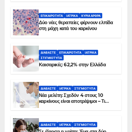
λεπτά
ΕΠΙΚΑΙΡΌΤΗΤΑ
ΙΑΤΡΙΚΆ
ΚΥΡΙΑ ΑΡΘΡΑ
Δύο νέες θεραπείες φέρνουν ελπίδα
στη μάχη κατά του καρκίνου
ΔΙΑΒΆΣΤΕ
ΕΠΙΚΑΙΡΌΤΗΤΑ
ΙΑΤΡΙΚΆ
ΣΤΙΓΜΙΌΤΥΠΑ
Καισαρικές: 62,2% στην Ελλάδα
ΔΙΑΒΆΣΤΕ
ΙΑΤΡΙΚΆ
ΣΤΙΓΜΙΌΤΥΠΑ
Νέα μελέτη: Σχεδόν 4 στους 10
καρκίνους είναι αποτρέψιμοι – Τι
δείχνουν τα στοιχεία
ΔΙΑΒΆΣΤΕ
ΙΑΤΡΙΚΆ
ΣΤΙΓΜΙΌΤΥΠΑ
Σε έξαρση η γρίπη: Ένα στα δύο