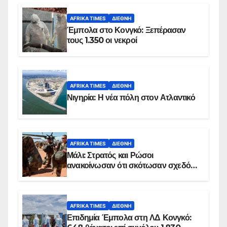
AFRIKA TIMES
ΔΙΕΘΝΉ
Έμπολα στο Κονγκό: Ξεπέρασαν
τους 1.350 οι νεκροί
AFRIKA TIMES
ΔΙΕΘΝΉ
Νιγηρία: Η νέα πόλη στον Ατλαντικό
AFRIKA TIMES
ΔΙΕΘΝΉ
Μάλι: Στρατός και Ρώσοι
ανακοίνωσαν ότι σκότωσαν σχεδόν
100 τζιχαντιστές
AFRIKA TIMES
ΔΙΕΘΝΉ
Επιδημία Έμπολα στη ΛΔ Κονγκό: