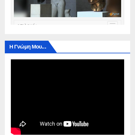
Η Γνώμη Μου…