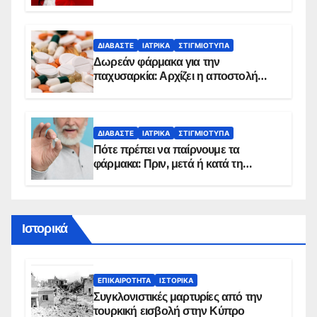
κίνδυνο, σύμφωνα με καρδιολόγο
ΔΙΑΒΆΣΤΕ
ΙΑΤΡΙΚΆ
ΣΤΙΓΜΙΌΤΥΠΑ
Δωρεάν φάρμακα για την
παχυσαρκία: Αρχίζει η αποστολή
sms για τους δικαιούχους – Οι
προϋποθέσεις ένταξης στο
πρόγραμμα
ΔΙΑΒΆΣΤΕ
ΙΑΤΡΙΚΆ
ΣΤΙΓΜΙΌΤΥΠΑ
Πότε πρέπει να παίρνουμε τα
φάρμακα: Πριν, μετά ή κατά τη
διάρκεια του φαγητού;
Ιστορικά
ΕΠΙΚΑΙΡΌΤΗΤΑ
ΙΣΤΟΡΙΚΆ
Συγκλονιστικές μαρτυρίες από την
τουρκική εισβολή στην Κύπρο