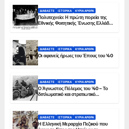
ΔΙΑΒΆΣΤΕ
ΙΣΤΟΡΙΚΆ
ΚΥΡΙΑ ΑΡΘΡΑ
Πολυτεχνείο: Η πρώτη πορεία της
Εθνικής Φοιτητικής Ένωσης Ελλάδος
στις 17 Νοεμβρίου 1975 με την
αιματοβαμμένη σημαία
ΔΙΑΒΆΣΤΕ
ΙΣΤΟΡΙΚΆ
ΚΥΡΙΑ ΑΡΘΡΑ
Οι αφανείς ήρωες του Έπους του ’40
ΔΙΑΒΆΣΤΕ
ΙΣΤΟΡΙΚΆ
ΚΥΡΙΑ ΑΡΘΡΑ
Ο Άγνωστος Πόλεμος του ’40 – Το
διπλωματικό και στρατιωτικό
παρασκήνιο
ΔΙΑΒΆΣΤΕ
ΙΣΤΟΡΙΚΆ
ΚΥΡΙΑ ΑΡΘΡΑ
Η Ελληνική Μεραρχία Πεζικού που