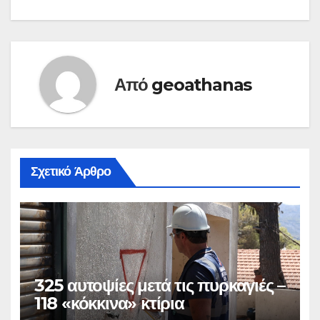
Από
geoathanas
Σχετικό Άρθρο
325 αυτοψίες μετά τις πυρκαγιές –
118 «κόκκινα» κτίρια