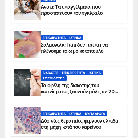
Άνοια: Τα επαγγέλματα που
προστατεύουν τον εγκέφαλο
ΕΠΙΚΑΙΡΌΤΗΤΑ
ΙΑΤΡΙΚΆ
Σαλμονέλα: Γιατί δεν πρέπει να
πλένουμε το ωμό κοτόπουλο
ΔΙΑΒΆΣΤΕ
ΕΠΙΚΑΙΡΌΤΗΤΑ
ΙΑΤΡΙΚΆ
ΣΤΙΓΜΙΌΤΥΠΑ
Τα οφέλη της διακοπής του
καπνίσματος ξεκινούν μόλις σε 20
λεπτά
ΕΠΙΚΑΙΡΌΤΗΤΑ
ΙΑΤΡΙΚΆ
ΚΥΡΙΑ ΑΡΘΡΑ
Δύο νέες θεραπείες φέρνουν ελπίδα
στη μάχη κατά του καρκίνου