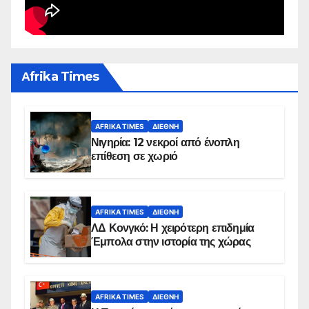
Αfrika Times
AFRIKA TIMES
ΔΙΕΘΝΉ
Νιγηρία: 12 νεκροί από ένοπλη
επίθεση σε χωριό
AFRIKA TIMES
ΔΙΕΘΝΉ
ΛΔ Κονγκό: Η χειρότερη επιδημία
Έμπολα στην ιστορία της χώρας
AFRIKA TIMES
ΔΙΕΘΝΉ