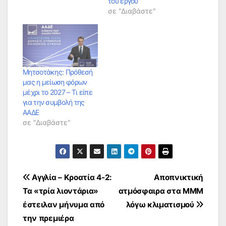
του έργου
σε "Διαβάστε"
Μητσοτάκης: Πρόθεσή
μας η μείωση φόρων
μέχρι το 2027 – Τι είπε
για την συμβολή της
ΑΑΔΕ
σε "Διαβάστε"
Πλοήγηση
Αγγλία – Κροατία 4-2:
Αποπνικτική
Τα «τρία λιοντάρια»
ατμόσφαιρα στα ΜΜΜ
άρθρων
έστειλαν μήνυμα από
λόγω κλιματισμού
την πρεμιέρα