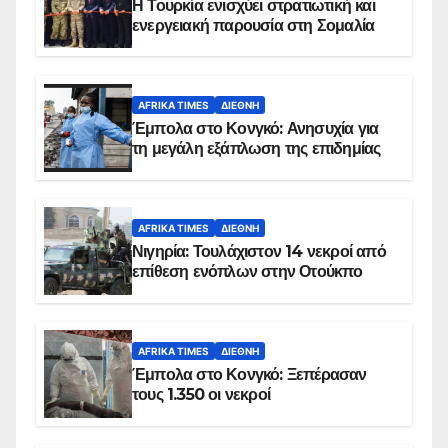
Η Τουρκία ενισχύει στρατιωτική και
ενεργειακή παρουσία στη Σομαλία
AFRIKA TIMES
ΔΙΕΘΝΉ
Έμπολα στο Κονγκό: Ανησυχία για
τη μεγάλη εξάπλωση της επιδημίας
AFRIKA TIMES
ΔΙΕΘΝΉ
Νιγηρία: Τουλάχιστον 14 νεκροί από
επίθεση ενόπλων στην Οτούκπο
AFRIKA TIMES
ΔΙΕΘΝΉ
Έμπολα στο Κονγκό: Ξεπέρασαν
τους 1.350 οι νεκροί