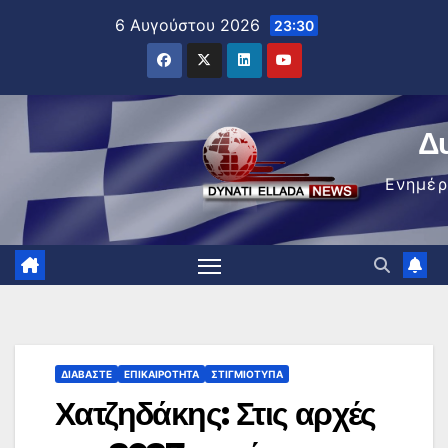
Μετάβαση
6 Αυγούστου 2026
23:30
στο
περιεχόμενο
Δ
Ενημέ
ΔΙΑΒΆΣΤΕ
ΕΠΙΚΑΙΡΌΤΗΤΑ
ΣΤΙΓΜΙΌΤΥΠΑ
Χατζηδάκης: Στις αρχές