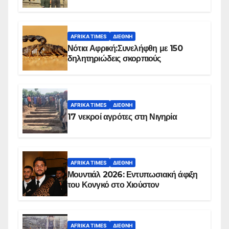
Ομπέιντ του Σουδάν
AFRIKA TIMES
ΔΙΕΘΝΉ
Νότια Αφρική:Συνελήφθη με 150
δηλητηριώδεις σκορπιούς
AFRIKA TIMES
ΔΙΕΘΝΉ
17 νεκροί αγρότες στη Νιγηρία
AFRIKA TIMES
ΔΙΕΘΝΉ
Μουντιάλ 2026: Εντυπωσιακή άφιξη
του Κονγκό στο Χιούστον
AFRIKA TIMES
ΔΙΕΘΝΉ