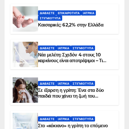
ΔΙΑΒΆΣΤΕ
ΕΠΙΚΑΙΡΌΤΗΤΑ
ΙΑΤΡΙΚΆ
ΣΤΙΓΜΙΌΤΥΠΑ
Καισαρικές: 62,2% στην Ελλάδα
ΔΙΑΒΆΣΤΕ
ΙΑΤΡΙΚΆ
ΣΤΙΓΜΙΌΤΥΠΑ
Νέα μελέτη: Σχεδόν 4 στους 10
καρκίνους είναι αποτρέψιμοι – Τι
δείχνουν τα στοιχεία
ΔΙΑΒΆΣΤΕ
ΙΑΤΡΙΚΆ
ΣΤΙΓΜΙΌΤΥΠΑ
Σε έξαρση η γρίπη: Ένα στα δύο
παιδιά που χάνει τη ζωή του
αντιμετωπίζει υποκείμενο νόσημα –
Εμβολιασμό συνιστούν οι ειδικοί
ΔΙΑΒΆΣΤΕ
ΙΑΤΡΙΚΆ
ΣΤΙΓΜΙΌΤΥΠΑ
Στο «κόκκινο» η γρίπη το επόμενο