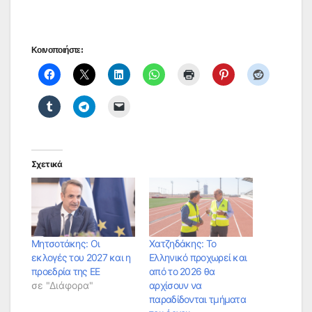
Κοινοποιήστε:
Σχετικά
Μητσοτάκης: Οι
Χατζηδάκης: Το
εκλογές του 2027 και η
Ελληνικό προχωρεί και
προεδρία της ΕΕ
από το 2026 θα
σε "Διάφορα"
αρχίσουν να
παραδίδονται τμήματα