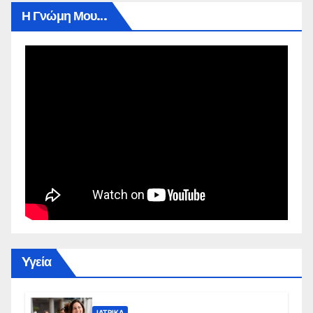
Η Γνώμη Μου…
Yγεία
ΙΑΤΡΙΚΆ