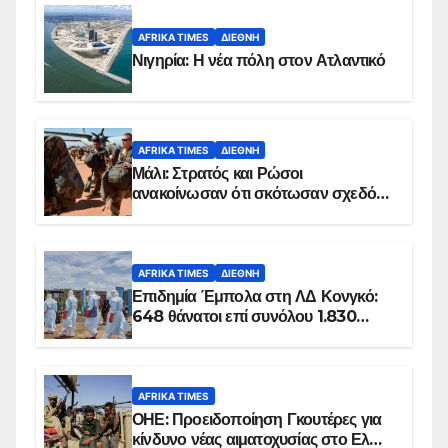
AFRIKA TIMES
ΔΙΕΘΝΉ
Νιγηρία: Η νέα πόλη στον Ατλαντικό
AFRIKA TIMES
ΔΙΕΘΝΉ
Μάλι: Στρατός και Ρώσοι
ανακοίνωσαν ότι σκότωσαν σχεδόν
100 τζιχαντιστές
AFRIKA TIMES
ΔΙΕΘΝΉ
Επιδημία Έμπολα στη ΛΔ Κονγκό:
648 θάνατοι επί συνόλου 1.830
επιβεβαιωμένων κρουσμάτων
AFRIKA TIMES
ΟΗΕ: Προειδοποίηση Γκουτέρες για
κίνδυνο νέας αιματοχυσίας στο Ελ