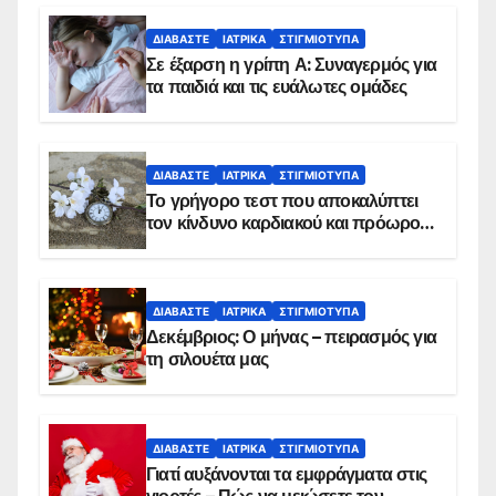
ΔΙΑΒΆΣΤΕ
ΙΑΤΡΙΚΆ
ΣΤΙΓΜΙΌΤΥΠΑ
Σε έξαρση η γρίπη Α: Συναγερμός για
τα παιδιά και τις ευάλωτες ομάδες
ΔΙΑΒΆΣΤΕ
ΙΑΤΡΙΚΆ
ΣΤΙΓΜΙΌΤΥΠΑ
Το γρήγορο τεστ που αποκαλύπτει
τον κίνδυνο καρδιακού και πρόωρου
θανάτου
ΔΙΑΒΆΣΤΕ
ΙΑΤΡΙΚΆ
ΣΤΙΓΜΙΌΤΥΠΑ
Δεκέμβριος: Ο μήνας – πειρασμός για
τη σιλουέτα μας
ΔΙΑΒΆΣΤΕ
ΙΑΤΡΙΚΆ
ΣΤΙΓΜΙΌΤΥΠΑ
Γιατί αυξάνονται τα εμφράγματα στις