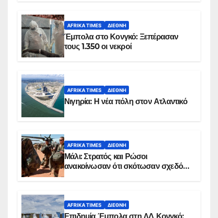
AFRIKA TIMES
ΔΙΕΘΝΉ
Έμπολα στο Κονγκό: Ξεπέρασαν
τους 1.350 οι νεκροί
AFRIKA TIMES
ΔΙΕΘΝΉ
Νιγηρία: Η νέα πόλη στον Ατλαντικό
AFRIKA TIMES
ΔΙΕΘΝΉ
Μάλι: Στρατός και Ρώσοι
ανακοίνωσαν ότι σκότωσαν σχεδόν
100 τζιχαντιστές
AFRIKA TIMES
ΔΙΕΘΝΉ
Επιδημία Έμπολα στη ΛΔ Κονγκό: