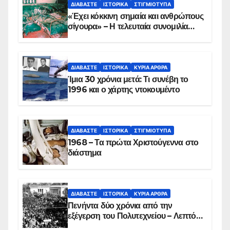
ΔΙΑΒΆΣΤΕ
ΙΣΤΟΡΙΚΆ
ΣΤΙΓΜΙΌΤΥΠΑ
«Έχει κόκκινη σημαία και ανθρώπους
σίγουρα» – Η τελευταία συνομιλία
των ηρώων στα Ίμια, πριν τη
συντριβή του ελικοπτέρου
ΔΙΑΒΆΣΤΕ
ΙΣΤΟΡΙΚΆ
ΚΥΡΙΑ ΑΡΘΡΑ
Ίμια 30 χρόνια μετά: Τι συνέβη το
1996 και ο χάρτης ντοκουμέντο
ΔΙΑΒΆΣΤΕ
ΙΣΤΟΡΙΚΆ
ΣΤΙΓΜΙΌΤΥΠΑ
1968 – Τα πρώτα Χριστούγεννα στο
διάστημα
ΔΙΑΒΆΣΤΕ
ΙΣΤΟΡΙΚΆ
ΚΥΡΙΑ ΑΡΘΡΑ
Πενήντα δύο χρόνια από την
εξέγερση του Πολυτεχνείου – Λεπτό
προς λεπτό η εισβολή – ΦΩΤΟ και