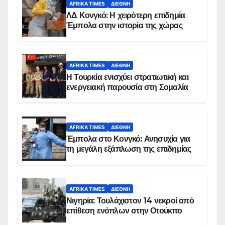
AFRIKA TIMES
ΔΙΕΘΝΉ
ΛΔ Κονγκό: Η χειρότερη επιδημία
Έμπολα στην ιστορία της χώρας
AFRIKA TIMES
ΔΙΕΘΝΉ
Η Τουρκία ενισχύει στρατιωτική και
ενεργειακή παρουσία στη Σομαλία
AFRIKA TIMES
ΔΙΕΘΝΉ
Έμπολα στο Κονγκό: Ανησυχία για
τη μεγάλη εξάπλωση της επιδημίας
AFRIKA TIMES
ΔΙΕΘΝΉ
Νιγηρία: Τουλάχιστον 14 νεκροί από
επίθεση ενόπλων στην Οτούκπο