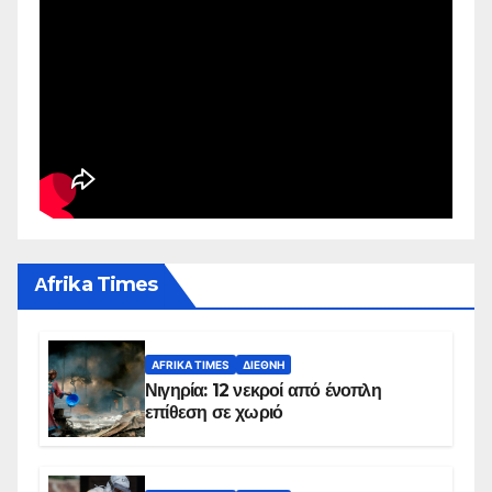
Αfrika Times
AFRIKA TIMES
ΔΙΕΘΝΉ
Νιγηρία: 12 νεκροί από ένοπλη
επίθεση σε χωριό