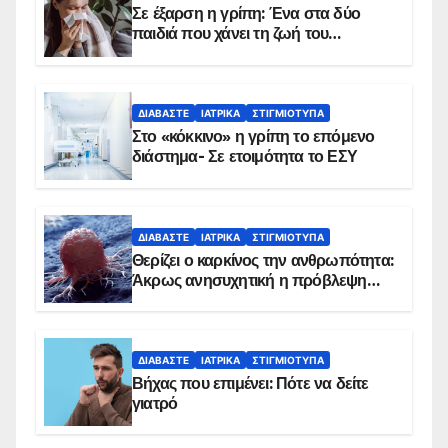
Σε έξαρση η γρίπη: Ένα στα δύο
παιδιά που χάνει τη ζωή του
αντιμετωπίζει υποκείμενο νόσημα –
Εμβολιασμό συνιστούν οι ειδικοί
ΔΙΑΒΆΣΤΕ
ΙΑΤΡΙΚΆ
ΣΤΙΓΜΙΌΤΥΠΑ
Στο «κόκκινο» η γρίπη το επόμενο
διάστημα- Σε ετοιμότητα το ΕΣΥ
ΔΙΑΒΆΣΤΕ
ΙΑΤΡΙΚΆ
ΣΤΙΓΜΙΌΤΥΠΑ
Θερίζει ο καρκίνος την ανθρωπότητα:
Άκρως ανησυχητική η πρόβλεψη…
ΔΙΑΒΆΣΤΕ
ΙΑΤΡΙΚΆ
ΣΤΙΓΜΙΌΤΥΠΑ
Βήχας που επιμένει: Πότε να δείτε
γιατρό