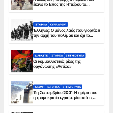
έκανε το Επος της Ηπείρου το
χειμώνα του 1940
ΙΣΤΟΡΙΚΆ
ΚΥΡΙΑ ΑΡΘΡΑ
Έλληνες: Ο μόνος λαός που γιορτάζει
την αρχή του πολέμου και όχι το
τέλος του
ΔΙΑΒΆΣΤΕ
ΙΣΤΟΡΙΚΆ
ΣΤΙΓΜΙΌΤΥΠΑ
Οι κομμουνιστικές ρίζες της
οργάνωσης «Αντίφα»
ΔΙΕΘΝΉ
ΙΣΤΟΡΙΚΆ
ΣΤΙΓΜΙΌΤΥΠΑ
11η Σεπτεμβρίου 2001: Η ημέρα που
η τρομοκρατία έγραψε μία από τις
πιο μαύρες σελίδες στην ιστορία του
πλανήτη