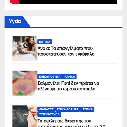
Yγεία
ΙΑΤΡΙΚΆ
Άνοια: Τα επαγγέλματα που
προστατεύουν τον εγκέφαλο
ΕΠΙΚΑΙΡΌΤΗΤΑ
ΙΑΤΡΙΚΆ
Σαλμονέλα: Γιατί δεν πρέπει να
πλένουμε το ωμό κοτόπουλο
ΔΙΑΒΆΣΤΕ
ΕΠΙΚΑΙΡΌΤΗΤΑ
ΙΑΤΡΙΚΆ
ΣΤΙΓΜΙΌΤΥΠΑ
Τα οφέλη της διακοπής του
καπνίσματος ξεκινούν μόλις σε 20