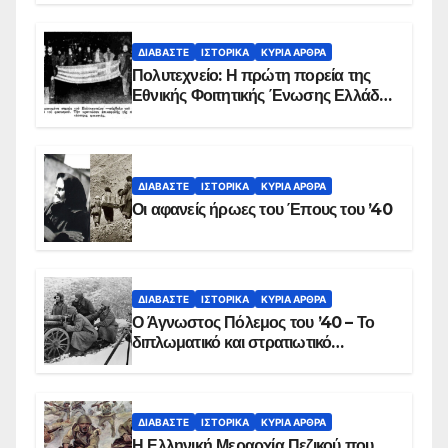
ΒΙΝΤΕΟ
ΔΙΑΒΆΣΤΕ
ΙΣΤΟΡΙΚΆ
ΚΥΡΙΑ ΑΡΘΡΑ
Πολυτεχνείο: Η πρώτη πορεία της
Εθνικής Φοιτητικής Ένωσης Ελλάδος
στις 17 Νοεμβρίου 1975 με την
αιματοβαμμένη σημαία
ΔΙΑΒΆΣΤΕ
ΙΣΤΟΡΙΚΆ
ΚΥΡΙΑ ΑΡΘΡΑ
Οι αφανείς ήρωες του Έπους του ’40
ΔΙΑΒΆΣΤΕ
ΙΣΤΟΡΙΚΆ
ΚΥΡΙΑ ΑΡΘΡΑ
Ο Άγνωστος Πόλεμος του ’40 – Το
διπλωματικό και στρατιωτικό
παρασκήνιο
ΔΙΑΒΆΣΤΕ
ΙΣΤΟΡΙΚΆ
ΚΥΡΙΑ ΑΡΘΡΑ
Η Ελληνική Μεραρχία Πεζικού που