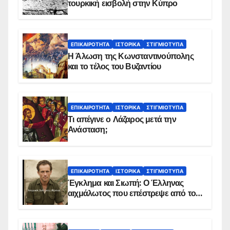
τουρκική εισβολή στην Κύπρο
ΕΠΙΚΑΙΡΌΤΗΤΑ
ΙΣΤΟΡΙΚΆ
ΣΤΙΓΜΙΌΤΥΠΑ
Η Άλωση της Κωνσταντινούπολης
και το τέλος του Βυζαντίου
ΕΠΙΚΑΙΡΌΤΗΤΑ
ΙΣΤΟΡΙΚΆ
ΣΤΙΓΜΙΌΤΥΠΑ
Τι απέγινε ο Λάζαρος μετά την
Ανάσταση;
ΕΠΙΚΑΙΡΌΤΗΤΑ
ΙΣΤΟΡΙΚΆ
ΣΤΙΓΜΙΌΤΥΠΑ
Έγκλημα και Σιωπή: Ο Έλληνας
αιχμάλωτος που επέστρεψε από το
Παραπέτασμα