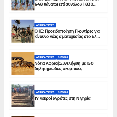
648 θάνατοι επί συνόλου 1.830
επιβεβαιωμένων κρουσμάτων
AFRIKA TIMES
ΟΗΕ: Προειδοποίηση Γκουτέρες για
κίνδυνο νέας αιματοχυσίας στο Ελ
Ομπέιντ του Σουδάν
AFRIKA TIMES
ΔΙΕΘΝΉ
Νότια Αφρική:Συνελήφθη με 150
δηλητηριώδεις σκορπιούς
AFRIKA TIMES
ΔΙΕΘΝΉ
17 νεκροί αγρότες στη Νιγηρία