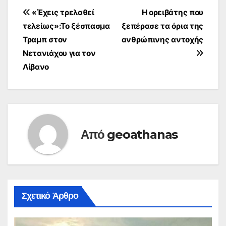
Πλοήγηση
«Έχεις τρελαθεί
Η ορειβάτης που
τελείως»:Το ξέσπασμα
ξεπέρασε τα όρια της
άρθρων
Τραμπ στον
ανθρώπινης αντοχής
Νετανιάχου για τον
Λίβανο
Από
geoathanas
Σχετικό Άρθρο