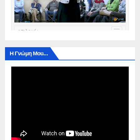
Η Γνώμη Μου…