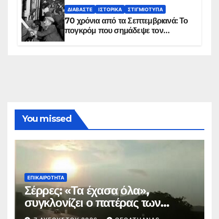
ΔΙΑΒΆΣΤΕ
ΙΣΤΟΡΙΚΆ
ΣΤΙΓΜΙΌΤΥΠΑ
70 χρόνια από τα Σεπτεμβριανά: Το
πογκρόμ που σημάδεψε τον
ελληνισμό της Κωνσταντινούπολης
You missed
ΕΠΙΚΑΙΡΌΤΗΤΑ
Σέρρες: «Τα έχασα όλα»,
συγκλονίζει ο πατέρας των
θυμάτων