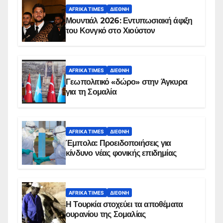
AFRIKA TIMES
ΔΙΕΘΝΉ
Μουντιάλ 2026: Εντυπωσιακή άφιξη
του Κονγκό στο Χιούστον
AFRIKA TIMES
ΔΙΕΘΝΉ
Γεωπολιτικό «δώρο» στην Άγκυρα
για τη Σομαλία
AFRIKA TIMES
ΔΙΕΘΝΉ
Έμπολα: Προειδοποιήσεις για
κίνδυνο νέας φονικής επιδημίας
AFRIKA TIMES
ΔΙΕΘΝΉ
Η Τουρκία στοχεύει τα αποθέματα
ουρανίου της Σομαλίας