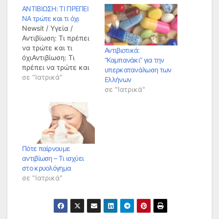
ΑΝΤΙΒΙΩΣΗ: ΤΙ ΠΡΕΠΕΙ
ΝΑ τρώτε και τι όχι
Newsit / Υγεία /
Αντιβίωση: Τι πρέπει
να τρώτε και τι
Αντιβιοτικά:
όχιΑντιβίωση: Τι
“Καμπανάκι” για την
πρέπει να τρώτε και
υπερκατανάλωση των
τι όχι Δημοσιεύθηκε:
σε "Ιατρικά"
Ελλήνων
03.04.2019 | 19:00
σε "Ιατρικά"
Newsit Newsroom Τα
αντιβιοτικά είναι μια
ισχυρή γραμμή
άμυνας κατά των
βακτηριακών
λοιμώξεων. Ωστόσο,
Πότε παίρνουμε
μερικές φορές
αντιβίωση – Τι ισχύει
προκαλούν
στο κρυολόγημα
παρενέργειες, όπως
σε "Ιατρικά"
διάρροια και ηπατική
βλάβη. Η θεραπεία με
αντιβίωση…