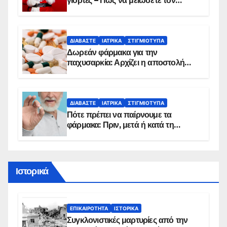
γιορτές – Πώς να μειώσετε τον
κίνδυνο, σύμφωνα με καρδιολόγο
ΔΙΑΒΆΣΤΕ
ΙΑΤΡΙΚΆ
ΣΤΙΓΜΙΌΤΥΠΑ
Δωρεάν φάρμακα για την
παχυσαρκία: Αρχίζει η αποστολή
sms για τους δικαιούχους – Οι
προϋποθέσεις ένταξης στο
πρόγραμμα
ΔΙΑΒΆΣΤΕ
ΙΑΤΡΙΚΆ
ΣΤΙΓΜΙΌΤΥΠΑ
Πότε πρέπει να παίρνουμε τα
φάρμακα: Πριν, μετά ή κατά τη
διάρκεια του φαγητού;
Ιστορικά
ΕΠΙΚΑΙΡΌΤΗΤΑ
ΙΣΤΟΡΙΚΆ
Συγκλονιστικές μαρτυρίες από την