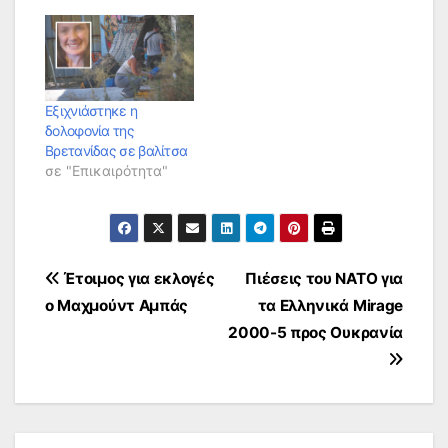
μεταναστών που δρα
στις δυο χώρες. Την
άκρη του νήματος
βρήκαν οι υπάλληλοι
του Τελωνείου της
Κω, από έναν τυχαίο
Εξιχνιάστηκε η
έλεγχο που έκαναν
δολοφονία της
σε τουρκικό
Βρετανίδας σε βαλίτσα
ημερόπλοιο που
σε "Επικαιρότητα"
έφτασε γεμάτο…
Πλοήγηση
Έτοιμος για εκλογές
Πιέσεις του ΝΑΤΟ για
ο Μαχμούντ Αμπάς
τα Ελληνικά Mirage
άρθρων
2000-5 προς Oυκρανία