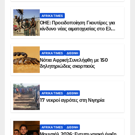
AFRIKA TIMES
ΟΗΕ: Προειδοποίηση Γκουτέρες για
κίνδυνο νέας αιματοχυσίας στο Ελ
Ομπέιντ του Σουδάν
AFRIKA TIMES
ΔΙΕΘΝΉ
Νότια Αφρική:Συνελήφθη με 150
δηλητηριώδεις σκορπιούς
AFRIKA TIMES
ΔΙΕΘΝΉ
17 νεκροί αγρότες στη Νιγηρία
AFRIKA TIMES
ΔΙΕΘΝΉ
Μουντιάλ 2026: Εντυπωσιακή άφιξη