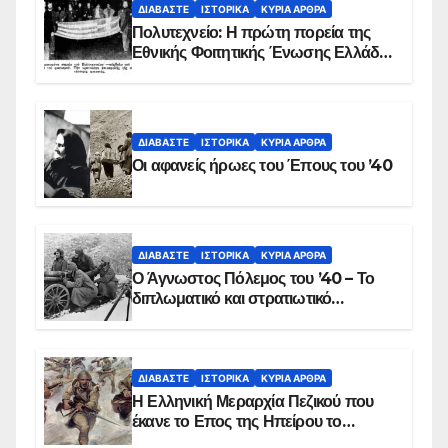
ΔΙΑΒΆΣΤΕ
ΙΣΤΟΡΙΚΆ
ΚΥΡΙΑ ΑΡΘΡΑ
Πολυτεχνείο: Η πρώτη πορεία της
Εθνικής Φοιτητικής Ένωσης Ελλάδος
στις 17 Νοεμβρίου 1975 με την
αιματοβαμμένη σημαία
ΔΙΑΒΆΣΤΕ
ΙΣΤΟΡΙΚΆ
ΚΥΡΙΑ ΑΡΘΡΑ
Οι αφανείς ήρωες του Έπους του ’40
ΔΙΑΒΆΣΤΕ
ΙΣΤΟΡΙΚΆ
ΚΥΡΙΑ ΑΡΘΡΑ
Ο Άγνωστος Πόλεμος του ’40 – Το
διπλωματικό και στρατιωτικό
παρασκήνιο
ΔΙΑΒΆΣΤΕ
ΙΣΤΟΡΙΚΆ
ΚΥΡΙΑ ΑΡΘΡΑ
Η Ελληνική Μεραρχία Πεζικού που
έκανε το Επος της Ηπείρου το
χειμώνα του 1940