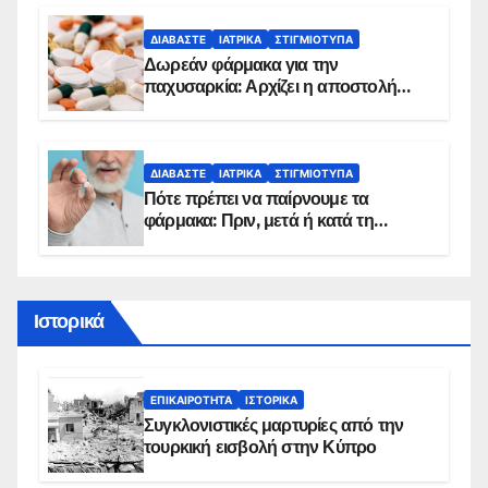
ΔΙΑΒΆΣΤΕ
ΙΑΤΡΙΚΆ
ΣΤΙΓΜΙΌΤΥΠΑ
Δωρεάν φάρμακα για την
παχυσαρκία: Αρχίζει η αποστολή
sms για τους δικαιούχους – Οι
προϋποθέσεις ένταξης στο
πρόγραμμα
ΔΙΑΒΆΣΤΕ
ΙΑΤΡΙΚΆ
ΣΤΙΓΜΙΌΤΥΠΑ
Πότε πρέπει να παίρνουμε τα
φάρμακα: Πριν, μετά ή κατά τη
διάρκεια του φαγητού;
Ιστορικά
ΕΠΙΚΑΙΡΌΤΗΤΑ
ΙΣΤΟΡΙΚΆ
Συγκλονιστικές μαρτυρίες από την
τουρκική εισβολή στην Κύπρο