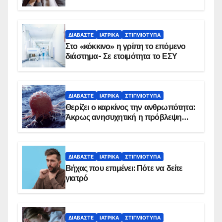
αντιμετωπίζει υποκείμενο νόσημα –
Εμβολιασμό συνιστούν οι ειδικοί
ΔΙΑΒΆΣΤΕ
ΙΑΤΡΙΚΆ
ΣΤΙΓΜΙΌΤΥΠΑ
Στο «κόκκινο» η γρίπη το επόμενο
διάστημα- Σε ετοιμότητα το ΕΣΥ
ΔΙΑΒΆΣΤΕ
ΙΑΤΡΙΚΆ
ΣΤΙΓΜΙΌΤΥΠΑ
Θερίζει ο καρκίνος την ανθρωπότητα:
Άκρως ανησυχητική η πρόβλεψη…
ΔΙΑΒΆΣΤΕ
ΙΑΤΡΙΚΆ
ΣΤΙΓΜΙΌΤΥΠΑ
Βήχας που επιμένει: Πότε να δείτε
γιατρό
ΔΙΑΒΆΣΤΕ
ΙΑΤΡΙΚΆ
ΣΤΙΓΜΙΌΤΥΠΑ