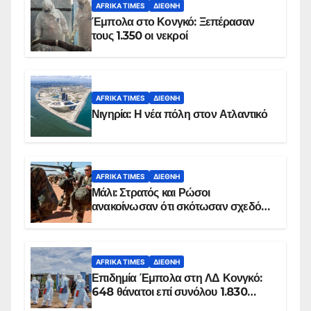
AFRIKA TIMES
ΔΙΕΘΝΉ
Έμπολα στο Κονγκό: Ξεπέρασαν
τους 1.350 οι νεκροί
AFRIKA TIMES
ΔΙΕΘΝΉ
Νιγηρία: Η νέα πόλη στον Ατλαντικό
AFRIKA TIMES
ΔΙΕΘΝΉ
Μάλι: Στρατός και Ρώσοι
ανακοίνωσαν ότι σκότωσαν σχεδόν
100 τζιχαντιστές
AFRIKA TIMES
ΔΙΕΘΝΉ
Επιδημία Έμπολα στη ΛΔ Κονγκό:
648 θάνατοι επί συνόλου 1.830
επιβεβαιωμένων κρουσμάτων