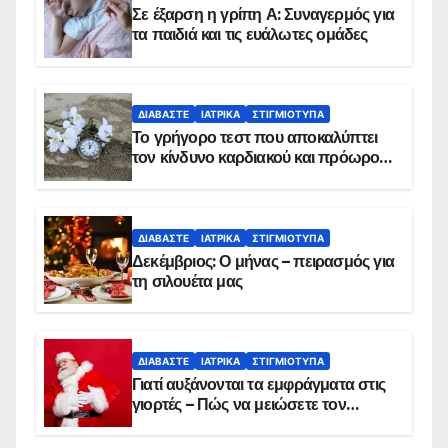
Σε έξαρση η γρίπη Α: Συναγερμός για
τα παιδιά και τις ευάλωτες ομάδες
ΔΙΑΒΆΣΤΕ
ΙΑΤΡΙΚΆ
ΣΤΙΓΜΙΌΤΥΠΑ
Το γρήγορο τεστ που αποκαλύπτει
τον κίνδυνο καρδιακού και πρόωρου
θανάτου
ΔΙΑΒΆΣΤΕ
ΙΑΤΡΙΚΆ
ΣΤΙΓΜΙΌΤΥΠΑ
Δεκέμβριος: Ο μήνας – πειρασμός για
τη σιλουέτα μας
ΔΙΑΒΆΣΤΕ
ΙΑΤΡΙΚΆ
ΣΤΙΓΜΙΌΤΥΠΑ
Γιατί αυξάνονται τα εμφράγματα στις
γιορτές – Πώς να μειώσετε τον
κίνδυνο, σύμφωνα με καρδιολόγο