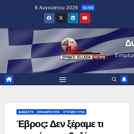
Μετάβαση
8 Αυγούστου 2026
10:55
στο
περιεχόμενο
Δ
Ενημέ
ΔΙΑΒΆΣΤΕ
ΕΠΙΚΑΙΡΌΤΗΤΑ
ΣΤΙΓΜΙΌΤΥΠΑ
Έβρος: Δεν ξέραμε τι