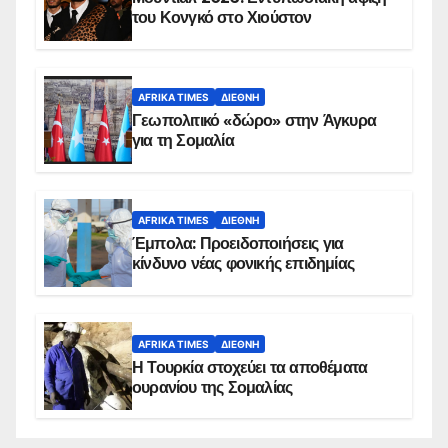
του Κονγκό στο Χιούστον
AFRIKA TIMES
ΔΙΕΘΝΉ
Γεωπολιτικό «δώρο» στην Άγκυρα
για τη Σομαλία
AFRIKA TIMES
ΔΙΕΘΝΉ
Έμπολα: Προειδοποιήσεις για
κίνδυνο νέας φονικής επιδημίας
AFRIKA TIMES
ΔΙΕΘΝΉ
Η Τουρκία στοχεύει τα αποθέματα
ουρανίου της Σομαλίας