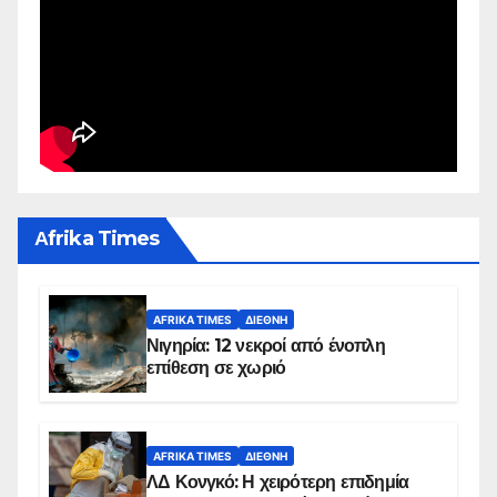
Αfrika Times
AFRIKA TIMES
ΔΙΕΘΝΉ
Νιγηρία: 12 νεκροί από ένοπλη
επίθεση σε χωριό
AFRIKA TIMES
ΔΙΕΘΝΉ
ΛΔ Κονγκό: Η χειρότερη επιδημία