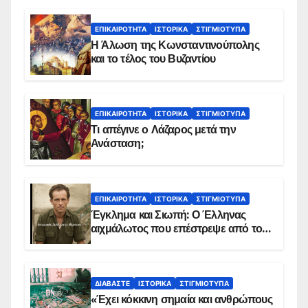
ΕΠΙΚΑΙΡΌΤΗΤΑ
ΙΣΤΟΡΙΚΆ
ΣΤΙΓΜΙΌΤΥΠΑ
Η Άλωση της Κωνσταντινούπολης
και το τέλος του Βυζαντίου
ΕΠΙΚΑΙΡΌΤΗΤΑ
ΙΣΤΟΡΙΚΆ
ΣΤΙΓΜΙΌΤΥΠΑ
Τι απέγινε ο Λάζαρος μετά την
Ανάσταση;
ΕΠΙΚΑΙΡΌΤΗΤΑ
ΙΣΤΟΡΙΚΆ
ΣΤΙΓΜΙΌΤΥΠΑ
Έγκλημα και Σιωπή: Ο Έλληνας
αιχμάλωτος που επέστρεψε από το
Παραπέτασμα
ΔΙΑΒΆΣΤΕ
ΙΣΤΟΡΙΚΆ
ΣΤΙΓΜΙΌΤΥΠΑ
«Έχει κόκκινη σημαία και ανθρώπους