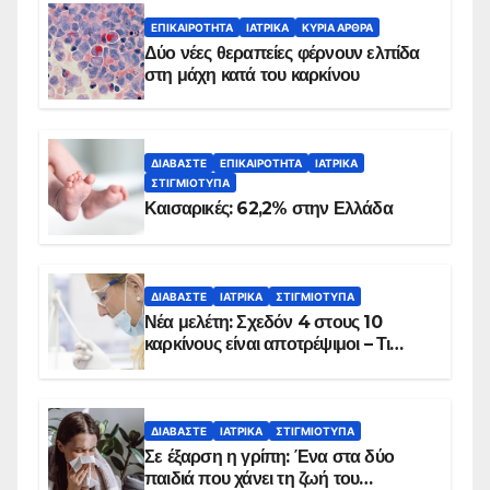
ΕΠΙΚΑΙΡΌΤΗΤΑ
ΙΑΤΡΙΚΆ
ΚΥΡΙΑ ΑΡΘΡΑ
Δύο νέες θεραπείες φέρνουν ελπίδα
στη μάχη κατά του καρκίνου
ΔΙΑΒΆΣΤΕ
ΕΠΙΚΑΙΡΌΤΗΤΑ
ΙΑΤΡΙΚΆ
ΣΤΙΓΜΙΌΤΥΠΑ
Καισαρικές: 62,2% στην Ελλάδα
ΔΙΑΒΆΣΤΕ
ΙΑΤΡΙΚΆ
ΣΤΙΓΜΙΌΤΥΠΑ
Νέα μελέτη: Σχεδόν 4 στους 10
καρκίνους είναι αποτρέψιμοι – Τι
δείχνουν τα στοιχεία
ΔΙΑΒΆΣΤΕ
ΙΑΤΡΙΚΆ
ΣΤΙΓΜΙΌΤΥΠΑ
Σε έξαρση η γρίπη: Ένα στα δύο
παιδιά που χάνει τη ζωή του