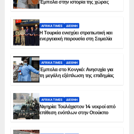
Έμπολα στην ιστορία της χώρας
AFRIKA TIMES
ΔΙΕΘΝΉ
Η Τουρκία ενισχύει στρατιωτική και
ενεργειακή παρουσία στη Σομαλία
AFRIKA TIMES
ΔΙΕΘΝΉ
Έμπολα στο Κονγκό: Ανησυχία για
τη μεγάλη εξάπλωση της επιδημίας
AFRIKA TIMES
ΔΙΕΘΝΉ
Νιγηρία: Τουλάχιστον 14 νεκροί από
επίθεση ενόπλων στην Οτούκπο