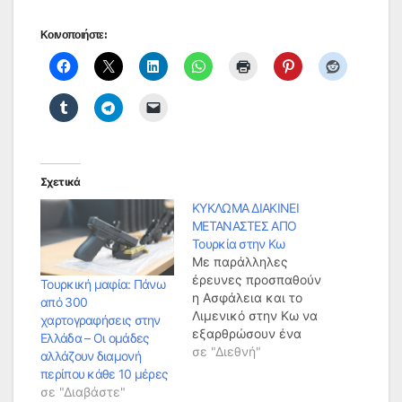
Κοινοποιήστε:
Σχετικά
ΚΥΚΛΩΜΑ ΔΙΑΚΙΝΕΙ
ΜΕΤΑΝΑΣΤΕΣ ΑΠΟ
Τουρκία στην Κω
Με παράλληλες
έρευνες προσπαθούν
Toυρκική μαφία: Πάνω
η Ασφάλεια και το
από 300
Λιμενικό στην Κω να
χαρτογραφήσεις στην
εξαρθρώσουν ένα
Ελλάδα – Οι ομάδες
καλά οργανωμένο
σε "Διεθνή"
αλλάζουν διαμονή
δίκτυο Ελλήνων και
περίπου κάθε 10 μέρες
Τούρκων διακινητών
σε "Διαβάστε"