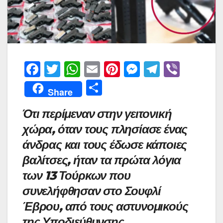
F
T
W
E
Pi
M
T
Vi
a
w
h
m
nt
e
el
b
Μ
Share
c
itt
at
ai
er
s
e
er
οι
Ότι περίμεναν στην γειτονική
e
er
s
l
e
s
gr
ρ
χώρα, όταν τους πλησίασε ένας
b
A
st
e
a
α
άνδρας και τους έδωσε κάποιες
o
p
n
m
σ
βαλίτσες, ήταν τα πρώτα λόγια
o
p
g
τε
των 13 Τούρκων που
k
er
ίτ
συνελήφθησαν στο Σουφλί
ε
Έβρου, από τους αστυνομικούς
της Υποδιεύθυνσης