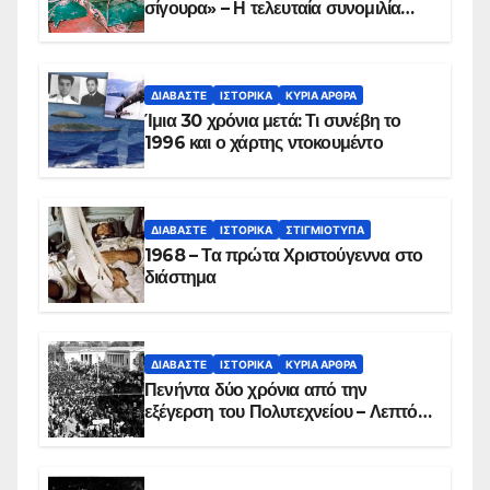
σίγουρα» – Η τελευταία συνομιλία
των ηρώων στα Ίμια, πριν τη
συντριβή του ελικοπτέρου
ΔΙΑΒΆΣΤΕ
ΙΣΤΟΡΙΚΆ
ΚΥΡΙΑ ΑΡΘΡΑ
Ίμια 30 χρόνια μετά: Τι συνέβη το
1996 και ο χάρτης ντοκουμέντο
ΔΙΑΒΆΣΤΕ
ΙΣΤΟΡΙΚΆ
ΣΤΙΓΜΙΌΤΥΠΑ
1968 – Τα πρώτα Χριστούγεννα στο
διάστημα
ΔΙΑΒΆΣΤΕ
ΙΣΤΟΡΙΚΆ
ΚΥΡΙΑ ΑΡΘΡΑ
Πενήντα δύο χρόνια από την
εξέγερση του Πολυτεχνείου – Λεπτό
προς λεπτό η εισβολή – ΦΩΤΟ και
ΒΙΝΤΕΟ