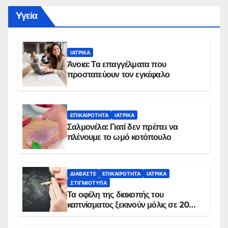
Yγεία
ΙΑΤΡΙΚΆ
Άνοια: Τα επαγγέλματα που
προστατεύουν τον εγκέφαλο
ΕΠΙΚΑΙΡΌΤΗΤΑ
ΙΑΤΡΙΚΆ
Σαλμονέλα: Γιατί δεν πρέπει να
πλένουμε το ωμό κοτόπουλο
ΔΙΑΒΆΣΤΕ
ΕΠΙΚΑΙΡΌΤΗΤΑ
ΙΑΤΡΙΚΆ
ΣΤΙΓΜΙΌΤΥΠΑ
Τα οφέλη της διακοπής του
καπνίσματος ξεκινούν μόλις σε 20
λεπτά