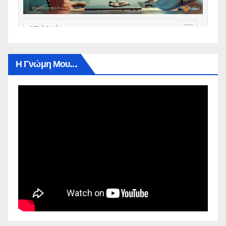
Η Γνώμη Μου…