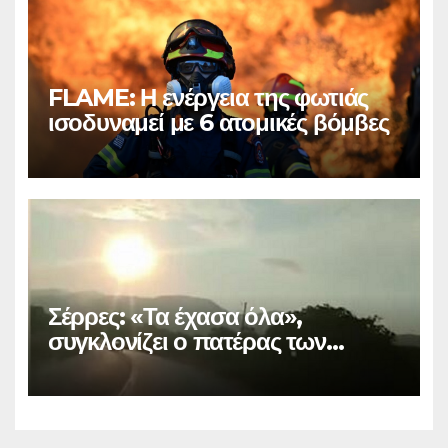
FLAME: Η ενέργεια της φωτιάς
ισοδυναμεί με 6 ατομικές βόμβες
Σέρρες: «Τα έχασα όλα»,
συγκλονίζει ο πατέρας των
θυμάτων