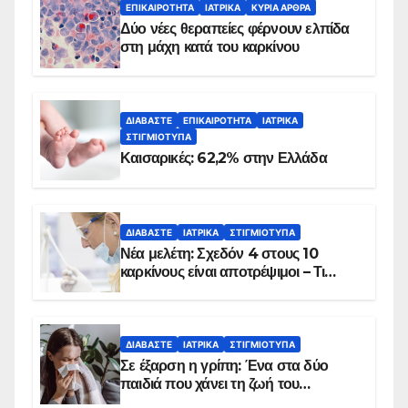
ΕΠΙΚΑΙΡΌΤΗΤΑ
ΙΑΤΡΙΚΆ
ΚΥΡΙΑ ΑΡΘΡΑ
Δύο νέες θεραπείες φέρνουν ελπίδα
στη μάχη κατά του καρκίνου
ΔΙΑΒΆΣΤΕ
ΕΠΙΚΑΙΡΌΤΗΤΑ
ΙΑΤΡΙΚΆ
ΣΤΙΓΜΙΌΤΥΠΑ
Καισαρικές: 62,2% στην Ελλάδα
ΔΙΑΒΆΣΤΕ
ΙΑΤΡΙΚΆ
ΣΤΙΓΜΙΌΤΥΠΑ
Νέα μελέτη: Σχεδόν 4 στους 10
καρκίνους είναι αποτρέψιμοι – Τι
δείχνουν τα στοιχεία
ΔΙΑΒΆΣΤΕ
ΙΑΤΡΙΚΆ
ΣΤΙΓΜΙΌΤΥΠΑ
Σε έξαρση η γρίπη: Ένα στα δύο
παιδιά που χάνει τη ζωή του
αντιμετωπίζει υποκείμενο νόσημα –