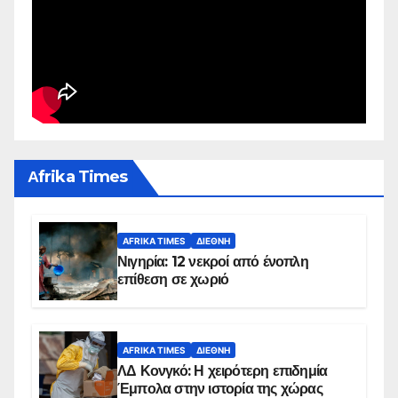
Αfrika Times
AFRIKA TIMES
ΔΙΕΘΝΉ
Νιγηρία: 12 νεκροί από ένοπλη
επίθεση σε χωριό
AFRIKA TIMES
ΔΙΕΘΝΉ
ΛΔ Κονγκό: Η χειρότερη επιδημία
Έμπολα στην ιστορία της χώρας