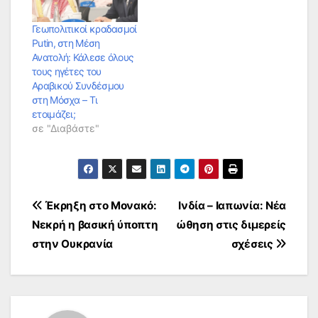
Γεωπολιτικοί κραδασμοί
Putin, στη Μέση
Ανατολή: Κάλεσε όλους
τους ηγέτες του
Αραβικού Συνδέσμου
στη Μόσχα – Τι
ετοιμάζει;
σε "Διαβάστε"
Πλοήγηση
Έκρηξη στο Μονακό:
Ινδία – Ιαπωνία: Νέα
Νεκρή η βασική ύποπτη
ώθηση στις διμερείς
άρθρων
στην Ουκρανία
σχέσεις