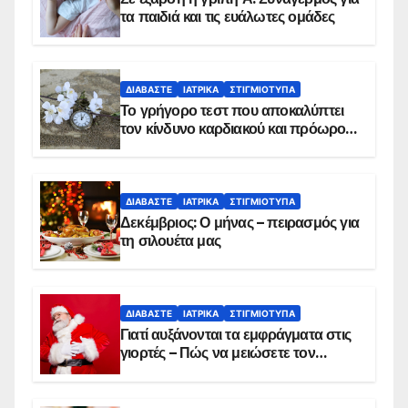
τα παιδιά και τις ευάλωτες ομάδες
ΔΙΑΒΆΣΤΕ
ΙΑΤΡΙΚΆ
ΣΤΙΓΜΙΌΤΥΠΑ
Το γρήγορο τεστ που αποκαλύπτει
τον κίνδυνο καρδιακού και πρόωρου
θανάτου
ΔΙΑΒΆΣΤΕ
ΙΑΤΡΙΚΆ
ΣΤΙΓΜΙΌΤΥΠΑ
Δεκέμβριος: Ο μήνας – πειρασμός για
τη σιλουέτα μας
ΔΙΑΒΆΣΤΕ
ΙΑΤΡΙΚΆ
ΣΤΙΓΜΙΌΤΥΠΑ
Γιατί αυξάνονται τα εμφράγματα στις
γιορτές – Πώς να μειώσετε τον
κίνδυνο, σύμφωνα με καρδιολόγο