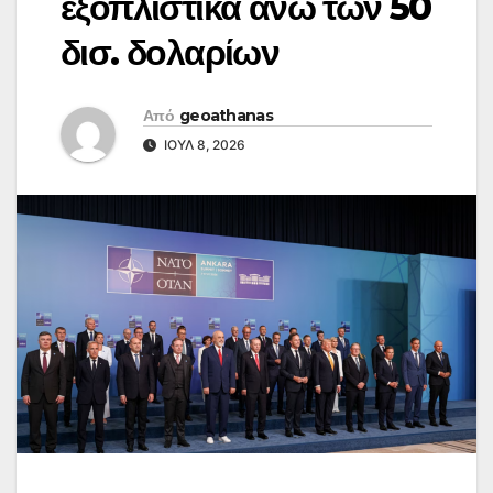
εξοπλιστικά άνω των 50
δισ. δολαρίων
Από
geoathanas
ΙΟΎΛ 8, 2026