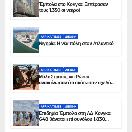
Έμπολα στο Κονγκό: Ξεπέρασαν
τους 1.350 οι νεκροί
AFRIKA TIMES
ΔΙΕΘΝΉ
Νιγηρία: Η νέα πόλη στον Ατλαντικό
AFRIKA TIMES
ΔΙΕΘΝΉ
Μάλι: Στρατός και Ρώσοι
ανακοίνωσαν ότι σκότωσαν σχεδόν
100 τζιχαντιστές
AFRIKA TIMES
ΔΙΕΘΝΉ
Επιδημία Έμπολα στη ΛΔ Κονγκό:
648 θάνατοι επί συνόλου 1.830
επιβεβαιωμένων κρουσμάτων