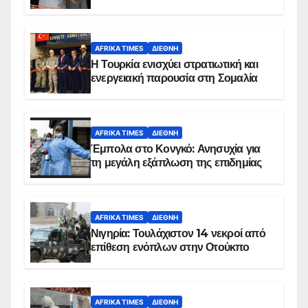
AFRIKA TIMES
ΔΙΕΘΝΉ
Η Τουρκία ενισχύει στρατιωτική και
ενεργειακή παρουσία στη Σομαλία
AFRIKA TIMES
ΔΙΕΘΝΉ
Έμπολα στο Κονγκό: Ανησυχία για
τη μεγάλη εξάπλωση της επιδημίας
AFRIKA TIMES
ΔΙΕΘΝΉ
Νιγηρία: Τουλάχιστον 14 νεκροί από
επίθεση ενόπλων στην Οτούκπο
AFRIKA TIMES
ΔΙΕΘΝΉ