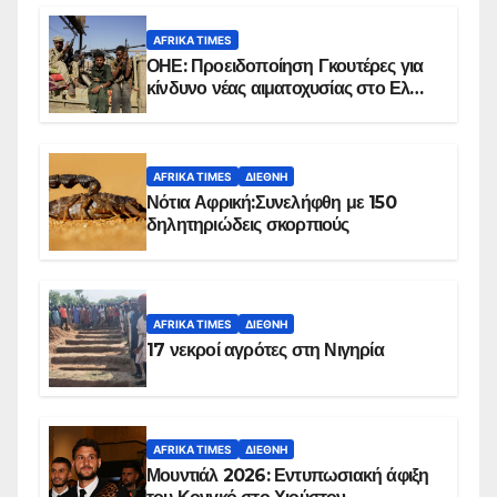
AFRIKA TIMES
ΟΗΕ: Προειδοποίηση Γκουτέρες για
κίνδυνο νέας αιματοχυσίας στο Ελ
Ομπέιντ του Σουδάν
AFRIKA TIMES
ΔΙΕΘΝΉ
Νότια Αφρική:Συνελήφθη με 150
δηλητηριώδεις σκορπιούς
AFRIKA TIMES
ΔΙΕΘΝΉ
17 νεκροί αγρότες στη Νιγηρία
AFRIKA TIMES
ΔΙΕΘΝΉ
Μουντιάλ 2026: Εντυπωσιακή άφιξη