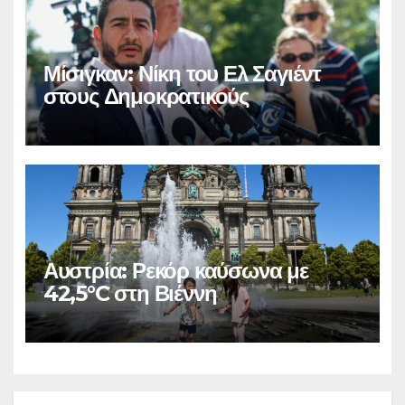
Μίσιγκαν: Νίκη του Ελ Σαγιέντ
στους Δημοκρατικούς
Αυστρία: Ρεκόρ καύσωνα με
42,5°C στη Βιέννη