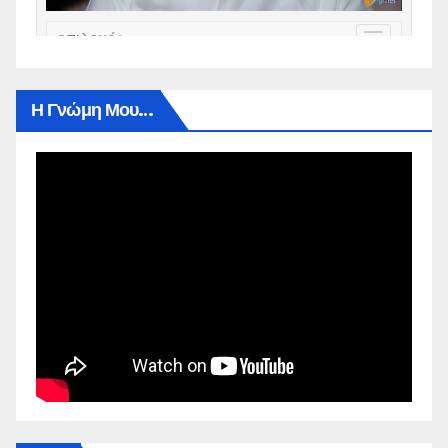
Η Γνώμη Μου…