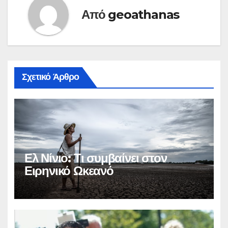
Από
geoathanas
Σχετικό Άρθρο
Ελ Νίνιο: Τι συμβαίνει στον
Ειρηνικό Ωκεανό