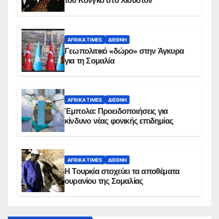
του Κονγκό στο Χιούστον
AFRIKA TIMES
ΔΙΕΘΝΉ
Γεωπολιτικό «δώρο» στην Άγκυρα
για τη Σομαλία
AFRIKA TIMES
ΔΙΕΘΝΉ
Έμπολα: Προειδοποιήσεις για
κίνδυνο νέας φονικής επιδημίας
AFRIKA TIMES
ΔΙΕΘΝΉ
Η Τουρκία στοχεύει τα αποθέματα
ουρανίου της Σομαλίας