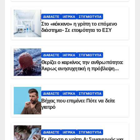
Εμβολιασμό συνιστούν οι ειδικοί
ΔΙΑΒΆΣΤΕ
ΙΑΤΡΙΚΆ
ΣΤΙΓΜΙΌΤΥΠΑ
Στο «κόκκινο» η γρίπη το επόμενο
διάστημα- Σε ετοιμότητα το ΕΣΥ
ΔΙΑΒΆΣΤΕ
ΙΑΤΡΙΚΆ
ΣΤΙΓΜΙΌΤΥΠΑ
Θερίζει ο καρκίνος την ανθρωπότητα:
Άκρως ανησυχητική η πρόβλεψη…
ΔΙΑΒΆΣΤΕ
ΙΑΤΡΙΚΆ
ΣΤΙΓΜΙΌΤΥΠΑ
Βήχας που επιμένει: Πότε να δείτε
γιατρό
ΔΙΑΒΆΣΤΕ
ΙΑΤΡΙΚΆ
ΣΤΙΓΜΙΌΤΥΠΑ
Σε έξαρση η γρίπη Α: Συναγερμός για