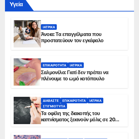
Yγεία
ΙΑΤΡΙΚΆ
Άνοια: Τα επαγγέλματα που
προστατεύουν τον εγκέφαλο
ΕΠΙΚΑΙΡΌΤΗΤΑ
ΙΑΤΡΙΚΆ
Σαλμονέλα: Γιατί δεν πρέπει να
πλένουμε το ωμό κοτόπουλο
ΔΙΑΒΆΣΤΕ
ΕΠΙΚΑΙΡΌΤΗΤΑ
ΙΑΤΡΙΚΆ
ΣΤΙΓΜΙΌΤΥΠΑ
Τα οφέλη της διακοπής του
καπνίσματος ξεκινούν μόλις σε 20
λεπτά