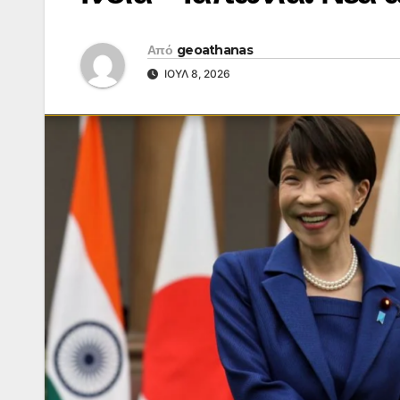
Από
geoathanas
ΙΟΎΛ 8, 2026