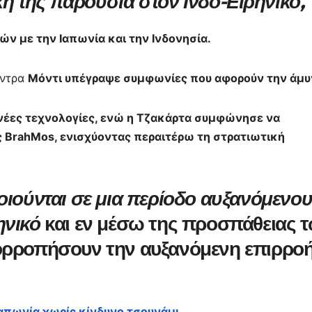
κή της παρουσία στον Ινδο-Ειρηνικό,
ν με την Ιαπωνία και την Ινδονησία.
έντρα
Μόντι υπέγραψε συμφωνίες που αφορούν την άμυ
ς νέες τεχνολογίες, ενώ η Τζακάρτα συμφώνησε να
 BrahMos, ενισχύοντας περαιτέρω τη στρατιωτική
οιούνται σε μια περίοδο αυξανόμενο
ηνικό
και εν μέσω της προσπάθειας 
ορροπήσουν την αυξανόμενη επιρρο
Ιαπωνία χωρίς κίνδυνο τσουνάμι