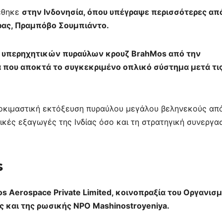
ρέθηκε
στην Ινδονησία, όπου υπέγραψε περισσότερες απ
ας, Πραμπόβο Σουμπιάντο.
ν υπερηχητικών πυραύλων κρουζ BrahMos από την
ρα που αποκτά το συγκεκριμένο οπλικό σύστημα μετά τι
δοκιμαστική εκτόξευση πυραύλου μεγάλου βεληνεκούς απ
ντικές εξαγωγές της Ινδίας όσο και τη στρατηγική συνεργα
s
s Aerospace Private Limited, κοινοπραξία του Οργανισ
ς και της ρωσικής NPO Mashinostroyeniya.