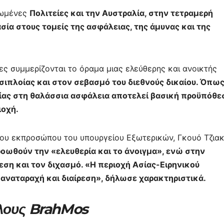
Ηνωμένες
Πολιτείες και την Αυστραλία, στην τετραμερή
σία στους τομείς της ασφάλειας, της άμυνας και της
ες συμμερίζονται το όραμα μιας ελεύθερης και ανοικτής
σιπλοίας και στον σεβασμό του διεθνούς δικαίου. Όπω
σίας στη θαλάσσια ασφάλεια αποτελεί βασική προϋπόθε
ιοχή.
του εκπροσώπου του υπουργείου Εξωτερικών, Γκουό Τζιακ
ροωθούν την «ελευθερία και το άνοιγμα», ενώ στην
ση και τον διχασμό. «Η περιοχή Ασίας-Ειρηνικού
ι αναταραχή και διαίρεση», δήλωσε χαρακτηριστικά.
ύλους BrahMos