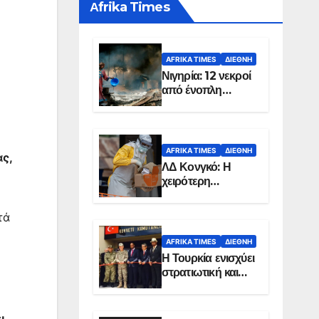
Αfrika Times
AFRIKA TIMES
ΔΙΕΘΝΉ
Νιγηρία: 12 νεκροί
από ένοπλη
επίθεση σε χωριό
AFRIKA TIMES
ΔΙΕΘΝΉ
ς,
ΛΔ Κονγκό: Η
χειρότερη
επιδημία Έμπολα
στην ιστορία της
τά
χώρας
AFRIKA TIMES
ΔΙΕΘΝΉ
Η Τουρκία ενισχύει
στρατιωτική και
ενεργειακή
παρουσία στη
Σομαλία
ι