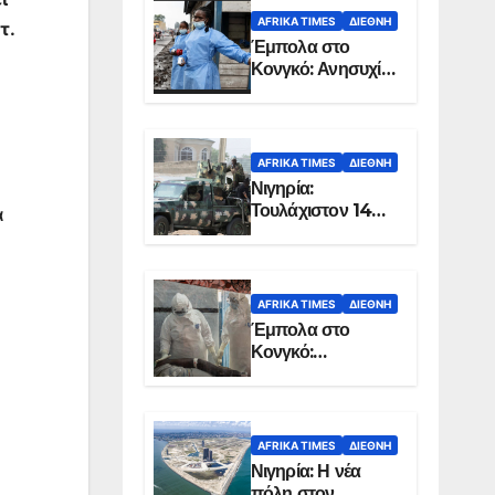
AFRIKA TIMES
ΔΙΕΘΝΉ
τ.
Έμπολα στο
Κονγκό: Ανησυχία
για τη μεγάλη
εξάπλωση της
επιδημίας
AFRIKA TIMES
ΔΙΕΘΝΉ
Νιγηρία:
Τουλάχιστον 14
α
νεκροί από
επίθεση ενόπλων
στην Οτούκπο
AFRIKA TIMES
ΔΙΕΘΝΉ
Έμπολα στο
Κονγκό:
Ξεπέρασαν τους
1.350 οι νεκροί
AFRIKA TIMES
ΔΙΕΘΝΉ
Νιγηρία: Η νέα
πόλη στον