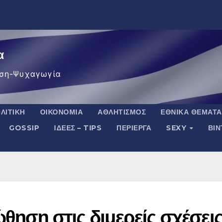
α
ση-Ψυχαγωγία
ΛΙΤΙΚΉ
ΟΙΚΟΝΟΜΊΑ
ΑΘΛΗΤΙΣΜΌΣ
ΕΘΝΙΚΆ ΘΈΜΑΤΑ
GOSSIP
ΙΔΈΕΣ – TIPS
ΠΕΡΊΕΡΓΑ
SEXY
ΒΙ
ώθηση στις διμερείς σχέσει