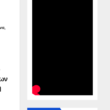
να,
υ
των
ή