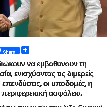
Μ
Share
οι
ιδιώκουν να εμβαθύνουν τη
ρ
α
ία, ενισχύοντας τις διμερείς
σ
ι επενδύσεις, οι υποδομές, η
τε
η περιφερειακή ασφάλεια.
ίτ
ε