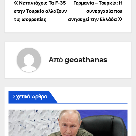
μαχητικών F-35 στην
Πλοήγηση
Νετανιάχου: Τα F-35
Γερμανία – Τουρκία: Η
Άγκυρα, δήλωσε
στην Τουρκία αλλάζουν
συνεργασία που
σήμερα ο Τούρκος
άρθρων
Υπουργός
τις ισορροπίες
ανησυχεί την Ελλάδα
Εξωτερικών Μεβλούτ
Τσαβούσογλου.
Μιλώντας στους
δημοσιογράφους
έπειτα από
συναντήσεις στο
Από
geoathanas
ΝΑΤΟ στις
Βρυξέλλες, ο
Τσαβούσογλου είπε…
Σχετικό Άρθρο