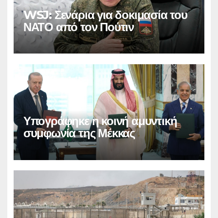
WSJ: Σενάρια για δοκιμασία του
ΝΑΤΟ από τον Πούτιν
Υπογράφηκε η κοινή αμυντική
συμφωνία της Μέκκας