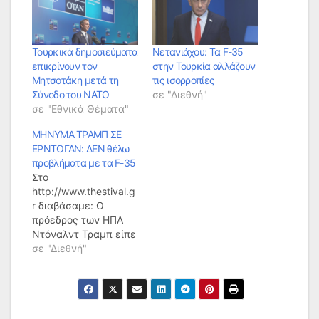
Τουρκικά δημοσιεύματα
Νετανιάχου: Τα F-35
επικρίνουν τον
στην Τουρκία αλλάζουν
Μητσοτάκη μετά τη
τις ισορροπίες
Σύνοδο του ΝΑΤΟ
σε "Διεθνή"
σε "Εθνικά Θέματα"
ΜΗΝΥΜΑ ΤΡΑΜΠ ΣΕ
ΕΡΝΤΟΓΑΝ: ΔΕΝ θέλω
προβλήματα με τα F-35
Στο
http://www.thestival.g
r διαβάσαμε: Ο
πρόεδρος των ΗΠΑ
Ντόναλντ Τραμπ είπε
στον Τούρκο ομόλογό
σε "Διεθνή"
του Ρετζέπ Ταγίπ
Ερντογάν πως δεν
θέλει προβλήματα με
την πώληση των