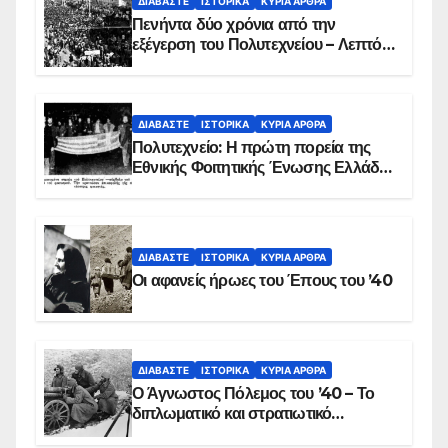
ΔΙΑΒΆΣΤΕ
ΙΣΤΟΡΙΚΆ
ΚΥΡΙΑ ΑΡΘΡΑ
Πενήντα δύο χρόνια από την
εξέγερση του Πολυτεχνείου – Λεπτό
προς λεπτό η εισβολή – ΦΩΤΟ και
ΒΙΝΤΕΟ
ΔΙΑΒΆΣΤΕ
ΙΣΤΟΡΙΚΆ
ΚΥΡΙΑ ΑΡΘΡΑ
Πολυτεχνείο: Η πρώτη πορεία της
Εθνικής Φοιτητικής Ένωσης Ελλάδος
στις 17 Νοεμβρίου 1975 με την
αιματοβαμμένη σημαία
ΔΙΑΒΆΣΤΕ
ΙΣΤΟΡΙΚΆ
ΚΥΡΙΑ ΑΡΘΡΑ
Οι αφανείς ήρωες του Έπους του ’40
ΔΙΑΒΆΣΤΕ
ΙΣΤΟΡΙΚΆ
ΚΥΡΙΑ ΑΡΘΡΑ
Ο Άγνωστος Πόλεμος του ’40 – Το
διπλωματικό και στρατιωτικό
παρασκήνιο