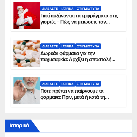
ΔΙΑΒΆΣΤΕ
ΙΑΤΡΙΚΆ
ΣΤΙΓΜΙΌΤΥΠΑ
Γιατί αυξάνονται τα εμφράγματα στις
γιορτές – Πώς να μειώσετε τον
κίνδυνο, σύμφωνα με καρδιολόγο
ΔΙΑΒΆΣΤΕ
ΙΑΤΡΙΚΆ
ΣΤΙΓΜΙΌΤΥΠΑ
Δωρεάν φάρμακα για την
παχυσαρκία: Αρχίζει η αποστολή
sms για τους δικαιούχους – Οι
προϋποθέσεις ένταξης στο
πρόγραμμα
ΔΙΑΒΆΣΤΕ
ΙΑΤΡΙΚΆ
ΣΤΙΓΜΙΌΤΥΠΑ
Πότε πρέπει να παίρνουμε τα
φάρμακα: Πριν, μετά ή κατά τη
διάρκεια του φαγητού;
Ιστορικά