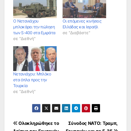
Ο Νετανιάχου
Οι επόμενες κινήσεις
μπλοκάρει την πώληση
Ελλάδας και Ισραήλ
των S-400 στα Εμιράτα
σε "Διαβάστε"
σε "Διεθνή"
Νετανιάχου: Μπλόκο
στα όπλα προς την
Τουρκία
σε "Διεθνή"
Πλοήγηση
Ολοκληρώθηκε το
Σύνοδος ΝΑΤΟ: Τραμπ,