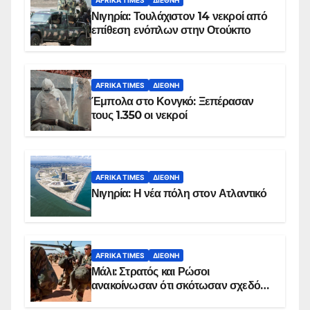
Νιγηρία: Τουλάχιστον 14 νεκροί από
επίθεση ενόπλων στην Οτούκπο
AFRIKA TIMES
ΔΙΕΘΝΉ
Έμπολα στο Κονγκό: Ξεπέρασαν
τους 1.350 οι νεκροί
AFRIKA TIMES
ΔΙΕΘΝΉ
Νιγηρία: Η νέα πόλη στον Ατλαντικό
AFRIKA TIMES
ΔΙΕΘΝΉ
Μάλι: Στρατός και Ρώσοι
ανακοίνωσαν ότι σκότωσαν σχεδόν
100 τζιχαντιστές