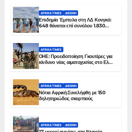
AFRIKA TIMES
ΔΙΕΘΝΉ
Επιδημία Έμπολα στη ΛΔ Κονγκό:
648 θάνατοι επί συνόλου 1.830
επιβεβαιωμένων κρουσμάτων
AFRIKA TIMES
ΟΗΕ: Προειδοποίηση Γκουτέρες για
κίνδυνο νέας αιματοχυσίας στο Ελ
Ομπέιντ του Σουδάν
AFRIKA TIMES
ΔΙΕΘΝΉ
Νότια Αφρική:Συνελήφθη με 150
δηλητηριώδεις σκορπιούς
AFRIKA TIMES
ΔΙΕΘΝΉ
17 νεκροί αγρότες στη Νιγηρία