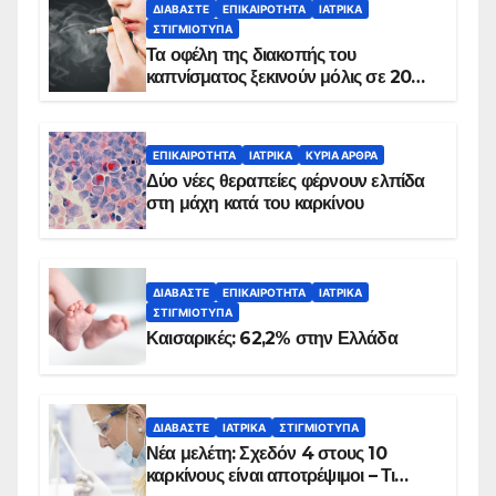
ΔΙΑΒΆΣΤΕ
ΕΠΙΚΑΙΡΌΤΗΤΑ
ΙΑΤΡΙΚΆ
ΣΤΙΓΜΙΌΤΥΠΑ
Τα οφέλη της διακοπής του
καπνίσματος ξεκινούν μόλις σε 20
λεπτά
ΕΠΙΚΑΙΡΌΤΗΤΑ
ΙΑΤΡΙΚΆ
ΚΥΡΙΑ ΑΡΘΡΑ
Δύο νέες θεραπείες φέρνουν ελπίδα
στη μάχη κατά του καρκίνου
ΔΙΑΒΆΣΤΕ
ΕΠΙΚΑΙΡΌΤΗΤΑ
ΙΑΤΡΙΚΆ
ΣΤΙΓΜΙΌΤΥΠΑ
Καισαρικές: 62,2% στην Ελλάδα
ΔΙΑΒΆΣΤΕ
ΙΑΤΡΙΚΆ
ΣΤΙΓΜΙΌΤΥΠΑ
Νέα μελέτη: Σχεδόν 4 στους 10
καρκίνους είναι αποτρέψιμοι – Τι