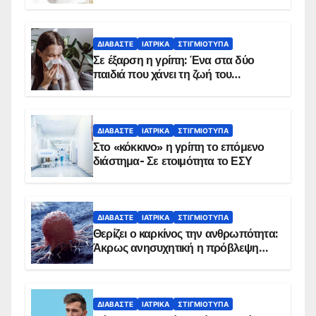
δείχνουν τα στοιχεία
ΔΙΑΒΆΣΤΕ
ΙΑΤΡΙΚΆ
ΣΤΙΓΜΙΌΤΥΠΑ
Σε έξαρση η γρίπη: Ένα στα δύο
παιδιά που χάνει τη ζωή του
αντιμετωπίζει υποκείμενο νόσημα –
Εμβολιασμό συνιστούν οι ειδικοί
ΔΙΑΒΆΣΤΕ
ΙΑΤΡΙΚΆ
ΣΤΙΓΜΙΌΤΥΠΑ
Στο «κόκκινο» η γρίπη το επόμενο
διάστημα- Σε ετοιμότητα το ΕΣΥ
ΔΙΑΒΆΣΤΕ
ΙΑΤΡΙΚΆ
ΣΤΙΓΜΙΌΤΥΠΑ
Θερίζει ο καρκίνος την ανθρωπότητα:
Άκρως ανησυχητική η πρόβλεψη…
ΔΙΑΒΆΣΤΕ
ΙΑΤΡΙΚΆ
ΣΤΙΓΜΙΌΤΥΠΑ