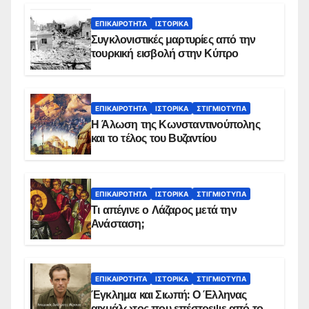
ΕΠΙΚΑΙΡΌΤΗΤΑ
ΙΣΤΟΡΙΚΆ
Συγκλονιστικές μαρτυρίες από την
τουρκική εισβολή στην Κύπρο
ΕΠΙΚΑΙΡΌΤΗΤΑ
ΙΣΤΟΡΙΚΆ
ΣΤΙΓΜΙΌΤΥΠΑ
Η Άλωση της Κωνσταντινούπολης
και το τέλος του Βυζαντίου
ΕΠΙΚΑΙΡΌΤΗΤΑ
ΙΣΤΟΡΙΚΆ
ΣΤΙΓΜΙΌΤΥΠΑ
Τι απέγινε ο Λάζαρος μετά την
Ανάσταση;
ΕΠΙΚΑΙΡΌΤΗΤΑ
ΙΣΤΟΡΙΚΆ
ΣΤΙΓΜΙΌΤΥΠΑ
Έγκλημα και Σιωπή: Ο Έλληνας
αιχμάλωτος που επέστρεψε από το