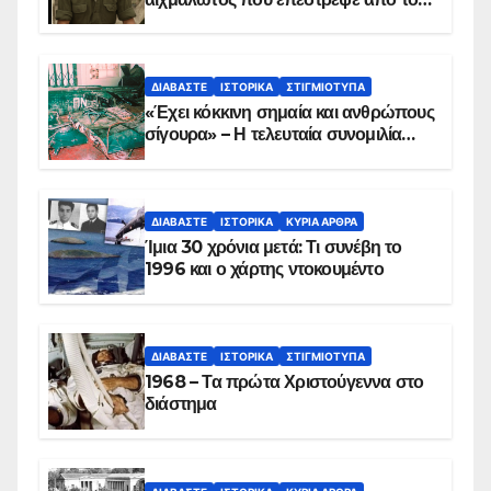
Παραπέτασμα
ΔΙΑΒΆΣΤΕ
ΙΣΤΟΡΙΚΆ
ΣΤΙΓΜΙΌΤΥΠΑ
«Έχει κόκκινη σημαία και ανθρώπους
σίγουρα» – Η τελευταία συνομιλία
των ηρώων στα Ίμια, πριν τη
συντριβή του ελικοπτέρου
ΔΙΑΒΆΣΤΕ
ΙΣΤΟΡΙΚΆ
ΚΥΡΙΑ ΑΡΘΡΑ
Ίμια 30 χρόνια μετά: Τι συνέβη το
1996 και ο χάρτης ντοκουμέντο
ΔΙΑΒΆΣΤΕ
ΙΣΤΟΡΙΚΆ
ΣΤΙΓΜΙΌΤΥΠΑ
1968 – Τα πρώτα Χριστούγεννα στο
διάστημα