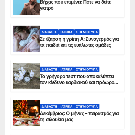
Βήχας που επιμένει: Πότε να δείτε
γιατρό
ΔΙΑΒΆΣΤΕ
ΙΑΤΡΙΚΆ
ΣΤΙΓΜΙΌΤΥΠΑ
Σε έξαρση η γρίπη Α: Συναγερμός για
τα παιδιά και τις ευάλωτες ομάδες
ΔΙΑΒΆΣΤΕ
ΙΑΤΡΙΚΆ
ΣΤΙΓΜΙΌΤΥΠΑ
Το γρήγορο τεστ που αποκαλύπτει
τον κίνδυνο καρδιακού και πρόωρου
θανάτου
ΔΙΑΒΆΣΤΕ
ΙΑΤΡΙΚΆ
ΣΤΙΓΜΙΌΤΥΠΑ
Δεκέμβριος: Ο μήνας – πειρασμός για
τη σιλουέτα μας