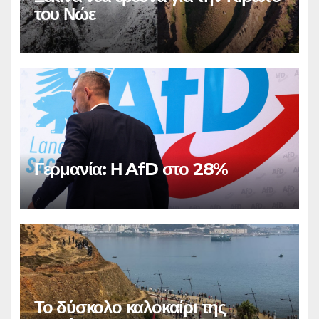
του Νώε
Γερμανία: Η AfD στο 28%
Το δύσκολο καλοκαίρι της