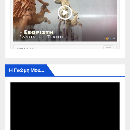
Η Γνώμη Μου…