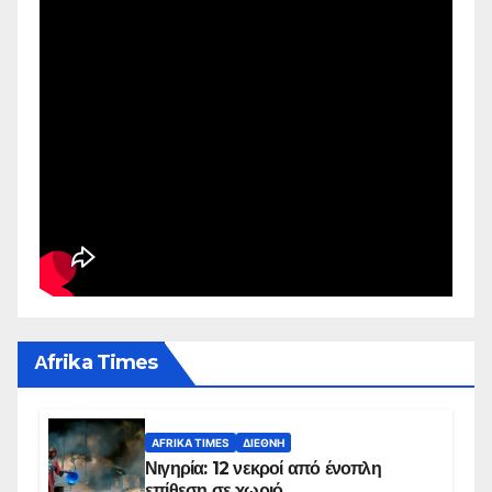
Αfrika Times
AFRIKA TIMES
ΔΙΕΘΝΉ
Νιγηρία: 12 νεκροί από ένοπλη
επίθεση σε χωριό