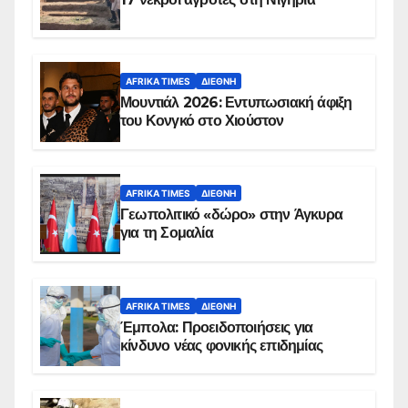
AFRIKA TIMES
ΔΙΕΘΝΉ
Μουντιάλ 2026: Εντυπωσιακή άφιξη
του Κονγκό στο Χιούστον
AFRIKA TIMES
ΔΙΕΘΝΉ
Γεωπολιτικό «δώρο» στην Άγκυρα
για τη Σομαλία
AFRIKA TIMES
ΔΙΕΘΝΉ
Έμπολα: Προειδοποιήσεις για
κίνδυνο νέας φονικής επιδημίας