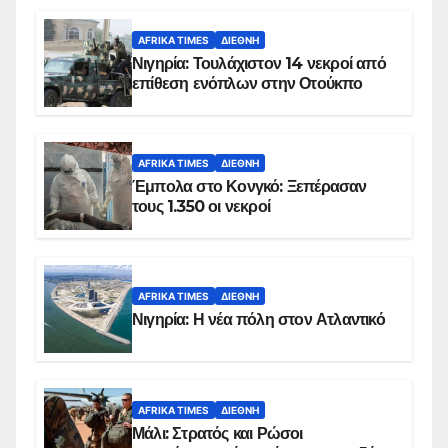
AFRIKA TIMES
ΔΙΕΘΝΉ
Νιγηρία: Τουλάχιστον 14 νεκροί από
επίθεση ενόπλων στην Οτούκπο
AFRIKA TIMES
ΔΙΕΘΝΉ
Έμπολα στο Κονγκό: Ξεπέρασαν
τους 1.350 οι νεκροί
AFRIKA TIMES
ΔΙΕΘΝΉ
Νιγηρία: Η νέα πόλη στον Ατλαντικό
AFRIKA TIMES
ΔΙΕΘΝΉ
Μάλι: Στρατός και Ρώσοι