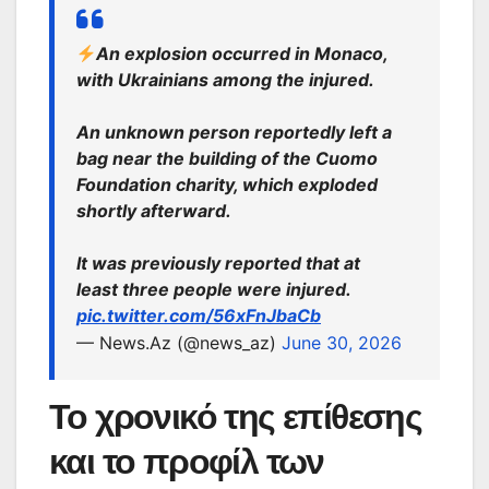
An explosion occurred in Monaco,
with Ukrainians among the injured.
An unknown person reportedly left a
bag near the building of the Cuomo
Foundation charity, which exploded
shortly afterward.
It was previously reported that at
least three people were injured.
pic.twitter.com/56xFnJbaCb
— News.Az (@news_az)
June 30, 2026
Το χρονικό της επίθεσης
και το προφίλ των