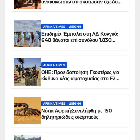
ανακοίνωσαν ότι σκότωσαν σχεδόν
100 τζιχαντιστές
AFRIKA TIMES
ΔΙΕΘΝΉ
Επιδημία Έμπολα στη ΛΔ Κονγκό:
648 θάνατοι επί συνόλου 1.830
επιβεβαιωμένων κρουσμάτων
AFRIKA TIMES
ΟΗΕ: Προειδοποίηση Γκουτέρες για
κίνδυνο νέας αιματοχυσίας στο Ελ
Ομπέιντ του Σουδάν
AFRIKA TIMES
ΔΙΕΘΝΉ
Νότια Αφρική:Συνελήφθη με 150
δηλητηριώδεις σκορπιούς