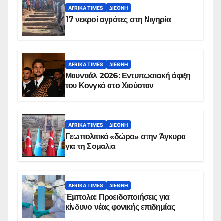
AFRIKA TIMES
ΔΙΕΘΝΉ
17 νεκροί αγρότες στη Νιγηρία
AFRIKA TIMES
ΔΙΕΘΝΉ
Μουντιάλ 2026: Εντυπωσιακή άφιξη
του Κονγκό στο Χιούστον
AFRIKA TIMES
ΔΙΕΘΝΉ
Γεωπολιτικό «δώρο» στην Άγκυρα
για τη Σομαλία
AFRIKA TIMES
ΔΙΕΘΝΉ
Έμπολα: Προειδοποιήσεις για
κίνδυνο νέας φονικής επιδημίας