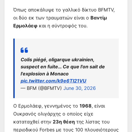
Όπως αποκάλυψε το γαλλικό δίκτυο BFMTV,
οι δύο εκ των τραυματιών είναι ο
Βαντίμ
Ερμολάεφ
και η σύντροφός του.
Colis piégé, oligarque ukrainien,
suspect en fuite… Ce que l'on sait de
l'explosion à Monaco
pic.twitter.com/k9e6TI21VU
— BFM (@BFMTV)
June 30, 2026
Ο Ερμολάεφ, γεννημένος το
1968
, είναι
Ουκρανός ολιγάρχης ο οποίος είχε
καταταχθεί στην
23η θέση
της λίστας του
περιοδικού Forbes με τους 100 πλουσιότερους