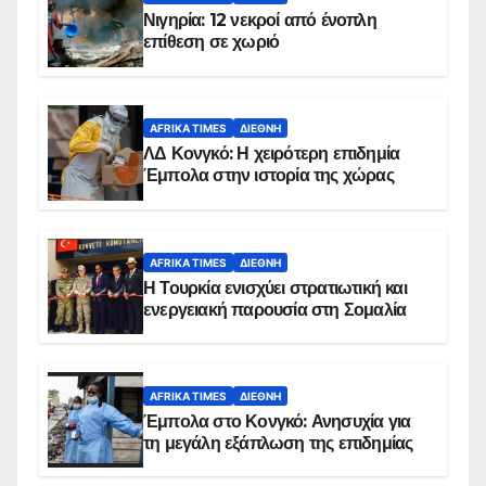
Νιγηρία: 12 νεκροί από ένοπλη
επίθεση σε χωριό
AFRIKA TIMES
ΔΙΕΘΝΉ
ΛΔ Κονγκό: Η χειρότερη επιδημία
Έμπολα στην ιστορία της χώρας
AFRIKA TIMES
ΔΙΕΘΝΉ
Η Τουρκία ενισχύει στρατιωτική και
ενεργειακή παρουσία στη Σομαλία
AFRIKA TIMES
ΔΙΕΘΝΉ
Έμπολα στο Κονγκό: Ανησυχία για
τη μεγάλη εξάπλωση της επιδημίας