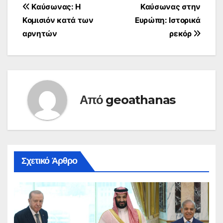
Πλοήγηση
Καύσωνας: Η
Καύσωνας στην
Κομισιόν κατά των
Ευρώπη: Ιστορικά
άρθρων
αρνητών
ρεκόρ
Από
geoathanas
Σχετικό Άρθρο