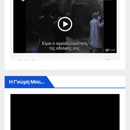
Η Γνώμη Μου…