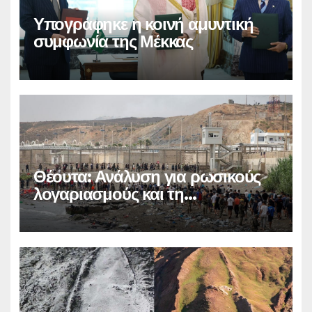
Υπογράφηκε η κοινή αμυντική
συμφωνία της Μέκκας
Θέουτα: Ανάλυση για ρωσικούς
λογαριασμούς και τη
μεταναστευτική κρίση