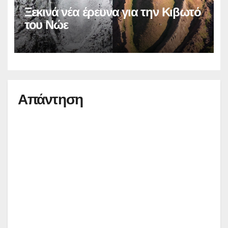
Ξεκινά νέα έρευνα για την Κιβωτό
του Νώε
Απάντηση