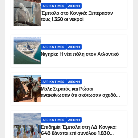
AFRIKA TIMES
ΔΙΕΘΝΉ
Έμπολα στο Κονγκό: Ξεπέρασαν
τους 1.350 οι νεκροί
AFRIKA TIMES
ΔΙΕΘΝΉ
Νιγηρία: Η νέα πόλη στον Ατλαντικό
AFRIKA TIMES
ΔΙΕΘΝΉ
Μάλι: Στρατός και Ρώσοι
ανακοίνωσαν ότι σκότωσαν σχεδόν
100 τζιχαντιστές
AFRIKA TIMES
ΔΙΕΘΝΉ
Επιδημία Έμπολα στη ΛΔ Κονγκό:
648 θάνατοι επί συνόλου 1.830