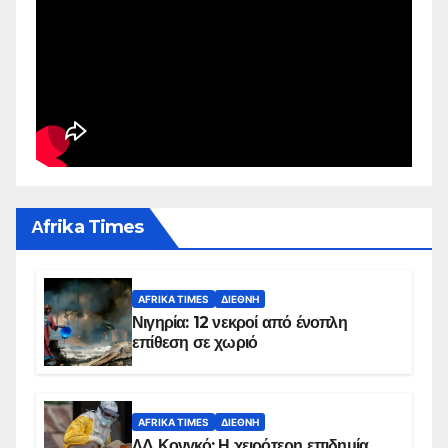
Αfrika Times
AFRIKA TIMES
ΔΙΕΘΝΉ
Νιγηρία: 12 νεκροί από ένοπλη
επίθεση σε χωριό
AFRIKA TIMES
ΔΙΕΘΝΉ
ΛΔ Κονγκό: Η χειρότερη επιδημία