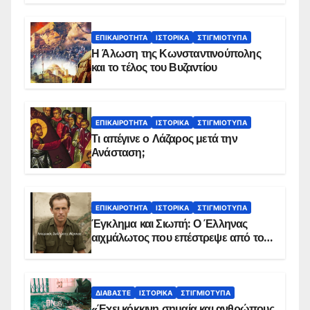
ΕΠΙΚΑΙΡΌΤΗΤΑ
ΙΣΤΟΡΙΚΆ
ΣΤΙΓΜΙΌΤΥΠΑ
Η Άλωση της Κωνσταντινούπολης
και το τέλος του Βυζαντίου
ΕΠΙΚΑΙΡΌΤΗΤΑ
ΙΣΤΟΡΙΚΆ
ΣΤΙΓΜΙΌΤΥΠΑ
Τι απέγινε ο Λάζαρος μετά την
Ανάσταση;
ΕΠΙΚΑΙΡΌΤΗΤΑ
ΙΣΤΟΡΙΚΆ
ΣΤΙΓΜΙΌΤΥΠΑ
Έγκλημα και Σιωπή: Ο Έλληνας
αιχμάλωτος που επέστρεψε από το
Παραπέτασμα
ΔΙΑΒΆΣΤΕ
ΙΣΤΟΡΙΚΆ
ΣΤΙΓΜΙΌΤΥΠΑ
«Έχει κόκκινη σημαία και ανθρώπους