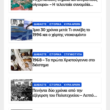
σίγουρα» – Η τελευταία συνομιλία
των ηρώων στα Ίμια, πριν τη
συντριβή του ελικοπτέρου
ΔΙΑΒΆΣΤΕ
ΙΣΤΟΡΙΚΆ
ΚΥΡΙΑ ΑΡΘΡΑ
Ίμια 30 χρόνια μετά: Τι συνέβη το
1996 και ο χάρτης ντοκουμέντο
ΔΙΑΒΆΣΤΕ
ΙΣΤΟΡΙΚΆ
ΣΤΙΓΜΙΌΤΥΠΑ
1968 – Τα πρώτα Χριστούγεννα στο
διάστημα
ΔΙΑΒΆΣΤΕ
ΙΣΤΟΡΙΚΆ
ΚΥΡΙΑ ΑΡΘΡΑ
Πενήντα δύο χρόνια από την
εξέγερση του Πολυτεχνείου – Λεπτό
προς λεπτό η εισβολή – ΦΩΤΟ και
ΒΙΝΤΕΟ