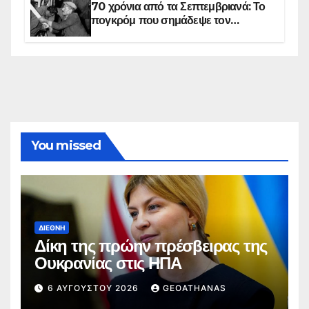
70 χρόνια από τα Σεπτεμβριανά: Το
πογκρόμ που σημάδεψε τον
ελληνισμό της Κωνσταντινούπολης
You missed
ΔΙΕΘΝΉ
Δίκη της πρώην πρέσβειρας της
Ουκρανίας στις ΗΠΑ
6 ΑΥΓΟΎΣΤΟΥ 2026
GEOATHANAS