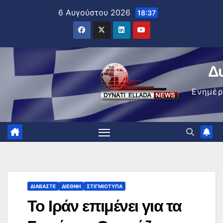
Μετάβαση
6 Αυγούστου 2026
18:37
στο
περιεχόμενο
Δ
Ενημέ
ΔΙΑΒΆΣΤΕ
ΔΙΕΘΝΉ
ΣΤΙΓΜΙΌΤΥΠΑ
Το Ιράν επιμένει για τα