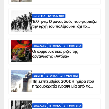
χειμώνα του 1940
ΙΣΤΟΡΙΚΆ
ΚΥΡΙΑ ΑΡΘΡΑ
Έλληνες: Ο μόνος λαός που γιορτάζει
την αρχή του πολέμου και όχι το
τέλος του
ΔΙΑΒΆΣΤΕ
ΙΣΤΟΡΙΚΆ
ΣΤΙΓΜΙΌΤΥΠΑ
Οι κομμουνιστικές ρίζες της
οργάνωσης «Αντίφα»
ΔΙΕΘΝΉ
ΙΣΤΟΡΙΚΆ
ΣΤΙΓΜΙΌΤΥΠΑ
11η Σεπτεμβρίου 2001: Η ημέρα που
η τρομοκρατία έγραψε μία από τις
πιο μαύρες σελίδες στην ιστορία του
πλανήτη
ΔΙΑΒΆΣΤΕ
ΙΣΤΟΡΙΚΆ
ΣΤΙΓΜΙΌΤΥΠΑ