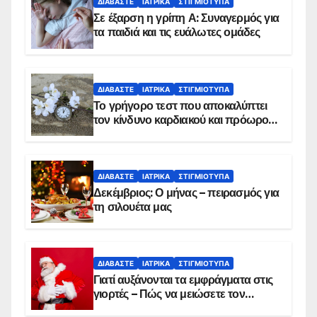
ΔΙΑΒΆΣΤΕ
ΙΑΤΡΙΚΆ
ΣΤΙΓΜΙΌΤΥΠΑ
Σε έξαρση η γρίπη Α: Συναγερμός για
τα παιδιά και τις ευάλωτες ομάδες
ΔΙΑΒΆΣΤΕ
ΙΑΤΡΙΚΆ
ΣΤΙΓΜΙΌΤΥΠΑ
Το γρήγορο τεστ που αποκαλύπτει
τον κίνδυνο καρδιακού και πρόωρου
θανάτου
ΔΙΑΒΆΣΤΕ
ΙΑΤΡΙΚΆ
ΣΤΙΓΜΙΌΤΥΠΑ
Δεκέμβριος: Ο μήνας – πειρασμός για
τη σιλουέτα μας
ΔΙΑΒΆΣΤΕ
ΙΑΤΡΙΚΆ
ΣΤΙΓΜΙΌΤΥΠΑ
Γιατί αυξάνονται τα εμφράγματα στις
γιορτές – Πώς να μειώσετε τον
κίνδυνο, σύμφωνα με καρδιολόγο