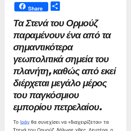
a
w
h
m
nt
e
el
b
Μ
Share
c
itt
at
ai
er
s
e
er
οι
Τα Στενά του Ορμούζ
e
er
s
l
e
s
gr
ρ
b
A
st
e
a
α
παραμένουν ένα από τα
o
p
n
m
σ
σημαντικότερα
o
p
g
τε
γεωπολιτικά σημεία του
k
er
ίτ
πλανήτη, καθώς από εκεί
ε
διέρχεται μεγάλο μέρος
του παγκόσμιου
εμπορίου πετρελαίου.
Το
Ιράν
θα συνεχίσει να «διαχειρίζεται» τα
Στενά του Ορμούζ, δήλωσε χθες, Δευτέρα, ο