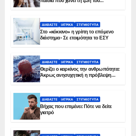
παιδιά που χάνει τη ζωή του
αντιμετωπίζει υποκείμενο νόσημα –
Εμβολιασμό συνιστούν οι ειδικοί
ΔΙΑΒΆΣΤΕ
ΙΑΤΡΙΚΆ
ΣΤΙΓΜΙΌΤΥΠΑ
Στο «κόκκινο» η γρίπη το επόμενο
διάστημα- Σε ετοιμότητα το ΕΣΥ
ΔΙΑΒΆΣΤΕ
ΙΑΤΡΙΚΆ
ΣΤΙΓΜΙΌΤΥΠΑ
Θερίζει ο καρκίνος την ανθρωπότητα:
Άκρως ανησυχητική η πρόβλεψη…
ΔΙΑΒΆΣΤΕ
ΙΑΤΡΙΚΆ
ΣΤΙΓΜΙΌΤΥΠΑ
Βήχας που επιμένει: Πότε να δείτε
γιατρό