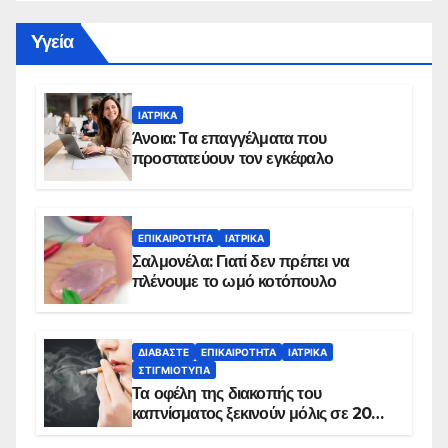
Yγεία
ΙΑΤΡΙΚΆ
Άνοια: Τα επαγγέλματα που
προστατεύουν τον εγκέφαλο
ΕΠΙΚΑΙΡΌΤΗΤΑ
ΙΑΤΡΙΚΆ
Σαλμονέλα: Γιατί δεν πρέπει να
πλένουμε το ωμό κοτόπουλο
ΔΙΑΒΆΣΤΕ
ΕΠΙΚΑΙΡΌΤΗΤΑ
ΙΑΤΡΙΚΆ
ΣΤΙΓΜΙΌΤΥΠΑ
Τα οφέλη της διακοπής του
καπνίσματος ξεκινούν μόλις σε 20
λεπτά