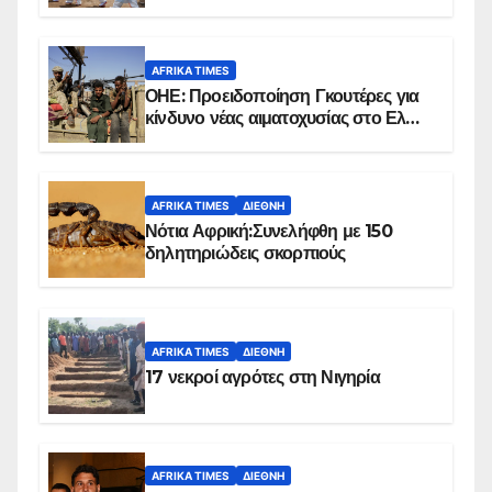
επιβεβαιωμένων κρουσμάτων
AFRIKA TIMES
ΟΗΕ: Προειδοποίηση Γκουτέρες για
κίνδυνο νέας αιματοχυσίας στο Ελ
Ομπέιντ του Σουδάν
AFRIKA TIMES
ΔΙΕΘΝΉ
Νότια Αφρική:Συνελήφθη με 150
δηλητηριώδεις σκορπιούς
AFRIKA TIMES
ΔΙΕΘΝΉ
17 νεκροί αγρότες στη Νιγηρία
AFRIKA TIMES
ΔΙΕΘΝΉ