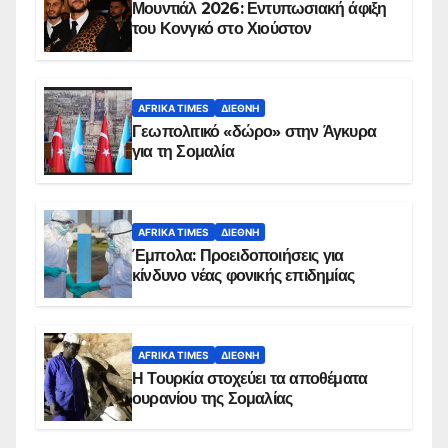
Μουντιάλ 2026: Εντυπωσιακή άφιξη
του Κονγκό στο Χιούστον
AFRIKA TIMES
ΔΙΕΘΝΉ
Γεωπολιτικό «δώρο» στην Άγκυρα
για τη Σομαλία
AFRIKA TIMES
ΔΙΕΘΝΉ
Έμπολα: Προειδοποιήσεις για
κίνδυνο νέας φονικής επιδημίας
AFRIKA TIMES
ΔΙΕΘΝΉ
Η Τουρκία στοχεύει τα αποθέματα
ουρανίου της Σομαλίας