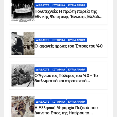
ΔΙΑΒΆΣΤΕ
ΙΣΤΟΡΙΚΆ
ΚΥΡΙΑ ΑΡΘΡΑ
Πολυτεχνείο: Η πρώτη πορεία της
Εθνικής Φοιτητικής Ένωσης Ελλάδος
στις 17 Νοεμβρίου 1975 με την
αιματοβαμμένη σημαία
ΔΙΑΒΆΣΤΕ
ΙΣΤΟΡΙΚΆ
ΚΥΡΙΑ ΑΡΘΡΑ
Οι αφανείς ήρωες του Έπους του ’40
ΔΙΑΒΆΣΤΕ
ΙΣΤΟΡΙΚΆ
ΚΥΡΙΑ ΑΡΘΡΑ
Ο Άγνωστος Πόλεμος του ’40 – Το
διπλωματικό και στρατιωτικό
παρασκήνιο
ΔΙΑΒΆΣΤΕ
ΙΣΤΟΡΙΚΆ
ΚΥΡΙΑ ΑΡΘΡΑ
Η Ελληνική Μεραρχία Πεζικού που
έκανε το Επος της Ηπείρου το