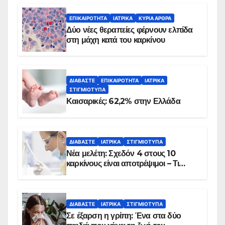
ΕΠΙΚΑΙΡΌΤΗΤΑ
ΙΑΤΡΙΚΆ
ΚΥΡΙΑ ΑΡΘΡΑ
Δύο νέες θεραπείες φέρνουν ελπίδα
στη μάχη κατά του καρκίνου
ΔΙΑΒΆΣΤΕ
ΕΠΙΚΑΙΡΌΤΗΤΑ
ΙΑΤΡΙΚΆ
ΣΤΙΓΜΙΌΤΥΠΑ
Καισαρικές: 62,2% στην Ελλάδα
ΔΙΑΒΆΣΤΕ
ΙΑΤΡΙΚΆ
ΣΤΙΓΜΙΌΤΥΠΑ
Νέα μελέτη: Σχεδόν 4 στους 10
καρκίνους είναι αποτρέψιμοι – Τι
δείχνουν τα στοιχεία
ΔΙΑΒΆΣΤΕ
ΙΑΤΡΙΚΆ
ΣΤΙΓΜΙΌΤΥΠΑ
Σε έξαρση η γρίπη: Ένα στα δύο