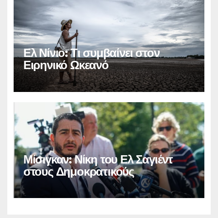
Ελ Νίνιο: Τι συμβαίνει στον
Ειρηνικό Ωκεανό
Μίσιγκαν: Νίκη του Ελ Σαγιέντ
στους Δημοκρατικούς