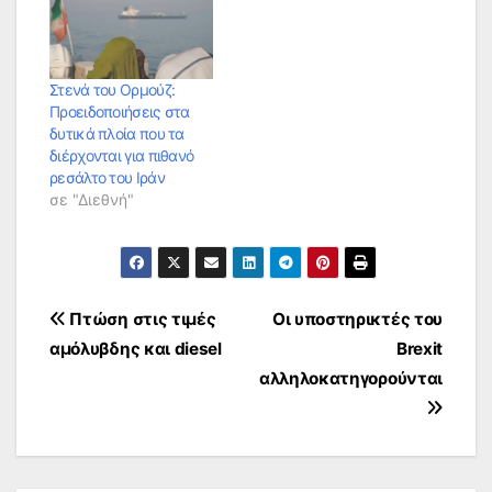
Στενά του Ορμούζ:
Προειδοποιήσεις στα
δυτικά πλοία που τα
διέρχονται για πιθανό
ρεσάλτο του Ιράν
σε "Διεθνή"
Πλοήγηση
Πτώση στις τιμές
Οι υποστηρικτές του
αμόλυβδης και diesel
Brexit
άρθρων
αλληλοκατηγορούνται