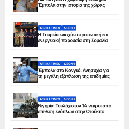
Έμπολα στην ιστορία της χώρας
AFRIKA TIMES
ΔΙΕΘΝΉ
Η Τουρκία ενισχύει στρατιωτική και
ενεργειακή παρουσία στη Σομαλία
AFRIKA TIMES
ΔΙΕΘΝΉ
Έμπολα στο Κονγκό: Ανησυχία για
τη μεγάλη εξάπλωση της επιδημίας
AFRIKA TIMES
ΔΙΕΘΝΉ
Νιγηρία: Τουλάχιστον 14 νεκροί από
επίθεση ενόπλων στην Οτούκπο