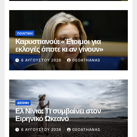
ΠΟΛΙΤΙΚΉ
Καρυστιανού: «Έτοιμοι για
εκλογές όποτε κι αν γίνουν»
6 ΑΥΓΟΎΣΤΟΥ 2026
GEOATHANAS
ΔΙΕΘΝΉ
Ελ Νίνιο: Τι συμβαίνει στον
Ειρηνικό Ωκεανό
6 ΑΥΓΟΎΣΤΟΥ 2026
GEOATHANAS