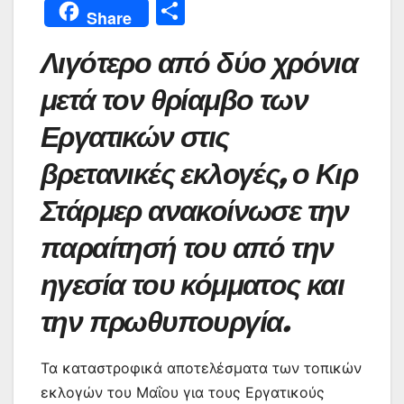
a
w
h
m
nt
e
el
b
Μ
Share
c
itt
at
ai
er
s
e
er
οι
Λιγότερο από δύο χρόνια
e
er
s
l
e
s
gr
ρ
b
A
st
e
a
α
μετά τον θρίαμβο των
o
p
n
m
σ
Εργατικών στις
o
p
g
τε
βρετανικές εκλογές, ο Κιρ
k
er
ίτ
Στάρμερ ανακοίνωσε την
ε
παραίτησή του από την
ηγεσία του κόμματος και
την πρωθυπουργία.
Τα καταστροφικά αποτελέσματα των τοπικών
εκλογών του Μαΐου για τους Εργατικούς