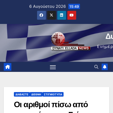
Μετάβαση
6 Αυγούστου 2026
15:49
στο
περιεχόμενο
Δ
Ενημέ
ΔΙΑΒΆΣΤΕ
ΔΙΕΘΝΉ
ΣΤΙΓΜΙΌΤΥΠΑ
Οι αριθμοί πίσω από