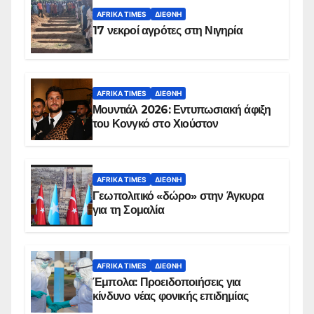
AFRIKA TIMES
ΔΙΕΘΝΉ
17 νεκροί αγρότες στη Νιγηρία
AFRIKA TIMES
ΔΙΕΘΝΉ
Μουντιάλ 2026: Εντυπωσιακή άφιξη
του Κονγκό στο Χιούστον
AFRIKA TIMES
ΔΙΕΘΝΉ
Γεωπολιτικό «δώρο» στην Άγκυρα
για τη Σομαλία
AFRIKA TIMES
ΔΙΕΘΝΉ
Έμπολα: Προειδοποιήσεις για
κίνδυνο νέας φονικής επιδημίας