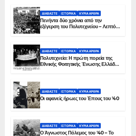
ΔΙΑΒΆΣΤΕ
ΙΣΤΟΡΙΚΆ
ΚΥΡΙΑ ΑΡΘΡΑ
Πενήντα δύο χρόνια από την
εξέγερση του Πολυτεχνείου – Λεπτό
προς λεπτό η εισβολή – ΦΩΤΟ και
ΒΙΝΤΕΟ
ΔΙΑΒΆΣΤΕ
ΙΣΤΟΡΙΚΆ
ΚΥΡΙΑ ΑΡΘΡΑ
Πολυτεχνείο: Η πρώτη πορεία της
Εθνικής Φοιτητικής Ένωσης Ελλάδος
στις 17 Νοεμβρίου 1975 με την
αιματοβαμμένη σημαία
ΔΙΑΒΆΣΤΕ
ΙΣΤΟΡΙΚΆ
ΚΥΡΙΑ ΑΡΘΡΑ
Οι αφανείς ήρωες του Έπους του ’40
ΔΙΑΒΆΣΤΕ
ΙΣΤΟΡΙΚΆ
ΚΥΡΙΑ ΑΡΘΡΑ
Ο Άγνωστος Πόλεμος του ’40 – Το