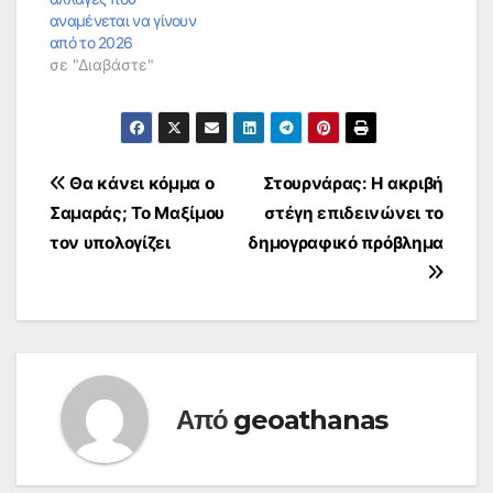
αναμένεται να γίνουν
από το 2026
σε "Διαβάστε"
Πλοήγηση
Θα κάνει κόμμα ο
Στουρνάρας: Η ακριβή
Σαμαράς; Το Μαξίμου
στέγη επιδεινώνει το
άρθρων
τον υπολογίζει
δημογραφικό πρόβλημα
Από
geoathanas