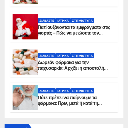
ΔΙΑΒΆΣΤΕ
ΙΑΤΡΙΚΆ
ΣΤΙΓΜΙΌΤΥΠΑ
Γιατί αυξάνονται τα εμφράγματα στις
γιορτές – Πώς να μειώσετε τον
κίνδυνο, σύμφωνα με καρδιολόγο
ΔΙΑΒΆΣΤΕ
ΙΑΤΡΙΚΆ
ΣΤΙΓΜΙΌΤΥΠΑ
Δωρεάν φάρμακα για την
παχυσαρκία: Αρχίζει η αποστολή
sms για τους δικαιούχους – Οι
προϋποθέσεις ένταξης στο
πρόγραμμα
ΔΙΑΒΆΣΤΕ
ΙΑΤΡΙΚΆ
ΣΤΙΓΜΙΌΤΥΠΑ
Πότε πρέπει να παίρνουμε τα
φάρμακα: Πριν, μετά ή κατά τη
διάρκεια του φαγητού;