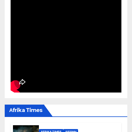
Αfrika Times
AFRIKA TIMES
ΔΙΕΘΝΉ