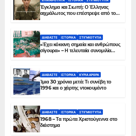
Έγκλημα και Σιωπή: Ο Έλληνας
αιχμάλωτος που επέστρεψε από το
Παραπέτασμα
ΔΙΑΒΆΣΤΕ
ΙΣΤΟΡΙΚΆ
ΣΤΙΓΜΙΌΤΥΠΑ
«Έχει κόκκινη σημαία και ανθρώπους
σίγουρα» – Η τελευταία συνομιλία
των ηρώων στα Ίμια, πριν τη
συντριβή του ελικοπτέρου
ΔΙΑΒΆΣΤΕ
ΙΣΤΟΡΙΚΆ
ΚΥΡΙΑ ΑΡΘΡΑ
Ίμια 30 χρόνια μετά: Τι συνέβη το
1996 και ο χάρτης ντοκουμέντο
ΔΙΑΒΆΣΤΕ
ΙΣΤΟΡΙΚΆ
ΣΤΙΓΜΙΌΤΥΠΑ
1968 – Τα πρώτα Χριστούγεννα στο
διάστημα