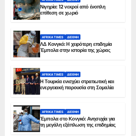
Νιγηρία: 12 νεκροί από ένοπλη
επίθεση σε χωριό
AFRIKA TIMES
ΔΙΕΘΝΉ
ΛΔ Κονγκό: Η χειρότερη επιδημία
Έμπολα στην ιστορία της χώρας
AFRIKA TIMES
ΔΙΕΘΝΉ
Η Τουρκία ενισχύει στρατιωτική και
ενεργειακή παρουσία στη Σομαλία
AFRIKA TIMES
ΔΙΕΘΝΉ
Έμπολα στο Κονγκό: Ανησυχία για
τη μεγάλη εξάπλωση της επιδημίας