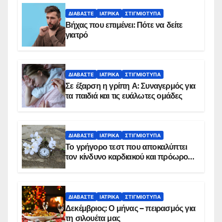
ΔΙΑΒΆΣΤΕ
ΙΑΤΡΙΚΆ
ΣΤΙΓΜΙΌΤΥΠΑ
Βήχας που επιμένει: Πότε να δείτε
γιατρό
ΔΙΑΒΆΣΤΕ
ΙΑΤΡΙΚΆ
ΣΤΙΓΜΙΌΤΥΠΑ
Σε έξαρση η γρίπη Α: Συναγερμός για
τα παιδιά και τις ευάλωτες ομάδες
ΔΙΑΒΆΣΤΕ
ΙΑΤΡΙΚΆ
ΣΤΙΓΜΙΌΤΥΠΑ
Το γρήγορο τεστ που αποκαλύπτει
τον κίνδυνο καρδιακού και πρόωρου
θανάτου
ΔΙΑΒΆΣΤΕ
ΙΑΤΡΙΚΆ
ΣΤΙΓΜΙΌΤΥΠΑ
Δεκέμβριος: Ο μήνας – πειρασμός για
τη σιλουέτα μας