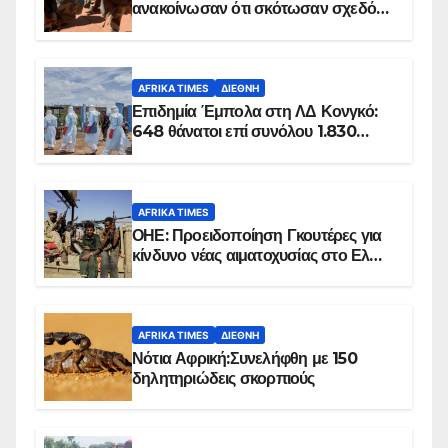
ανακοίνωσαν ότι σκότωσαν σχεδόν
100 τζιχαντιστές
AFRIKA TIMES
ΔΙΕΘΝΉ
Επιδημία Έμπολα στη ΛΔ Κονγκό:
648 θάνατοι επί συνόλου 1.830
επιβεβαιωμένων κρουσμάτων
AFRIKA TIMES
ΟΗΕ: Προειδοποίηση Γκουτέρες για
κίνδυνο νέας αιματοχυσίας στο Ελ
Ομπέιντ του Σουδάν
AFRIKA TIMES
ΔΙΕΘΝΉ
Νότια Αφρική:Συνελήφθη με 150
δηλητηριώδεις σκορπιούς