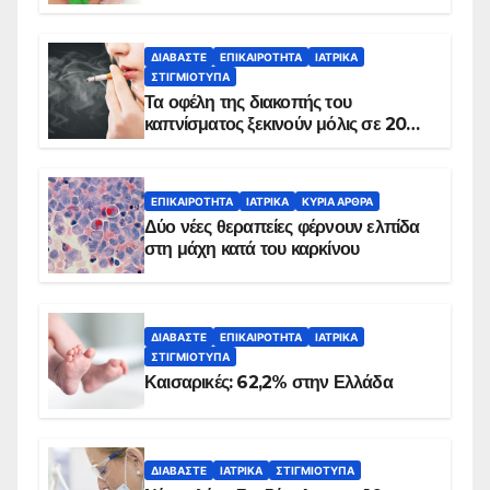
ΔΙΑΒΆΣΤΕ
ΕΠΙΚΑΙΡΌΤΗΤΑ
ΙΑΤΡΙΚΆ
ΣΤΙΓΜΙΌΤΥΠΑ
Τα οφέλη της διακοπής του
καπνίσματος ξεκινούν μόλις σε 20
λεπτά
ΕΠΙΚΑΙΡΌΤΗΤΑ
ΙΑΤΡΙΚΆ
ΚΥΡΙΑ ΑΡΘΡΑ
Δύο νέες θεραπείες φέρνουν ελπίδα
στη μάχη κατά του καρκίνου
ΔΙΑΒΆΣΤΕ
ΕΠΙΚΑΙΡΌΤΗΤΑ
ΙΑΤΡΙΚΆ
ΣΤΙΓΜΙΌΤΥΠΑ
Καισαρικές: 62,2% στην Ελλάδα
ΔΙΑΒΆΣΤΕ
ΙΑΤΡΙΚΆ
ΣΤΙΓΜΙΌΤΥΠΑ