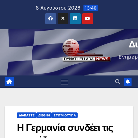
Μετάβαση
8 Αυγούστου 2026
13:40
στο
περιεχόμενο
Δ
Ενημέ
ΔΙΑΒΆΣΤΕ
ΔΙΕΘΝΉ
ΣΤΙΓΜΙΌΤΥΠΑ
Η Γερμανία συνδέει τις