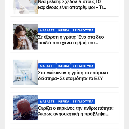
Νέα μελέτη: Σχεδόν 4 στους 10
καρκίνους είναι αποτρέψιμοι – Τι
δείχνουν τα στοιχεία
ΔΙΑΒΆΣΤΕ
ΙΑΤΡΙΚΆ
ΣΤΙΓΜΙΌΤΥΠΑ
Σε έξαρση η γρίπη: Ένα στα δύο
παιδιά που χάνει τη ζωή του
αντιμετωπίζει υποκείμενο νόσημα –
Εμβολιασμό συνιστούν οι ειδικοί
ΔΙΑΒΆΣΤΕ
ΙΑΤΡΙΚΆ
ΣΤΙΓΜΙΌΤΥΠΑ
Στο «κόκκινο» η γρίπη το επόμενο
διάστημα- Σε ετοιμότητα το ΕΣΥ
ΔΙΑΒΆΣΤΕ
ΙΑΤΡΙΚΆ
ΣΤΙΓΜΙΌΤΥΠΑ
Θερίζει ο καρκίνος την ανθρωπότητα:
Άκρως ανησυχητική η πρόβλεψη…