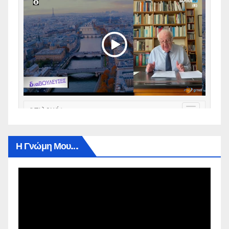
Η Γνώμη Μου…