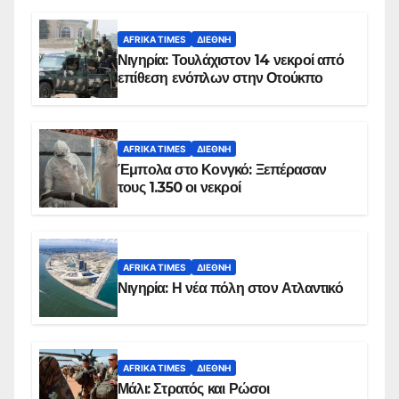
AFRIKA TIMES
ΔΙΕΘΝΉ
Νιγηρία: Τουλάχιστον 14 νεκροί από
επίθεση ενόπλων στην Οτούκπο
AFRIKA TIMES
ΔΙΕΘΝΉ
Έμπολα στο Κονγκό: Ξεπέρασαν
τους 1.350 οι νεκροί
AFRIKA TIMES
ΔΙΕΘΝΉ
Νιγηρία: Η νέα πόλη στον Ατλαντικό
AFRIKA TIMES
ΔΙΕΘΝΉ
Μάλι: Στρατός και Ρώσοι