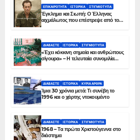
ΕΠΙΚΑΙΡΌΤΗΤΑ
ΙΣΤΟΡΙΚΆ
ΣΤΙΓΜΙΌΤΥΠΑ
Έγκλημα και Σιωπή: Ο Έλληνας
αιχμάλωτος που επέστρεψε από το
Παραπέτασμα
ΔΙΑΒΆΣΤΕ
ΙΣΤΟΡΙΚΆ
ΣΤΙΓΜΙΌΤΥΠΑ
«Έχει κόκκινη σημαία και ανθρώπους
σίγουρα» – Η τελευταία συνομιλία
των ηρώων στα Ίμια, πριν τη
συντριβή του ελικοπτέρου
ΔΙΑΒΆΣΤΕ
ΙΣΤΟΡΙΚΆ
ΚΥΡΙΑ ΑΡΘΡΑ
Ίμια 30 χρόνια μετά: Τι συνέβη το
1996 και ο χάρτης ντοκουμέντο
ΔΙΑΒΆΣΤΕ
ΙΣΤΟΡΙΚΆ
ΣΤΙΓΜΙΌΤΥΠΑ
1968 – Τα πρώτα Χριστούγεννα στο
διάστημα