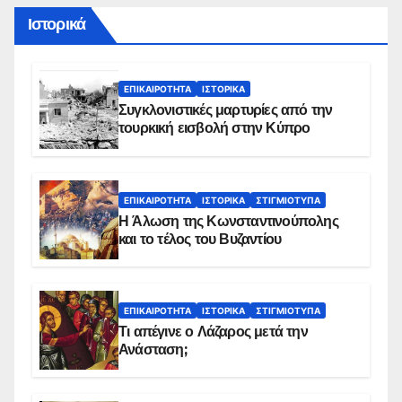
Ιστορικά
ΕΠΙΚΑΙΡΌΤΗΤΑ
ΙΣΤΟΡΙΚΆ
Συγκλονιστικές μαρτυρίες από την
τουρκική εισβολή στην Κύπρο
ΕΠΙΚΑΙΡΌΤΗΤΑ
ΙΣΤΟΡΙΚΆ
ΣΤΙΓΜΙΌΤΥΠΑ
Η Άλωση της Κωνσταντινούπολης
και το τέλος του Βυζαντίου
ΕΠΙΚΑΙΡΌΤΗΤΑ
ΙΣΤΟΡΙΚΆ
ΣΤΙΓΜΙΌΤΥΠΑ
Τι απέγινε ο Λάζαρος μετά την
Ανάσταση;