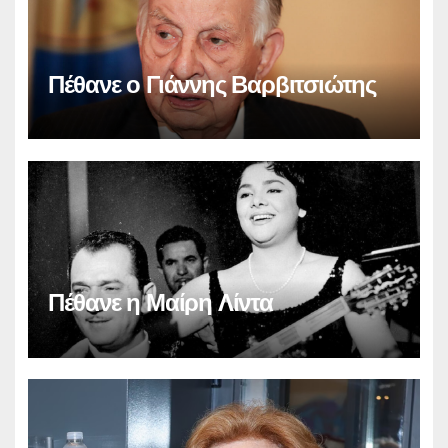
Πέθανε ο Γιάννης Βαρβιτσιώτης
Πέθανε η Μαίρη Λίντα