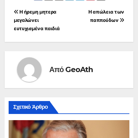
Πλοήγηση
Η ήρεμη μητερα
Η απώλεια των
μεγαλώνει
παππούδων
άρθρων
ευτυχισμένα παιδιά
Από
GeoAth
Σχετικό Άρθρο