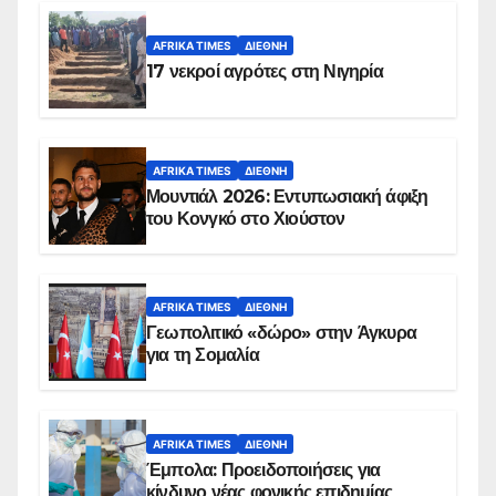
AFRIKA TIMES
ΔΙΕΘΝΉ
17 νεκροί αγρότες στη Νιγηρία
AFRIKA TIMES
ΔΙΕΘΝΉ
Μουντιάλ 2026: Εντυπωσιακή άφιξη
του Κονγκό στο Χιούστον
AFRIKA TIMES
ΔΙΕΘΝΉ
Γεωπολιτικό «δώρο» στην Άγκυρα
για τη Σομαλία
AFRIKA TIMES
ΔΙΕΘΝΉ
Έμπολα: Προειδοποιήσεις για
κίνδυνο νέας φονικής επιδημίας