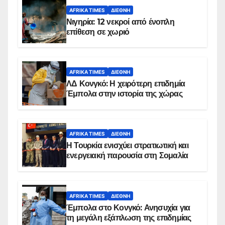
AFRIKA TIMES
ΔΙΕΘΝΉ
Νιγηρία: 12 νεκροί από ένοπλη
επίθεση σε χωριό
AFRIKA TIMES
ΔΙΕΘΝΉ
ΛΔ Κονγκό: Η χειρότερη επιδημία
Έμπολα στην ιστορία της χώρας
AFRIKA TIMES
ΔΙΕΘΝΉ
Η Τουρκία ενισχύει στρατιωτική και
ενεργειακή παρουσία στη Σομαλία
AFRIKA TIMES
ΔΙΕΘΝΉ
Έμπολα στο Κονγκό: Ανησυχία για
τη μεγάλη εξάπλωση της επιδημίας