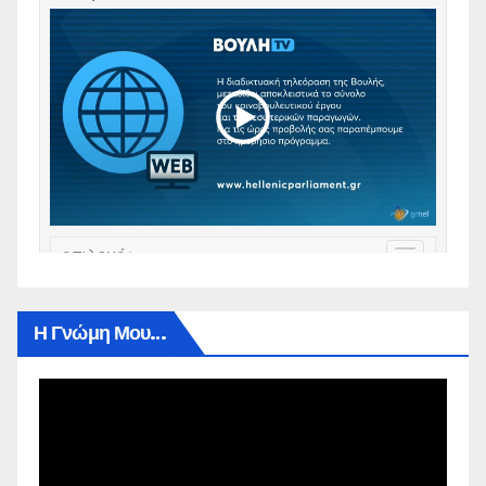
Η Γνώμη Μου…