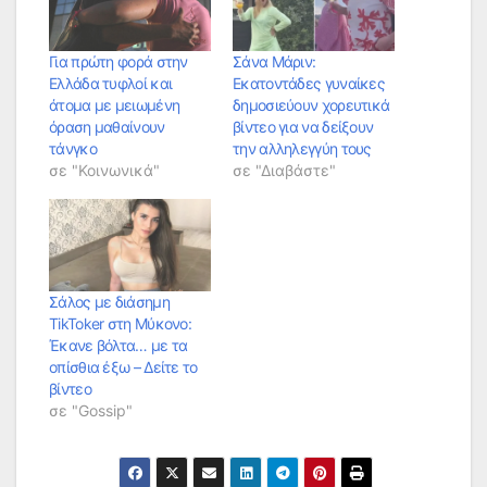
Για πρώτη φορά στην
Σάνα Μάριν:
Ελλάδα τυφλοί και
Εκατοντάδες γυναίκες
άτομα με μειωμένη
δημοσιεύουν χορευτικά
όραση μαθαίνουν
βίντεο για να δείξουν
τάνγκο
την αλληλεγγύη τους
σε "Κοινωνικά"
σε "Διαβάστε"
Σάλος με διάσημη
TikToker στη Μύκονο:
Έκανε βόλτα… με τα
οπίσθια έξω – Δείτε το
βίντεο
σε "Gossip"