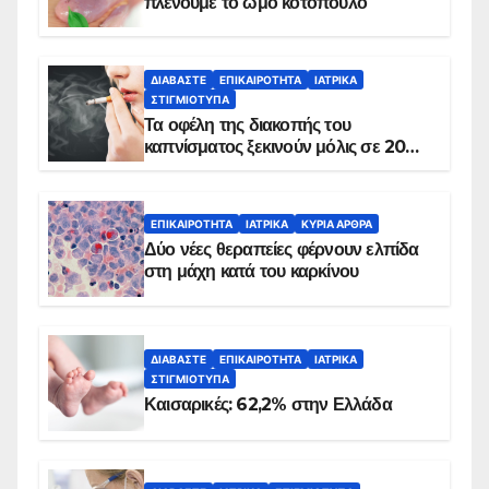
πλένουμε το ωμό κοτόπουλο
ΔΙΑΒΆΣΤΕ
ΕΠΙΚΑΙΡΌΤΗΤΑ
ΙΑΤΡΙΚΆ
ΣΤΙΓΜΙΌΤΥΠΑ
Τα οφέλη της διακοπής του
καπνίσματος ξεκινούν μόλις σε 20
λεπτά
ΕΠΙΚΑΙΡΌΤΗΤΑ
ΙΑΤΡΙΚΆ
ΚΥΡΙΑ ΑΡΘΡΑ
Δύο νέες θεραπείες φέρνουν ελπίδα
στη μάχη κατά του καρκίνου
ΔΙΑΒΆΣΤΕ
ΕΠΙΚΑΙΡΌΤΗΤΑ
ΙΑΤΡΙΚΆ
ΣΤΙΓΜΙΌΤΥΠΑ
Καισαρικές: 62,2% στην Ελλάδα