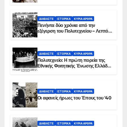
ΔΙΑΒΆΣΤΕ
ΙΣΤΟΡΙΚΆ
ΚΥΡΙΑ ΑΡΘΡΑ
Πενήντα δύο χρόνια από την
εξέγερση του Πολυτεχνείου – Λεπτό
προς λεπτό η εισβολή – ΦΩΤΟ και
ΒΙΝΤΕΟ
ΔΙΑΒΆΣΤΕ
ΙΣΤΟΡΙΚΆ
ΚΥΡΙΑ ΑΡΘΡΑ
Πολυτεχνείο: Η πρώτη πορεία της
Εθνικής Φοιτητικής Ένωσης Ελλάδος
στις 17 Νοεμβρίου 1975 με την
αιματοβαμμένη σημαία
ΔΙΑΒΆΣΤΕ
ΙΣΤΟΡΙΚΆ
ΚΥΡΙΑ ΑΡΘΡΑ
Οι αφανείς ήρωες του Έπους του ’40
ΔΙΑΒΆΣΤΕ
ΙΣΤΟΡΙΚΆ
ΚΥΡΙΑ ΑΡΘΡΑ