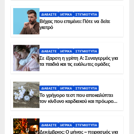
ΔΙΑΒΆΣΤΕ
ΙΑΤΡΙΚΆ
ΣΤΙΓΜΙΌΤΥΠΑ
Βήχας που επιμένει: Πότε να δείτε
γιατρό
ΔΙΑΒΆΣΤΕ
ΙΑΤΡΙΚΆ
ΣΤΙΓΜΙΌΤΥΠΑ
Σε έξαρση η γρίπη Α: Συναγερμός για
τα παιδιά και τις ευάλωτες ομάδες
ΔΙΑΒΆΣΤΕ
ΙΑΤΡΙΚΆ
ΣΤΙΓΜΙΌΤΥΠΑ
Το γρήγορο τεστ που αποκαλύπτει
τον κίνδυνο καρδιακού και πρόωρου
θανάτου
ΔΙΑΒΆΣΤΕ
ΙΑΤΡΙΚΆ
ΣΤΙΓΜΙΌΤΥΠΑ
Δεκέμβριος: Ο μήνας – πειρασμός για