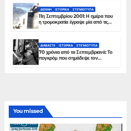
ΔΙΕΘΝΉ
ΙΣΤΟΡΙΚΆ
ΣΤΙΓΜΙΌΤΥΠΑ
11η Σεπτεμβρίου 2001: Η ημέρα που
η τρομοκρατία έγραψε μία από τις
πιο μαύρες σελίδες στην ιστορία του
πλανήτη
ΔΙΑΒΆΣΤΕ
ΙΣΤΟΡΙΚΆ
ΣΤΙΓΜΙΌΤΥΠΑ
70 χρόνια από τα Σεπτεμβριανά: Το
πογκρόμ που σημάδεψε τον
ελληνισμό της Κωνσταντινούπολης
You missed