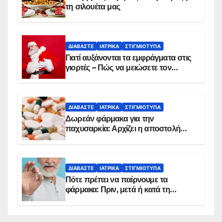
τη σιλουέτα μας
ΔΙΑΒΆΣΤΕ
ΙΑΤΡΙΚΆ
ΣΤΙΓΜΙΌΤΥΠΑ
Γιατί αυξάνονται τα εμφράγματα στις
γιορτές – Πώς να μειώσετε τον
κίνδυνο, σύμφωνα με καρδιολόγο
ΔΙΑΒΆΣΤΕ
ΙΑΤΡΙΚΆ
ΣΤΙΓΜΙΌΤΥΠΑ
Δωρεάν φάρμακα για την
παχυσαρκία: Αρχίζει η αποστολή
sms για τους δικαιούχους – Οι
προϋποθέσεις ένταξης στο
πρόγραμμα
ΔΙΑΒΆΣΤΕ
ΙΑΤΡΙΚΆ
ΣΤΙΓΜΙΌΤΥΠΑ
Πότε πρέπει να παίρνουμε τα
φάρμακα: Πριν, μετά ή κατά τη
διάρκεια του φαγητού;