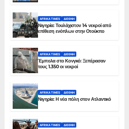
AFRIKA TIMES
ΔΙΕΘΝΉ
Νιγηρία: Τουλάχιστον 14 νεκροί από
επίθεση ενόπλων στην Οτούκπο
AFRIKA TIMES
ΔΙΕΘΝΉ
Έμπολα στο Κονγκό: Ξεπέρασαν
τους 1.350 οι νεκροί
AFRIKA TIMES
ΔΙΕΘΝΉ
Νιγηρία: Η νέα πόλη στον Ατλαντικό
AFRIKA TIMES
ΔΙΕΘΝΉ