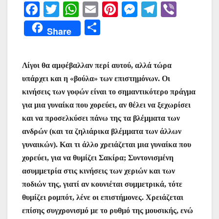
F
T
W
E
Pi
M
T
Vi
a
w
h
m
nt
e
el
b
Μ
Share
c
itt
at
ai
er
s
e
er
οι
e
er
s
l
e
s
gr
ρ
Λίγοι θα αμφέβαλλαν περί αυτού, αλλά τώρα
b
A
st
e
a
α
υπάρχει και η «βούλα» των επιστημόνων. Οι
o
p
n
m
σ
κινήσεις των γοφών είναι το σημαντικότερο πράγμα
o
p
g
τε
για μια γυναίκα που χορεύει, αν θέλει να ξεχωρίσει
k
er
ίτ
και να προσελκύσει πάνω της τα βλέμματα των
ανδρών (και τα ζηλιάρικα βλέμματα των άλλων
ε
γυναικών). Και τι άλλο χρειάζεται μια γυναίκα που
χορεύει, για να θυμίζει Σακίρα; Συντονισμένη
ασυμμετρία στις κινήσεις των χεριών και των
ποδιών της, γιατί αν κουνιέται συμμετρικά, τότε
θυμίζει ρομπότ, λένε οι επιστήμονες. Χρειάζεται
επίσης συγχρονισμό με το ρυθμό της μουσικής, ενώ