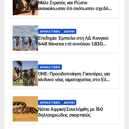
Μάλι: Στρατός και Ρώσοι
ανακοίνωσαν ότι σκότωσαν σχεδόν
100 τζιχαντιστές
AFRIKA TIMES
ΔΙΕΘΝΉ
Επιδημία Έμπολα στη ΛΔ Κονγκό:
648 θάνατοι επί συνόλου 1.830
επιβεβαιωμένων κρουσμάτων
AFRIKA TIMES
ΟΗΕ: Προειδοποίηση Γκουτέρες για
κίνδυνο νέας αιματοχυσίας στο Ελ
Ομπέιντ του Σουδάν
AFRIKA TIMES
ΔΙΕΘΝΉ
Νότια Αφρική:Συνελήφθη με 150
δηλητηριώδεις σκορπιούς