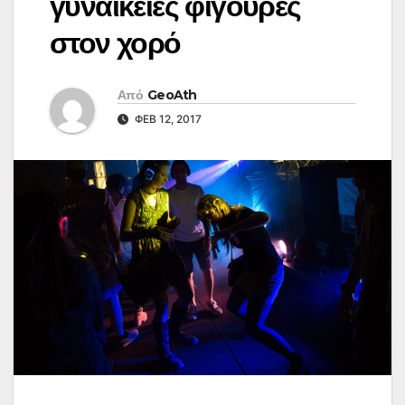
γυναικείες φιγούρες
στον χορό
Από
GeoAth
ΦΕΒ 12, 2017