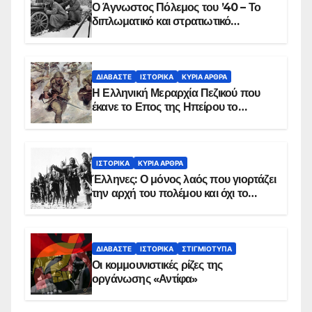
Ο Άγνωστος Πόλεμος του ’40 – Το
διπλωματικό και στρατιωτικό
παρασκήνιο
ΔΙΑΒΆΣΤΕ
ΙΣΤΟΡΙΚΆ
ΚΥΡΙΑ ΑΡΘΡΑ
Η Ελληνική Μεραρχία Πεζικού που
έκανε το Επος της Ηπείρου το
χειμώνα του 1940
ΙΣΤΟΡΙΚΆ
ΚΥΡΙΑ ΑΡΘΡΑ
Έλληνες: Ο μόνος λαός που γιορτάζει
την αρχή του πολέμου και όχι το
τέλος του
ΔΙΑΒΆΣΤΕ
ΙΣΤΟΡΙΚΆ
ΣΤΙΓΜΙΌΤΥΠΑ
Οι κομμουνιστικές ρίζες της
οργάνωσης «Αντίφα»