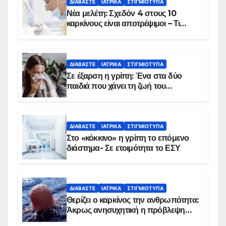
ΔΙΑΒΆΣΤΕ
ΙΑΤΡΙΚΆ
ΣΤΙΓΜΙΌΤΥΠΑ
Νέα μελέτη: Σχεδόν 4 στους 10
καρκίνους είναι αποτρέψιμοι – Τι
δείχνουν τα στοιχεία
ΔΙΑΒΆΣΤΕ
ΙΑΤΡΙΚΆ
ΣΤΙΓΜΙΌΤΥΠΑ
Σε έξαρση η γρίπη: Ένα στα δύο
παιδιά που χάνει τη ζωή του
αντιμετωπίζει υποκείμενο νόσημα –
Εμβολιασμό συνιστούν οι ειδικοί
ΔΙΑΒΆΣΤΕ
ΙΑΤΡΙΚΆ
ΣΤΙΓΜΙΌΤΥΠΑ
Στο «κόκκινο» η γρίπη το επόμενο
διάστημα- Σε ετοιμότητα το ΕΣΥ
ΔΙΑΒΆΣΤΕ
ΙΑΤΡΙΚΆ
ΣΤΙΓΜΙΌΤΥΠΑ
Θερίζει ο καρκίνος την ανθρωπότητα:
Άκρως ανησυχητική η πρόβλεψη…