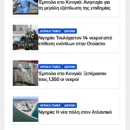
Έμπολα στο Κονγκό: Ανησυχία για
τη μεγάλη εξάπλωση της επιδημίας
AFRIKA TIMES
ΔΙΕΘΝΉ
Νιγηρία: Τουλάχιστον 14 νεκροί από
επίθεση ενόπλων στην Οτούκπο
AFRIKA TIMES
ΔΙΕΘΝΉ
Έμπολα στο Κονγκό: Ξεπέρασαν
τους 1.350 οι νεκροί
AFRIKA TIMES
ΔΙΕΘΝΉ
Νιγηρία: Η νέα πόλη στον Ατλαντικό