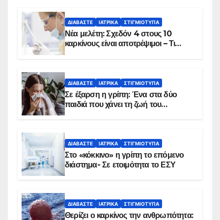
ΔΙΑΒΆΣΤΕ
ΙΑΤΡΙΚΆ
ΣΤΙΓΜΙΌΤΥΠΑ
Νέα μελέτη: Σχεδόν 4 στους 10
καρκίνους είναι αποτρέψιμοι – Τι
δείχνουν τα στοιχεία
ΔΙΑΒΆΣΤΕ
ΙΑΤΡΙΚΆ
ΣΤΙΓΜΙΌΤΥΠΑ
Σε έξαρση η γρίπη: Ένα στα δύο
παιδιά που χάνει τη ζωή του
αντιμετωπίζει υποκείμενο νόσημα –
Εμβολιασμό συνιστούν οι ειδικοί
ΔΙΑΒΆΣΤΕ
ΙΑΤΡΙΚΆ
ΣΤΙΓΜΙΌΤΥΠΑ
Στο «κόκκινο» η γρίπη το επόμενο
διάστημα- Σε ετοιμότητα το ΕΣΥ
ΔΙΑΒΆΣΤΕ
ΙΑΤΡΙΚΆ
ΣΤΙΓΜΙΌΤΥΠΑ
Θερίζει ο καρκίνος την ανθρωπότητα: