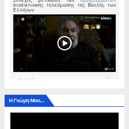
Η Γνώμη Μου…