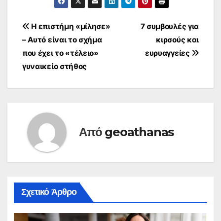
της σταφυλής, κατά
τη δίοδο του αέρα
από τον αυλό του
Πλοήγηση
Η επιστήμη «μίλησε»
7 συμβουλές για
ανώτερου
– Αυτό είναι το σχήμα
κιρσούς και
αεραγωγού, στη φάση
άρθρων
της εισπνοής. Ο
που έχει το «τέλειο»
ευρυαγγείες
θόρυβος του
γυναικείο στήθος
ροχαλητού είναι πολύ
ενοχλητικός για
αυτούς που…
Από
geoathanas
Σχετικό Άρθρο