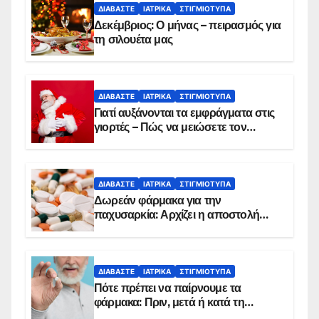
ΔΙΑΒΆΣΤΕ
ΙΑΤΡΙΚΆ
ΣΤΙΓΜΙΌΤΥΠΑ
Δεκέμβριος: Ο μήνας – πειρασμός για
τη σιλουέτα μας
ΔΙΑΒΆΣΤΕ
ΙΑΤΡΙΚΆ
ΣΤΙΓΜΙΌΤΥΠΑ
Γιατί αυξάνονται τα εμφράγματα στις
γιορτές – Πώς να μειώσετε τον
κίνδυνο, σύμφωνα με καρδιολόγο
ΔΙΑΒΆΣΤΕ
ΙΑΤΡΙΚΆ
ΣΤΙΓΜΙΌΤΥΠΑ
Δωρεάν φάρμακα για την
παχυσαρκία: Αρχίζει η αποστολή
sms για τους δικαιούχους – Οι
προϋποθέσεις ένταξης στο
πρόγραμμα
ΔΙΑΒΆΣΤΕ
ΙΑΤΡΙΚΆ
ΣΤΙΓΜΙΌΤΥΠΑ
Πότε πρέπει να παίρνουμε τα
φάρμακα: Πριν, μετά ή κατά τη
διάρκεια του φαγητού;