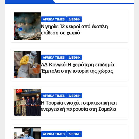
AFRIKA TIMES
ΔΙΕΘΝΉ
Νιγηρία: 12 νεκροί από ένοπλη
επίθεση σε χωριό
AFRIKA TIMES
ΔΙΕΘΝΉ
ΛΔ Κονγκό: Η χειρότερη επιδημία
Έμπολα στην ιστορία της χώρας
AFRIKA TIMES
ΔΙΕΘΝΉ
Η Τουρκία ενισχύει στρατιωτική και
ενεργειακή παρουσία στη Σομαλία
AFRIKA TIMES
ΔΙΕΘΝΉ