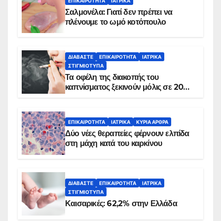
ΕΠΙΚΑΙΡΌΤΗΤΑ
ΙΑΤΡΙΚΆ
Σαλμονέλα: Γιατί δεν πρέπει να
πλένουμε το ωμό κοτόπουλο
ΔΙΑΒΆΣΤΕ
ΕΠΙΚΑΙΡΌΤΗΤΑ
ΙΑΤΡΙΚΆ
ΣΤΙΓΜΙΌΤΥΠΑ
Τα οφέλη της διακοπής του
καπνίσματος ξεκινούν μόλις σε 20
λεπτά
ΕΠΙΚΑΙΡΌΤΗΤΑ
ΙΑΤΡΙΚΆ
ΚΥΡΙΑ ΑΡΘΡΑ
Δύο νέες θεραπείες φέρνουν ελπίδα
στη μάχη κατά του καρκίνου
ΔΙΑΒΆΣΤΕ
ΕΠΙΚΑΙΡΌΤΗΤΑ
ΙΑΤΡΙΚΆ
ΣΤΙΓΜΙΌΤΥΠΑ
Καισαρικές: 62,2% στην Ελλάδα