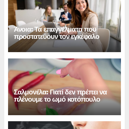
Άνοια: Τα επαγγέλματα που
προστατεύουν τον εγκέφαλο
Σαλμονέλα: Γιατί δεν πρέπει να
πλένουμε το ωμό κοτόπουλο