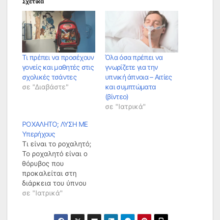
Σχετικά
Τι πρέπει να προσέχουν
Όλα όσα πρέπει να
γονείς και μαθητές στις
γνωρίζετε για την
σχολικές τσάντες
υπνική άπνοια – Αιτίες
σε "Διαβάστε"
και συμπτώματα
(βίντεο)
σε "Ιατρικά"
ΡΟΧΑΛΗΤΟ; ΛΥΣΗ ΜΕ
Υπερήχους
Τι είναι το ροχαλητό;
Το ροχαλητό είναι ο
θόρυβος που
προκαλείται στη
διάρκεια του ύπνου
από τη δόνηση των
σε "Ιατρικά"
μαλακών μορίων του
φάρυγγα και κυρίως