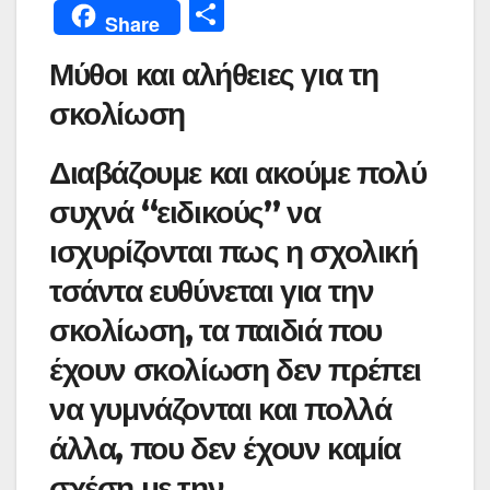
a
w
h
m
nt
e
el
b
Μ
Share
c
itt
at
ai
er
s
e
er
οι
Μύθοι και αλήθειες για τη
e
er
s
l
e
s
gr
ρ
b
A
st
e
a
σκολίωση
α
o
p
n
m
σ
Διαβάζουμε και ακούμε πολύ
o
p
g
τε
συχνά “ειδικούς” να
k
er
ίτ
ισχυρίζονται πως η σχολική
ε
τσάντα ευθύνεται για την
σκολίωση, τα παιδιά που
έχουν σκολίωση δεν πρέπει
να γυμνάζονται και πολλά
άλλα, που δεν έχουν καμία
σχέση με την