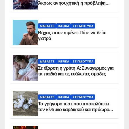
Άκρως ανησυχητική η πρόβλεψη…
ΔΙΑΒΆΣΤΕ
ΙΑΤΡΙΚΆ
ΣΤΙΓΜΙΌΤΥΠΑ
Βήχας που επιμένει: Πότε να δείτε
γιατρό
ΔΙΑΒΆΣΤΕ
ΙΑΤΡΙΚΆ
ΣΤΙΓΜΙΌΤΥΠΑ
Σε έξαρση η γρίπη Α: Συναγερμός για
τα παιδιά και τις ευάλωτες ομάδες
ΔΙΑΒΆΣΤΕ
ΙΑΤΡΙΚΆ
ΣΤΙΓΜΙΌΤΥΠΑ
Το γρήγορο τεστ που αποκαλύπτει
τον κίνδυνο καρδιακού και πρόωρου
θανάτου