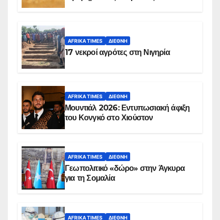
AFRIKA TIMES
ΔΙΕΘΝΉ
17 νεκροί αγρότες στη Νιγηρία
AFRIKA TIMES
ΔΙΕΘΝΉ
Μουντιάλ 2026: Εντυπωσιακή άφιξη
του Κονγκό στο Χιούστον
AFRIKA TIMES
ΔΙΕΘΝΉ
Γεωπολιτικό «δώρο» στην Άγκυρα
για τη Σομαλία
AFRIKA TIMES
ΔΙΕΘΝΉ