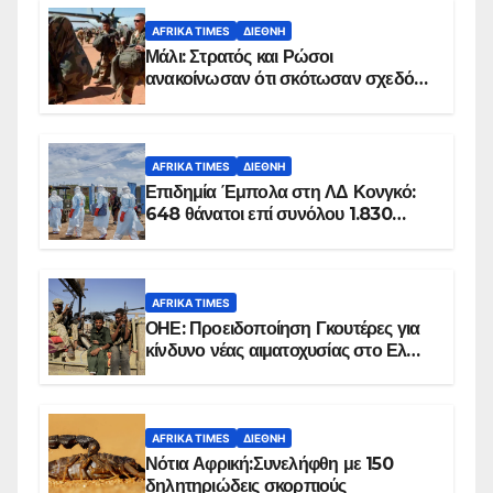
AFRIKA TIMES
ΔΙΕΘΝΉ
Μάλι: Στρατός και Ρώσοι
ανακοίνωσαν ότι σκότωσαν σχεδόν
100 τζιχαντιστές
AFRIKA TIMES
ΔΙΕΘΝΉ
Επιδημία Έμπολα στη ΛΔ Κονγκό:
648 θάνατοι επί συνόλου 1.830
επιβεβαιωμένων κρουσμάτων
AFRIKA TIMES
ΟΗΕ: Προειδοποίηση Γκουτέρες για
κίνδυνο νέας αιματοχυσίας στο Ελ
Ομπέιντ του Σουδάν
AFRIKA TIMES
ΔΙΕΘΝΉ
Νότια Αφρική:Συνελήφθη με 150
δηλητηριώδεις σκορπιούς