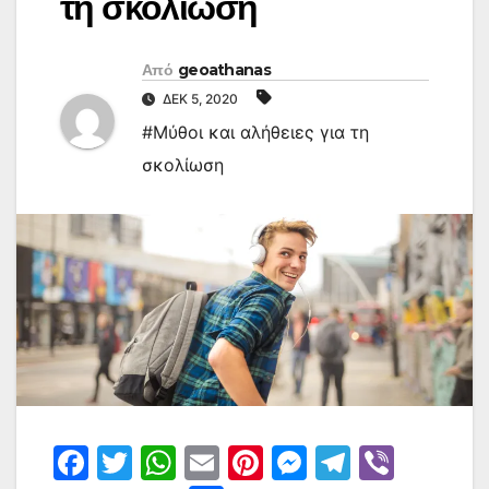
τη σκολίωση
Από
geoathanas
ΔΕΚ 5, 2020
#Μύθοι και αλήθειες για τη
σκολίωση
F
T
W
E
Pi
M
T
Vi