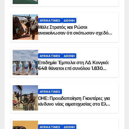
AFRIKA TIMES
ΔΙΕΘΝΉ
Μάλι: Στρατός και Ρώσοι
ανακοίνωσαν ότι σκότωσαν σχεδόν
100 τζιχαντιστές
AFRIKA TIMES
ΔΙΕΘΝΉ
Επιδημία Έμπολα στη ΛΔ Κονγκό:
648 θάνατοι επί συνόλου 1.830
επιβεβαιωμένων κρουσμάτων
AFRIKA TIMES
ΟΗΕ: Προειδοποίηση Γκουτέρες για
κίνδυνο νέας αιματοχυσίας στο Ελ
Ομπέιντ του Σουδάν
AFRIKA TIMES
ΔΙΕΘΝΉ