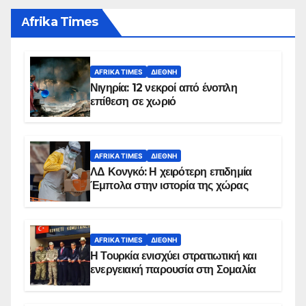
Αfrika Times
AFRIKA TIMES
ΔΙΕΘΝΉ
Νιγηρία: 12 νεκροί από ένοπλη
επίθεση σε χωριό
AFRIKA TIMES
ΔΙΕΘΝΉ
ΛΔ Κονγκό: Η χειρότερη επιδημία
Έμπολα στην ιστορία της χώρας
AFRIKA TIMES
ΔΙΕΘΝΉ
Η Τουρκία ενισχύει στρατιωτική και
ενεργειακή παρουσία στη Σομαλία