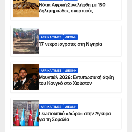
Νότια Αφρική:Συνελήφθη με 150
δηλητηριώδεις σκορπιούς
AFRIKA TIMES
ΔΙΕΘΝΉ
17 νεκροί αγρότες στη Νιγηρία
AFRIKA TIMES
ΔΙΕΘΝΉ
Μουντιάλ 2026: Εντυπωσιακή άφιξη
του Κονγκό στο Χιούστον
AFRIKA TIMES
ΔΙΕΘΝΉ
Γεωπολιτικό «δώρο» στην Άγκυρα
για τη Σομαλία