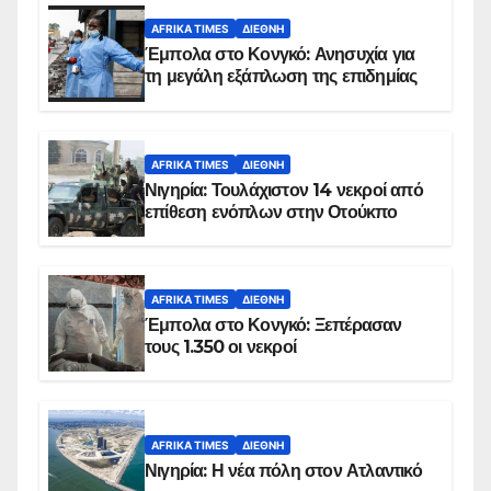
AFRIKA TIMES
ΔΙΕΘΝΉ
Έμπολα στο Κονγκό: Ανησυχία για
τη μεγάλη εξάπλωση της επιδημίας
AFRIKA TIMES
ΔΙΕΘΝΉ
Νιγηρία: Τουλάχιστον 14 νεκροί από
επίθεση ενόπλων στην Οτούκπο
AFRIKA TIMES
ΔΙΕΘΝΉ
Έμπολα στο Κονγκό: Ξεπέρασαν
τους 1.350 οι νεκροί
AFRIKA TIMES
ΔΙΕΘΝΉ
Νιγηρία: Η νέα πόλη στον Ατλαντικό