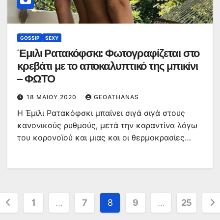
GOSSIP
SEXY
Έμιλι Ρατακόφσκι: Φωτογραφίζεται στο
κρεβάτι με το αποκαλυπτικό της μπικίνι
– ΦΩΤΟ
18 ΜΑΪ́ΟΥ 2020
GEOATHANAS
Η Έμιλι Ρατακόφσκι μπαίνει σιγά σιγά στους
κανονικούς ρυθμούς, μετά την καραντίνα λόγω
του κορονοϊού και μιας και οι θερμοκρασίες…
Σελιδοποίηση
1
…
7
8
9
…
25