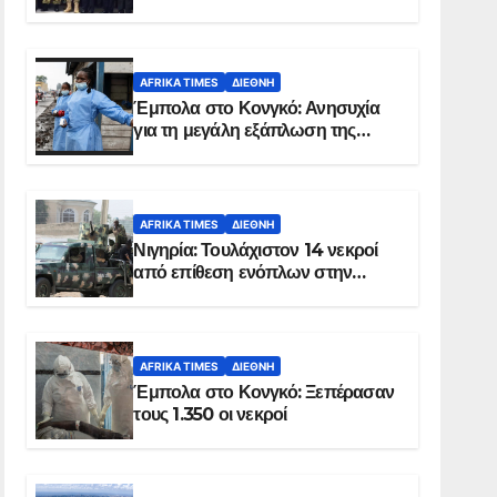
Σομαλία
AFRIKA TIMES
ΔΙΕΘΝΉ
Έμπολα στο Κονγκό: Ανησυχία
για τη μεγάλη εξάπλωση της
επιδημίας
AFRIKA TIMES
ΔΙΕΘΝΉ
Νιγηρία: Τουλάχιστον 14 νεκροί
από επίθεση ενόπλων στην
Οτούκπο
AFRIKA TIMES
ΔΙΕΘΝΉ
Έμπολα στο Κονγκό: Ξεπέρασαν
τους 1.350 οι νεκροί