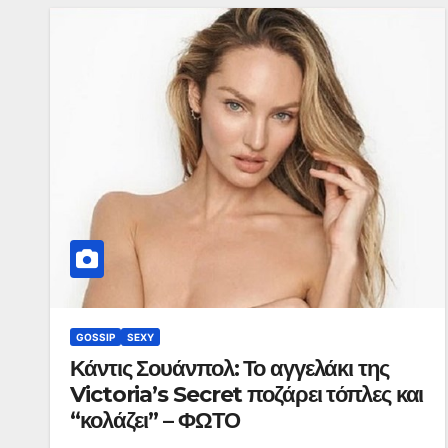
GOSSIP
SEXY
Κάντις Σουάνπολ: Το αγγελάκι της
Victoria’s Secret ποζάρει τόπλες και
“κολάζει” – ΦΩΤΟ