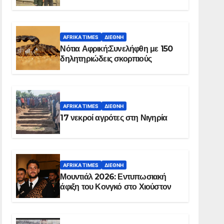
Ελ Ομπέιντ του Σουδάν
AFRIKA TIMES
ΔΙΕΘΝΉ
Νότια Αφρική:Συνελήφθη με 150
δηλητηριώδεις σκορπιούς
AFRIKA TIMES
ΔΙΕΘΝΉ
17 νεκροί αγρότες στη Νιγηρία
AFRIKA TIMES
ΔΙΕΘΝΉ
Μουντιάλ 2026: Εντυπωσιακή
άφιξη του Κονγκό στο Χιούστον