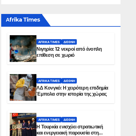
Αfrika Times
AFRIKA TIMES
ΔΙΕΘΝΉ
Νιγηρία: 12 νεκροί από ένοπλη
επίθεση σε χωριό
AFRIKA TIMES
ΔΙΕΘΝΉ
ΛΔ Κονγκό: Η χειρότερη επιδημία
Έμπολα στην ιστορία της χώρας
AFRIKA TIMES
ΔΙΕΘΝΉ
Η Τουρκία ενισχύει στρατιωτική
και ενεργειακή παρουσία στη