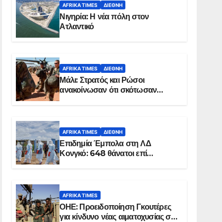
AFRIKA TIMES
ΔΙΕΘΝΉ
Νιγηρία: Η νέα πόλη στον
Ατλαντικό
AFRIKA TIMES
ΔΙΕΘΝΉ
Μάλι: Στρατός και Ρώσοι
ανακοίνωσαν ότι σκότωσαν
σχεδόν 100 τζιχαντιστές
AFRIKA TIMES
ΔΙΕΘΝΉ
Επιδημία Έμπολα στη ΛΔ
Κονγκό: 648 θάνατοι επί
συνόλου 1.830 επιβεβαιωμένων
κρουσμάτων
AFRIKA TIMES
ΟΗΕ: Προειδοποίηση Γκουτέρες
για κίνδυνο νέας αιματοχυσίας στο