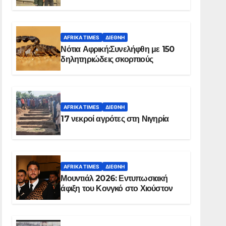
Ελ Ομπέιντ του Σουδάν
AFRIKA TIMES
ΔΙΕΘΝΉ
Νότια Αφρική:Συνελήφθη με 150
δηλητηριώδεις σκορπιούς
AFRIKA TIMES
ΔΙΕΘΝΉ
17 νεκροί αγρότες στη Νιγηρία
AFRIKA TIMES
ΔΙΕΘΝΉ
Μουντιάλ 2026: Εντυπωσιακή
άφιξη του Κονγκό στο Χιούστον