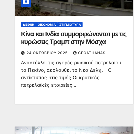
ΔΙΕΘΝΉ
ΟΙΚΟΝΟΜΊΑ
ΣΤΙΓΜΙΌΤΥΠΑ
Κίνα και Ινδία συμμορφώνονται με τις
κυρώσεις Τραμπ στην Μόσχα
24 ΟΚΤΩΒΡΊΟΥ 2025
GEOATHANAS
Αναστέλλει τις αγορές ρωσικού πετρελαίου
το Πεκίνο, ακολουθεί το Νέο Δελχί – Ο
αντίκτυπος στις τιμές Οι κρατικές
πετρελαϊκές εταιρείες…