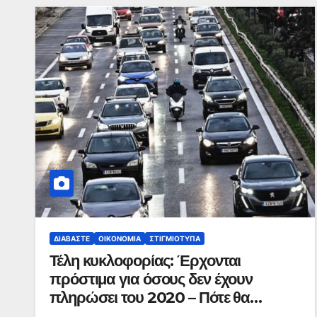
ΔΙΑΒΆΣΤΕ
ΟΙΚΟΝΟΜΊΑ
ΣΤΙΓΜΙΌΤΥΠΑ
Τέλη κυκλοφορίας: Έρχονται
πρόστιμα για όσους δεν έχουν
πληρώσει του 2020 – Πότε θα
αναρτηθούν τα ειδοποιητήρια για το