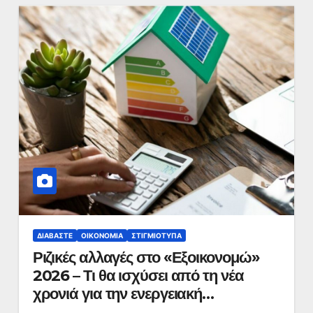
ΔΙΑΒΆΣΤΕ
ΟΙΚΟΝΟΜΊΑ
ΣΤΙΓΜΙΌΤΥΠΑ
Ριζικές αλλαγές στο «Εξοικονομώ»
2026 – Τι θα ισχύσει από τη νέα
χρονιά για την ενεργειακή
αναβάθμιση κατοικιών