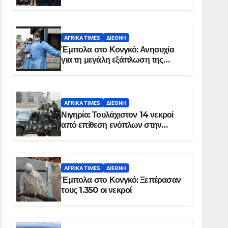
Σομαλία
AFRIKA TIMES
ΔΙΕΘΝΉ
Έμπολα στο Κονγκό: Ανησυχία
για τη μεγάλη εξάπλωση της
επιδημίας
AFRIKA TIMES
ΔΙΕΘΝΉ
Νιγηρία: Τουλάχιστον 14 νεκροί
από επίθεση ενόπλων στην
Οτούκπο
AFRIKA TIMES
ΔΙΕΘΝΉ
Έμπολα στο Κονγκό: Ξεπέρασαν
τους 1.350 οι νεκροί