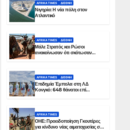
AFRIKA TIMES
ΔΙΕΘΝΉ
Νιγηρία: Η νέα πόλη στον
Ατλαντικό
AFRIKA TIMES
ΔΙΕΘΝΉ
Μάλι: Στρατός και Ρώσοι
ανακοίνωσαν ότι σκότωσαν
σχεδόν 100 τζιχαντιστές
AFRIKA TIMES
ΔΙΕΘΝΉ
Επιδημία Έμπολα στη ΛΔ
Κονγκό: 648 θάνατοι επί
συνόλου 1.830 επιβεβαιωμένων
κρουσμάτων
AFRIKA TIMES
ΟΗΕ: Προειδοποίηση Γκουτέρες
για κίνδυνο νέας αιματοχυσίας στο