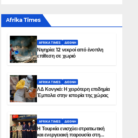
Αfrika Times
AFRIKA TIMES
ΔΙΕΘΝΉ
Νιγηρία: 12 νεκροί από ένοπλη
επίθεση σε χωριό
AFRIKA TIMES
ΔΙΕΘΝΉ
ΛΔ Κονγκό: Η χειρότερη επιδημία
Έμπολα στην ιστορία της χώρας
AFRIKA TIMES
ΔΙΕΘΝΉ
Η Τουρκία ενισχύει στρατιωτική
και ενεργειακή παρουσία στη