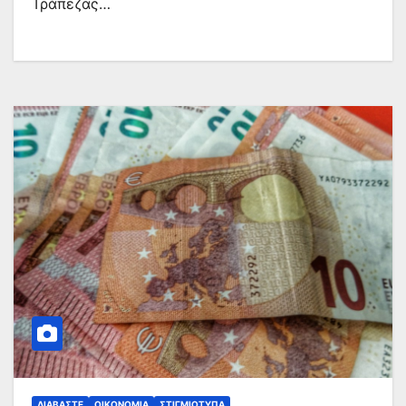
Τράπεζας…
ΔΙΑΒΆΣΤΕ
ΟΙΚΟΝΟΜΊΑ
ΣΤΙΓΜΙΌΤΥΠΑ