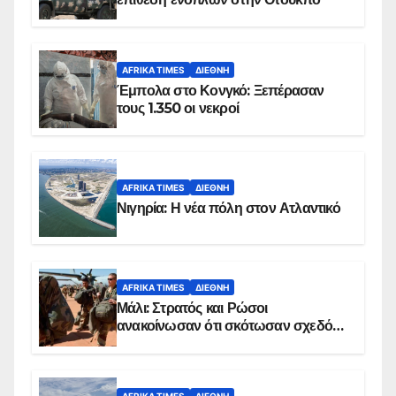
AFRIKA TIMES
ΔΙΕΘΝΉ
Έμπολα στο Κονγκό: Ξεπέρασαν
τους 1.350 οι νεκροί
AFRIKA TIMES
ΔΙΕΘΝΉ
Νιγηρία: Η νέα πόλη στον Ατλαντικό
AFRIKA TIMES
ΔΙΕΘΝΉ
Μάλι: Στρατός και Ρώσοι
ανακοίνωσαν ότι σκότωσαν σχεδόν
100 τζιχαντιστές