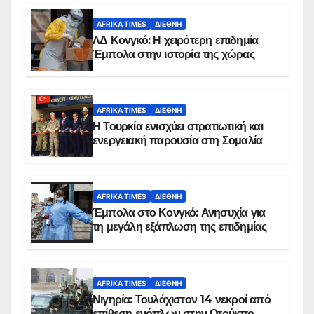
AFRIKA TIMES
ΔΙΕΘΝΉ
ΛΔ Κονγκό: Η χειρότερη επιδημία
Έμπολα στην ιστορία της χώρας
AFRIKA TIMES
ΔΙΕΘΝΉ
Η Τουρκία ενισχύει στρατιωτική και
ενεργειακή παρουσία στη Σομαλία
AFRIKA TIMES
ΔΙΕΘΝΉ
Έμπολα στο Κονγκό: Ανησυχία για
τη μεγάλη εξάπλωση της επιδημίας
AFRIKA TIMES
ΔΙΕΘΝΉ
Νιγηρία: Τουλάχιστον 14 νεκροί από
επίθεση ενόπλων στην Οτούκπο