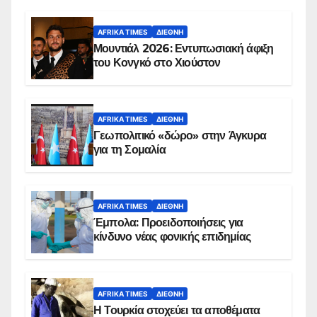
AFRIKA TIMES
ΔΙΕΘΝΉ
Μουντιάλ 2026: Εντυπωσιακή άφιξη
του Κονγκό στο Χιούστον
AFRIKA TIMES
ΔΙΕΘΝΉ
Γεωπολιτικό «δώρο» στην Άγκυρα
για τη Σομαλία
AFRIKA TIMES
ΔΙΕΘΝΉ
Έμπολα: Προειδοποιήσεις για
κίνδυνο νέας φονικής επιδημίας
AFRIKA TIMES
ΔΙΕΘΝΉ
Η Τουρκία στοχεύει τα αποθέματα