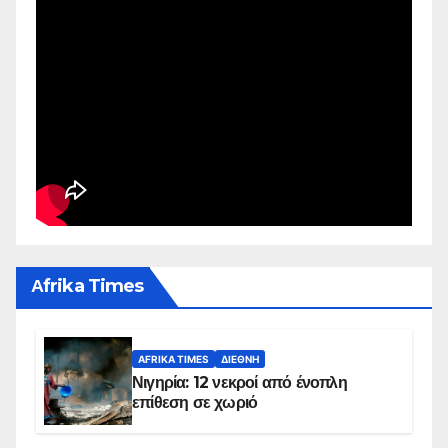
Αfrika Times
AFRIKA TIMES
ΔΙΕΘΝΉ
Νιγηρία: 12 νεκροί από ένοπλη
επίθεση σε χωριό