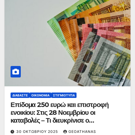
ΔΙΑΒΆΣΤΕ
ΟΙΚΟΝΟΜΊΑ
ΣΤΙΓΜΙΌΤΥΠΑ
Επίδομα 250 ευρώ και επιστροφή
ενοικίου: Στις 28 Νοεμβρίου οι
καταβολές – Τι διευκρίνισε ο
Εκπρόσωπος Τύπου του ΥΠΟΙΚ
30 ΟΚΤΩΒΡΊΟΥ 2025
GEOATHANAS