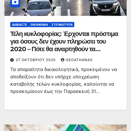
ΔΙΑΒΆΣΤΕ
ΟΙΚΟΝΟΜΊΑ
ΣΤΙΓΜΙΌΤΥΠΑ
Τέλη κυκλοφορίας: Έρχονται πρόστιμα
για όσους δεν έχουν πληρώσει του
2020 – Πότε θα αναρτηθούν τα
ειδοποιητήρια για το 2026
27 ΟΚΤΩΒΡΊΟΥ 2025
GEOATHANAS
Τα απαραίτητα δικαιολογητικά, προκειμένου να
αποδείξουν ότι δεν υπήρχε υποχρέωση
καταβολής τελών κυκλοφορίας, καλούνται να
προσκομίσουν έως την Παρασκευή 31…