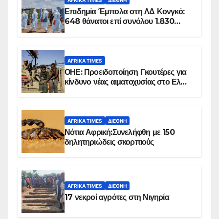
AFRIKA TIMES
ΔΙΕΘΝΉ
Επιδημία Έμπολα στη ΛΔ Κονγκό:
648 θάνατοι επί συνόλου 1.830
επιβεβαιωμένων κρουσμάτων
AFRIKA TIMES
ΟΗΕ: Προειδοποίηση Γκουτέρες για
κίνδυνο νέας αιματοχυσίας στο Ελ
Ομπέιντ του Σουδάν
AFRIKA TIMES
ΔΙΕΘΝΉ
Νότια Αφρική:Συνελήφθη με 150
δηλητηριώδεις σκορπιούς
AFRIKA TIMES
ΔΙΕΘΝΉ
17 νεκροί αγρότες στη Νιγηρία