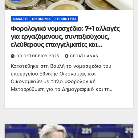
ΔΙΑΒΆΣΤΕ
ΟΙΚΟΝΟΜΊΑ
ΣΤΙΓΜΙΌΤΥΠΑ
Φορολογικό νομοσχέδιο: 7+1 αλλαγές
για εργαζόμενους, συνταξιούχους,
ελεύθερους επαγγελματίες και
ιδιοκτήτες ακινήτων
30 ΟΚΤΩΒΡΊΟΥ 2025
GEOATHANAS
Κατατέθηκε στη Βουλή το νομοσχέδιο του
υπουργείου Εθνικής Οικονομίας και
Οικονομικών με τίτλο «Φορολογική
Μεταρρύθμιση για το Δημογραφικό και τη…