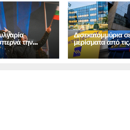
υλγαρία
Δισεκατομμύρια σ
περνά την
μερίσματα από τις
δα στην
τράπεζες
νομία