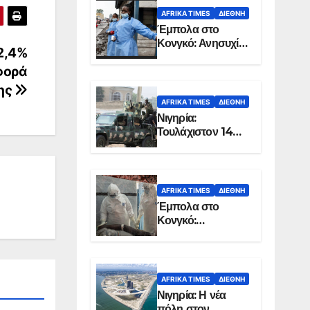
AFRIKA TIMES
ΔΙΕΘΝΉ
Έμπολα στο
Κονγκό: Ανησυχία
2,4%
για τη μεγάλη
φορά
εξάπλωση της
επιδημίας
ης
AFRIKA TIMES
ΔΙΕΘΝΉ
Νιγηρία:
Τουλάχιστον 14
νεκροί από
επίθεση ενόπλων
στην Οτούκπο
AFRIKA TIMES
ΔΙΕΘΝΉ
Έμπολα στο
Κονγκό:
Ξεπέρασαν τους
1.350 οι νεκροί
AFRIKA TIMES
ΔΙΕΘΝΉ
Νιγηρία: Η νέα
πόλη στον