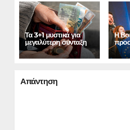
Τα 3+1 μυστικά για
Η Βο
μεγαλύτερη σύνταξη
προσ
Ελλά
οικο
Απάντηση