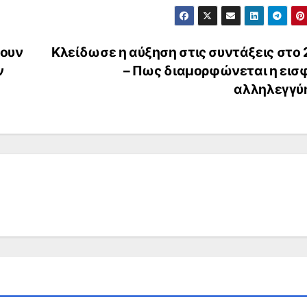
χουν
Κλείδωσε η αύξηση στις συντάξεις στο 
ν
– Πως διαμορφώνεται η εισ
αλληλεγγύ