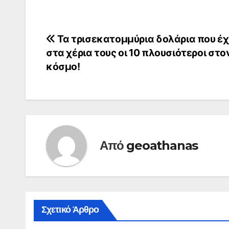
Πλοήγηση
Τα τρισεκατομμύρια δολάρια που έ
στα χέρια τους οι 10 πλουσιότεροι στο
άρθρων
κόσμο!
Από
geoathanas
Σχετικό Άρθρο