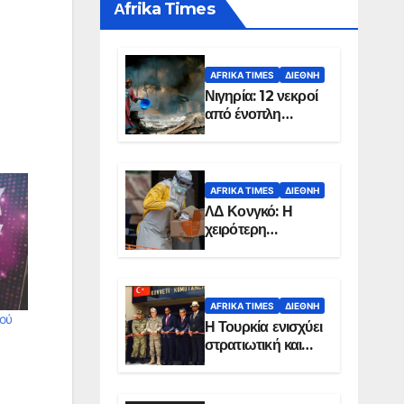
Αfrika Times
AFRIKA TIMES
ΔΙΕΘΝΉ
Νιγηρία: 12 νεκροί
από ένοπλη
επίθεση σε χωριό
AFRIKA TIMES
ΔΙΕΘΝΉ
ΛΔ Κονγκό: Η
χειρότερη
επιδημία Έμπολα
στην ιστορία της
χώρας
AFRIKA TIMES
ΔΙΕΘΝΉ
μού
Η Τουρκία ενισχύει
στρατιωτική και
ενεργειακή
παρουσία στη
Σομαλία