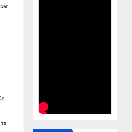
mber
ξη
 το