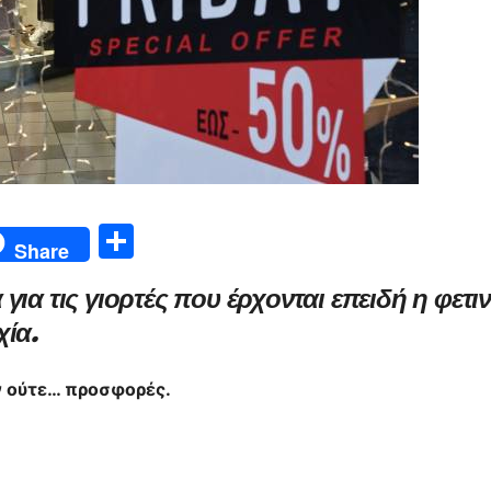
Μ
Share
οι
ια τις γιορτές που έρχονται επειδή η φετι
ρ
χία.
α
σ
ν ούτε… προσφορές.
τε
ίτ
ε