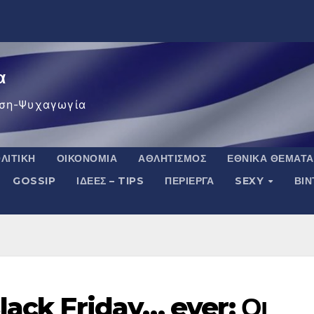
α
ση-Ψυχαγωγία
ΛΙΤΙΚΉ
ΟΙΚΟΝΟΜΊΑ
ΑΘΛΗΤΙΣΜΌΣ
ΕΘΝΙΚΆ ΘΈΜΑΤΑ
GOSSIP
ΙΔΈΕΣ – TIPS
ΠΕΡΊΕΡΓΑ
SEXY
ΒΙ
lack Friday… ever: Οι