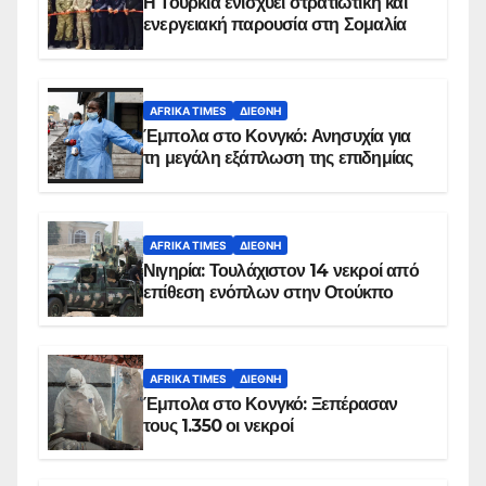
Η Τουρκία ενισχύει στρατιωτική και
ενεργειακή παρουσία στη Σομαλία
AFRIKA TIMES
ΔΙΕΘΝΉ
Έμπολα στο Κονγκό: Ανησυχία για
τη μεγάλη εξάπλωση της επιδημίας
AFRIKA TIMES
ΔΙΕΘΝΉ
Νιγηρία: Τουλάχιστον 14 νεκροί από
επίθεση ενόπλων στην Οτούκπο
AFRIKA TIMES
ΔΙΕΘΝΉ
Έμπολα στο Κονγκό: Ξεπέρασαν
τους 1.350 οι νεκροί