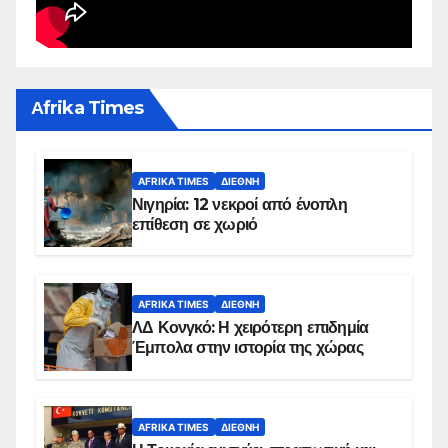
Αfrika Times
AFRIKA TIMES
ΔΙΕΘΝΉ
Νιγηρία: 12 νεκροί από ένοπλη
επίθεση σε χωριό
AFRIKA TIMES
ΔΙΕΘΝΉ
ΛΔ Κονγκό: Η χειρότερη επιδημία
Έμπολα στην ιστορία της χώρας
AFRIKA TIMES
ΔΙΕΘΝΉ