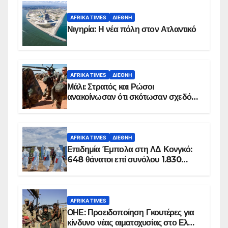
AFRIKA TIMES
ΔΙΕΘΝΉ
Νιγηρία: Η νέα πόλη στον Ατλαντικό
AFRIKA TIMES
ΔΙΕΘΝΉ
Μάλι: Στρατός και Ρώσοι
ανακοίνωσαν ότι σκότωσαν σχεδόν
100 τζιχαντιστές
AFRIKA TIMES
ΔΙΕΘΝΉ
Επιδημία Έμπολα στη ΛΔ Κονγκό:
648 θάνατοι επί συνόλου 1.830
επιβεβαιωμένων κρουσμάτων
AFRIKA TIMES
ΟΗΕ: Προειδοποίηση Γκουτέρες για
κίνδυνο νέας αιματοχυσίας στο Ελ