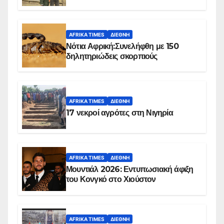
Ομπέιντ του Σουδάν
AFRIKA TIMES
ΔΙΕΘΝΉ
Νότια Αφρική:Συνελήφθη με 150
δηλητηριώδεις σκορπιούς
AFRIKA TIMES
ΔΙΕΘΝΉ
17 νεκροί αγρότες στη Νιγηρία
AFRIKA TIMES
ΔΙΕΘΝΉ
Μουντιάλ 2026: Εντυπωσιακή άφιξη
του Κονγκό στο Χιούστον
AFRIKA TIMES
ΔΙΕΘΝΉ