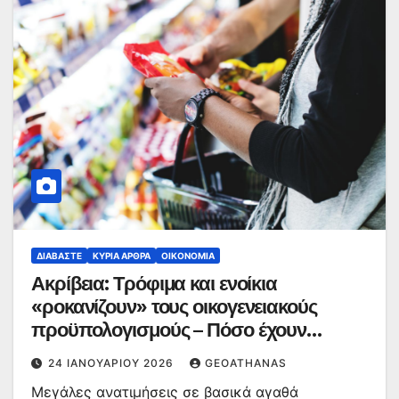
ΔΙΑΒΆΣΤΕ
ΚΥΡΙΑ ΑΡΘΡΑ
ΟΙΚΟΝΟΜΊΑ
Ακρίβεια: Τρόφιμα και ενοίκια
«ροκανίζουν» τους οικογενειακούς
προϋπολογισμούς – Πόσο έχουν
αυξηθεί την τελευταία πενταετία
24 ΙΑΝΟΥΑΡΊΟΥ 2026
GEOATHANAS
Μεγάλες ανατιμήσεις σε βασικά αγαθά