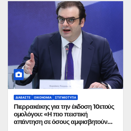
ΔΙΑΒΆΣΤΕ
ΟΙΚΟΝΟΜΊΑ
ΣΤΙΓΜΙΌΤΥΠΑ
Πιερρακάκης για την έκδοση 10ετούς
ομολόγου: «Η πιο πειστική
απάντηση σε όσους αμφισβητούν
την αξία της επενδυτικής βαθμίδας»