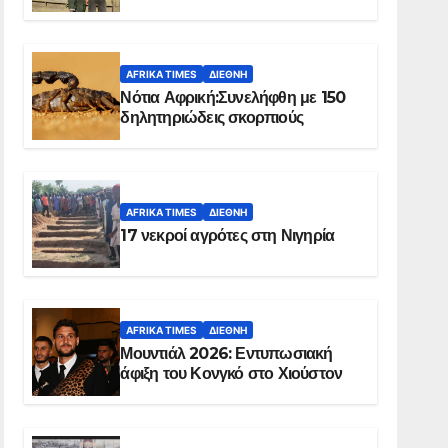
Ελ Ομπέιντ του Σουδάν
AFRIKA TIMES
ΔΙΕΘΝΉ
Νότια Αφρική:Συνελήφθη με 150
δηλητηριώδεις σκορπιούς
AFRIKA TIMES
ΔΙΕΘΝΉ
17 νεκροί αγρότες στη Νιγηρία
AFRIKA TIMES
ΔΙΕΘΝΉ
Μουντιάλ 2026: Εντυπωσιακή
άφιξη του Κονγκό στο Χιούστον