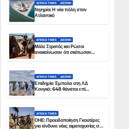
AFRIKA TIMES
ΔΙΕΘΝΉ
Νιγηρία: Η νέα πόλη στον
Ατλαντικό
AFRIKA TIMES
ΔΙΕΘΝΉ
Μάλι: Στρατός και Ρώσοι
ανακοίνωσαν ότι σκότωσαν
σχεδόν 100 τζιχαντιστές
AFRIKA TIMES
ΔΙΕΘΝΉ
Επιδημία Έμπολα στη ΛΔ
Κονγκό: 648 θάνατοι επί
συνόλου 1.830 επιβεβαιωμένων
κρουσμάτων
AFRIKA TIMES
ΟΗΕ: Προειδοποίηση Γκουτέρες
για κίνδυνο νέας αιματοχυσίας στο