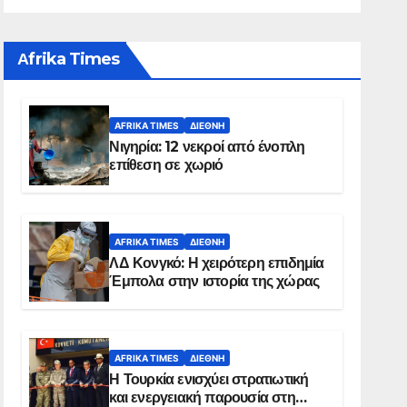
Αfrika Times
AFRIKA TIMES
ΔΙΕΘΝΉ
Νιγηρία: 12 νεκροί από ένοπλη
επίθεση σε χωριό
AFRIKA TIMES
ΔΙΕΘΝΉ
ΛΔ Κονγκό: Η χειρότερη επιδημία
Έμπολα στην ιστορία της χώρας
AFRIKA TIMES
ΔΙΕΘΝΉ
Η Τουρκία ενισχύει στρατιωτική
και ενεργειακή παρουσία στη