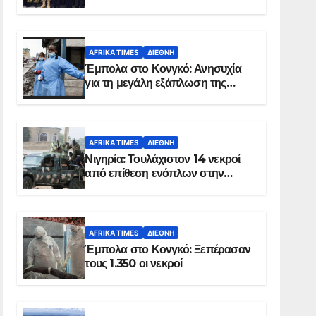
Σομαλία
AFRIKA TIMES
ΔΙΕΘΝΉ
Έμπολα στο Κονγκό: Ανησυχία
για τη μεγάλη εξάπλωση της
επιδημίας
AFRIKA TIMES
ΔΙΕΘΝΉ
Νιγηρία: Τουλάχιστον 14 νεκροί
από επίθεση ενόπλων στην
Οτούκπο
AFRIKA TIMES
ΔΙΕΘΝΉ
Έμπολα στο Κονγκό: Ξεπέρασαν
τους 1.350 οι νεκροί