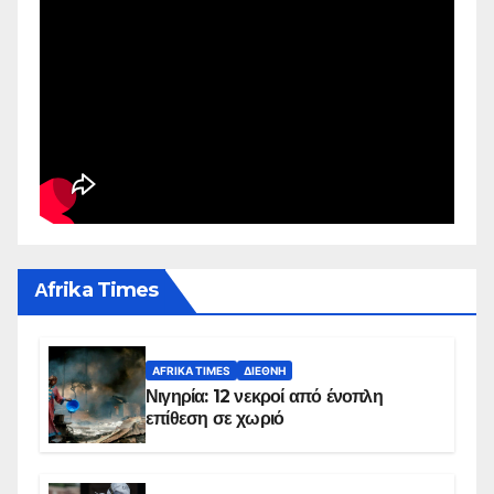
Αfrika Times
AFRIKA TIMES
ΔΙΕΘΝΉ
Νιγηρία: 12 νεκροί από ένοπλη
επίθεση σε χωριό