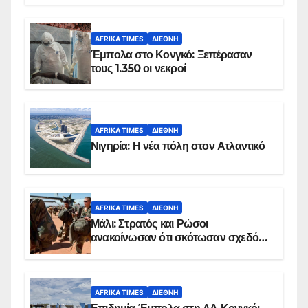
AFRIKA TIMES
ΔΙΕΘΝΉ
Έμπολα στο Κονγκό: Ξεπέρασαν
τους 1.350 οι νεκροί
AFRIKA TIMES
ΔΙΕΘΝΉ
Νιγηρία: Η νέα πόλη στον Ατλαντικό
AFRIKA TIMES
ΔΙΕΘΝΉ
Μάλι: Στρατός και Ρώσοι
ανακοίνωσαν ότι σκότωσαν σχεδόν
100 τζιχαντιστές
AFRIKA TIMES
ΔΙΕΘΝΉ