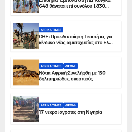
Επιδημία Έμπολα στη ΛΔ Κονγκό:
648 θάνατοι επί συνόλου 1.830
επιβεβαιωμένων κρουσμάτων
AFRIKA TIMES
ΟΗΕ: Προειδοποίηση Γκουτέρες για
κίνδυνο νέας αιματοχυσίας στο Ελ
Ομπέιντ του Σουδάν
AFRIKA TIMES
ΔΙΕΘΝΉ
Νότια Αφρική:Συνελήφθη με 150
δηλητηριώδεις σκορπιούς
AFRIKA TIMES
ΔΙΕΘΝΉ
17 νεκροί αγρότες στη Νιγηρία