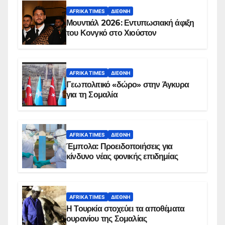
AFRIKA TIMES
ΔΙΕΘΝΉ
Μουντιάλ 2026: Εντυπωσιακή άφιξη
του Κονγκό στο Χιούστον
AFRIKA TIMES
ΔΙΕΘΝΉ
Γεωπολιτικό «δώρο» στην Άγκυρα
για τη Σομαλία
AFRIKA TIMES
ΔΙΕΘΝΉ
Έμπολα: Προειδοποιήσεις για
κίνδυνο νέας φονικής επιδημίας
AFRIKA TIMES
ΔΙΕΘΝΉ
Η Τουρκία στοχεύει τα αποθέματα
ουρανίου της Σομαλίας