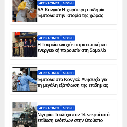
AFRIKA TIMES
ΔΙΕΘΝΉ
ΛΔ Κονγκό: Η χειρότερη επιδημία
Έμπολα στην ιστορία της χώρας
AFRIKA TIMES
ΔΙΕΘΝΉ
Η Τουρκία ενισχύει στρατιωτική και
ενεργειακή παρουσία στη Σομαλία
AFRIKA TIMES
ΔΙΕΘΝΉ
Έμπολα στο Κονγκό: Ανησυχία για
τη μεγάλη εξάπλωση της επιδημίας
AFRIKA TIMES
ΔΙΕΘΝΉ
Νιγηρία: Τουλάχιστον 14 νεκροί από
επίθεση ενόπλων στην Οτούκπο