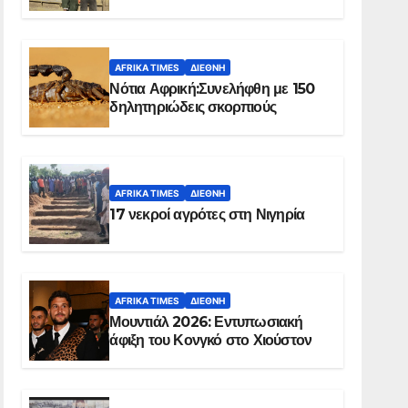
Ελ Ομπέιντ του Σουδάν
AFRIKA TIMES
ΔΙΕΘΝΉ
Νότια Αφρική:Συνελήφθη με 150
δηλητηριώδεις σκορπιούς
AFRIKA TIMES
ΔΙΕΘΝΉ
17 νεκροί αγρότες στη Νιγηρία
AFRIKA TIMES
ΔΙΕΘΝΉ
Μουντιάλ 2026: Εντυπωσιακή
άφιξη του Κονγκό στο Χιούστον