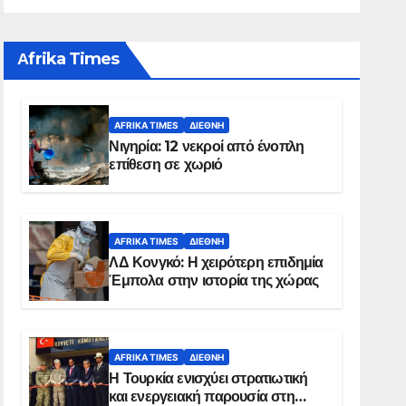
Αfrika Times
AFRIKA TIMES
ΔΙΕΘΝΉ
Νιγηρία: 12 νεκροί από ένοπλη
επίθεση σε χωριό
AFRIKA TIMES
ΔΙΕΘΝΉ
ΛΔ Κονγκό: Η χειρότερη επιδημία
Έμπολα στην ιστορία της χώρας
AFRIKA TIMES
ΔΙΕΘΝΉ
Η Τουρκία ενισχύει στρατιωτική
και ενεργειακή παρουσία στη