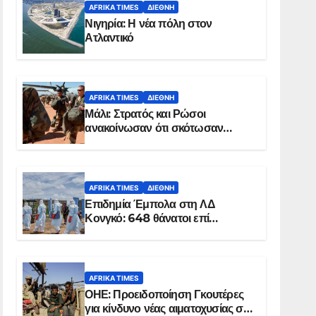
AFRIKA TIMES
ΔΙΕΘΝΉ
Νιγηρία: Η νέα πόλη στον
Ατλαντικό
AFRIKA TIMES
ΔΙΕΘΝΉ
Μάλι: Στρατός και Ρώσοι
ανακοίνωσαν ότι σκότωσαν
σχεδόν 100 τζιχαντιστές
AFRIKA TIMES
ΔΙΕΘΝΉ
Επιδημία Έμπολα στη ΛΔ
Κονγκό: 648 θάνατοι επί
συνόλου 1.830 επιβεβαιωμένων
κρουσμάτων
AFRIKA TIMES
ΟΗΕ: Προειδοποίηση Γκουτέρες
για κίνδυνο νέας αιματοχυσίας στο