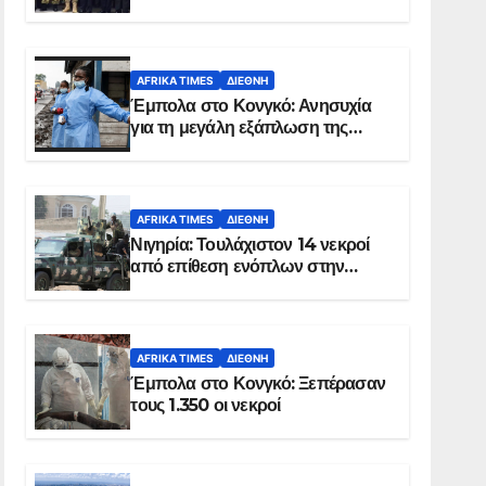
Σομαλία
AFRIKA TIMES
ΔΙΕΘΝΉ
Έμπολα στο Κονγκό: Ανησυχία
για τη μεγάλη εξάπλωση της
επιδημίας
AFRIKA TIMES
ΔΙΕΘΝΉ
Νιγηρία: Τουλάχιστον 14 νεκροί
από επίθεση ενόπλων στην
Οτούκπο
AFRIKA TIMES
ΔΙΕΘΝΉ
Έμπολα στο Κονγκό: Ξεπέρασαν
τους 1.350 οι νεκροί