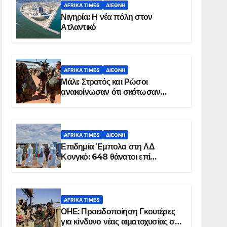
AFRIKA TIMES
ΔΙΕΘΝΉ
Νιγηρία: Η νέα πόλη στον
Ατλαντικό
AFRIKA TIMES
ΔΙΕΘΝΉ
Μάλι: Στρατός και Ρώσοι
ανακοίνωσαν ότι σκότωσαν
σχεδόν 100 τζιχαντιστές
AFRIKA TIMES
ΔΙΕΘΝΉ
Επιδημία Έμπολα στη ΛΔ
Κονγκό: 648 θάνατοι επί
συνόλου 1.830 επιβεβαιωμένων
κρουσμάτων
AFRIKA TIMES
ΟΗΕ: Προειδοποίηση Γκουτέρες
για κίνδυνο νέας αιματοχυσίας στο