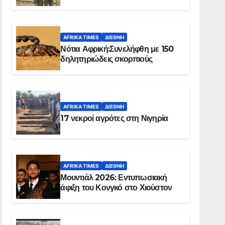
Ελ Ομπέιντ του Σουδάν
AFRIKA TIMES
ΔΙΕΘΝΉ
Νότια Αφρική:Συνελήφθη με 150
δηλητηριώδεις σκορπιούς
AFRIKA TIMES
ΔΙΕΘΝΉ
17 νεκροί αγρότες στη Νιγηρία
AFRIKA TIMES
ΔΙΕΘΝΉ
Μουντιάλ 2026: Εντυπωσιακή
άφιξη του Κονγκό στο Χιούστον