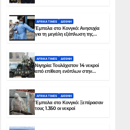
Σομαλία
AFRIKA TIMES
ΔΙΕΘΝΉ
Έμπολα στο Κονγκό: Ανησυχία
για τη μεγάλη εξάπλωση της
επιδημίας
AFRIKA TIMES
ΔΙΕΘΝΉ
Νιγηρία: Τουλάχιστον 14 νεκροί
από επίθεση ενόπλων στην
Οτούκπο
AFRIKA TIMES
ΔΙΕΘΝΉ
Έμπολα στο Κονγκό: Ξεπέρασαν
τους 1.350 οι νεκροί