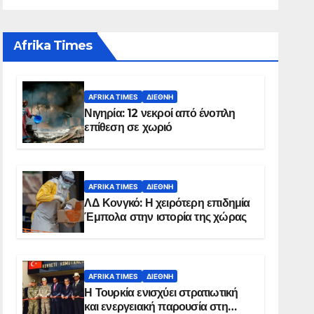
Αfrika Times
AFRIKA TIMES
ΔΙΕΘΝΉ
Νιγηρία: 12 νεκροί από ένοπλη
επίθεση σε χωριό
AFRIKA TIMES
ΔΙΕΘΝΉ
ΛΔ Κονγκό: Η χειρότερη επιδημία
Έμπολα στην ιστορία της χώρας
AFRIKA TIMES
ΔΙΕΘΝΉ
Η Τουρκία ενισχύει στρατιωτική
και ενεργειακή παρουσία στη