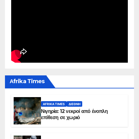
Αfrika Times
AFRIKA TIMES
ΔΙΕΘΝΉ
Νιγηρία: 12 νεκροί από ένοπλη
επίθεση σε χωριό