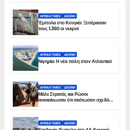
AFRIKA TIMES
ΔΙΕΘΝΉ
Έμπολα στο Κονγκό: Ξεπέρασαν
τους 1.350 οι νεκροί
AFRIKA TIMES
ΔΙΕΘΝΉ
Νιγηρία: Η νέα πόλη στον Ατλαντικό
AFRIKA TIMES
ΔΙΕΘΝΉ
Μάλι: Στρατός και Ρώσοι
ανακοίνωσαν ότι σκότωσαν σχεδόν
100 τζιχαντιστές
AFRIKA TIMES
ΔΙΕΘΝΉ
Επιδημία Έμπολα στη ΛΔ Κονγκό: