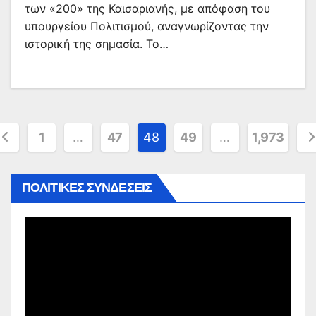
των «200» της Καισαριανής, με απόφαση του
υπουργείου Πολιτισμού, αναγνωρίζοντας την
ιστορική της σημασία. Το…
ελιδοποίηση
1
…
47
48
49
…
1,973
ρθρων
ΠΟΛΙΤΙΚΕΣ ΣΥΝΔΕΣΕΙΣ