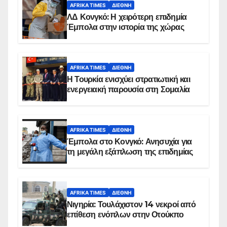
AFRIKA TIMES
ΔΙΕΘΝΉ
ΛΔ Κονγκό: Η χειρότερη επιδημία
Έμπολα στην ιστορία της χώρας
AFRIKA TIMES
ΔΙΕΘΝΉ
Η Τουρκία ενισχύει στρατιωτική και
ενεργειακή παρουσία στη Σομαλία
AFRIKA TIMES
ΔΙΕΘΝΉ
Έμπολα στο Κονγκό: Ανησυχία για
τη μεγάλη εξάπλωση της επιδημίας
AFRIKA TIMES
ΔΙΕΘΝΉ
Νιγηρία: Τουλάχιστον 14 νεκροί από
επίθεση ενόπλων στην Οτούκπο