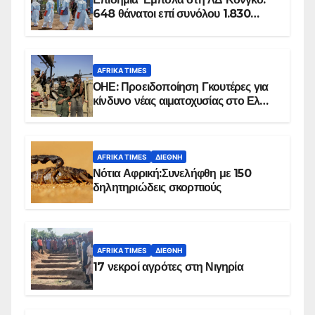
648 θάνατοι επί συνόλου 1.830
επιβεβαιωμένων κρουσμάτων
AFRIKA TIMES
ΟΗΕ: Προειδοποίηση Γκουτέρες για
κίνδυνο νέας αιματοχυσίας στο Ελ
Ομπέιντ του Σουδάν
AFRIKA TIMES
ΔΙΕΘΝΉ
Νότια Αφρική:Συνελήφθη με 150
δηλητηριώδεις σκορπιούς
AFRIKA TIMES
ΔΙΕΘΝΉ
17 νεκροί αγρότες στη Νιγηρία