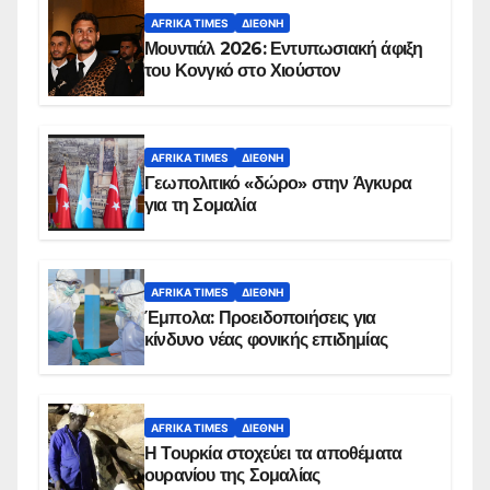
AFRIKA TIMES
ΔΙΕΘΝΉ
Μουντιάλ 2026: Εντυπωσιακή άφιξη
του Κονγκό στο Χιούστον
AFRIKA TIMES
ΔΙΕΘΝΉ
Γεωπολιτικό «δώρο» στην Άγκυρα
για τη Σομαλία
AFRIKA TIMES
ΔΙΕΘΝΉ
Έμπολα: Προειδοποιήσεις για
κίνδυνο νέας φονικής επιδημίας
AFRIKA TIMES
ΔΙΕΘΝΉ
Η Τουρκία στοχεύει τα αποθέματα
ουρανίου της Σομαλίας