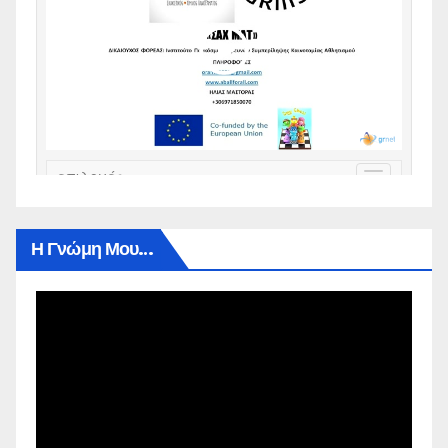
Η Γνώμη Μου…