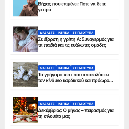
Βήχας που επιμένει: Πότε να δείτε
γιατρό
ΔΙΑΒΆΣΤΕ
ΙΑΤΡΙΚΆ
ΣΤΙΓΜΙΌΤΥΠΑ
Σε έξαρση η γρίπη Α: Συναγερμός για
τα παιδιά και τις ευάλωτες ομάδες
ΔΙΑΒΆΣΤΕ
ΙΑΤΡΙΚΆ
ΣΤΙΓΜΙΌΤΥΠΑ
Το γρήγορο τεστ που αποκαλύπτει
τον κίνδυνο καρδιακού και πρόωρου
θανάτου
ΔΙΑΒΆΣΤΕ
ΙΑΤΡΙΚΆ
ΣΤΙΓΜΙΌΤΥΠΑ
Δεκέμβριος: Ο μήνας – πειρασμός για
τη σιλουέτα μας