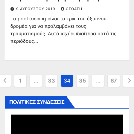
9 ΑΥΓΟΎΣΤΟΥ 2019
GEOATH
Το pool running είναι το τρικ του έξυπνου
δρομέα για να προλαμβάνει τους
τραυματισμούς. Αυτό ισχύει ιδιαίτερα κατά τις
περιόδους…
Σελιδοποίηση
1
…
33
34
35
…
67
άρθρων
ΠΟΛΙΤΙΚΕΣ ΣΥΝΔΕΣΕΙΣ