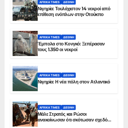
AFRIKA TIMES
ΔΙΕΘΝΉ
Νιγηρία: Τουλάχιστον 14 νεκροί από
επίθεση ενόπλων στην Οτούκπο
AFRIKA TIMES
ΔΙΕΘΝΉ
Έμπολα στο Κονγκό: Ξεπέρασαν
τους 1.350 οι νεκροί
AFRIKA TIMES
ΔΙΕΘΝΉ
Νιγηρία: Η νέα πόλη στον Ατλαντικό
AFRIKA TIMES
ΔΙΕΘΝΉ
Μάλι: Στρατός και Ρώσοι
ανακοίνωσαν ότι σκότωσαν σχεδόν
100 τζιχαντιστές