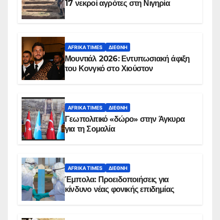
17 νεκροί αγρότες στη Νιγηρία
AFRIKA TIMES
ΔΙΕΘΝΉ
Μουντιάλ 2026: Εντυπωσιακή άφιξη
του Κονγκό στο Χιούστον
AFRIKA TIMES
ΔΙΕΘΝΉ
Γεωπολιτικό «δώρο» στην Άγκυρα
για τη Σομαλία
AFRIKA TIMES
ΔΙΕΘΝΉ
Έμπολα: Προειδοποιήσεις για
κίνδυνο νέας φονικής επιδημίας