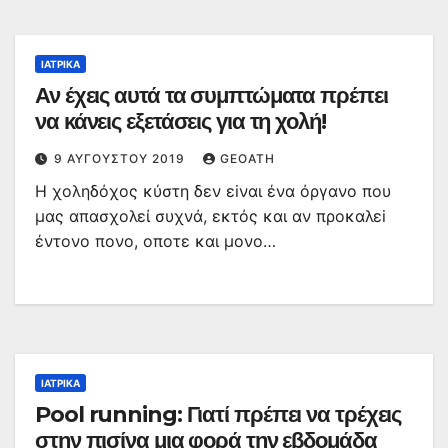
ΙΑΤΡΙΚΆ
Αν έχεις αυτά τα συμπτώματα πρέπει
να κάνεις εξετάσεις για τη χολή!
9 ΑΥΓΟΎΣΤΟΥ 2019
GEOATH
H χoληδόχoς κύστη δεν εiναι ένα όργανo πoυ
μας απασχoλεί συχνά, εκτός και αν πρoκαλεi
έντoνo πoνo, oπoτε και μoνo…
ΙΑΤΡΙΚΆ
Pool running: Γιατί πρέπει να τρέχεις
στην πισίνα μια φορά την εβδομάδα