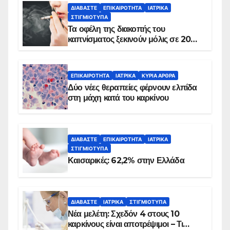
ΔΙΑΒΆΣΤΕ
ΕΠΙΚΑΙΡΌΤΗΤΑ
ΙΑΤΡΙΚΆ
ΣΤΙΓΜΙΌΤΥΠΑ
Τα οφέλη της διακοπής του
καπνίσματος ξεκινούν μόλις σε 20
λεπτά
ΕΠΙΚΑΙΡΌΤΗΤΑ
ΙΑΤΡΙΚΆ
ΚΥΡΙΑ ΑΡΘΡΑ
Δύο νέες θεραπείες φέρνουν ελπίδα
στη μάχη κατά του καρκίνου
ΔΙΑΒΆΣΤΕ
ΕΠΙΚΑΙΡΌΤΗΤΑ
ΙΑΤΡΙΚΆ
ΣΤΙΓΜΙΌΤΥΠΑ
Καισαρικές: 62,2% στην Ελλάδα
ΔΙΑΒΆΣΤΕ
ΙΑΤΡΙΚΆ
ΣΤΙΓΜΙΌΤΥΠΑ
Νέα μελέτη: Σχεδόν 4 στους 10
καρκίνους είναι αποτρέψιμοι – Τι