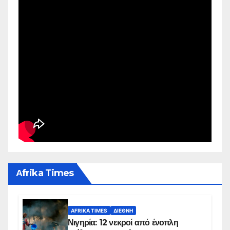
Αfrika Times
AFRIKA TIMES
ΔΙΕΘΝΉ
Νιγηρία: 12 νεκροί από ένοπλη