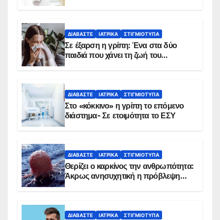
δείχνουν τα στοιχεία
ΔΙΑΒΆΣΤΕ
ΙΑΤΡΙΚΆ
ΣΤΙΓΜΙΌΤΥΠΑ
Σε έξαρση η γρίπη: Ένα στα δύο
παιδιά που χάνει τη ζωή του
αντιμετωπίζει υποκείμενο νόσημα –
Εμβολιασμό συνιστούν οι ειδικοί
ΔΙΑΒΆΣΤΕ
ΙΑΤΡΙΚΆ
ΣΤΙΓΜΙΌΤΥΠΑ
Στο «κόκκινο» η γρίπη το επόμενο
διάστημα- Σε ετοιμότητα το ΕΣΥ
ΔΙΑΒΆΣΤΕ
ΙΑΤΡΙΚΆ
ΣΤΙΓΜΙΌΤΥΠΑ
Θερίζει ο καρκίνος την ανθρωπότητα:
Άκρως ανησυχητική η πρόβλεψη…
ΔΙΑΒΆΣΤΕ
ΙΑΤΡΙΚΆ
ΣΤΙΓΜΙΌΤΥΠΑ