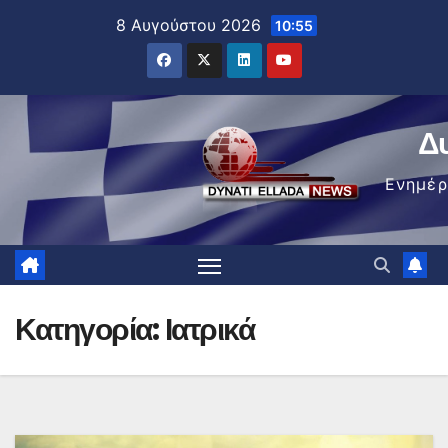
Μετάβαση
8 Αυγούστου 2026
10:55
στο
περιεχόμενο
Δ
Ενημέ
Κατηγορία:
Ιατρικά