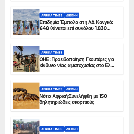
AFRIKA TIMES
ΔΙΕΘΝΉ
Επιδημία Έμπολα στη ΛΔ Κονγκό:
648 θάνατοι επί συνόλου 1.830
επιβεβαιωμένων κρουσμάτων
AFRIKA TIMES
ΟΗΕ: Προειδοποίηση Γκουτέρες για
κίνδυνο νέας αιματοχυσίας στο Ελ
Ομπέιντ του Σουδάν
AFRIKA TIMES
ΔΙΕΘΝΉ
Νότια Αφρική:Συνελήφθη με 150
δηλητηριώδεις σκορπιούς
AFRIKA TIMES
ΔΙΕΘΝΉ