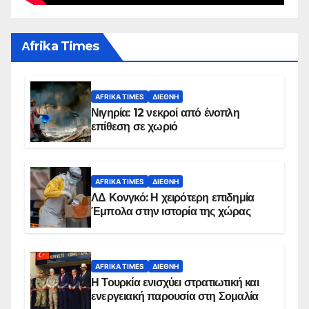
Αfrika Times
AFRIKA TIMES
ΔΙΕΘΝΉ
Νιγηρία: 12 νεκροί από ένοπλη
επίθεση σε χωριό
AFRIKA TIMES
ΔΙΕΘΝΉ
ΛΔ Κονγκό: Η χειρότερη επιδημία
Έμπολα στην ιστορία της χώρας
AFRIKA TIMES
ΔΙΕΘΝΉ
Η Τουρκία ενισχύει στρατιωτική και
ενεργειακή παρουσία στη Σομαλία