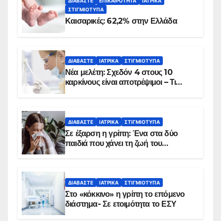
ΔΙΑΒΆΣΤΕ
ΕΠΙΚΑΙΡΌΤΗΤΑ
ΙΑΤΡΙΚΆ
ΣΤΙΓΜΙΌΤΥΠΑ
Καισαρικές: 62,2% στην Ελλάδα
ΔΙΑΒΆΣΤΕ
ΙΑΤΡΙΚΆ
ΣΤΙΓΜΙΌΤΥΠΑ
Νέα μελέτη: Σχεδόν 4 στους 10
καρκίνους είναι αποτρέψιμοι – Τι
δείχνουν τα στοιχεία
ΔΙΑΒΆΣΤΕ
ΙΑΤΡΙΚΆ
ΣΤΙΓΜΙΌΤΥΠΑ
Σε έξαρση η γρίπη: Ένα στα δύο
παιδιά που χάνει τη ζωή του
αντιμετωπίζει υποκείμενο νόσημα –
Εμβολιασμό συνιστούν οι ειδικοί
ΔΙΑΒΆΣΤΕ
ΙΑΤΡΙΚΆ
ΣΤΙΓΜΙΌΤΥΠΑ
Στο «κόκκινο» η γρίπη το επόμενο
διάστημα- Σε ετοιμότητα το ΕΣΥ