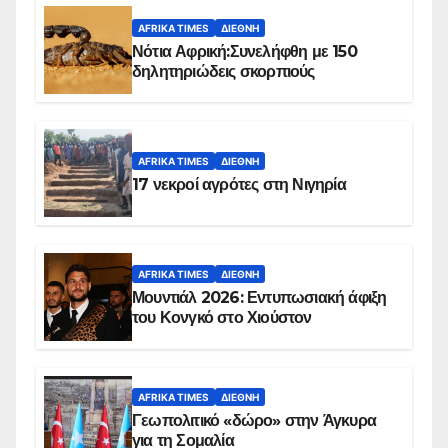
AFRIKA TIMES
ΔΙΕΘΝΉ
Νότια Αφρική:Συνελήφθη με 150
δηλητηριώδεις σκορπιούς
AFRIKA TIMES
ΔΙΕΘΝΉ
17 νεκροί αγρότες στη Νιγηρία
AFRIKA TIMES
ΔΙΕΘΝΉ
Μουντιάλ 2026: Εντυπωσιακή άφιξη
του Κονγκό στο Χιούστον
AFRIKA TIMES
ΔΙΕΘΝΉ
Γεωπολιτικό «δώρο» στην Άγκυρα
για τη Σομαλία