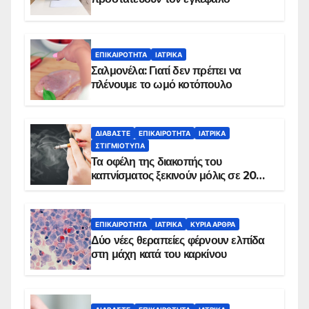
ΕΠΙΚΑΙΡΌΤΗΤΑ
ΙΑΤΡΙΚΆ
Σαλμονέλα: Γιατί δεν πρέπει να
πλένουμε το ωμό κοτόπουλο
ΔΙΑΒΆΣΤΕ
ΕΠΙΚΑΙΡΌΤΗΤΑ
ΙΑΤΡΙΚΆ
ΣΤΙΓΜΙΌΤΥΠΑ
Τα οφέλη της διακοπής του
καπνίσματος ξεκινούν μόλις σε 20
λεπτά
ΕΠΙΚΑΙΡΌΤΗΤΑ
ΙΑΤΡΙΚΆ
ΚΥΡΙΑ ΑΡΘΡΑ
Δύο νέες θεραπείες φέρνουν ελπίδα
στη μάχη κατά του καρκίνου