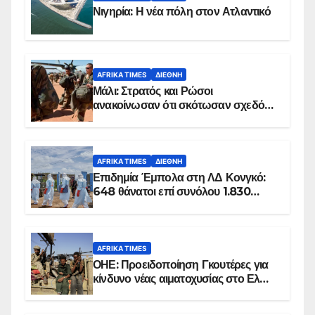
Νιγηρία: Η νέα πόλη στον Ατλαντικό
AFRIKA TIMES
ΔΙΕΘΝΉ
Μάλι: Στρατός και Ρώσοι
ανακοίνωσαν ότι σκότωσαν σχεδόν
100 τζιχαντιστές
AFRIKA TIMES
ΔΙΕΘΝΉ
Επιδημία Έμπολα στη ΛΔ Κονγκό:
648 θάνατοι επί συνόλου 1.830
επιβεβαιωμένων κρουσμάτων
AFRIKA TIMES
ΟΗΕ: Προειδοποίηση Γκουτέρες για
κίνδυνο νέας αιματοχυσίας στο Ελ
Ομπέιντ του Σουδάν