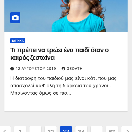
ΙΑΤΡΙΚΆ
Τι πρέπει να τρώει ένα παιδί όταν ο
καιρός ζεσταίνει
12 ΑΥΓΟΎΣΤΟΥ 2019
GEOATH
Η διατροφή του παιδιού μας είναι κάτι που μας
απασχολεί καθ’ όλη τη διάρκεια του χρόνου.
Μπαίνοντας όμως σε πιο…
Σελιδοποίηση
1
…
32
33
34
…
67