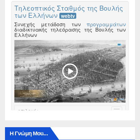
Η Γνώμη Μου…