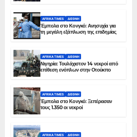
AFRIKA TIMES
ΔΙΕΘΝΉ
Έμπολα στο Κονγκό: Ανησυχία για
τη μεγάλη εξάπλωση της επιδημίας
AFRIKA TIMES
ΔΙΕΘΝΉ
Νιγηρία: Τουλάχιστον 14 νεκροί από
επίθεση ενόπλων στην Οτούκπο
AFRIKA TIMES
ΔΙΕΘΝΉ
Έμπολα στο Κονγκό: Ξεπέρασαν
τους 1.350 οι νεκροί
AFRIKA TIMES
ΔΙΕΘΝΉ