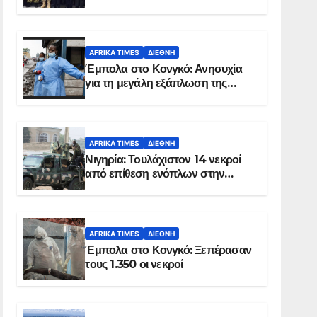
Σομαλία
AFRIKA TIMES
ΔΙΕΘΝΉ
Έμπολα στο Κονγκό: Ανησυχία
για τη μεγάλη εξάπλωση της
επιδημίας
AFRIKA TIMES
ΔΙΕΘΝΉ
Νιγηρία: Τουλάχιστον 14 νεκροί
από επίθεση ενόπλων στην
Οτούκπο
AFRIKA TIMES
ΔΙΕΘΝΉ
Έμπολα στο Κονγκό: Ξεπέρασαν
τους 1.350 οι νεκροί