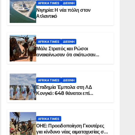
AFRIKA TIMES
ΔΙΕΘΝΉ
Νιγηρία: Η νέα πόλη στον
Ατλαντικό
AFRIKA TIMES
ΔΙΕΘΝΉ
Μάλι: Στρατός και Ρώσοι
ανακοίνωσαν ότι σκότωσαν
σχεδόν 100 τζιχαντιστές
AFRIKA TIMES
ΔΙΕΘΝΉ
Επιδημία Έμπολα στη ΛΔ
Κονγκό: 648 θάνατοι επί
συνόλου 1.830 επιβεβαιωμένων
κρουσμάτων
AFRIKA TIMES
ΟΗΕ: Προειδοποίηση Γκουτέρες
για κίνδυνο νέας αιματοχυσίας στο