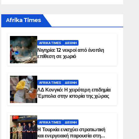
Αfrika Times
AFRIKA TIMES
ΔΙΕΘΝΉ
Νιγηρία: 12 νεκροί από ένοπλη
επίθεση σε χωριό
AFRIKA TIMES
ΔΙΕΘΝΉ
ΛΔ Κονγκό: Η χειρότερη επιδημία
Έμπολα στην ιστορία της χώρας
AFRIKA TIMES
ΔΙΕΘΝΉ
Η Τουρκία ενισχύει στρατιωτική
και ενεργειακή παρουσία στη