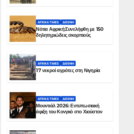
Ελ Ομπέιντ του Σουδάν
AFRIKA TIMES
ΔΙΕΘΝΉ
Νότια Αφρική:Συνελήφθη με 150
δηλητηριώδεις σκορπιούς
AFRIKA TIMES
ΔΙΕΘΝΉ
17 νεκροί αγρότες στη Νιγηρία
AFRIKA TIMES
ΔΙΕΘΝΉ
Μουντιάλ 2026: Εντυπωσιακή
άφιξη του Κονγκό στο Χιούστον