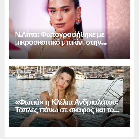
Ν.Λίπα: Φωτογραφήθηκε με
μικροσκοπικό μπικίνι στην
Βραζιλία και «έριξε» το
Instagram (φωτο)
«Φωτιά» η Κλέλια Ανδριολάτου:
Τόπλες πάνω σε σκάφος και το
Instagram… παραληρεί