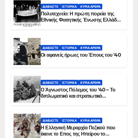
ΔΙΑΒΆΣΤΕ
ΙΣΤΟΡΙΚΆ
ΚΥΡΙΑ ΑΡΘΡΑ
Πολυτεχνείο: Η πρώτη πορεία της
Εθνικής Φοιτητικής Ένωσης Ελλάδος
στις 17 Νοεμβρίου 1975 με την
αιματοβαμμένη σημαία
ΔΙΑΒΆΣΤΕ
ΙΣΤΟΡΙΚΆ
ΚΥΡΙΑ ΑΡΘΡΑ
Οι αφανείς ήρωες του Έπους του ’40
ΔΙΑΒΆΣΤΕ
ΙΣΤΟΡΙΚΆ
ΚΥΡΙΑ ΑΡΘΡΑ
Ο Άγνωστος Πόλεμος του ’40 – Το
διπλωματικό και στρατιωτικό
παρασκήνιο
ΔΙΑΒΆΣΤΕ
ΙΣΤΟΡΙΚΆ
ΚΥΡΙΑ ΑΡΘΡΑ
Η Ελληνική Μεραρχία Πεζικού που
έκανε το Επος της Ηπείρου το