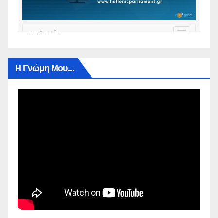
Η Γνώμη Μου…