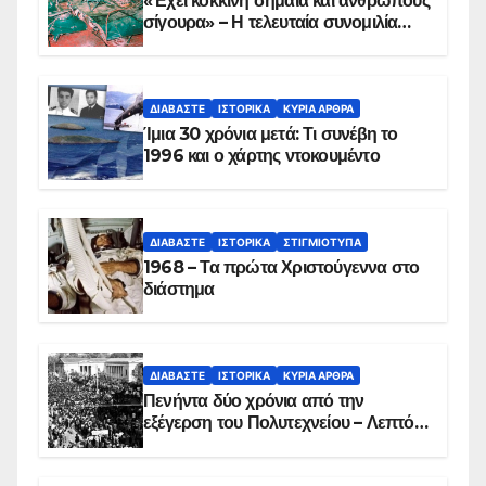
«Έχει κόκκινη σημαία και ανθρώπους
σίγουρα» – Η τελευταία συνομιλία
των ηρώων στα Ίμια, πριν τη
συντριβή του ελικοπτέρου
ΔΙΑΒΆΣΤΕ
ΙΣΤΟΡΙΚΆ
ΚΥΡΙΑ ΑΡΘΡΑ
Ίμια 30 χρόνια μετά: Τι συνέβη το
1996 και ο χάρτης ντοκουμέντο
ΔΙΑΒΆΣΤΕ
ΙΣΤΟΡΙΚΆ
ΣΤΙΓΜΙΌΤΥΠΑ
1968 – Τα πρώτα Χριστούγεννα στο
διάστημα
ΔΙΑΒΆΣΤΕ
ΙΣΤΟΡΙΚΆ
ΚΥΡΙΑ ΑΡΘΡΑ
Πενήντα δύο χρόνια από την
εξέγερση του Πολυτεχνείου – Λεπτό
προς λεπτό η εισβολή – ΦΩΤΟ και
ΒΙΝΤΕΟ