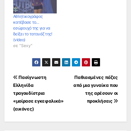
Αθλητικογράφος
κατέβασε το…
εσώρουχό της για να
δείξει το τατουάζ της!
(video)
σε "Sexy"
Πλοήγηση
Πασίγνωστη
Παθιασμένες πόζες
Ελληνίδα
από μια γυναίκα που
άρθρων
τραγουδίστρια
της αρέσουν οι
«μοίρασε εγκεφαλικά»
προκλήσεις
(εικόνες)