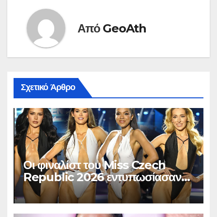
Από
GeoAth
Σχετικό Άρθρο
Οι φιναλίστ του Miss Czech
Republic 2026 εντυπωσίασαν
στο Χ