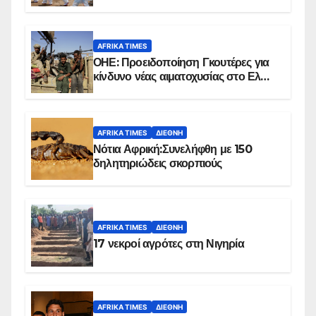
επιβεβαιωμένων κρουσμάτων
AFRIKA TIMES
ΟΗΕ: Προειδοποίηση Γκουτέρες για
κίνδυνο νέας αιματοχυσίας στο Ελ
Ομπέιντ του Σουδάν
AFRIKA TIMES
ΔΙΕΘΝΉ
Νότια Αφρική:Συνελήφθη με 150
δηλητηριώδεις σκορπιούς
AFRIKA TIMES
ΔΙΕΘΝΉ
17 νεκροί αγρότες στη Νιγηρία
AFRIKA TIMES
ΔΙΕΘΝΉ