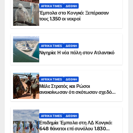
AFRIKA TIMES
ΔΙΕΘΝΉ
Έμπολα στο Κονγκό: Ξεπέρασαν
τους 1.350 οι νεκροί
AFRIKA TIMES
ΔΙΕΘΝΉ
Νιγηρία: Η νέα πόλη στον Ατλαντικό
AFRIKA TIMES
ΔΙΕΘΝΉ
Μάλι: Στρατός και Ρώσοι
ανακοίνωσαν ότι σκότωσαν σχεδόν
100 τζιχαντιστές
AFRIKA TIMES
ΔΙΕΘΝΉ
Επιδημία Έμπολα στη ΛΔ Κονγκό:
648 θάνατοι επί συνόλου 1.830