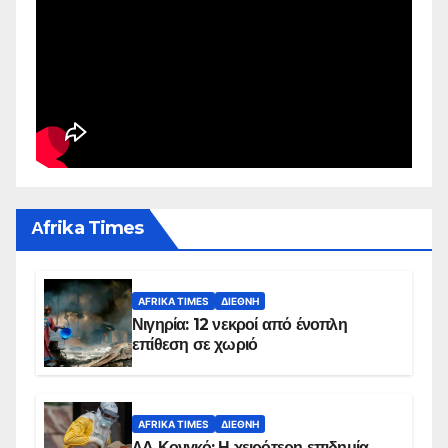
Αfrika Times
AFRIKA TIMES
ΔΙΕΘΝΉ
Νιγηρία: 12 νεκροί από ένοπλη
επίθεση σε χωριό
AFRIKA TIMES
ΔΙΕΘΝΉ
ΛΔ Κονγκό: Η χειρότερη επιδημία