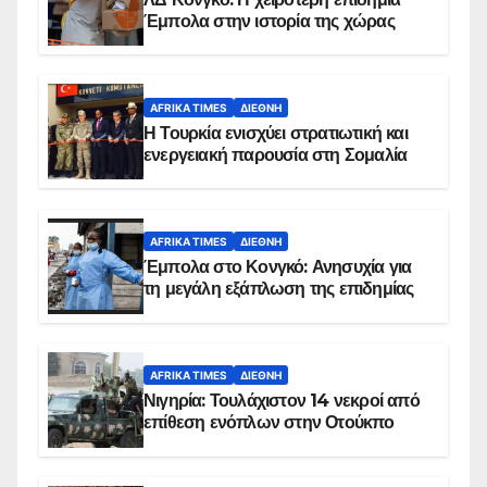
Έμπολα στην ιστορία της χώρας
AFRIKA TIMES
ΔΙΕΘΝΉ
Η Τουρκία ενισχύει στρατιωτική και
ενεργειακή παρουσία στη Σομαλία
AFRIKA TIMES
ΔΙΕΘΝΉ
Έμπολα στο Κονγκό: Ανησυχία για
τη μεγάλη εξάπλωση της επιδημίας
AFRIKA TIMES
ΔΙΕΘΝΉ
Νιγηρία: Τουλάχιστον 14 νεκροί από
επίθεση ενόπλων στην Οτούκπο