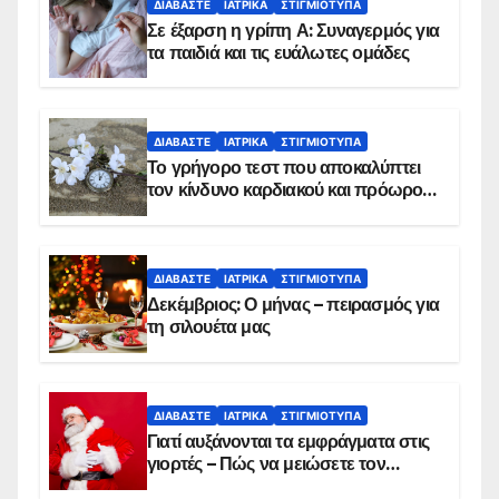
ΔΙΑΒΆΣΤΕ
ΙΑΤΡΙΚΆ
ΣΤΙΓΜΙΌΤΥΠΑ
Σε έξαρση η γρίπη Α: Συναγερμός για
τα παιδιά και τις ευάλωτες ομάδες
ΔΙΑΒΆΣΤΕ
ΙΑΤΡΙΚΆ
ΣΤΙΓΜΙΌΤΥΠΑ
Το γρήγορο τεστ που αποκαλύπτει
τον κίνδυνο καρδιακού και πρόωρου
θανάτου
ΔΙΑΒΆΣΤΕ
ΙΑΤΡΙΚΆ
ΣΤΙΓΜΙΌΤΥΠΑ
Δεκέμβριος: Ο μήνας – πειρασμός για
τη σιλουέτα μας
ΔΙΑΒΆΣΤΕ
ΙΑΤΡΙΚΆ
ΣΤΙΓΜΙΌΤΥΠΑ
Γιατί αυξάνονται τα εμφράγματα στις
γιορτές – Πώς να μειώσετε τον
κίνδυνο, σύμφωνα με καρδιολόγο