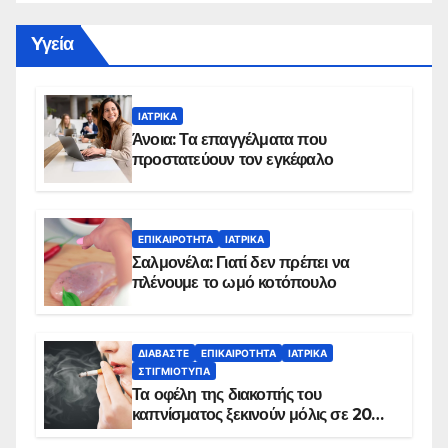
Yγεία
ΙΑΤΡΙΚΆ
Άνοια: Τα επαγγέλματα που
προστατεύουν τον εγκέφαλο
ΕΠΙΚΑΙΡΌΤΗΤΑ
ΙΑΤΡΙΚΆ
Σαλμονέλα: Γιατί δεν πρέπει να
πλένουμε το ωμό κοτόπουλο
ΔΙΑΒΆΣΤΕ
ΕΠΙΚΑΙΡΌΤΗΤΑ
ΙΑΤΡΙΚΆ
ΣΤΙΓΜΙΌΤΥΠΑ
Τα οφέλη της διακοπής του
καπνίσματος ξεκινούν μόλις σε 20
λεπτά