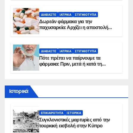
ΔΙΑΒΆΣΤΕ
ΙΑΤΡΙΚΆ
ΣΤΙΓΜΙΌΤΥΠΑ
Δωρεάν φάρμακα για την
παχυσαρκία: Αρχίζει η αποστολή
sms για τους δικαιούχους – Οι
προϋποθέσεις ένταξης στο
πρόγραμμα
ΔΙΑΒΆΣΤΕ
ΙΑΤΡΙΚΆ
ΣΤΙΓΜΙΌΤΥΠΑ
Πότε πρέπει να παίρνουμε τα
φάρμακα: Πριν, μετά ή κατά τη
διάρκεια του φαγητού;
Ιστορικά
ΕΠΙΚΑΙΡΌΤΗΤΑ
ΙΣΤΟΡΙΚΆ
Συγκλονιστικές μαρτυρίες από την
τουρκική εισβολή στην Κύπρο