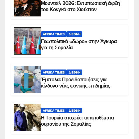
Μουντιάλ 2026: Εντυπωσιακή άφιξη
του Κονγκό στο Χιούστον
AFRIKA TIMES
ΔΙΕΘΝΉ
Γεωπολιτικό «δώρο» στην Άγκυρα
για τη Σομαλία
AFRIKA TIMES
ΔΙΕΘΝΉ
Έμπολα: Προειδοποιήσεις για
κίνδυνο νέας φονικής επιδημίας
AFRIKA TIMES
ΔΙΕΘΝΉ
Η Τουρκία στοχεύει τα αποθέματα
ουρανίου της Σομαλίας