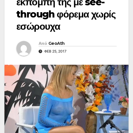
εκπομπή της με see-
through φόρεμα χωρίς
εσώρουχα
Από
GeoAth
ΦΕΒ 25, 2017