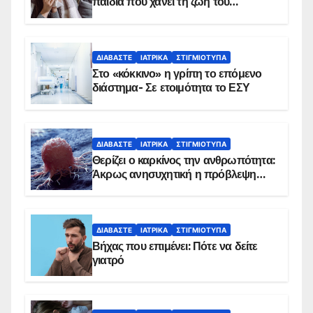
παιδιά που χάνει τη ζωή του
αντιμετωπίζει υποκείμενο νόσημα –
Εμβολιασμό συνιστούν οι ειδικοί
ΔΙΑΒΆΣΤΕ
ΙΑΤΡΙΚΆ
ΣΤΙΓΜΙΌΤΥΠΑ
Στο «κόκκινο» η γρίπη το επόμενο
διάστημα- Σε ετοιμότητα το ΕΣΥ
ΔΙΑΒΆΣΤΕ
ΙΑΤΡΙΚΆ
ΣΤΙΓΜΙΌΤΥΠΑ
Θερίζει ο καρκίνος την ανθρωπότητα:
Άκρως ανησυχητική η πρόβλεψη…
ΔΙΑΒΆΣΤΕ
ΙΑΤΡΙΚΆ
ΣΤΙΓΜΙΌΤΥΠΑ
Βήχας που επιμένει: Πότε να δείτε
γιατρό