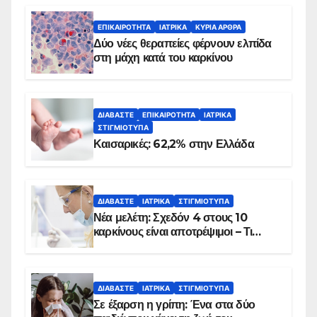
ΕΠΙΚΑΙΡΌΤΗΤΑ
ΙΑΤΡΙΚΆ
ΚΥΡΙΑ ΑΡΘΡΑ
Δύο νέες θεραπείες φέρνουν ελπίδα
στη μάχη κατά του καρκίνου
ΔΙΑΒΆΣΤΕ
ΕΠΙΚΑΙΡΌΤΗΤΑ
ΙΑΤΡΙΚΆ
ΣΤΙΓΜΙΌΤΥΠΑ
Καισαρικές: 62,2% στην Ελλάδα
ΔΙΑΒΆΣΤΕ
ΙΑΤΡΙΚΆ
ΣΤΙΓΜΙΌΤΥΠΑ
Νέα μελέτη: Σχεδόν 4 στους 10
καρκίνους είναι αποτρέψιμοι – Τι
δείχνουν τα στοιχεία
ΔΙΑΒΆΣΤΕ
ΙΑΤΡΙΚΆ
ΣΤΙΓΜΙΌΤΥΠΑ
Σε έξαρση η γρίπη: Ένα στα δύο