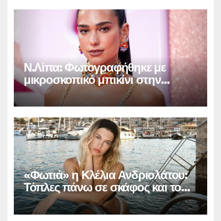
Ν.Λίπα: Φωτογραφήθηκε με
μικροσκοπικό μπικίνι στην
Βραζιλία και «έριξε» το
Instagram (φωτο)
«Φωτιά» η Κλέλια Ανδριολάτου:
Τόπλες πάνω σε σκάφος και το
Instagram… παραληρεί