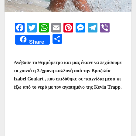
F
T
W
E
Pi
M
T
Vi
a
w
h
m
nt
e
el
b
Μ
Share
c
itt
at
ai
er
s
e
er
οι
e
er
s
l
e
s
gr
ρ
Ανέβασε το θερμόμετρο και μας έκανε να ξεχάσουμε
b
A
st
e
a
α
το χιονιά η 32χρονη καλλονή από την Βραζιλία
o
p
n
m
σ
Izabel Goulart , που επιδόθηκε σε παιχνίδια μέσα κι
o
p
g
τε
έξω από το νερό με τον αγαπημένο της Kevin Trapp.
k
er
ίτ
ε