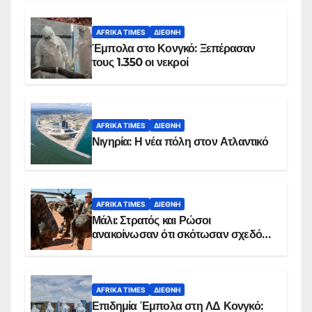
AFRIKA TIMES
ΔΙΕΘΝΉ
Έμπολα στο Κονγκό: Ξεπέρασαν
τους 1.350 οι νεκροί
AFRIKA TIMES
ΔΙΕΘΝΉ
Νιγηρία: Η νέα πόλη στον Ατλαντικό
AFRIKA TIMES
ΔΙΕΘΝΉ
Μάλι: Στρατός και Ρώσοι
ανακοίνωσαν ότι σκότωσαν σχεδόν
100 τζιχαντιστές
AFRIKA TIMES
ΔΙΕΘΝΉ
Επιδημία Έμπολα στη ΛΔ Κονγκό: