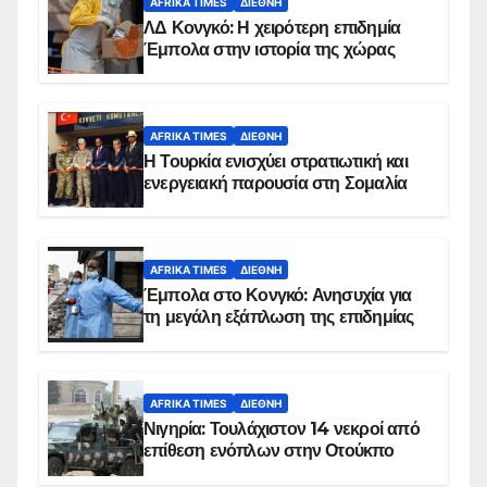
AFRIKA TIMES
ΔΙΕΘΝΉ
ΛΔ Κονγκό: Η χειρότερη επιδημία
Έμπολα στην ιστορία της χώρας
AFRIKA TIMES
ΔΙΕΘΝΉ
Η Τουρκία ενισχύει στρατιωτική και
ενεργειακή παρουσία στη Σομαλία
AFRIKA TIMES
ΔΙΕΘΝΉ
Έμπολα στο Κονγκό: Ανησυχία για
τη μεγάλη εξάπλωση της επιδημίας
AFRIKA TIMES
ΔΙΕΘΝΉ
Νιγηρία: Τουλάχιστον 14 νεκροί από
επίθεση ενόπλων στην Οτούκπο