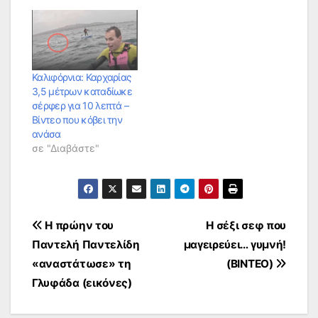
Καλιφόρνια: Καρχαρίας
3,5 μέτρων καταδίωκε
σέρφερ για 10 λεπτά –
Βίντεο που κόβει την
ανάσα
σε "Διαβάστε"
Πλοήγηση
Η πρώην του
Η σέξι σεφ που
Παντελή Παντελίδη
μαγειρεύει… γυμνή!
άρθρων
«αναστάτωσε» τη
(ΒΙΝΤΕΟ)
Γλυφάδα (εικόνες)