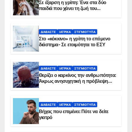
Σε έξαρση η γρίπη: Ένα στα δύο
παιδιά που χάνει τη ζωή του
αντιμετωπίζει υποκείμενο νόσημα –
Εμβολιασμό συνιστούν οι ειδικοί
ΔΙΑΒΆΣΤΕ
ΙΑΤΡΙΚΆ
ΣΤΙΓΜΙΌΤΥΠΑ
Στο «κόκκινο» η γρίπη το επόμενο
διάστημα- Σε ετοιμότητα το ΕΣΥ
ΔΙΑΒΆΣΤΕ
ΙΑΤΡΙΚΆ
ΣΤΙΓΜΙΌΤΥΠΑ
Θερίζει ο καρκίνος την ανθρωπότητα:
Άκρως ανησυχητική η πρόβλεψη…
ΔΙΑΒΆΣΤΕ
ΙΑΤΡΙΚΆ
ΣΤΙΓΜΙΌΤΥΠΑ
Βήχας που επιμένει: Πότε να δείτε
γιατρό