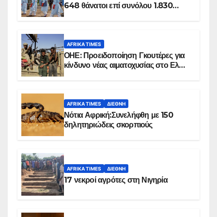
648 θάνατοι επί συνόλου 1.830
επιβεβαιωμένων κρουσμάτων
AFRIKA TIMES
ΟΗΕ: Προειδοποίηση Γκουτέρες για
κίνδυνο νέας αιματοχυσίας στο Ελ
Ομπέιντ του Σουδάν
AFRIKA TIMES
ΔΙΕΘΝΉ
Νότια Αφρική:Συνελήφθη με 150
δηλητηριώδεις σκορπιούς
AFRIKA TIMES
ΔΙΕΘΝΉ
17 νεκροί αγρότες στη Νιγηρία