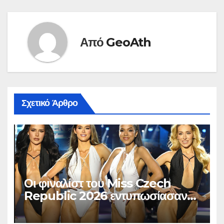
Από
GeoAth
Σχετικό Άρθρο
Οι φιναλίστ του Miss Czech
Republic 2026 εντυπωσίασαν
στο Χ