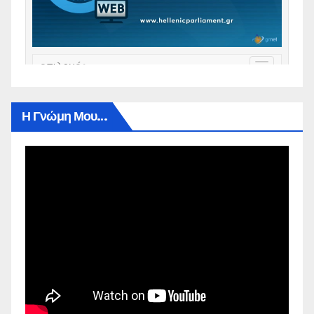
Η Γνώμη Μου…