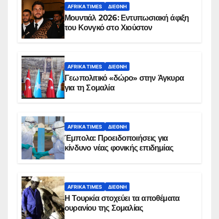
AFRIKA TIMES
ΔΙΕΘΝΉ
Μουντιάλ 2026: Εντυπωσιακή άφιξη
του Κονγκό στο Χιούστον
AFRIKA TIMES
ΔΙΕΘΝΉ
Γεωπολιτικό «δώρο» στην Άγκυρα
για τη Σομαλία
AFRIKA TIMES
ΔΙΕΘΝΉ
Έμπολα: Προειδοποιήσεις για
κίνδυνο νέας φονικής επιδημίας
AFRIKA TIMES
ΔΙΕΘΝΉ
Η Τουρκία στοχεύει τα αποθέματα
ουρανίου της Σομαλίας