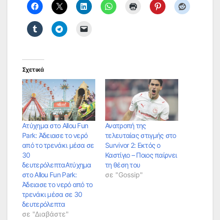
Σχετικά
Ατύχημα στο Allou Fun
Ανατροπή της
Park: Άδειασε το νερό
τελευταίας στιγμής στο
από το τρενάκι μέσα σε
Survivor 2: Εκτός ο
30
Καστίγιο – Ποιος παίρνει
δευτερόλεπταΑτύχημα
τη θέση του
στο Allou Fun Park:
σε "Gossip"
Άδειασε το νερό από το
τρενάκι μέσα σε 30
δευτερόλεπτα
σε "Διαβάστε"