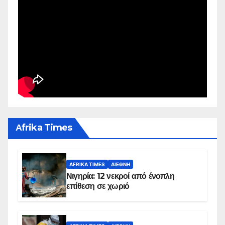
Αfrika Times
AFRIKA TIMES
ΔΙΕΘΝΉ
Νιγηρία: 12 νεκροί από ένοπλη
επίθεση σε χωριό