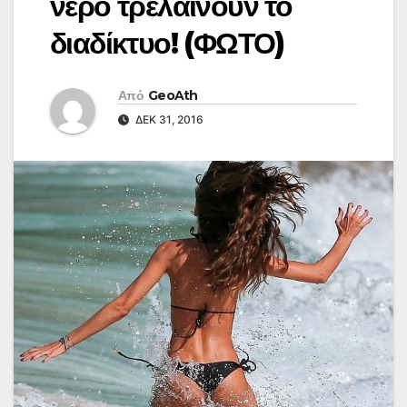
νερό τρελαίνουν το
διαδίκτυο! (ΦΩΤΟ)
Από
GeoAth
ΔΕΚ 31, 2016