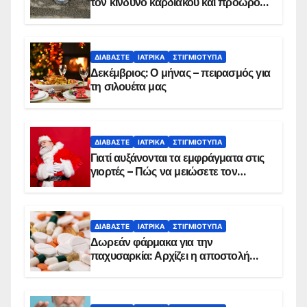
τον κίνδυνο καρδιακού και πρόωρου
θανάτου
ΔΙΑΒΆΣΤΕ
ΙΑΤΡΙΚΆ
ΣΤΙΓΜΙΌΤΥΠΑ
Δεκέμβριος: Ο μήνας – πειρασμός για
τη σιλουέτα μας
ΔΙΑΒΆΣΤΕ
ΙΑΤΡΙΚΆ
ΣΤΙΓΜΙΌΤΥΠΑ
Γιατί αυξάνονται τα εμφράγματα στις
γιορτές – Πώς να μειώσετε τον
κίνδυνο, σύμφωνα με καρδιολόγο
ΔΙΑΒΆΣΤΕ
ΙΑΤΡΙΚΆ
ΣΤΙΓΜΙΌΤΥΠΑ
Δωρεάν φάρμακα για την
παχυσαρκία: Αρχίζει η αποστολή
sms για τους δικαιούχους – Οι
προϋποθέσεις ένταξης στο
πρόγραμμα