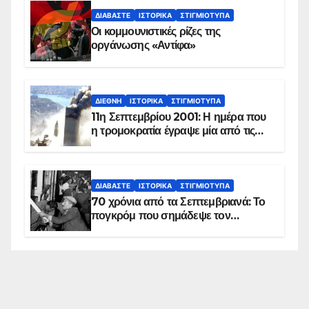
ΔΙΑΒΆΣΤΕ
ΙΣΤΟΡΙΚΆ
ΣΤΙΓΜΙΌΤΥΠΑ
Οι κομμουνιστικές ρίζες της
οργάνωσης «Αντίφα»
ΔΙΕΘΝΉ
ΙΣΤΟΡΙΚΆ
ΣΤΙΓΜΙΌΤΥΠΑ
11η Σεπτεμβρίου 2001: Η ημέρα που
η τρομοκρατία έγραψε μία από τις
πιο μαύρες σελίδες στην ιστορία του
πλανήτη
ΔΙΑΒΆΣΤΕ
ΙΣΤΟΡΙΚΆ
ΣΤΙΓΜΙΌΤΥΠΑ
70 χρόνια από τα Σεπτεμβριανά: Το
πογκρόμ που σημάδεψε τον
ελληνισμό της Κωνσταντινούπολης