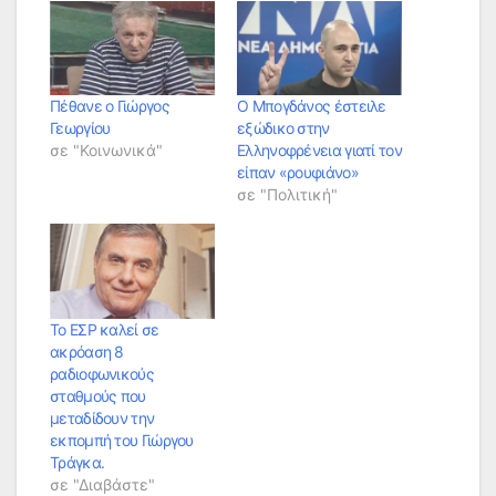
Πέθανε ο Γιώργος
Ο Μπογδάνος έστειλε
Γεωργίου
εξώδικο στην
σε "Κοινωνικά"
Ελληνοφρένεια γιατί τον
είπαν «ρουφιάνο»
σε "Πολιτική"
Το ΕΣΡ καλεί σε
ακρόαση 8
ραδιοφωνικούς
σταθμούς που
μεταδίδουν την
εκπομπή του Γιώργου
Τράγκα.
σε "Διαβάστε"