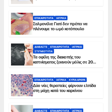
ΕΠΙΚΑΙΡΌΤΗΤΑ
ΙΑΤΡΙΚΆ
Σαλμονέλα: Γιατί δεν πρέπει να
πλένουμε το ωμό κοτόπουλο
ΔΙΑΒΆΣΤΕ
ΕΠΙΚΑΙΡΌΤΗΤΑ
ΙΑΤΡΙΚΆ
ΣΤΙΓΜΙΌΤΥΠΑ
Τα οφέλη της διακοπής του
καπνίσματος ξεκινούν μόλις σε 20
λεπτά
ΕΠΙΚΑΙΡΌΤΗΤΑ
ΙΑΤΡΙΚΆ
ΚΥΡΙΑ ΑΡΘΡΑ
Δύο νέες θεραπείες φέρνουν ελπίδα
στη μάχη κατά του καρκίνου
ΔΙΑΒΆΣΤΕ
ΕΠΙΚΑΙΡΌΤΗΤΑ
ΙΑΤΡΙΚΆ