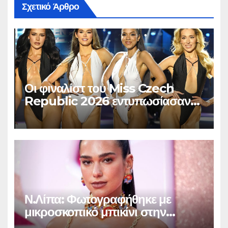
Σχετικό Άρθρο
Οι φιναλίστ του Miss Czech
Republic 2026 εντυπωσίασαν
στο Χ
Ν.Λίπα: Φωτογραφήθηκε με
μικροσκοπικό μπικίνι στην
Βραζιλία και «έριξε» το