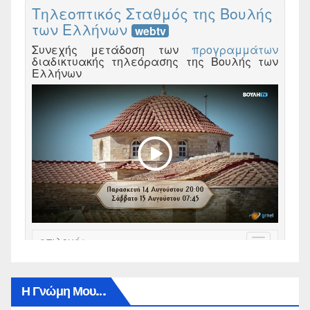
Η Γνώμη Μου…