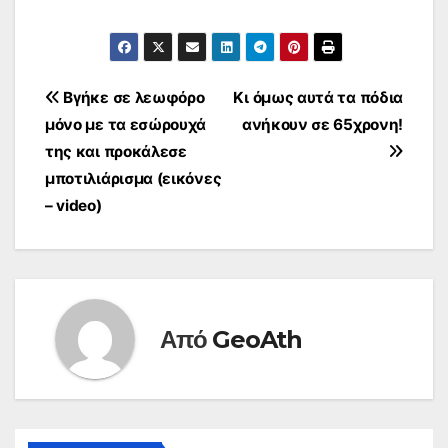
Πλοήγηση
Βγήκε σε λεωφόρο
Κι όμως αυτά τα πόδια
μόνο με τα εσώρουχά
ανήκουν σε 65χρονη!
άρθρων
της και προκάλεσε
μποτιλιάρισμα (εικόνες
– video)
Από
GeoAth