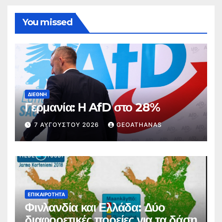
You missed
ΔΙΕΘΝΉ
Γερμανία: Η AfD στο 28%
7 ΑΥΓΟΎΣΤΟΥ 2026
GEOATHANAS
ΕΠΙΚΑΙΡΌΤΗΤΑ
Φινλανδία και Ελλάδα: Δύο
διαφορετικές πορείες για τα δάση