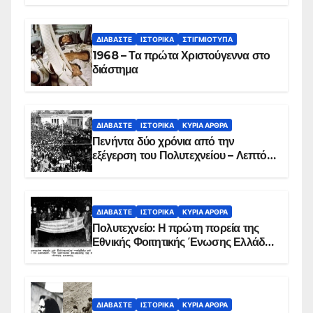
ΔΙΑΒΆΣΤΕ
ΙΣΤΟΡΙΚΆ
ΣΤΙΓΜΙΌΤΥΠΑ
1968 – Τα πρώτα Χριστούγεννα στο
διάστημα
ΔΙΑΒΆΣΤΕ
ΙΣΤΟΡΙΚΆ
ΚΥΡΙΑ ΑΡΘΡΑ
Πενήντα δύο χρόνια από την
εξέγερση του Πολυτεχνείου – Λεπτό
προς λεπτό η εισβολή – ΦΩΤΟ και
ΒΙΝΤΕΟ
ΔΙΑΒΆΣΤΕ
ΙΣΤΟΡΙΚΆ
ΚΥΡΙΑ ΑΡΘΡΑ
Πολυτεχνείο: Η πρώτη πορεία της
Εθνικής Φοιτητικής Ένωσης Ελλάδος
στις 17 Νοεμβρίου 1975 με την
αιματοβαμμένη σημαία
ΔΙΑΒΆΣΤΕ
ΙΣΤΟΡΙΚΆ
ΚΥΡΙΑ ΑΡΘΡΑ