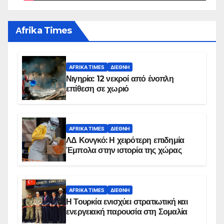
Αfrika Times
AFRIKA TIMES
ΔΙΕΘΝΉ
Νιγηρία: 12 νεκροί από ένοπλη
επίθεση σε χωριό
AFRIKA TIMES
ΔΙΕΘΝΉ
ΛΔ Κονγκό: Η χειρότερη επιδημία
Έμπολα στην ιστορία της χώρας
AFRIKA TIMES
ΔΙΕΘΝΉ
Η Τουρκία ενισχύει στρατιωτική και
ενεργειακή παρουσία στη Σομαλία