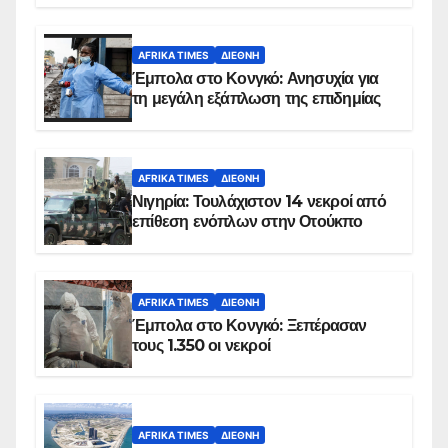
AFRIKA TIMES
ΔΙΕΘΝΉ
Έμπολα στο Κονγκό: Ανησυχία για
τη μεγάλη εξάπλωση της επιδημίας
AFRIKA TIMES
ΔΙΕΘΝΉ
Νιγηρία: Τουλάχιστον 14 νεκροί από
επίθεση ενόπλων στην Οτούκπο
AFRIKA TIMES
ΔΙΕΘΝΉ
Έμπολα στο Κονγκό: Ξεπέρασαν
τους 1.350 οι νεκροί
AFRIKA TIMES
ΔΙΕΘΝΉ