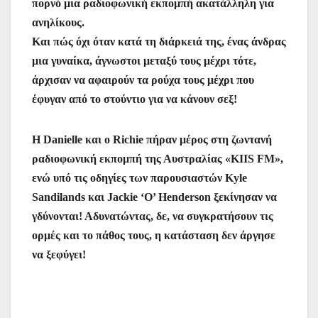
πορνό μια ραδιοφωνική εκπομπή ακατάλληλη για
o
p
n
m
σ
ανηλίκους.
o
p
g
τε
Και πώς όχι όταν κατά τη διάρκειά της, ένας άνδρας
k
er
ίτ
μια γυναίκα, άγνωστοι μεταξύ τους μέχρι τότε,
άρχισαν να αφαιρούν τα ρούχα τους μέχρι που
ε
έφυγαν από το στούντιο για να κάνουν σεξ!
Η Danielle και ο Richie πήραν μέρος στη ζωντανή
ραδιοφωνική εκπομπή της Αυστραλίας «KIIS FM»,
ενώ υπό τις οδηγίες των παρουσιαστών Kyle
Sandilands και Jackie ‘O’ Henderson ξεκίνησαν να
γδύνονται! Αδυνατώντας, δε, να συγκρατήσουν τις
ορμές και το πάθος τους, η κατάσταση δεν άργησε
να ξεφύγει!