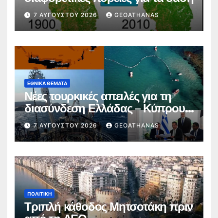
7 ΑΥΓΟΎΣΤΟΥ 2026
GEOATHANAS
ΕΘΝΙΚΆ ΘΈΜΑΤΑ
Νέες τουρκικές απειλές για τη
διασύνδεση Ελλάδας – Κύπρου –
Ισραήλ
7 ΑΥΓΟΎΣΤΟΥ 2026
GEOATHANAS
ΠΟΛΙΤΙΚΉ
Τριπλή κάθοδος Μητσοτάκη πριν