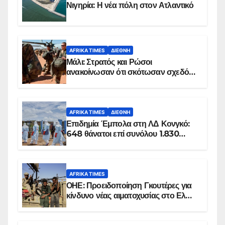
Νιγηρία: Η νέα πόλη στον Ατλαντικό
AFRIKA TIMES
ΔΙΕΘΝΉ
Μάλι: Στρατός και Ρώσοι
ανακοίνωσαν ότι σκότωσαν σχεδόν
100 τζιχαντιστές
AFRIKA TIMES
ΔΙΕΘΝΉ
Επιδημία Έμπολα στη ΛΔ Κονγκό:
648 θάνατοι επί συνόλου 1.830
επιβεβαιωμένων κρουσμάτων
AFRIKA TIMES
ΟΗΕ: Προειδοποίηση Γκουτέρες για
κίνδυνο νέας αιματοχυσίας στο Ελ
Ομπέιντ του Σουδάν