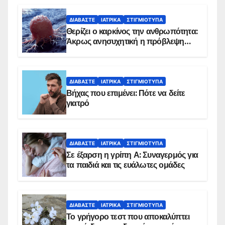
ΔΙΑΒΆΣΤΕ
ΙΑΤΡΙΚΆ
ΣΤΙΓΜΙΌΤΥΠΑ
Θερίζει ο καρκίνος την ανθρωπότητα:
Άκρως ανησυχητική η πρόβλεψη…
ΔΙΑΒΆΣΤΕ
ΙΑΤΡΙΚΆ
ΣΤΙΓΜΙΌΤΥΠΑ
Βήχας που επιμένει: Πότε να δείτε
γιατρό
ΔΙΑΒΆΣΤΕ
ΙΑΤΡΙΚΆ
ΣΤΙΓΜΙΌΤΥΠΑ
Σε έξαρση η γρίπη Α: Συναγερμός για
τα παιδιά και τις ευάλωτες ομάδες
ΔΙΑΒΆΣΤΕ
ΙΑΤΡΙΚΆ
ΣΤΙΓΜΙΌΤΥΠΑ
Το γρήγορο τεστ που αποκαλύπτει