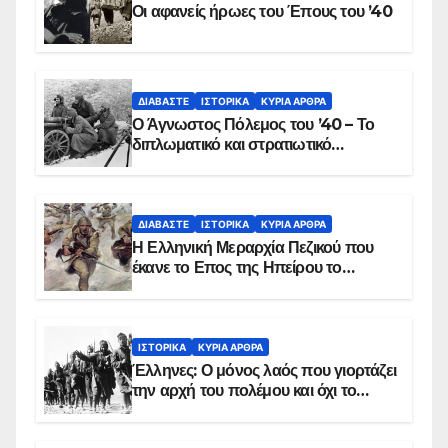
Οι αφανείς ήρωες του Έπους του ’40
ΔΙΑΒΆΣΤΕ
ΙΣΤΟΡΙΚΆ
ΚΥΡΙΑ ΑΡΘΡΑ
Ο Άγνωστος Πόλεμος του ’40 – Το
διπλωματικό και στρατιωτικό
παρασκήνιο
ΔΙΑΒΆΣΤΕ
ΙΣΤΟΡΙΚΆ
ΚΥΡΙΑ ΑΡΘΡΑ
Η Ελληνική Μεραρχία Πεζικού που
έκανε το Επος της Ηπείρου το
χειμώνα του 1940
ΙΣΤΟΡΙΚΆ
ΚΥΡΙΑ ΑΡΘΡΑ
Έλληνες: Ο μόνος λαός που γιορτάζει
την αρχή του πολέμου και όχι το
τέλος του