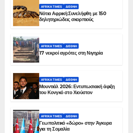
AFRIKA TIMES
ΔΙΕΘΝΉ
Νότια Αφρική:Συνελήφθη με 150
δηλητηριώδεις σκορπιούς
AFRIKA TIMES
ΔΙΕΘΝΉ
17 νεκροί αγρότες στη Νιγηρία
AFRIKA TIMES
ΔΙΕΘΝΉ
Μουντιάλ 2026: Εντυπωσιακή άφιξη
του Κονγκό στο Χιούστον
AFRIKA TIMES
ΔΙΕΘΝΉ
Γεωπολιτικό «δώρο» στην Άγκυρα
για τη Σομαλία