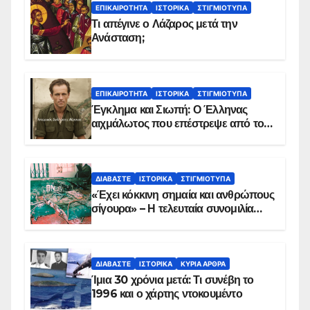
ΕΠΙΚΑΙΡΌΤΗΤΑ
ΙΣΤΟΡΙΚΆ
ΣΤΙΓΜΙΌΤΥΠΑ
Τι απέγινε ο Λάζαρος μετά την
Ανάσταση;
ΕΠΙΚΑΙΡΌΤΗΤΑ
ΙΣΤΟΡΙΚΆ
ΣΤΙΓΜΙΌΤΥΠΑ
Έγκλημα και Σιωπή: Ο Έλληνας
αιχμάλωτος που επέστρεψε από το
Παραπέτασμα
ΔΙΑΒΆΣΤΕ
ΙΣΤΟΡΙΚΆ
ΣΤΙΓΜΙΌΤΥΠΑ
«Έχει κόκκινη σημαία και ανθρώπους
σίγουρα» – Η τελευταία συνομιλία
των ηρώων στα Ίμια, πριν τη
συντριβή του ελικοπτέρου
ΔΙΑΒΆΣΤΕ
ΙΣΤΟΡΙΚΆ
ΚΥΡΙΑ ΑΡΘΡΑ
Ίμια 30 χρόνια μετά: Τι συνέβη το
1996 και ο χάρτης ντοκουμέντο