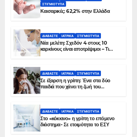
ΣΤΙΓΜΙΌΤΥΠΑ
Καισαρικές: 62,2% στην Ελλάδα
ΔΙΑΒΆΣΤΕ
ΙΑΤΡΙΚΆ
ΣΤΙΓΜΙΌΤΥΠΑ
Νέα μελέτη: Σχεδόν 4 στους 10
καρκίνους είναι αποτρέψιμοι – Τι
δείχνουν τα στοιχεία
ΔΙΑΒΆΣΤΕ
ΙΑΤΡΙΚΆ
ΣΤΙΓΜΙΌΤΥΠΑ
Σε έξαρση η γρίπη: Ένα στα δύο
παιδιά που χάνει τη ζωή του
αντιμετωπίζει υποκείμενο νόσημα –
Εμβολιασμό συνιστούν οι ειδικοί
ΔΙΑΒΆΣΤΕ
ΙΑΤΡΙΚΆ
ΣΤΙΓΜΙΌΤΥΠΑ
Στο «κόκκινο» η γρίπη το επόμενο
διάστημα- Σε ετοιμότητα το ΕΣΥ