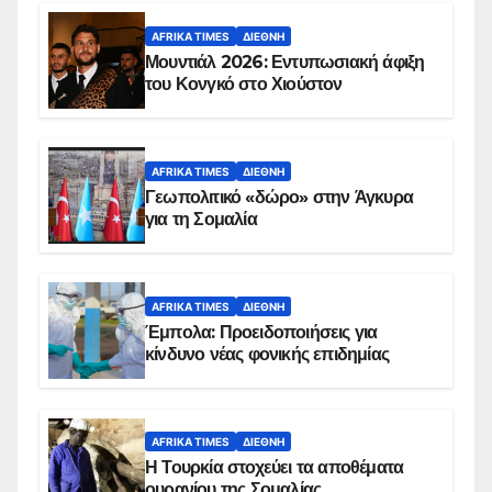
AFRIKA TIMES
ΔΙΕΘΝΉ
Μουντιάλ 2026: Εντυπωσιακή άφιξη
του Κονγκό στο Χιούστον
AFRIKA TIMES
ΔΙΕΘΝΉ
Γεωπολιτικό «δώρο» στην Άγκυρα
για τη Σομαλία
AFRIKA TIMES
ΔΙΕΘΝΉ
Έμπολα: Προειδοποιήσεις για
κίνδυνο νέας φονικής επιδημίας
AFRIKA TIMES
ΔΙΕΘΝΉ
Η Τουρκία στοχεύει τα αποθέματα
ουρανίου της Σομαλίας