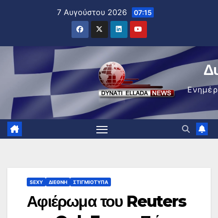
Μετάβαση
7 Αυγούστου 2026
07:15
στο
περιεχόμενο
Δ
Ενημέ
SEXY
ΔΙΕΘΝΉ
ΣΤΙΓΜΙΌΤΥΠΑ
Αφιέρωμα του Reuters