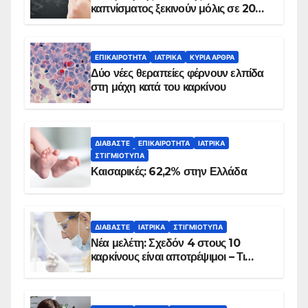
καπνίσματος ξεκινούν μόλις σε 20
λεπτά
ΕΠΙΚΑΙΡΌΤΗΤΑ
ΙΑΤΡΙΚΆ
ΚΥΡΙΑ ΑΡΘΡΑ
Δύο νέες θεραπείες φέρνουν ελπίδα
στη μάχη κατά του καρκίνου
ΔΙΑΒΆΣΤΕ
ΕΠΙΚΑΙΡΌΤΗΤΑ
ΙΑΤΡΙΚΆ
ΣΤΙΓΜΙΌΤΥΠΑ
Καισαρικές: 62,2% στην Ελλάδα
ΔΙΑΒΆΣΤΕ
ΙΑΤΡΙΚΆ
ΣΤΙΓΜΙΌΤΥΠΑ
Νέα μελέτη: Σχεδόν 4 στους 10
καρκίνους είναι αποτρέψιμοι – Τι
δείχνουν τα στοιχεία