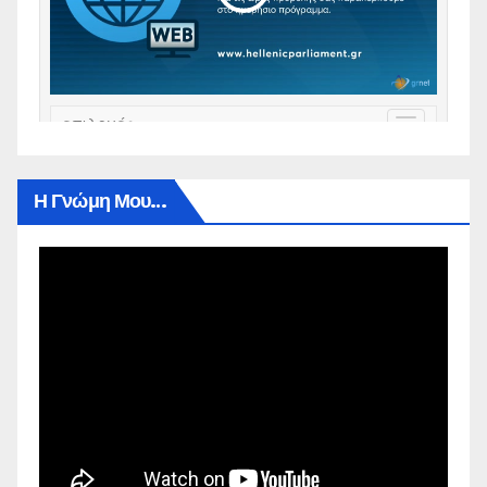
Η Γνώμη Μου…