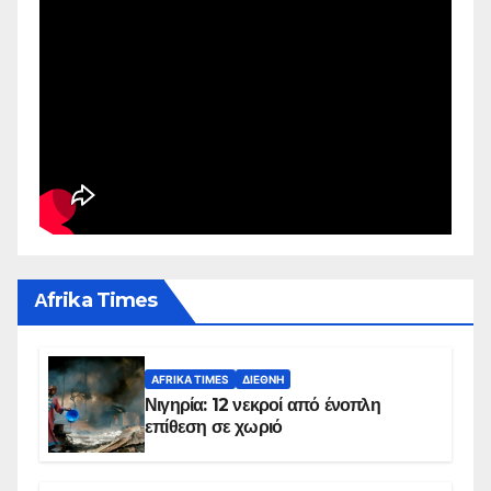
Αfrika Times
AFRIKA TIMES
ΔΙΕΘΝΉ
Νιγηρία: 12 νεκροί από ένοπλη
επίθεση σε χωριό