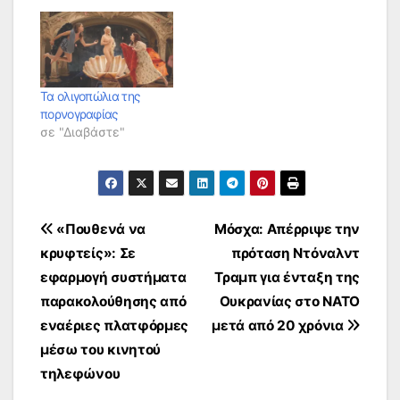
Τα ολιγοπώλια της
πορνογραφίας
σε "Διαβάστε"
Πλοήγηση
«Πουθενά να
Μόσχα: Απέρριψε την
κρυφτείς»: Σε
πρόταση Ντόναλντ
άρθρων
εφαρμογή συστήματα
Τραμπ για ένταξη της
παρακολούθησης από
Ουκρανίας στο ΝΑΤΟ
εναέριες πλατφόρμες
μετά από 20 χρόνια
μέσω του κινητού
τηλεφώνου