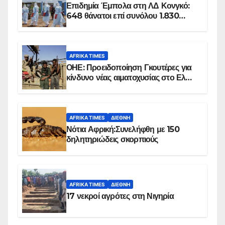
Επιδημία Έμπολα στη ΛΔ Κονγκό:
648 θάνατοι επί συνόλου 1.830
επιβεβαιωμένων κρουσμάτων
AFRIKA TIMES
ΟΗΕ: Προειδοποίηση Γκουτέρες για
κίνδυνο νέας αιματοχυσίας στο Ελ
Ομπέιντ του Σουδάν
AFRIKA TIMES
ΔΙΕΘΝΉ
Νότια Αφρική:Συνελήφθη με 150
δηλητηριώδεις σκορπιούς
AFRIKA TIMES
ΔΙΕΘΝΉ
17 νεκροί αγρότες στη Νιγηρία