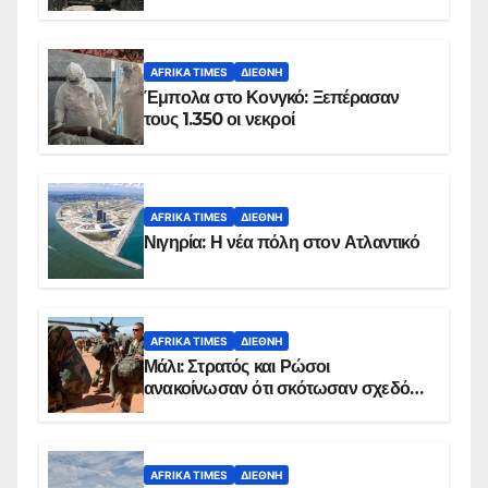
AFRIKA TIMES
ΔΙΕΘΝΉ
Έμπολα στο Κονγκό: Ξεπέρασαν
τους 1.350 οι νεκροί
AFRIKA TIMES
ΔΙΕΘΝΉ
Νιγηρία: Η νέα πόλη στον Ατλαντικό
AFRIKA TIMES
ΔΙΕΘΝΉ
Μάλι: Στρατός και Ρώσοι
ανακοίνωσαν ότι σκότωσαν σχεδόν
100 τζιχαντιστές
AFRIKA TIMES
ΔΙΕΘΝΉ