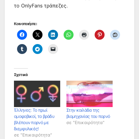
το OnlyFans τράπεζες.
Κοινοποιήστε:
Σχετικά
Έλληνες: Το πρωί
Στην κοιλάδα της
ομοφοβικοί, το βράδυ
βιομηχανίας του πορνό
βλέπουν πορνό με
σε "Επικαιρότητα"
διεμφυλικές!
σε "Επικαιρότητα"