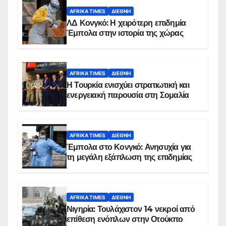
AFRIKA TIMES
ΔΙΕΘΝΉ
ΛΔ Κονγκό: Η χειρότερη επιδημία
Έμπολα στην ιστορία της χώρας
AFRIKA TIMES
ΔΙΕΘΝΉ
Η Τουρκία ενισχύει στρατιωτική και
ενεργειακή παρουσία στη Σομαλία
AFRIKA TIMES
ΔΙΕΘΝΉ
Έμπολα στο Κονγκό: Ανησυχία για
τη μεγάλη εξάπλωση της επιδημίας
AFRIKA TIMES
ΔΙΕΘΝΉ
Νιγηρία: Τουλάχιστον 14 νεκροί από
επίθεση ενόπλων στην Οτούκπο