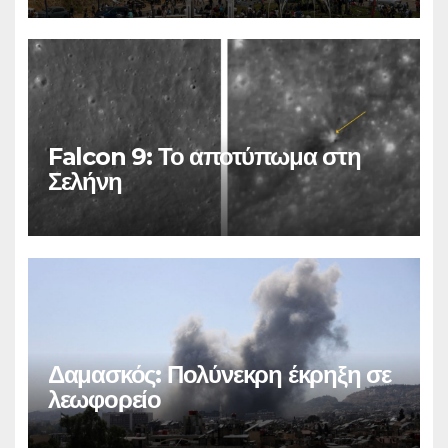
Falcon 9: Το αποτύπωμα στη
Σελήνη
Δαμασκός: Πολύνεκρη έκρηξη σε
λεωφορείο