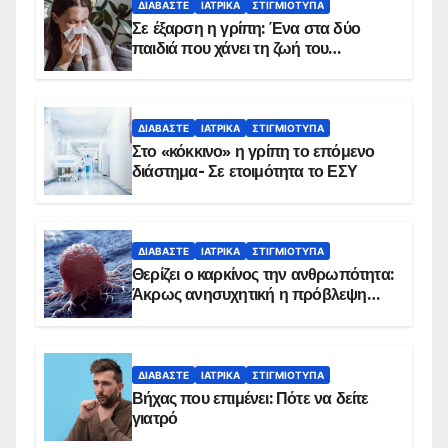
ΔΙΑΒΆΣΤΕ
ΙΑΤΡΙΚΆ
ΣΤΙΓΜΙΌΤΥΠΑ
Σε έξαρση η γρίπη: Ένα στα δύο
παιδιά που χάνει τη ζωή του
αντιμετωπίζει υποκείμενο νόσημα –
Εμβολιασμό συνιστούν οι ειδικοί
ΔΙΑΒΆΣΤΕ
ΙΑΤΡΙΚΆ
ΣΤΙΓΜΙΌΤΥΠΑ
Στο «κόκκινο» η γρίπη το επόμενο
διάστημα- Σε ετοιμότητα το ΕΣΥ
ΔΙΑΒΆΣΤΕ
ΙΑΤΡΙΚΆ
ΣΤΙΓΜΙΌΤΥΠΑ
Θερίζει ο καρκίνος την ανθρωπότητα:
Άκρως ανησυχητική η πρόβλεψη…
ΔΙΑΒΆΣΤΕ
ΙΑΤΡΙΚΆ
ΣΤΙΓΜΙΌΤΥΠΑ
Βήχας που επιμένει: Πότε να δείτε
γιατρό