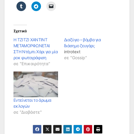
Σχετικά
Η ΤΖΙΤΖΙ ΧΑΝΤΙΝΤ
Διαζύγιο – βόμβα για
ΜΕΤΑΜΟΡΦΩΝΕΤΑΙ
διάσημο ζευγάρι;
ΣΤΗ Ντέμπι Χάρι για μία
introtext
ροκ φωτογράφιση
σε "Gossip"
σε "Επικαιρότητα"
Εντείνεται το άρωμα
εκλογών
σε "Διαβάστε"