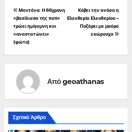
Πλοήγηση
Μαντόνα: Η 66χρονη
Κόβει την ανάσα η
«βασίλισσα της ποπ»
Ελευθερία Ελευθερίου –
άρθρων
τρώει ημίγυμνη και
Ποζάρει με μαύρα
«αναστατώνει»
εσώρουχα
(φώτο)
Από
geoathanas
Σχετικό Άρθρο