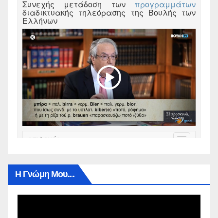
Η Γνώμη Μου…