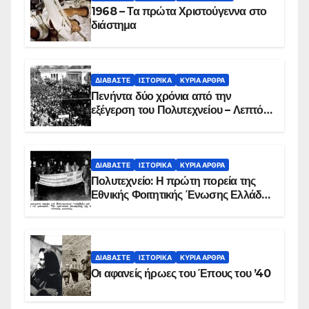
1968 – Τα πρώτα Χριστούγεννα στο
διάστημα
ΔΙΑΒΆΣΤΕ
ΙΣΤΟΡΙΚΆ
ΚΥΡΙΑ ΑΡΘΡΑ
Πενήντα δύο χρόνια από την
εξέγερση του Πολυτεχνείου – Λεπτό
προς λεπτό η εισβολή – ΦΩΤΟ και
ΒΙΝΤΕΟ
ΔΙΑΒΆΣΤΕ
ΙΣΤΟΡΙΚΆ
ΚΥΡΙΑ ΑΡΘΡΑ
Πολυτεχνείο: Η πρώτη πορεία της
Εθνικής Φοιτητικής Ένωσης Ελλάδος
στις 17 Νοεμβρίου 1975 με την
αιματοβαμμένη σημαία
ΔΙΑΒΆΣΤΕ
ΙΣΤΟΡΙΚΆ
ΚΥΡΙΑ ΑΡΘΡΑ
Οι αφανείς ήρωες του Έπους του ’40