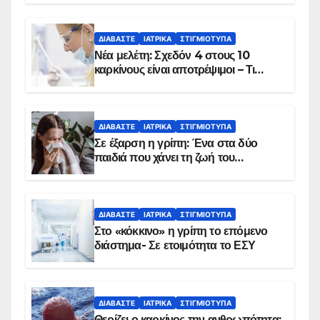
ΔΙΑΒΆΣΤΕ
ΙΑΤΡΙΚΆ
ΣΤΙΓΜΙΌΤΥΠΑ
Νέα μελέτη: Σχεδόν 4 στους 10
καρκίνους είναι αποτρέψιμοι – Τι
δείχνουν τα στοιχεία
ΔΙΑΒΆΣΤΕ
ΙΑΤΡΙΚΆ
ΣΤΙΓΜΙΌΤΥΠΑ
Σε έξαρση η γρίπη: Ένα στα δύο
παιδιά που χάνει τη ζωή του
αντιμετωπίζει υποκείμενο νόσημα –
Εμβολιασμό συνιστούν οι ειδικοί
ΔΙΑΒΆΣΤΕ
ΙΑΤΡΙΚΆ
ΣΤΙΓΜΙΌΤΥΠΑ
Στο «κόκκινο» η γρίπη το επόμενο
διάστημα- Σε ετοιμότητα το ΕΣΥ
ΔΙΑΒΆΣΤΕ
ΙΑΤΡΙΚΆ
ΣΤΙΓΜΙΌΤΥΠΑ
Θερίζει ο καρκίνος την ανθρωπότητα: