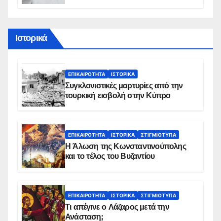
διάρκεια του φαγητού;
Ιστορικά
ΕΠΙΚΑΙΡΌΤΗΤΑ
ΙΣΤΟΡΙΚΆ
Συγκλονιστικές μαρτυρίες από την
τουρκική εισβολή στην Κύπρο
ΕΠΙΚΑΙΡΌΤΗΤΑ
ΙΣΤΟΡΙΚΆ
ΣΤΙΓΜΙΌΤΥΠΑ
Η Άλωση της Κωνσταντινούπολης
και το τέλος του Βυζαντίου
ΕΠΙΚΑΙΡΌΤΗΤΑ
ΙΣΤΟΡΙΚΆ
ΣΤΙΓΜΙΌΤΥΠΑ
Τι απέγινε ο Λάζαρος μετά την
Ανάσταση;