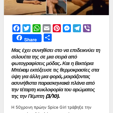
F
T
W
E
Pi
M
T
Vi
a
w
h
m
nt
e
el
b
Μ
Share
c
itt
at
ai
er
s
e
er
οι
Μας έχει συνηθίσει στο να επιδεικνύει τη
e
er
s
l
e
s
gr
ρ
σιλουέτα της σε μια σειρά από
b
A
st
e
a
α
φωτογραφίσεις μόδας. Και η Βικτόρια
o
p
n
m
σ
Μπέκαμ εκτόξευσε τις θερμοκρασίες στα
o
p
g
τε
ύψη για άλλη μια φορά, μοιράζοντας
k
er
ασυνήθιστα παρασκηνιακά πλάνα από
ίτ
την τέταρτη κυκλοφορία του αρώματος
ε
της την Πέμπτη (3/10).
Η 50χρονη πρώην Spice Girl τράβηξε την