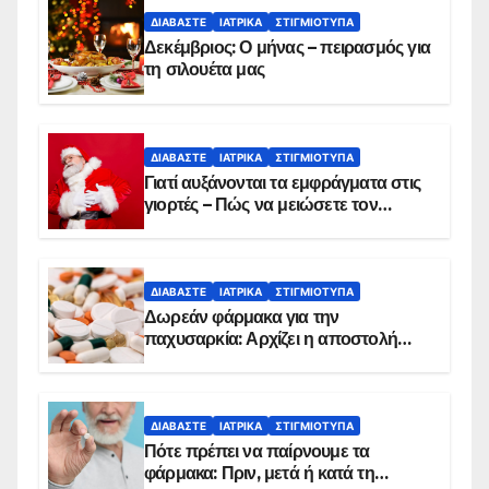
ΔΙΑΒΆΣΤΕ
ΙΑΤΡΙΚΆ
ΣΤΙΓΜΙΌΤΥΠΑ
Δεκέμβριος: Ο μήνας – πειρασμός για
τη σιλουέτα μας
ΔΙΑΒΆΣΤΕ
ΙΑΤΡΙΚΆ
ΣΤΙΓΜΙΌΤΥΠΑ
Γιατί αυξάνονται τα εμφράγματα στις
γιορτές – Πώς να μειώσετε τον
κίνδυνο, σύμφωνα με καρδιολόγο
ΔΙΑΒΆΣΤΕ
ΙΑΤΡΙΚΆ
ΣΤΙΓΜΙΌΤΥΠΑ
Δωρεάν φάρμακα για την
παχυσαρκία: Αρχίζει η αποστολή
sms για τους δικαιούχους – Οι
προϋποθέσεις ένταξης στο
πρόγραμμα
ΔΙΑΒΆΣΤΕ
ΙΑΤΡΙΚΆ
ΣΤΙΓΜΙΌΤΥΠΑ
Πότε πρέπει να παίρνουμε τα
φάρμακα: Πριν, μετά ή κατά τη