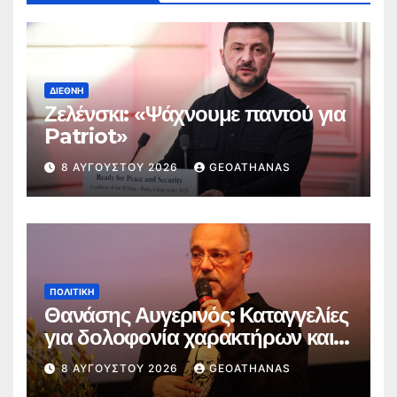
ΔΙΕΘΝΉ
Ζελένσκι: «Ψάχνουμε παντού για
Patriot»
8 ΑΥΓΟΎΣΤΟΥ 2026
GEOATHANAS
ΠΟΛΙΤΙΚΉ
Θανάσης Αυγερινός: Καταγγελίες
για δολοφονία χαρακτήρων και
παραπληροφόρηση
8 ΑΥΓΟΎΣΤΟΥ 2026
GEOATHANAS