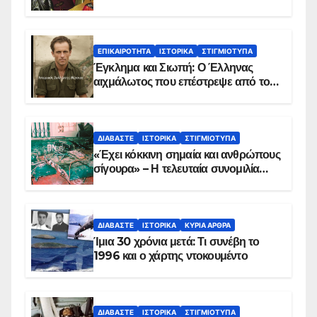
ΕΠΙΚΑΙΡΌΤΗΤΑ
ΙΣΤΟΡΙΚΆ
ΣΤΙΓΜΙΌΤΥΠΑ
Έγκλημα και Σιωπή: Ο Έλληνας
αιχμάλωτος που επέστρεψε από το
Παραπέτασμα
ΔΙΑΒΆΣΤΕ
ΙΣΤΟΡΙΚΆ
ΣΤΙΓΜΙΌΤΥΠΑ
«Έχει κόκκινη σημαία και ανθρώπους
σίγουρα» – Η τελευταία συνομιλία
των ηρώων στα Ίμια, πριν τη
συντριβή του ελικοπτέρου
ΔΙΑΒΆΣΤΕ
ΙΣΤΟΡΙΚΆ
ΚΥΡΙΑ ΑΡΘΡΑ
Ίμια 30 χρόνια μετά: Τι συνέβη το
1996 και ο χάρτης ντοκουμέντο
ΔΙΑΒΆΣΤΕ
ΙΣΤΟΡΙΚΆ
ΣΤΙΓΜΙΌΤΥΠΑ