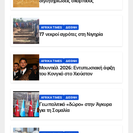
δηλητηριώδεις σκορπιούς
AFRIKA TIMES
ΔΙΕΘΝΉ
17 νεκροί αγρότες στη Νιγηρία
AFRIKA TIMES
ΔΙΕΘΝΉ
Μουντιάλ 2026: Εντυπωσιακή άφιξη
του Κονγκό στο Χιούστον
AFRIKA TIMES
ΔΙΕΘΝΉ
Γεωπολιτικό «δώρο» στην Άγκυρα
για τη Σομαλία