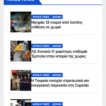
AFRIKA TIMES
ΔΙΕΘΝΉ
Νιγηρία: 12 νεκροί από ένοπλη
επίθεση σε χωριό
AFRIKA TIMES
ΔΙΕΘΝΉ
ΛΔ Κονγκό: Η χειρότερη επιδημία
Έμπολα στην ιστορία της χώρας
AFRIKA TIMES
ΔΙΕΘΝΉ
Η Τουρκία ενισχύει στρατιωτική και
ενεργειακή παρουσία στη Σομαλία
AFRIKA TIMES
ΔΙΕΘΝΉ