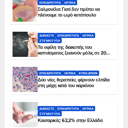
ΕΠΙΚΑΙΡΌΤΗΤΑ
ΙΑΤΡΙΚΆ
Σαλμονέλα: Γιατί δεν πρέπει να
πλένουμε το ωμό κοτόπουλο
ΔΙΑΒΆΣΤΕ
ΕΠΙΚΑΙΡΌΤΗΤΑ
ΙΑΤΡΙΚΆ
ΣΤΙΓΜΙΌΤΥΠΑ
Τα οφέλη της διακοπής του
καπνίσματος ξεκινούν μόλις σε 20
λεπτά
ΕΠΙΚΑΙΡΌΤΗΤΑ
ΙΑΤΡΙΚΆ
ΚΥΡΙΑ ΑΡΘΡΑ
Δύο νέες θεραπείες φέρνουν ελπίδα
στη μάχη κατά του καρκίνου
ΔΙΑΒΆΣΤΕ
ΕΠΙΚΑΙΡΌΤΗΤΑ
ΙΑΤΡΙΚΆ
ΣΤΙΓΜΙΌΤΥΠΑ
Καισαρικές: 62,2% στην Ελλάδα