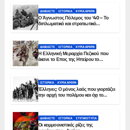
ΔΙΑΒΆΣΤΕ
ΙΣΤΟΡΙΚΆ
ΚΥΡΙΑ ΑΡΘΡΑ
Ο Άγνωστος Πόλεμος του ’40 – Το
διπλωματικό και στρατιωτικό
παρασκήνιο
ΔΙΑΒΆΣΤΕ
ΙΣΤΟΡΙΚΆ
ΚΥΡΙΑ ΑΡΘΡΑ
Η Ελληνική Μεραρχία Πεζικού που
έκανε το Επος της Ηπείρου το
χειμώνα του 1940
ΙΣΤΟΡΙΚΆ
ΚΥΡΙΑ ΑΡΘΡΑ
Έλληνες: Ο μόνος λαός που γιορτάζει
την αρχή του πολέμου και όχι το
τέλος του
ΔΙΑΒΆΣΤΕ
ΙΣΤΟΡΙΚΆ
ΣΤΙΓΜΙΌΤΥΠΑ
Οι κομμουνιστικές ρίζες της