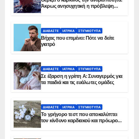
Άκρως ανησυχητική η πρόβλεψη…
ΔΙΑΒΆΣΤΕ
ΙΑΤΡΙΚΆ
ΣΤΙΓΜΙΌΤΥΠΑ
Βήχας που επιμένει: Πότε να δείτε
γιατρό
ΔΙΑΒΆΣΤΕ
ΙΑΤΡΙΚΆ
ΣΤΙΓΜΙΌΤΥΠΑ
Σε έξαρση η γρίπη Α: Συναγερμός για
τα παιδιά και τις ευάλωτες ομάδες
ΔΙΑΒΆΣΤΕ
ΙΑΤΡΙΚΆ
ΣΤΙΓΜΙΌΤΥΠΑ
Το γρήγορο τεστ που αποκαλύπτει
τον κίνδυνο καρδιακού και πρόωρου
θανάτου