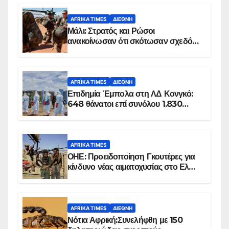
AFRIKA TIMES
ΔΙΕΘΝΉ
Μάλι: Στρατός και Ρώσοι
ανακοίνωσαν ότι σκότωσαν σχεδόν
100 τζιχαντιστές
AFRIKA TIMES
ΔΙΕΘΝΉ
Επιδημία Έμπολα στη ΛΔ Κονγκό:
648 θάνατοι επί συνόλου 1.830
επιβεβαιωμένων κρουσμάτων
AFRIKA TIMES
ΟΗΕ: Προειδοποίηση Γκουτέρες για
κίνδυνο νέας αιματοχυσίας στο Ελ
Ομπέιντ του Σουδάν
AFRIKA TIMES
ΔΙΕΘΝΉ
Νότια Αφρική:Συνελήφθη με 150