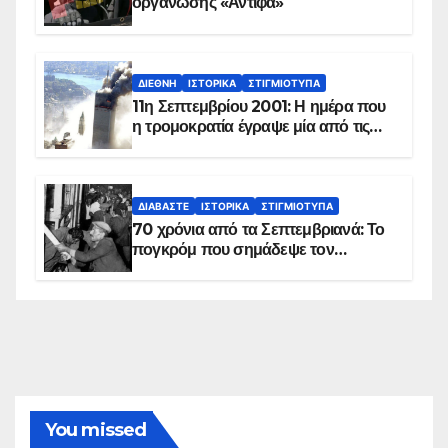
οργάνωσης «Αντίφα»
ΔΙΕΘΝΉ
ΙΣΤΟΡΙΚΆ
ΣΤΙΓΜΙΌΤΥΠΑ
11η Σεπτεμβρίου 2001: Η ημέρα που
η τρομοκρατία έγραψε μία από τις
πιο μαύρες σελίδες στην ιστορία του
πλανήτη
ΔΙΑΒΆΣΤΕ
ΙΣΤΟΡΙΚΆ
ΣΤΙΓΜΙΌΤΥΠΑ
70 χρόνια από τα Σεπτεμβριανά: Το
πογκρόμ που σημάδεψε τον
ελληνισμό της Κωνσταντινούπολης
You missed