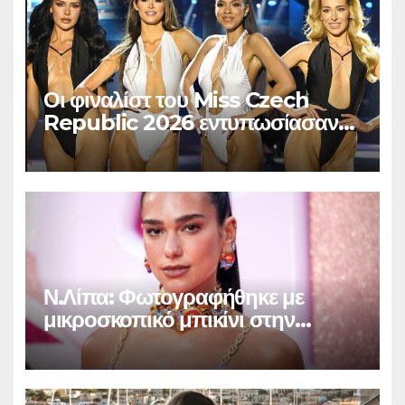
Οι φιναλίστ του Miss Czech
Republic 2026 εντυπωσίασαν
στο Χ
Ν.Λίπα: Φωτογραφήθηκε με
μικροσκοπικό μπικίνι στην
Βραζιλία και «έριξε» το
Instagram (φωτο)