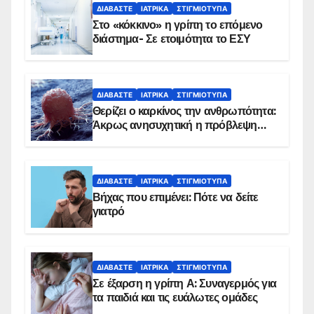
ΔΙΑΒΆΣΤΕ
ΙΑΤΡΙΚΆ
ΣΤΙΓΜΙΌΤΥΠΑ
Στο «κόκκινο» η γρίπη το επόμενο
διάστημα- Σε ετοιμότητα το ΕΣΥ
ΔΙΑΒΆΣΤΕ
ΙΑΤΡΙΚΆ
ΣΤΙΓΜΙΌΤΥΠΑ
Θερίζει ο καρκίνος την ανθρωπότητα:
Άκρως ανησυχητική η πρόβλεψη…
ΔΙΑΒΆΣΤΕ
ΙΑΤΡΙΚΆ
ΣΤΙΓΜΙΌΤΥΠΑ
Βήχας που επιμένει: Πότε να δείτε
γιατρό
ΔΙΑΒΆΣΤΕ
ΙΑΤΡΙΚΆ
ΣΤΙΓΜΙΌΤΥΠΑ
Σε έξαρση η γρίπη Α: Συναγερμός για
τα παιδιά και τις ευάλωτες ομάδες