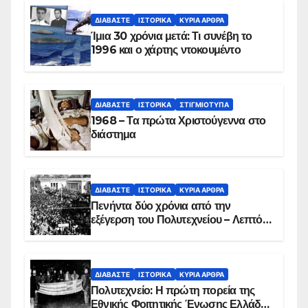
ΔΙΑΒΆΣΤΕ
ΙΣΤΟΡΙΚΆ
ΚΥΡΙΑ ΑΡΘΡΑ
Ίμια 30 χρόνια μετά: Τι συνέβη το
1996 και ο χάρτης ντοκουμέντο
ΔΙΑΒΆΣΤΕ
ΙΣΤΟΡΙΚΆ
ΣΤΙΓΜΙΌΤΥΠΑ
1968 – Τα πρώτα Χριστούγεννα στο
διάστημα
ΔΙΑΒΆΣΤΕ
ΙΣΤΟΡΙΚΆ
ΚΥΡΙΑ ΑΡΘΡΑ
Πενήντα δύο χρόνια από την
εξέγερση του Πολυτεχνείου – Λεπτό
προς λεπτό η εισβολή – ΦΩΤΟ και
ΒΙΝΤΕΟ
ΔΙΑΒΆΣΤΕ
ΙΣΤΟΡΙΚΆ
ΚΥΡΙΑ ΑΡΘΡΑ
Πολυτεχνείο: Η πρώτη πορεία της
Εθνικής Φοιτητικής Ένωσης Ελλάδος