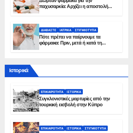
Δωρεάν φάρμακα για την
παχυσαρκία: Αρχίζει η αποστολή
sms για τους δικαιούχους – Οι
προϋποθέσεις ένταξης στο
πρόγραμμα
ΔΙΑΒΆΣΤΕ
ΙΑΤΡΙΚΆ
ΣΤΙΓΜΙΌΤΥΠΑ
Πότε πρέπει να παίρνουμε τα
φάρμακα: Πριν, μετά ή κατά τη
διάρκεια του φαγητού;
Ιστορικά
ΕΠΙΚΑΙΡΌΤΗΤΑ
ΙΣΤΟΡΙΚΆ
Συγκλονιστικές μαρτυρίες από την
τουρκική εισβολή στην Κύπρο
ΕΠΙΚΑΙΡΌΤΗΤΑ
ΙΣΤΟΡΙΚΆ
ΣΤΙΓΜΙΌΤΥΠΑ