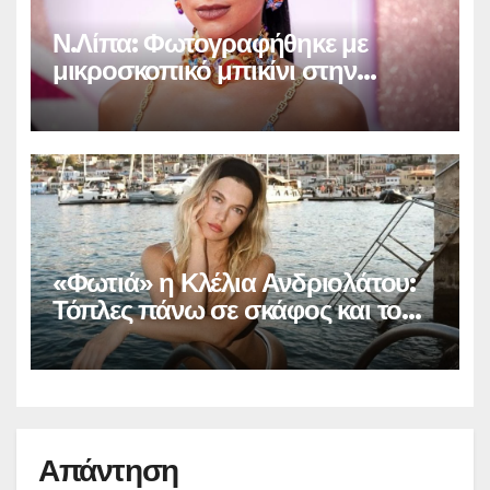
Ν.Λίπα: Φωτογραφήθηκε με
μικροσκοπικό μπικίνι στην
Βραζιλία και «έριξε» το
Instagram (φωτο)
«Φωτιά» η Κλέλια Ανδριολάτου:
Τόπλες πάνω σε σκάφος και το
Instagram… παραληρεί
Απάντηση