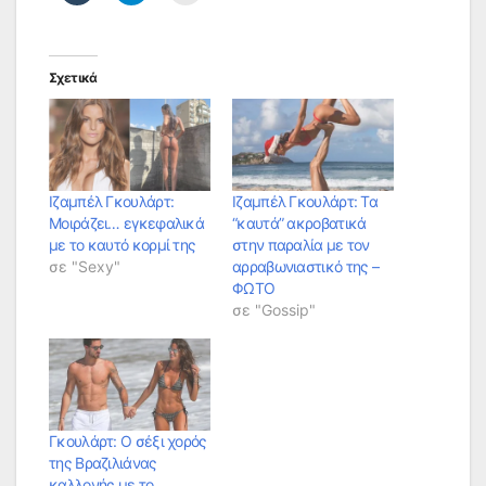
Σχετικά
Iζαμπέλ Γκουλάρτ:
Ιζαμπέλ Γκουλάρτ: Τα
Μοιράζει… εγκεφαλικά
“καυτά” ακροβατικά
με το καυτό κορμί της
στην παραλία με τον
σε "Sexy"
αρραβωνιαστικό της –
ΦΩΤΟ
σε "Gossip"
Γκουλάρτ: Ο σέξι χορός
της Βραζιλιάνας
καλλονής με το