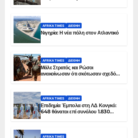
AFRIKA TIMES
ΔΙΕΘΝΉ
Νιγηρία: Η νέα πόλη στον Ατλαντικό
AFRIKA TIMES
ΔΙΕΘΝΉ
Μάλι: Στρατός και Ρώσοι
ανακοίνωσαν ότι σκότωσαν σχεδόν
100 τζιχαντιστές
AFRIKA TIMES
ΔΙΕΘΝΉ
Επιδημία Έμπολα στη ΛΔ Κονγκό:
648 θάνατοι επί συνόλου 1.830
επιβεβαιωμένων κρουσμάτων
AFRIKA TIMES