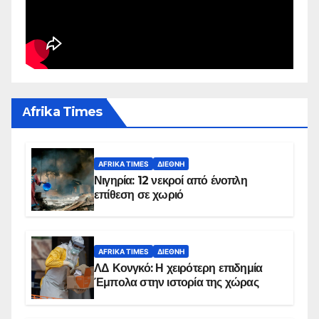
Αfrika Times
AFRIKA TIMES
ΔΙΕΘΝΉ
Νιγηρία: 12 νεκροί από ένοπλη
επίθεση σε χωριό
AFRIKA TIMES
ΔΙΕΘΝΉ
ΛΔ Κονγκό: Η χειρότερη επιδημία
Έμπολα στην ιστορία της χώρας