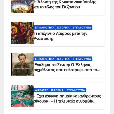
Η Άλωση της Κωνσταντινούπολης
και το τέλος του Βυζαντίου
ΕΠΙΚΑΙΡΌΤΗΤΑ
ΙΣΤΟΡΙΚΆ
ΣΤΙΓΜΙΌΤΥΠΑ
Τι απέγινε ο Λάζαρος μετά την
Ανάσταση;
ΕΠΙΚΑΙΡΌΤΗΤΑ
ΙΣΤΟΡΙΚΆ
ΣΤΙΓΜΙΌΤΥΠΑ
Έγκλημα και Σιωπή: Ο Έλληνας
αιχμάλωτος που επέστρεψε από το
Παραπέτασμα
ΔΙΑΒΆΣΤΕ
ΙΣΤΟΡΙΚΆ
ΣΤΙΓΜΙΌΤΥΠΑ
«Έχει κόκκινη σημαία και ανθρώπους
σίγουρα» – Η τελευταία συνομιλία
των ηρώων στα Ίμια, πριν τη
συντριβή του ελικοπτέρου