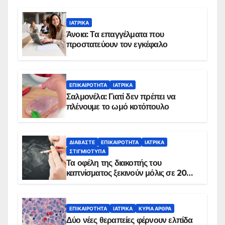
ΙΑΤΡΙΚΆ
Άνοια: Τα επαγγέλματα που
προστατεύουν τον εγκέφαλο
ΕΠΙΚΑΙΡΌΤΗΤΑ
ΙΑΤΡΙΚΆ
Σαλμονέλα: Γιατί δεν πρέπει να
πλένουμε το ωμό κοτόπουλο
ΔΙΑΒΆΣΤΕ
ΕΠΙΚΑΙΡΌΤΗΤΑ
ΙΑΤΡΙΚΆ
ΣΤΙΓΜΙΌΤΥΠΑ
Τα οφέλη της διακοπής του
καπνίσματος ξεκινούν μόλις σε 20
λεπτά
ΕΠΙΚΑΙΡΌΤΗΤΑ
ΙΑΤΡΙΚΆ
ΚΥΡΙΑ ΑΡΘΡΑ
Δύο νέες θεραπείες φέρνουν ελπίδα