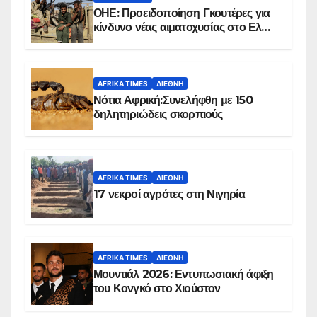
ΟΗΕ: Προειδοποίηση Γκουτέρες για
κίνδυνο νέας αιματοχυσίας στο Ελ
Ομπέιντ του Σουδάν
AFRIKA TIMES
ΔΙΕΘΝΉ
Νότια Αφρική:Συνελήφθη με 150
δηλητηριώδεις σκορπιούς
AFRIKA TIMES
ΔΙΕΘΝΉ
17 νεκροί αγρότες στη Νιγηρία
AFRIKA TIMES
ΔΙΕΘΝΉ
Μουντιάλ 2026: Εντυπωσιακή άφιξη
του Κονγκό στο Χιούστον