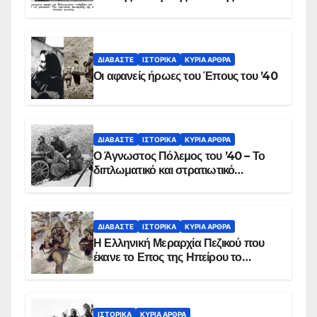
στις 17 Νοεμβρίου 1975 με την
αιματοβαμμένη σημαία
ΔΙΑΒΆΣΤΕ
ΙΣΤΟΡΙΚΆ
ΚΥΡΙΑ ΑΡΘΡΑ
Οι αφανείς ήρωες του Έπους του ’40
ΔΙΑΒΆΣΤΕ
ΙΣΤΟΡΙΚΆ
ΚΥΡΙΑ ΑΡΘΡΑ
Ο Άγνωστος Πόλεμος του ’40 – Το
διπλωματικό και στρατιωτικό
παρασκήνιο
ΔΙΑΒΆΣΤΕ
ΙΣΤΟΡΙΚΆ
ΚΥΡΙΑ ΑΡΘΡΑ
Η Ελληνική Μεραρχία Πεζικού που
έκανε το Επος της Ηπείρου το
χειμώνα του 1940
ΙΣΤΟΡΙΚΆ
ΚΥΡΙΑ ΑΡΘΡΑ