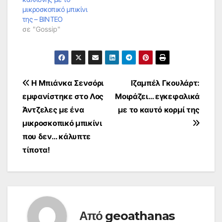
μικροσκοπικό μπικίνι
της – ΒΙΝΤΕΟ
σε "Gossip"
Πλοήγηση
Η Μπιάνκα Σενσόρι
Iζαμπέλ Γκουλάρτ:
εμφανίστηκε στο Λος
Μοιράζει… εγκεφαλικά
άρθρων
Άντζελες με ένα
με το καυτό κορμί της
μικροσκοπικό μπικίνι
που δεν… κάλυπτε
τίποτα!
Από
geoathanas