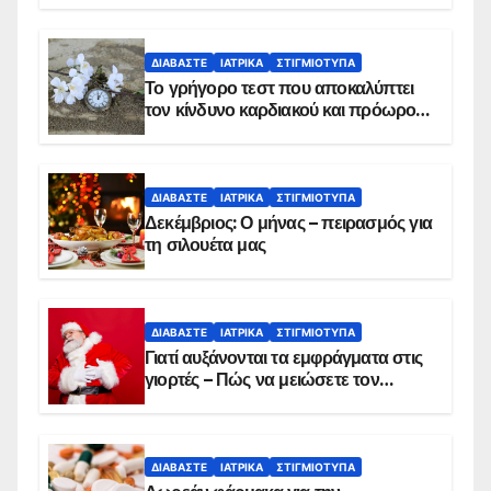
ΔΙΑΒΆΣΤΕ
ΙΑΤΡΙΚΆ
ΣΤΙΓΜΙΌΤΥΠΑ
Το γρήγορο τεστ που αποκαλύπτει
τον κίνδυνο καρδιακού και πρόωρου
θανάτου
ΔΙΑΒΆΣΤΕ
ΙΑΤΡΙΚΆ
ΣΤΙΓΜΙΌΤΥΠΑ
Δεκέμβριος: Ο μήνας – πειρασμός για
τη σιλουέτα μας
ΔΙΑΒΆΣΤΕ
ΙΑΤΡΙΚΆ
ΣΤΙΓΜΙΌΤΥΠΑ
Γιατί αυξάνονται τα εμφράγματα στις
γιορτές – Πώς να μειώσετε τον
κίνδυνο, σύμφωνα με καρδιολόγο
ΔΙΑΒΆΣΤΕ
ΙΑΤΡΙΚΆ
ΣΤΙΓΜΙΌΤΥΠΑ