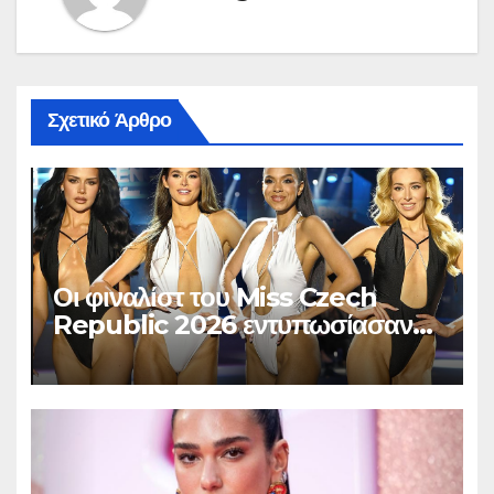
Σχετικό Άρθρο
Οι φιναλίστ του Miss Czech
Republic 2026 εντυπωσίασαν
στο Χ