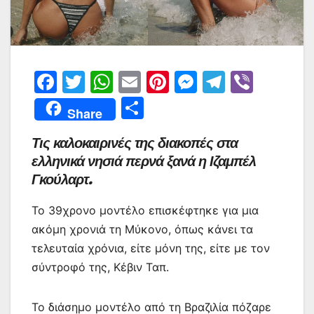
F
T
W
E
Pi
M
T
Vi
a
w
h
m
nt
e
el
b
Μ
Share
c
itt
at
ai
er
s
e
er
οι
Τις καλοκαιρινές της διακοπές στα
e
er
s
l
e
s
gr
ρ
ελληνικά νησιά περνά ξανά η Ιζαμπέλ
b
A
st
e
a
α
Γκούλαρτ.
o
p
n
m
σ
o
p
g
Το 39χρονο μοντέλο επισκέφτηκε για μια
τε
ακόμη χρονιά τη Μύκονο, όπως κάνει τα
k
er
ίτ
τελευταία χρόνια, είτε μόνη της, είτε με τον
ε
σύντροφό της, Κέβιν Ταπ.
Το διάσημο μοντέλο από τη Βραζιλία πόζαρε