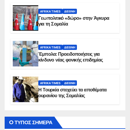
AFRIKA TIMES
ΔΙΕΘΝΉ
Γεωπολιτικό «δώρο» στην Άγκυρα
για τη Σομαλία
AFRIKA TIMES
ΔΙΕΘΝΉ
Έμπολα: Προειδοποιήσεις για
κίνδυνο νέας φονικής επιδημίας
AFRIKA TIMES
ΔΙΕΘΝΉ
Η Τουρκία στοχεύει τα αποθέματα
ουρανίου της Σομαλίας
O ΤΥΠΟΣ ΣΗΜΕΡΑ