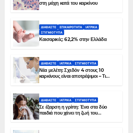
στη μάχη κατά του καρκίνου
ΔΙΑΒΆΣΤΕ
ΕΠΙΚΑΙΡΌΤΗΤΑ
ΙΑΤΡΙΚΆ
ΣΤΙΓΜΙΌΤΥΠΑ
Καισαρικές: 62,2% στην Ελλάδα
ΔΙΑΒΆΣΤΕ
ΙΑΤΡΙΚΆ
ΣΤΙΓΜΙΌΤΥΠΑ
Νέα μελέτη: Σχεδόν 4 στους 10
καρκίνους είναι αποτρέψιμοι – Τι
δείχνουν τα στοιχεία
ΔΙΑΒΆΣΤΕ
ΙΑΤΡΙΚΆ
ΣΤΙΓΜΙΌΤΥΠΑ
Σε έξαρση η γρίπη: Ένα στα δύο
παιδιά που χάνει τη ζωή του
αντιμετωπίζει υποκείμενο νόσημα –
Εμβολιασμό συνιστούν οι ειδικοί