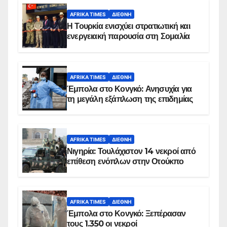
AFRIKA TIMES
ΔΙΕΘΝΉ
Η Τουρκία ενισχύει στρατιωτική και
ενεργειακή παρουσία στη Σομαλία
AFRIKA TIMES
ΔΙΕΘΝΉ
Έμπολα στο Κονγκό: Ανησυχία για
τη μεγάλη εξάπλωση της επιδημίας
AFRIKA TIMES
ΔΙΕΘΝΉ
Νιγηρία: Τουλάχιστον 14 νεκροί από
επίθεση ενόπλων στην Οτούκπο
AFRIKA TIMES
ΔΙΕΘΝΉ
Έμπολα στο Κονγκό: Ξεπέρασαν
τους 1.350 οι νεκροί