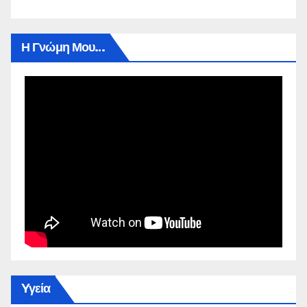
Η Γνώμη Μου…
Yγεία