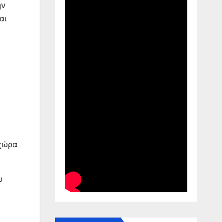
ην
αι
 χώρα
υ