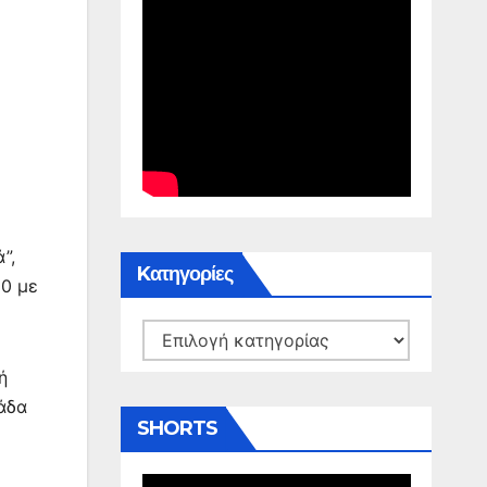
”,
Kατηγορίες
20 με
Kατηγορίες
ή
λάδα
SHORTS