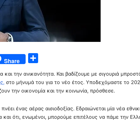
Μ
Share
οι
 και την ανικανότητα. Και βαδίζουμε με σιγουριά μπροστά
ρ
ς,
στο μήνυμά του για το νέο έτος. Υποδεχόμαστε το 20
α
ουν την οικονομία και την κοινωνία, πρόσθεσε.
σ
τε
 πνέει ένας αέρας αισιοδοξίας. Εδραιώνεται μία νέα εθνικ
ίτ
α και ότι, ενωμένοι, μπορούμε επιτέλους να πάμε την Ελ
ε