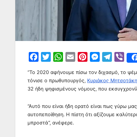
F
T
W
E
Pi
M
T
Vi
a
w
h
m
nt
e
el
b
“Το 2020 αφήνουμε πίσω τον διχασμό, το ψέμα
c
itt
at
ai
er
s
e
er
τόνισε ο πρωθυπουργός,
Κυριάκος Μητσοτάκη
e
er
s
l
e
s
gr
32 ήδη ψηφισμένους νόμους, που εκσυγχρονίζ
b
A
st
e
a
o
p
n
m
“Αυτό που είναι ήδη ορατό είναι πως γύρω μας
o
p
g
αυτοπεποίθηση. Η πίστη ότι αξίζουμε καλύτερ
k
er
μπροστά”, ανέφερε.