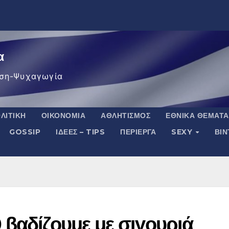
α
ση-Ψυχαγωγία
ΛΙΤΙΚΉ
ΟΙΚΟΝΟΜΊΑ
ΑΘΛΗΤΙΣΜΌΣ
ΕΘΝΙΚΆ ΘΈΜΑΤΑ
GOSSIP
ΙΔΈΕΣ – TIPS
ΠΕΡΊΕΡΓΑ
SEXY
ΒΙ
 βαδίζουμε με σιγουριά