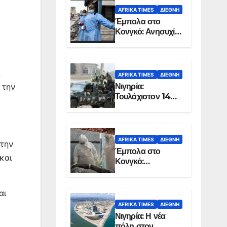
AFRIKA TIMES
ΔΙΕΘΝΉ
Έμπολα στο
Κονγκό: Ανησυχία
για τη μεγάλη
εξάπλωση της
επιδημίας
AFRIKA TIMES
ΔΙΕΘΝΉ
Νιγηρία:
 την
Τουλάχιστον 14
νεκροί από
επίθεση ενόπλων
στην Οτούκπο
AFRIKA TIMES
ΔΙΕΘΝΉ
στην
Έμπολα στο
και
Κονγκό:
Ξεπέρασαν τους
1.350 οι νεκροί
αι
AFRIKA TIMES
ΔΙΕΘΝΉ
Νιγηρία: Η νέα
πόλη στον