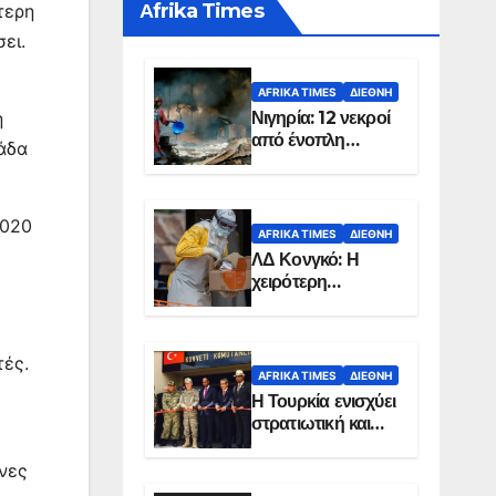
Αfrika Times
τερη
ει.
AFRIKA TIMES
ΔΙΕΘΝΉ
Νιγηρία: 12 νεκροί
ή
από ένοπλη
λάδα
επίθεση σε χωριό
2020
AFRIKA TIMES
ΔΙΕΘΝΉ
ΛΔ Κονγκό: Η
χειρότερη
επιδημία Έμπολα
στην ιστορία της
χώρας
τές.
AFRIKA TIMES
ΔΙΕΘΝΉ
Η Τουρκία ενισχύει
στρατιωτική και
ενεργειακή
παρουσία στη
ηνες
Σομαλία