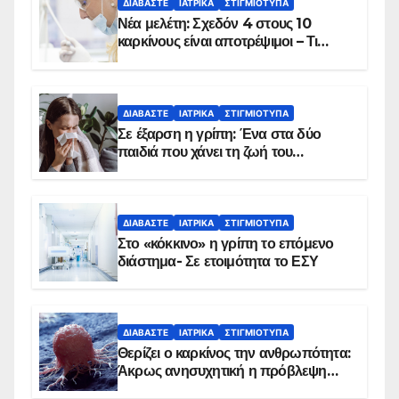
ΔΙΑΒΆΣΤΕ
ΙΑΤΡΙΚΆ
ΣΤΙΓΜΙΌΤΥΠΑ
Νέα μελέτη: Σχεδόν 4 στους 10
καρκίνους είναι αποτρέψιμοι – Τι
δείχνουν τα στοιχεία
ΔΙΑΒΆΣΤΕ
ΙΑΤΡΙΚΆ
ΣΤΙΓΜΙΌΤΥΠΑ
Σε έξαρση η γρίπη: Ένα στα δύο
παιδιά που χάνει τη ζωή του
αντιμετωπίζει υποκείμενο νόσημα –
Εμβολιασμό συνιστούν οι ειδικοί
ΔΙΑΒΆΣΤΕ
ΙΑΤΡΙΚΆ
ΣΤΙΓΜΙΌΤΥΠΑ
Στο «κόκκινο» η γρίπη το επόμενο
διάστημα- Σε ετοιμότητα το ΕΣΥ
ΔΙΑΒΆΣΤΕ
ΙΑΤΡΙΚΆ
ΣΤΙΓΜΙΌΤΥΠΑ
Θερίζει ο καρκίνος την ανθρωπότητα:
Άκρως ανησυχητική η πρόβλεψη…