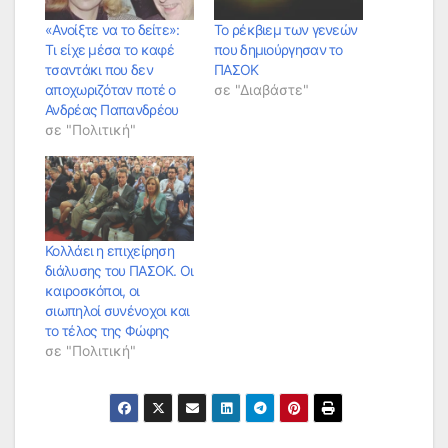
«Ανοίξτε να το δείτε»:
Το ρέκβιεμ των γενεών
Τι είχε μέσα το καφέ
που δημιούργησαν το
τσαντάκι που δεν
ΠΑΣΟΚ
αποχωριζόταν ποτέ ο
σε "Διαβάστε"
Ανδρέας Παπανδρέου
σε "Πολιτική"
Κολλάει η επιχείρηση
διάλυσης του ΠΑΣΟΚ. Οι
καιροσκόποι, οι
σιωπηλοί συνένοχοι και
το τέλος της Φώφης
σε "Πολιτική"