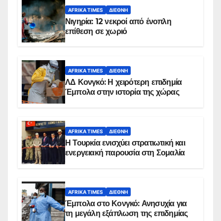
AFRIKA TIMES
ΔΙΕΘΝΉ
Νιγηρία: 12 νεκροί από ένοπλη
επίθεση σε χωριό
AFRIKA TIMES
ΔΙΕΘΝΉ
ΛΔ Κονγκό: Η χειρότερη επιδημία
Έμπολα στην ιστορία της χώρας
AFRIKA TIMES
ΔΙΕΘΝΉ
Η Τουρκία ενισχύει στρατιωτική και
ενεργειακή παρουσία στη Σομαλία
AFRIKA TIMES
ΔΙΕΘΝΉ
Έμπολα στο Κονγκό: Ανησυχία για
τη μεγάλη εξάπλωση της επιδημίας