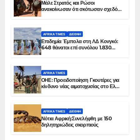
Μάλι: Στρατός και Ρώσοι
ανακοίνωσαν ότι σκότωσαν σχεδόν
100 τζιχαντιστές
AFRIKA TIMES
ΔΙΕΘΝΉ
Επιδημία Έμπολα στη ΛΔ Κονγκό:
648 θάνατοι επί συνόλου 1.830
επιβεβαιωμένων κρουσμάτων
AFRIKA TIMES
ΟΗΕ: Προειδοποίηση Γκουτέρες για
κίνδυνο νέας αιματοχυσίας στο Ελ
Ομπέιντ του Σουδάν
AFRIKA TIMES
ΔΙΕΘΝΉ
Νότια Αφρική:Συνελήφθη με 150
δηλητηριώδεις σκορπιούς