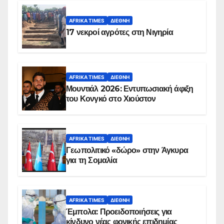
AFRIKA TIMES
ΔΙΕΘΝΉ
17 νεκροί αγρότες στη Νιγηρία
AFRIKA TIMES
ΔΙΕΘΝΉ
Μουντιάλ 2026: Εντυπωσιακή άφιξη
του Κονγκό στο Χιούστον
AFRIKA TIMES
ΔΙΕΘΝΉ
Γεωπολιτικό «δώρο» στην Άγκυρα
για τη Σομαλία
AFRIKA TIMES
ΔΙΕΘΝΉ
Έμπολα: Προειδοποιήσεις για
κίνδυνο νέας φονικής επιδημίας