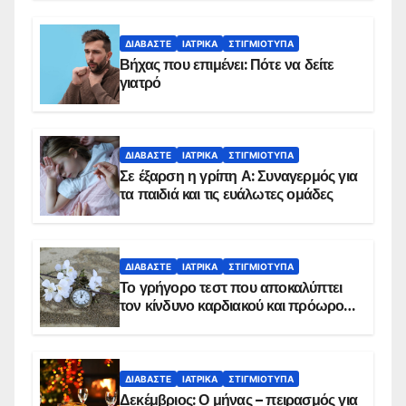
ΔΙΑΒΆΣΤΕ
ΙΑΤΡΙΚΆ
ΣΤΙΓΜΙΌΤΥΠΑ
Βήχας που επιμένει: Πότε να δείτε
γιατρό
ΔΙΑΒΆΣΤΕ
ΙΑΤΡΙΚΆ
ΣΤΙΓΜΙΌΤΥΠΑ
Σε έξαρση η γρίπη Α: Συναγερμός για
τα παιδιά και τις ευάλωτες ομάδες
ΔΙΑΒΆΣΤΕ
ΙΑΤΡΙΚΆ
ΣΤΙΓΜΙΌΤΥΠΑ
Το γρήγορο τεστ που αποκαλύπτει
τον κίνδυνο καρδιακού και πρόωρου
θανάτου
ΔΙΑΒΆΣΤΕ
ΙΑΤΡΙΚΆ
ΣΤΙΓΜΙΌΤΥΠΑ
Δεκέμβριος: Ο μήνας – πειρασμός για