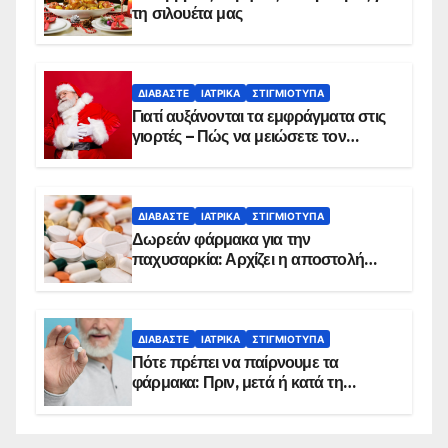
τη σιλουέτα μας
ΔΙΑΒΆΣΤΕ
ΙΑΤΡΙΚΆ
ΣΤΙΓΜΙΌΤΥΠΑ
Γιατί αυξάνονται τα εμφράγματα στις
γιορτές – Πώς να μειώσετε τον
κίνδυνο, σύμφωνα με καρδιολόγο
ΔΙΑΒΆΣΤΕ
ΙΑΤΡΙΚΆ
ΣΤΙΓΜΙΌΤΥΠΑ
Δωρεάν φάρμακα για την
παχυσαρκία: Αρχίζει η αποστολή
sms για τους δικαιούχους – Οι
προϋποθέσεις ένταξης στο
πρόγραμμα
ΔΙΑΒΆΣΤΕ
ΙΑΤΡΙΚΆ
ΣΤΙΓΜΙΌΤΥΠΑ
Πότε πρέπει να παίρνουμε τα
φάρμακα: Πριν, μετά ή κατά τη
διάρκεια του φαγητού;