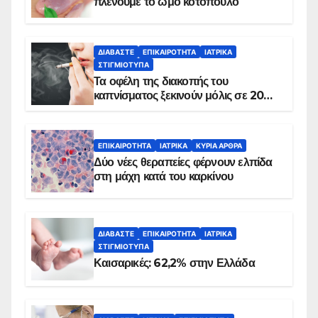
πλένουμε το ωμό κοτόπουλο
ΔΙΑΒΆΣΤΕ
ΕΠΙΚΑΙΡΌΤΗΤΑ
ΙΑΤΡΙΚΆ
ΣΤΙΓΜΙΌΤΥΠΑ
Τα οφέλη της διακοπής του
καπνίσματος ξεκινούν μόλις σε 20
λεπτά
ΕΠΙΚΑΙΡΌΤΗΤΑ
ΙΑΤΡΙΚΆ
ΚΥΡΙΑ ΑΡΘΡΑ
Δύο νέες θεραπείες φέρνουν ελπίδα
στη μάχη κατά του καρκίνου
ΔΙΑΒΆΣΤΕ
ΕΠΙΚΑΙΡΌΤΗΤΑ
ΙΑΤΡΙΚΆ
ΣΤΙΓΜΙΌΤΥΠΑ
Καισαρικές: 62,2% στην Ελλάδα