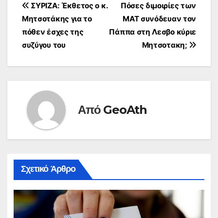
Πλοήγηση
ΣΥΡΙΖΑ: Έκθετος ο κ.
Πόσες διμοιρίες των
Μητσοτάκης για το
ΜΑΤ συνόδευαν τον
άρθρων
πόθεν έσχες της
Πάππα στη Λεσβο κύριε
συζύγου του
Μητσοτακη;
Από
GeoAth
Σχετικό Άρθρο