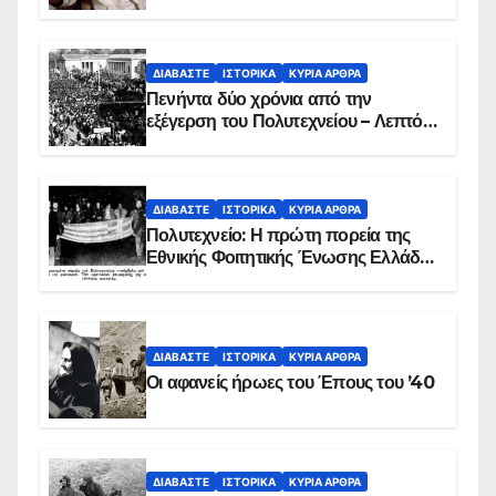
ΔΙΑΒΆΣΤΕ
ΙΣΤΟΡΙΚΆ
ΚΥΡΙΑ ΑΡΘΡΑ
Πενήντα δύο χρόνια από την
εξέγερση του Πολυτεχνείου – Λεπτό
προς λεπτό η εισβολή – ΦΩΤΟ και
ΒΙΝΤΕΟ
ΔΙΑΒΆΣΤΕ
ΙΣΤΟΡΙΚΆ
ΚΥΡΙΑ ΑΡΘΡΑ
Πολυτεχνείο: Η πρώτη πορεία της
Εθνικής Φοιτητικής Ένωσης Ελλάδος
στις 17 Νοεμβρίου 1975 με την
αιματοβαμμένη σημαία
ΔΙΑΒΆΣΤΕ
ΙΣΤΟΡΙΚΆ
ΚΥΡΙΑ ΑΡΘΡΑ
Οι αφανείς ήρωες του Έπους του ’40
ΔΙΑΒΆΣΤΕ
ΙΣΤΟΡΙΚΆ
ΚΥΡΙΑ ΑΡΘΡΑ