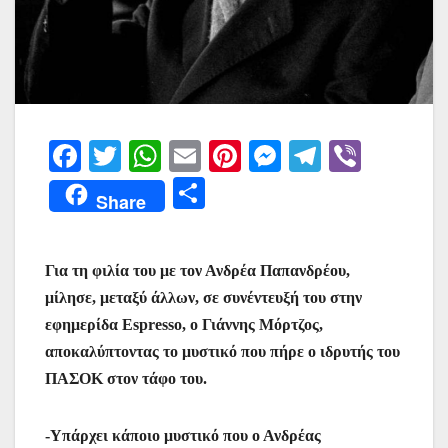
F
T
W
E
Pi
M
T
Vi
a
w
h
m
nt
e
el
b
Μ
Share
c
itt
at
ai
er
s
e
er
οι
e
er
s
l
e
s
gr
ρ
Για τη φιλία του με τον Ανδρέα Παπανδρέου,
b
A
st
e
a
α
μίλησε, μεταξύ άλλων, σε συνέντευξή του στην
o
p
n
m
σ
εφημερίδα Espresso, ο Γιάννης Μόρτζος,
o
p
g
τε
αποκαλύπτοντας το μυστικό που πήρε ο ιδρυτής του
k
er
ίτ
ΠΑΣΟΚ στον τάφο του.
ε
-Υπάρχει κάποιο μυστικό που ο Ανδρέας