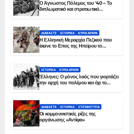
Ο Άγνωστος Πόλεμος του ’40 – Το
διπλωματικό και στρατιωτικό
παρασκήνιο
ΔΙΑΒΆΣΤΕ
ΙΣΤΟΡΙΚΆ
ΚΥΡΙΑ ΑΡΘΡΑ
Η Ελληνική Μεραρχία Πεζικού που
έκανε το Επος της Ηπείρου το
χειμώνα του 1940
ΙΣΤΟΡΙΚΆ
ΚΥΡΙΑ ΑΡΘΡΑ
Έλληνες: Ο μόνος λαός που γιορτάζει
την αρχή του πολέμου και όχι το
τέλος του
ΔΙΑΒΆΣΤΕ
ΙΣΤΟΡΙΚΆ
ΣΤΙΓΜΙΌΤΥΠΑ
Οι κομμουνιστικές ρίζες της
οργάνωσης «Αντίφα»