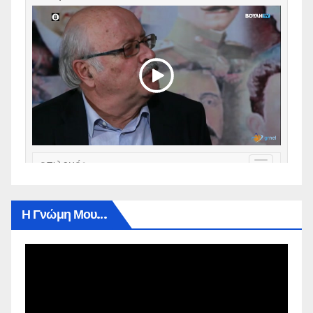
Η Γνώμη Μου…