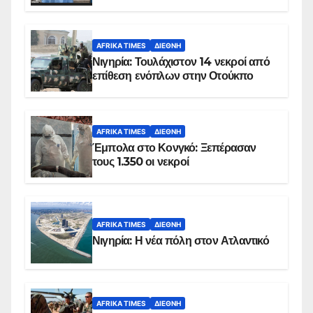
AFRIKA TIMES
ΔΙΕΘΝΉ
Νιγηρία: Τουλάχιστον 14 νεκροί από
επίθεση ενόπλων στην Οτούκπο
AFRIKA TIMES
ΔΙΕΘΝΉ
Έμπολα στο Κονγκό: Ξεπέρασαν
τους 1.350 οι νεκροί
AFRIKA TIMES
ΔΙΕΘΝΉ
Νιγηρία: Η νέα πόλη στον Ατλαντικό
AFRIKA TIMES
ΔΙΕΘΝΉ