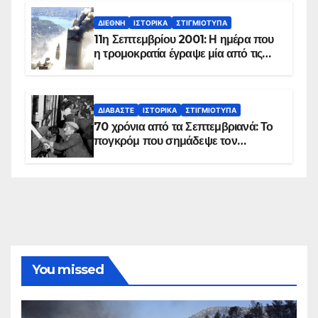
ΔΙΕΘΝΉ
ΙΣΤΟΡΙΚΆ
ΣΤΙΓΜΙΌΤΥΠΑ
11η Σεπτεμβρίου 2001: Η ημέρα που
η τρομοκρατία έγραψε μία από τις
πιο μαύρες σελίδες στην ιστορία του
πλανήτη
ΔΙΑΒΆΣΤΕ
ΙΣΤΟΡΙΚΆ
ΣΤΙΓΜΙΌΤΥΠΑ
70 χρόνια από τα Σεπτεμβριανά: Το
πογκρόμ που σημάδεψε τον
ελληνισμό της Κωνσταντινούπολης
You missed