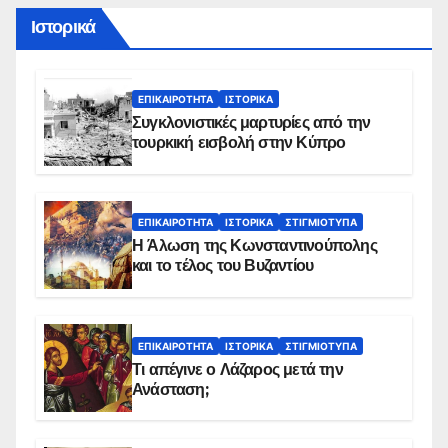
Ιστορικά
ΕΠΙΚΑΙΡΌΤΗΤΑ
ΙΣΤΟΡΙΚΆ
Συγκλονιστικές μαρτυρίες από την
τουρκική εισβολή στην Κύπρο
ΕΠΙΚΑΙΡΌΤΗΤΑ
ΙΣΤΟΡΙΚΆ
ΣΤΙΓΜΙΌΤΥΠΑ
Η Άλωση της Κωνσταντινούπολης
και το τέλος του Βυζαντίου
ΕΠΙΚΑΙΡΌΤΗΤΑ
ΙΣΤΟΡΙΚΆ
ΣΤΙΓΜΙΌΤΥΠΑ
Τι απέγινε ο Λάζαρος μετά την
Ανάσταση;