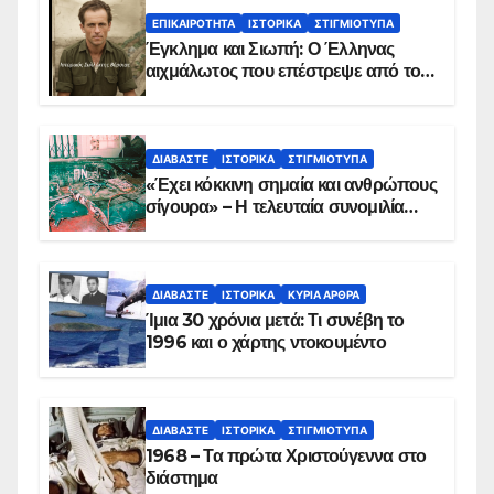
ΕΠΙΚΑΙΡΌΤΗΤΑ
ΙΣΤΟΡΙΚΆ
ΣΤΙΓΜΙΌΤΥΠΑ
Έγκλημα και Σιωπή: Ο Έλληνας
αιχμάλωτος που επέστρεψε από το
Παραπέτασμα
ΔΙΑΒΆΣΤΕ
ΙΣΤΟΡΙΚΆ
ΣΤΙΓΜΙΌΤΥΠΑ
«Έχει κόκκινη σημαία και ανθρώπους
σίγουρα» – Η τελευταία συνομιλία
των ηρώων στα Ίμια, πριν τη
συντριβή του ελικοπτέρου
ΔΙΑΒΆΣΤΕ
ΙΣΤΟΡΙΚΆ
ΚΥΡΙΑ ΑΡΘΡΑ
Ίμια 30 χρόνια μετά: Τι συνέβη το
1996 και ο χάρτης ντοκουμέντο
ΔΙΑΒΆΣΤΕ
ΙΣΤΟΡΙΚΆ
ΣΤΙΓΜΙΌΤΥΠΑ
1968 – Τα πρώτα Χριστούγεννα στο
διάστημα