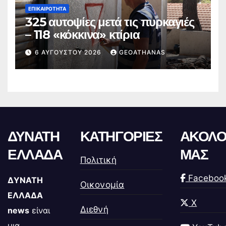
ΕΠΙΚΑΙΡΌΤΗΤΑ
325 αυτοψίες μετά τις πυρκαγιές
– 118 «κόκκινα» κτίρια
6 ΑΥΓΟΎΣΤΟΥ 2026
GEOATHANAS
ΔΥΝΑΤΗ
ΚΑΤΗΓΟΡΙΕΣ
ΑΚΟΛΟ
ΕΛΛΑΔΑ
ΜΑΣ
Πολιτική
Faceboo
ΔΥΝΑΤΗ
Οικονομία
ΕΛΛΑΔΑ
X
Διεθνή
news
είναι
μια