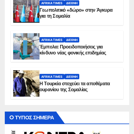
AFRIKA TIMES
ΔΙΕΘΝΉ
Γεωπολιτικό «δώρο» στην Άγκυρα
για τη Σομαλία
AFRIKA TIMES
ΔΙΕΘΝΉ
Έμπολα: Προειδοποιήσεις για
κίνδυνο νέας φονικής επιδημίας
AFRIKA TIMES
ΔΙΕΘΝΉ
Η Τουρκία στοχεύει τα αποθέματα
ουρανίου της Σομαλίας
O ΤΥΠΟΣ ΣΗΜΕΡΑ