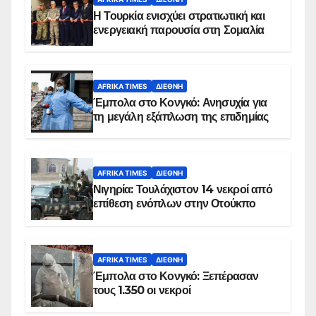
Η Τουρκία ενισχύει στρατιωτική και
ενεργειακή παρουσία στη Σομαλία
AFRIKA TIMES
ΔΙΕΘΝΉ
Έμπολα στο Κονγκό: Ανησυχία για
τη μεγάλη εξάπλωση της επιδημίας
AFRIKA TIMES
ΔΙΕΘΝΉ
Νιγηρία: Τουλάχιστον 14 νεκροί από
επίθεση ενόπλων στην Οτούκπο
AFRIKA TIMES
ΔΙΕΘΝΉ
Έμπολα στο Κονγκό: Ξεπέρασαν
τους 1.350 οι νεκροί