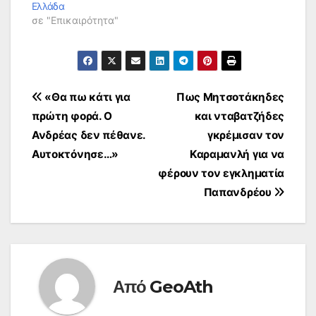
Ελλάδα
σε "Επικαιρότητα"
Πλοήγηση
«Θα πω κάτι για
Πως Μητσοτάκηδες
πρώτη φορά. Ο
και νταβατζήδες
άρθρων
Ανδρέας δεν πέθανε.
γκρέμισαν τον
Αυτοκτόνησε…»
Καραμανλή για να
φέρουν τον εγκληματία
Παπανδρέου
Από
GeoAth