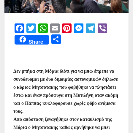
F
T
W
E
Pi
M
T
Vi
a
w
h
m
nt
e
el
b
Μ
Share
c
itt
at
ai
er
s
e
er
οι
e
er
s
l
e
s
gr
ρ
b
A
st
e
a
α
Δεν μπήκα στη Μόρια διότι για να μπω έπρεπε να
o
p
n
m
σ
συνοδευομαι με δυο διμοιρίες αστυνομικών δήλωσε
o
p
g
τε
ο κύριος Μητσοτακης που φοβήθηκε να πλησιάσει
k
er
ίτ
έστω και έναν πρόσφυγα στη Μυτιλήνη οταν ακόμη
ε
και ο Πάππας κυκλοφορουσε χωρίς φόβο ανάμεσα
τους.
Απο απόσταση ξεναγήθηκε στον καταυλισμό της
Μόρια ο Μητσοτακης καθως αρνήθηκε να μπει