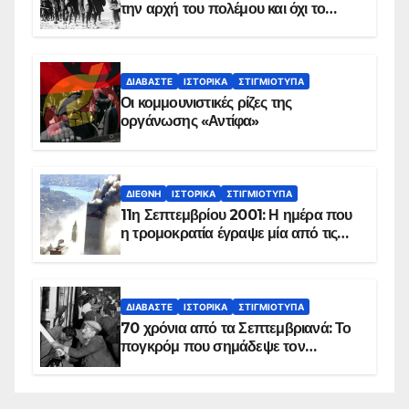
την αρχή του πολέμου και όχι το
τέλος του
ΔΙΑΒΆΣΤΕ
ΙΣΤΟΡΙΚΆ
ΣΤΙΓΜΙΌΤΥΠΑ
Οι κομμουνιστικές ρίζες της
οργάνωσης «Αντίφα»
ΔΙΕΘΝΉ
ΙΣΤΟΡΙΚΆ
ΣΤΙΓΜΙΌΤΥΠΑ
11η Σεπτεμβρίου 2001: Η ημέρα που
η τρομοκρατία έγραψε μία από τις
πιο μαύρες σελίδες στην ιστορία του
πλανήτη
ΔΙΑΒΆΣΤΕ
ΙΣΤΟΡΙΚΆ
ΣΤΙΓΜΙΌΤΥΠΑ
70 χρόνια από τα Σεπτεμβριανά: Το
πογκρόμ που σημάδεψε τον
ελληνισμό της Κωνσταντινούπολης