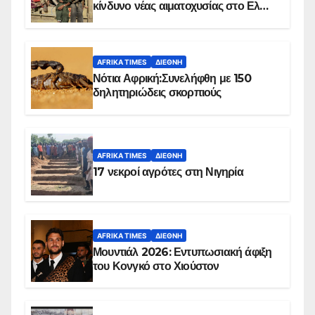
κίνδυνο νέας αιματοχυσίας στο Ελ
Ομπέιντ του Σουδάν
AFRIKA TIMES
ΔΙΕΘΝΉ
Νότια Αφρική:Συνελήφθη με 150
δηλητηριώδεις σκορπιούς
AFRIKA TIMES
ΔΙΕΘΝΉ
17 νεκροί αγρότες στη Νιγηρία
AFRIKA TIMES
ΔΙΕΘΝΉ
Μουντιάλ 2026: Εντυπωσιακή άφιξη
του Κονγκό στο Χιούστον