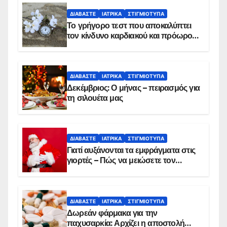
ΔΙΑΒΆΣΤΕ
ΙΑΤΡΙΚΆ
ΣΤΙΓΜΙΌΤΥΠΑ
Το γρήγορο τεστ που αποκαλύπτει
τον κίνδυνο καρδιακού και πρόωρου
θανάτου
ΔΙΑΒΆΣΤΕ
ΙΑΤΡΙΚΆ
ΣΤΙΓΜΙΌΤΥΠΑ
Δεκέμβριος: Ο μήνας – πειρασμός για
τη σιλουέτα μας
ΔΙΑΒΆΣΤΕ
ΙΑΤΡΙΚΆ
ΣΤΙΓΜΙΌΤΥΠΑ
Γιατί αυξάνονται τα εμφράγματα στις
γιορτές – Πώς να μειώσετε τον
κίνδυνο, σύμφωνα με καρδιολόγο
ΔΙΑΒΆΣΤΕ
ΙΑΤΡΙΚΆ
ΣΤΙΓΜΙΌΤΥΠΑ
Δωρεάν φάρμακα για την
παχυσαρκία: Αρχίζει η αποστολή