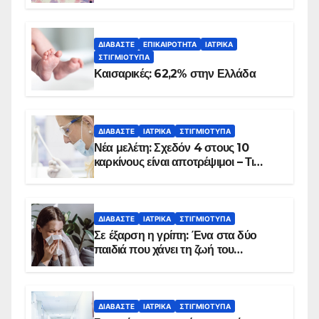
ΔΙΑΒΆΣΤΕ
ΕΠΙΚΑΙΡΌΤΗΤΑ
ΙΑΤΡΙΚΆ
ΣΤΙΓΜΙΌΤΥΠΑ
Καισαρικές: 62,2% στην Ελλάδα
ΔΙΑΒΆΣΤΕ
ΙΑΤΡΙΚΆ
ΣΤΙΓΜΙΌΤΥΠΑ
Νέα μελέτη: Σχεδόν 4 στους 10
καρκίνους είναι αποτρέψιμοι – Τι
δείχνουν τα στοιχεία
ΔΙΑΒΆΣΤΕ
ΙΑΤΡΙΚΆ
ΣΤΙΓΜΙΌΤΥΠΑ
Σε έξαρση η γρίπη: Ένα στα δύο
παιδιά που χάνει τη ζωή του
αντιμετωπίζει υποκείμενο νόσημα –
Εμβολιασμό συνιστούν οι ειδικοί
ΔΙΑΒΆΣΤΕ
ΙΑΤΡΙΚΆ
ΣΤΙΓΜΙΌΤΥΠΑ