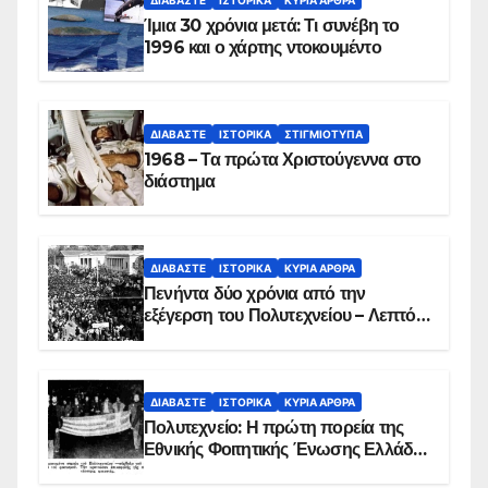
Ίμια 30 χρόνια μετά: Τι συνέβη το
1996 και ο χάρτης ντοκουμέντο
ΔΙΑΒΆΣΤΕ
ΙΣΤΟΡΙΚΆ
ΣΤΙΓΜΙΌΤΥΠΑ
1968 – Τα πρώτα Χριστούγεννα στο
διάστημα
ΔΙΑΒΆΣΤΕ
ΙΣΤΟΡΙΚΆ
ΚΥΡΙΑ ΑΡΘΡΑ
Πενήντα δύο χρόνια από την
εξέγερση του Πολυτεχνείου – Λεπτό
προς λεπτό η εισβολή – ΦΩΤΟ και
ΒΙΝΤΕΟ
ΔΙΑΒΆΣΤΕ
ΙΣΤΟΡΙΚΆ
ΚΥΡΙΑ ΑΡΘΡΑ
Πολυτεχνείο: Η πρώτη πορεία της
Εθνικής Φοιτητικής Ένωσης Ελλάδος
στις 17 Νοεμβρίου 1975 με την