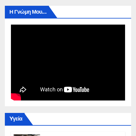
Η Γνώμη Μου…
Yγεία