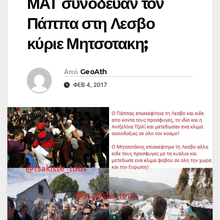
ΜΑΤ συνόδευαν τον
Πάππα στη Λεσβο
κύριε Μητσοτακη;
Από
GeoAth
ΦΕΒ 4, 2017