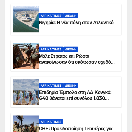
AFRIKA TIMES
ΔΙΕΘΝΉ
Νιγηρία: Η νέα πόλη στον Ατλαντικό
AFRIKA TIMES
ΔΙΕΘΝΉ
Μάλι: Στρατός και Ρώσοι
ανακοίνωσαν ότι σκότωσαν σχεδόν
100 τζιχαντιστές
AFRIKA TIMES
ΔΙΕΘΝΉ
Επιδημία Έμπολα στη ΛΔ Κονγκό:
648 θάνατοι επί συνόλου 1.830
επιβεβαιωμένων κρουσμάτων
AFRIKA TIMES
ΟΗΕ: Προειδοποίηση Γκουτέρες για