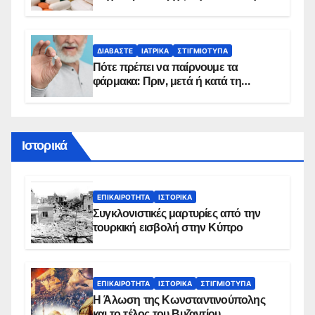
sms για τους δικαιούχους – Οι
προϋποθέσεις ένταξης στο
πρόγραμμα
ΔΙΑΒΆΣΤΕ
ΙΑΤΡΙΚΆ
ΣΤΙΓΜΙΌΤΥΠΑ
Πότε πρέπει να παίρνουμε τα
φάρμακα: Πριν, μετά ή κατά τη
διάρκεια του φαγητού;
Ιστορικά
ΕΠΙΚΑΙΡΌΤΗΤΑ
ΙΣΤΟΡΙΚΆ
Συγκλονιστικές μαρτυρίες από την
τουρκική εισβολή στην Κύπρο
ΕΠΙΚΑΙΡΌΤΗΤΑ
ΙΣΤΟΡΙΚΆ
ΣΤΙΓΜΙΌΤΥΠΑ
Η Άλωση της Κωνσταντινούπολης
και το τέλος του Βυζαντίου