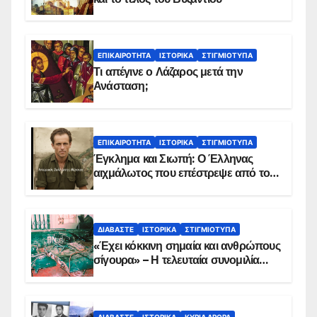
ΕΠΙΚΑΙΡΌΤΗΤΑ
ΙΣΤΟΡΙΚΆ
ΣΤΙΓΜΙΌΤΥΠΑ
Τι απέγινε ο Λάζαρος μετά την
Ανάσταση;
ΕΠΙΚΑΙΡΌΤΗΤΑ
ΙΣΤΟΡΙΚΆ
ΣΤΙΓΜΙΌΤΥΠΑ
Έγκλημα και Σιωπή: Ο Έλληνας
αιχμάλωτος που επέστρεψε από το
Παραπέτασμα
ΔΙΑΒΆΣΤΕ
ΙΣΤΟΡΙΚΆ
ΣΤΙΓΜΙΌΤΥΠΑ
«Έχει κόκκινη σημαία και ανθρώπους
σίγουρα» – Η τελευταία συνομιλία
των ηρώων στα Ίμια, πριν τη
συντριβή του ελικοπτέρου
ΔΙΑΒΆΣΤΕ
ΙΣΤΟΡΙΚΆ
ΚΥΡΙΑ ΑΡΘΡΑ