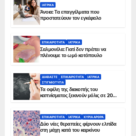
ΙΑΤΡΙΚΆ
Άνοια: Τα επαγγέλματα που
προστατεύουν τον εγκέφαλο
ΕΠΙΚΑΙΡΌΤΗΤΑ
ΙΑΤΡΙΚΆ
Σαλμονέλα: Γιατί δεν πρέπει να
πλένουμε το ωμό κοτόπουλο
ΔΙΑΒΆΣΤΕ
ΕΠΙΚΑΙΡΌΤΗΤΑ
ΙΑΤΡΙΚΆ
ΣΤΙΓΜΙΌΤΥΠΑ
Τα οφέλη της διακοπής του
καπνίσματος ξεκινούν μόλις σε 20
λεπτά
ΕΠΙΚΑΙΡΌΤΗΤΑ
ΙΑΤΡΙΚΆ
ΚΥΡΙΑ ΑΡΘΡΑ
Δύο νέες θεραπείες φέρνουν ελπίδα
στη μάχη κατά του καρκίνου