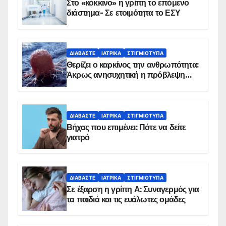
Στο «κόκκινο» η γρίπη το επόμενο
διάστημα- Σε ετοιμότητα το ΕΣΥ
ΔΙΑΒΆΣΤΕ
ΙΑΤΡΙΚΆ
ΣΤΙΓΜΙΌΤΥΠΑ
Θερίζει ο καρκίνος την ανθρωπότητα:
Άκρως ανησυχητική η πρόβλεψη…
ΔΙΑΒΆΣΤΕ
ΙΑΤΡΙΚΆ
ΣΤΙΓΜΙΌΤΥΠΑ
Βήχας που επιμένει: Πότε να δείτε
γιατρό
ΔΙΑΒΆΣΤΕ
ΙΑΤΡΙΚΆ
ΣΤΙΓΜΙΌΤΥΠΑ
Σε έξαρση η γρίπη Α: Συναγερμός για
τα παιδιά και τις ευάλωτες ομάδες