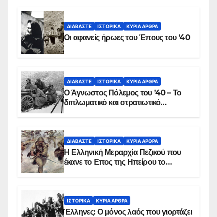
αιματοβαμμένη σημαία
ΔΙΑΒΆΣΤΕ
ΙΣΤΟΡΙΚΆ
ΚΥΡΙΑ ΑΡΘΡΑ
Οι αφανείς ήρωες του Έπους του ’40
ΔΙΑΒΆΣΤΕ
ΙΣΤΟΡΙΚΆ
ΚΥΡΙΑ ΑΡΘΡΑ
Ο Άγνωστος Πόλεμος του ’40 – Το
διπλωματικό και στρατιωτικό
παρασκήνιο
ΔΙΑΒΆΣΤΕ
ΙΣΤΟΡΙΚΆ
ΚΥΡΙΑ ΑΡΘΡΑ
Η Ελληνική Μεραρχία Πεζικού που
έκανε το Επος της Ηπείρου το
χειμώνα του 1940
ΙΣΤΟΡΙΚΆ
ΚΥΡΙΑ ΑΡΘΡΑ
Έλληνες: Ο μόνος λαός που γιορτάζει