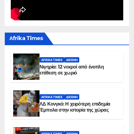
Αfrika Times
AFRIKA TIMES
ΔΙΕΘΝΉ
Νιγηρία: 12 νεκροί από ένοπλη
επίθεση σε χωριό
AFRIKA TIMES
ΔΙΕΘΝΉ
ΛΔ Κονγκό: Η χειρότερη επιδημία
Έμπολα στην ιστορία της χώρας
AFRIKA TIMES
ΔΙΕΘΝΉ