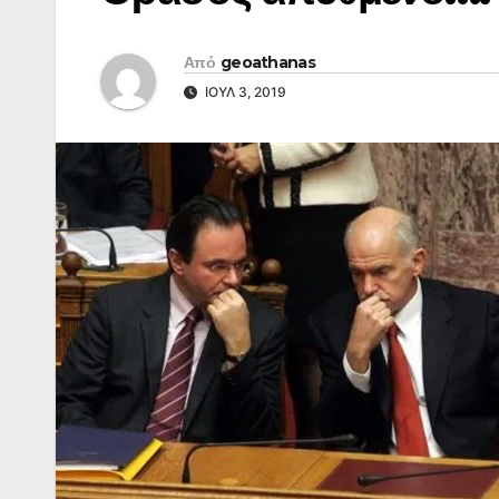
Από
geoathanas
ΙΟΎΛ 3, 2019