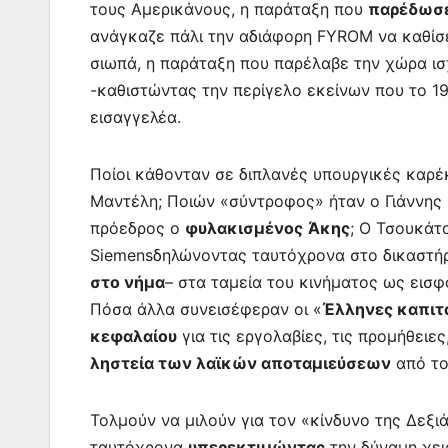
τους Αμερικάνους, η παράταξη που
παρέδωσ
ανάγκαζε πάλι την αδιάφορη
FYROM
να καθίσ
σιωπά,
η παράταξη που παρέλαβε την χώρα ισ
-καθιστώντας την
περίγελο εκείνων που
το 1
εισαγγελέα.
Ποίοι κάθονταν σε διπλανές υπουργικές καρέ
Μαντέλη
; Ποιών «σύντροφος» ήταν ο Γιάννης
πρόεδρος ο
φυλακισμένος
Άκης
;
Ο Τσουκάτ
Siemens
δηλώνοντας ταυτόχρονα στο δικαστήρι
στο νήμα
–
στα ταμεία του κινήματος ως εισφ
Πόσα άλλα συνεισέφεραν οι «
Έλληνες καπιτ
κεφαλαίου
για τις εργολαβίες, τις προμήθειε
ληστεία των λαϊκών αποταμιεύσεων
από το
Τολμούν να μιλούν για τον «κίνδυνο της Δεξι
ταυτόχρονα
υπερεκτιμώντας
την δύναμη χε