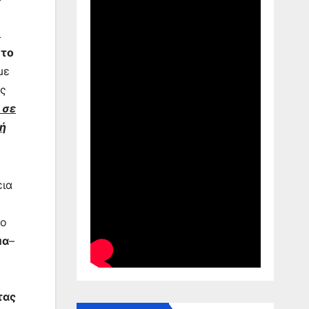
ί
 το
με
ας
 σε
κή
εια
το
μα
–
τας