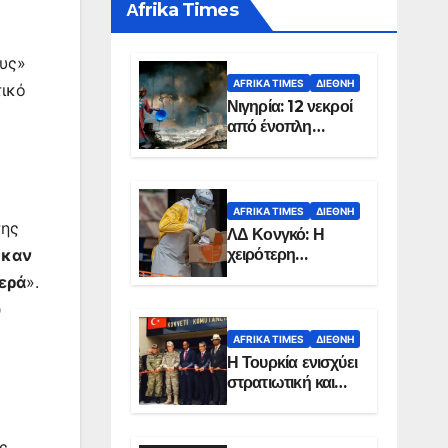
Αfrika Times
ους»
AFRIKA TIMES
ΔΙΕΘΝΉ
τικό
Νιγηρία: 12 νεκροί
από ένοπλη
επίθεση σε χωριό
AFRIKA TIMES
ΔΙΕΘΝΉ
της
ΛΔ Κονγκό: Η
χειρότερη
ηκαν
επιδημία Έμπολα
ερά
».
στην ιστορία της
υ
χώρας
AFRIKA TIMES
ΔΙΕΘΝΉ
Η Τουρκία ενισχύει
στρατιωτική και
ενεργειακή
παρουσία στη
Σομαλία
ς