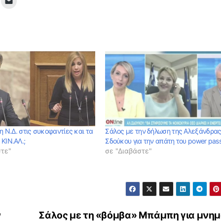
 η Ν.Δ. στις συκοφαντίες και τα
Σάλος με την δήλωση της Αλεξάνδρα
ΚΙΝ.ΑΛ.;
Σδούκου για την απάτη του power pas
στε"
σε "Διαβάστε"
ν
Σάλος με τη «βόμβα» Μπάμπη για μνημ