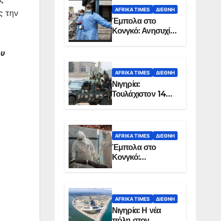
AFRIKA TIMES
ΔΙΕΘΝΉ
ς την
Έμπολα στο
Κονγκό: Ανησυχία
για τη μεγάλη
εξάπλωση της
ου
επιδημίας
AFRIKA TIMES
ΔΙΕΘΝΉ
Νιγηρία:
Τουλάχιστον 14
νεκροί από
επίθεση ενόπλων
στην Οτούκπο
ς
AFRIKA TIMES
ΔΙΕΘΝΉ
Έμπολα στο
Κονγκό:
Ξεπέρασαν τους
1.350 οι νεκροί
AFRIKA TIMES
ΔΙΕΘΝΉ
Νιγηρία: Η νέα
πόλη στον