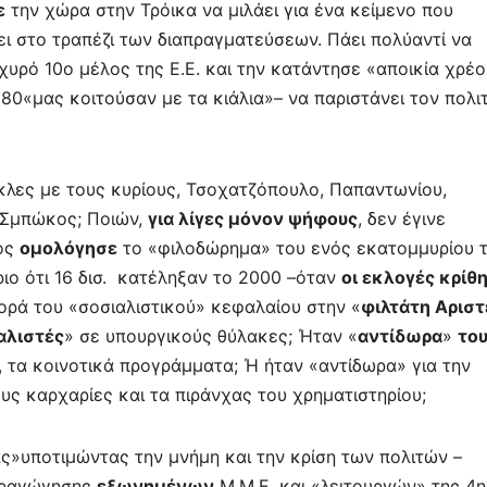
ε
την χώρα στην Τρόικα να μιλάει για ένα κείμενο που
ει στο τραπέζι των διαπραγματεύσεων. Πάει πολύ
αντί να
χυρό 10
ο
μέλος της Ε.Ε.
και την κατάντησε «αποικία χρέ
980
«μας κοιτούσαν με τα κιάλια»
–
να παριστάνει τον πολι
κλες με τους κυρίους, Τσοχατζόπουλο, Παπαντωνίου,
 Σμπώκος;
Ποιών,
για λίγες μόνον ψήφους
, δεν έγινε
ος
ομολόγησε
το «φιλοδώρημα» του ενός εκατομμυρίου 
ο ότι 16 δισ. κατέληξαν το 2000
–όταν
οι εκλογές κρίθ
ορά του «σοσιαλιστικού» κεφαλαίου στην «
φιλτάτη Αριστ
αλιστές
» σε υπουργικούς θύλακες; Ήταν «
αντίδωρα
»
το
ς, τα κοινοτικά προγράμματα; Ή ήταν
«αντίδωρα» για την
υς καρχαρίες και τα πιράνχας του χρηματιστηρίου;
άς
»
υποτιμώντας την μνήμη και την κρίση των πολιτών –
ιραγώγησης
εξωνημένων
Μ.Μ.Ε. και «λειτουργών» της 4
η