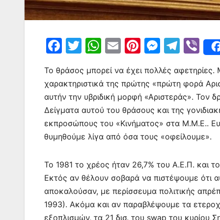
F
T
W
E
Pi
M
T
Vi
a
w
h
m
nt
e
el
b
Το θράσος μπορεί να έχει πολλές αφετηρίες. 
c
itt
at
ai
er
s
e
er
χαρακτηριστικά της πρώτης «πρώτη φορά Αριστ
e
er
s
l
e
s
gr
αυτήν την υβριδική μορφή «Αριστεράς». Τον δρ
b
A
st
e
a
Δείγματα αυτού του θράσους και της γονιδια
o
p
n
m
εκπροσώπους του «Κινήματος» στα Μ.Μ.Ε.. Ευ
o
p
g
θυμηθούμε λίγα από όσα τους «οφείλουμε».
k
er
Το 1981 το χρέος ήταν 26,7% του Α.Ε.Π. και 
Εκτός αν θέλουν σοβαρά να πιστέψουμε ότι α
αποκαλούσαν, με περίσσευμα πολιτικής
α
πρέπ
1993). Ακόμα και αν παραβλέψουμε τα ετερο
εξοπλισμών, τα 21 δισ. του
swap
του κυρίου Σ