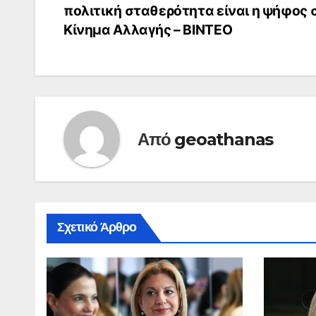
πολιτική σταθερότητα είναι η ψήφος 
άρθρων
Κίνημα Αλλαγής – ΒΙΝΤΕΟ
Από
geoathanas
Σχετικό Άρθρο