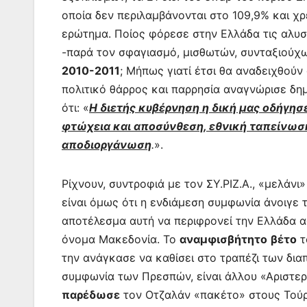
οποία δεν περιλαμβάνονται στο 109,9%
και χ
ερώτημα. Ποίος φόρεσε στην Ελλάδα τις αλυσ
-παρά τον σφαγιασμό, μισθωτών, συνταξιού
2010-2011
;
Μήπως γιατί έτσι θα αναδειχθούν 
πολιτικό θάρρος και παρρησία αναγνώρισε δημ
ότι: «
Η διετής κυβέρνηση η δική μας οδήγησε
φτώχεια και αποσύνθεση, εθνική ταπείνωση
αποδιοργάνωση
.
».
Ρίχνουν, συντροφιά με τον ΣΥ.ΡΙΖ.Α., «μελάνι
είναι όμως ότι η ενδιάμεση συμφωνία
άνοιγε 
αποτέλεσμα αυτή να περιφρονεί την Ελλάδα 
όνομα Μακεδονία. Το
αναμφισβήτητ
ο
βέτο
τ
την ανάγκασε να καθίσει στο τραπέζι των δι
συμφωνία των Πρεσπών, είναι άλλου «Αριστερ
παρέδωσε
τον
Οτζαλάν
«πακέτο» στους Τούρ