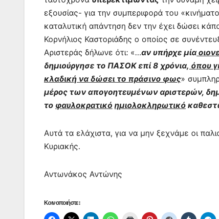
εξουσίας- για την συμπεριφορά του «κινήματος
καταλυτική απάντηση δεν την έχει δώσει κάπο
Κορνήλιος Καστοριάδης ο οποίος σε συνέντευ
Αριστεράς δήλωνε ότι: «
…
αν υπήρχε μία
οιον
δημιούργησε το ΠΑΣΟΚ επί 8 χρόνια,
όπου γ
κλαδική να δώσει το πράσινο φως
»
συμπληρ
μέρος των απογοητευμένων αριστερών, δημι
το
φαυλοκρατικό
ημιολοκληρωτικό
καθεστώ
Αυτά τα ελάχιστα, για να μην ξεχνάμε οι παλιο
Κυριακής.
Αντωνάκος Αντώνης
Κοινοποιήστε: