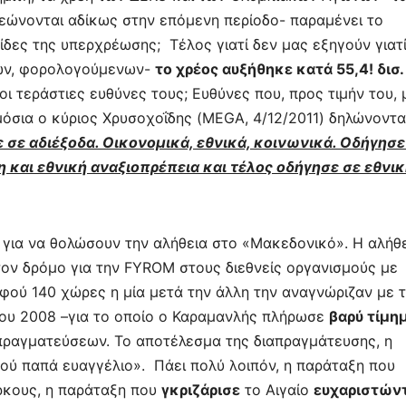
ρεώνονται αδίκως στην επόμενη περίοδο-
παραμένει το
ίδες της υπερχρέωσης; Τέλος γιατί δεν μας εξηγούν
γιατ
χων, φορολογούμενων-
το χρέος αυξήθηκε κατά 55,4! δισ.
οι τεράστιες ευθύνες τους; Ευθύνες που, προς τιμήν του, 
όσια ο κύριος Χρυσοχοΐδης (
MEGA
, 4/12/2011) δηλώνοντ
 σε αδιέξοδα. Οικονομικά, εθνικά, κοινωνικά. Οδήγησε
 και εθνική αναξιοπρέπεια και τέλος οδήγησε σε εθνι
» για να θολώσουν την αλήθεια στο
«Μακεδονικό». Η αλήθ
τον δρόμο για την
FYROM
στους διεθνείς οργανισμούς με
αφού
140
χώρες η μία μετά την άλλη την αναγνώριζαν με 
ου 2008
–για το οποίο ο Καραμανλής πλήρωσε
βαρύ τίμη
απραγματεύσεων
. Το αποτέλεσμα της διαπραγμάτευσης, η
ού παπά ευαγγέλιο».
Πάει πολύ λοιπόν, η παράταξη που
κους, η παράταξη που
γκριζάρισε
το Αιγαίο
ευχαριστών