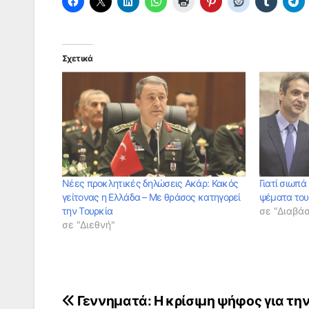
Σχετικά
Νέες προκλητικές δηλώσεις Ακάρ: Κακός
Γιατί σιωπά
γείτονας η Ελλάδα – Με θράσος κατηγορεί
ψέματα του 
την Τουρκία
σε "Διαβά
σε "Διεθνή"
Πλοήγηση
Γεννηματά: Η κρίσιμη ψήφος για τη