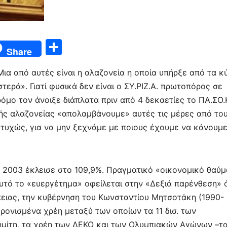
Μ
Share
οι
Μια από αυτές είναι η αλαζονεία η οποία υπήρξε από τα κ
ρ
ερά». Γιατί φυσικά δεν είναι ο ΣΥ.ΡΙΖ.Α. πρωτοπόρος σε
α
όμο τον άνοιξε διάπλατα πριν από 4 δεκαετίες το ΠΑ.ΣΟ.Κ
σ
κής αλαζονείας «απολαμβάνουμε» αυτές τις μέρες
από το
τε
τυχώς, για να μην ξεχνάμε με ποιους έχουμε να κάνουμε
ίτ
ε
το 2003 έκλεισε στο 109,9%. Πραγματικό «οικονομικό θαύμ
υτό το «ευεργέτημα» ο
φείλεται στην «Δεξιά παρένθεση»
ειας, την κυβέρνηση του Κωνσταντίου Μητσοτάκη (1990-
χρονισμένα χρέη
μεταξύ των οποίων
τα 11 δισ. των
ημίτη, τα χρέη των ΔΕΚΟ και των Ολυμπιακώ
ν Αγώνων
–
τ