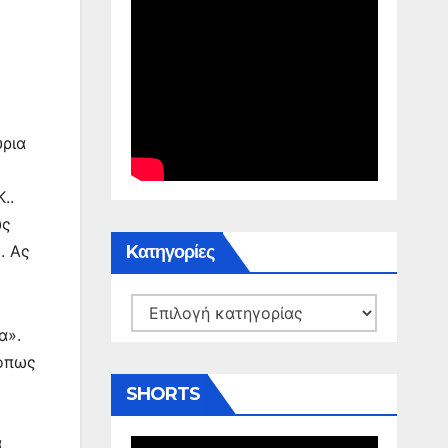
ύρια
..
υς
Kατηγορίες
. Ας
Kατηγορίες
α».
 όπως
SHORTS
α