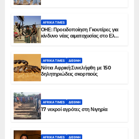
επιβεβαιωμένων κρουσμάτων
AFRIKA TIMES
ΟΗΕ: Προειδοποίηση Γκουτέρες για
κίνδυνο νέας αιματοχυσίας στο Ελ
Ομπέιντ του Σουδάν
AFRIKA TIMES
ΔΙΕΘΝΉ
Νότια Αφρική:Συνελήφθη με 150
δηλητηριώδεις σκορπιούς
AFRIKA TIMES
ΔΙΕΘΝΉ
17 νεκροί αγρότες στη Νιγηρία
AFRIKA TIMES
ΔΙΕΘΝΉ