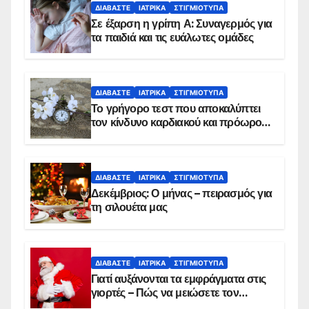
ΔΙΑΒΆΣΤΕ
ΙΑΤΡΙΚΆ
ΣΤΙΓΜΙΌΤΥΠΑ
Σε έξαρση η γρίπη Α: Συναγερμός για
τα παιδιά και τις ευάλωτες ομάδες
ΔΙΑΒΆΣΤΕ
ΙΑΤΡΙΚΆ
ΣΤΙΓΜΙΌΤΥΠΑ
Το γρήγορο τεστ που αποκαλύπτει
τον κίνδυνο καρδιακού και πρόωρου
θανάτου
ΔΙΑΒΆΣΤΕ
ΙΑΤΡΙΚΆ
ΣΤΙΓΜΙΌΤΥΠΑ
Δεκέμβριος: Ο μήνας – πειρασμός για
τη σιλουέτα μας
ΔΙΑΒΆΣΤΕ
ΙΑΤΡΙΚΆ
ΣΤΙΓΜΙΌΤΥΠΑ
Γιατί αυξάνονται τα εμφράγματα στις
γιορτές – Πώς να μειώσετε τον
κίνδυνο, σύμφωνα με καρδιολόγο