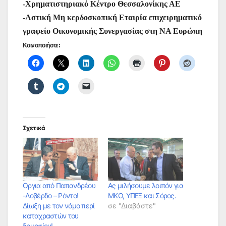
-Χρηματιστηριακό Κέντρο Θεσσαλονίκης ΑΕ
-Αστική Μη κερδοσκοπική Εταιρία επιχειρηματικό
γραφείο Οικονομικής Συνεργασίας στη ΝΑ Ευρώπη
Κοινοποιήστε:
Σχετικά
Οργια από Παπανδρέου
Ας μιλήσουμε λοιπόν για
-Λοβέρδο – Ρόντο!
ΜΚΟ, ΥΠΕΞ και Σόρος.
Δίωξη με τον νόμο περί
σε "Διαβάστε"
καταχραστών του
δημοσίου!