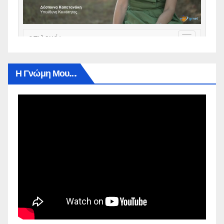
Η Γνώμη Μου…