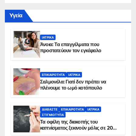
Yγεία
ΙΑΤΡΙΚΆ
Άνοια: Τα επαγγέλματα που
προστατεύουν τον εγκέφαλο
ΕΠΙΚΑΙΡΌΤΗΤΑ
ΙΑΤΡΙΚΆ
Σαλμονέλα: Γιατί δεν πρέπει να
πλένουμε το ωμό κοτόπουλο
ΔΙΑΒΆΣΤΕ
ΕΠΙΚΑΙΡΌΤΗΤΑ
ΙΑΤΡΙΚΆ
ΣΤΙΓΜΙΌΤΥΠΑ
Τα οφέλη της διακοπής του
καπνίσματος ξεκινούν μόλις σε 20
λεπτά