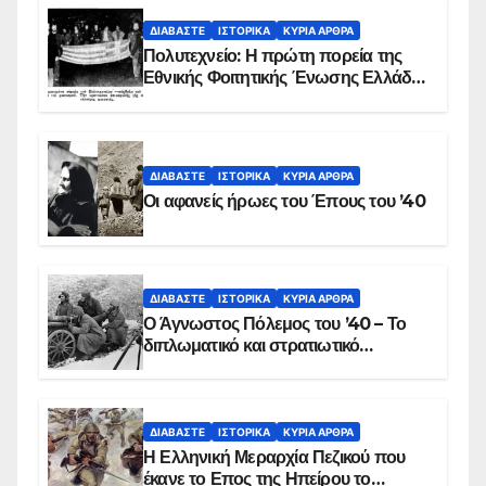
ΔΙΑΒΆΣΤΕ
ΙΣΤΟΡΙΚΆ
ΚΥΡΙΑ ΑΡΘΡΑ
Πολυτεχνείο: Η πρώτη πορεία της
Εθνικής Φοιτητικής Ένωσης Ελλάδος
στις 17 Νοεμβρίου 1975 με την
αιματοβαμμένη σημαία
ΔΙΑΒΆΣΤΕ
ΙΣΤΟΡΙΚΆ
ΚΥΡΙΑ ΑΡΘΡΑ
Οι αφανείς ήρωες του Έπους του ’40
ΔΙΑΒΆΣΤΕ
ΙΣΤΟΡΙΚΆ
ΚΥΡΙΑ ΑΡΘΡΑ
Ο Άγνωστος Πόλεμος του ’40 – Το
διπλωματικό και στρατιωτικό
παρασκήνιο
ΔΙΑΒΆΣΤΕ
ΙΣΤΟΡΙΚΆ
ΚΥΡΙΑ ΑΡΘΡΑ
Η Ελληνική Μεραρχία Πεζικού που
έκανε το Επος της Ηπείρου το