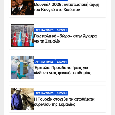
Μουντιάλ 2026: Εντυπωσιακή άφιξη
του Κονγκό στο Χιούστον
AFRIKA TIMES
ΔΙΕΘΝΉ
Γεωπολιτικό «δώρο» στην Άγκυρα
για τη Σομαλία
AFRIKA TIMES
ΔΙΕΘΝΉ
Έμπολα: Προειδοποιήσεις για
κίνδυνο νέας φονικής επιδημίας
AFRIKA TIMES
ΔΙΕΘΝΉ
Η Τουρκία στοχεύει τα αποθέματα
ουρανίου της Σομαλίας