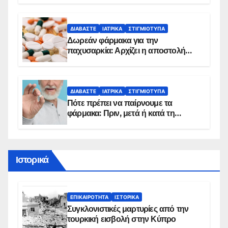
ΔΙΑΒΆΣΤΕ
ΙΑΤΡΙΚΆ
ΣΤΙΓΜΙΌΤΥΠΑ
Δωρεάν φάρμακα για την
παχυσαρκία: Αρχίζει η αποστολή
sms για τους δικαιούχους – Οι
προϋποθέσεις ένταξης στο
πρόγραμμα
ΔΙΑΒΆΣΤΕ
ΙΑΤΡΙΚΆ
ΣΤΙΓΜΙΌΤΥΠΑ
Πότε πρέπει να παίρνουμε τα
φάρμακα: Πριν, μετά ή κατά τη
διάρκεια του φαγητού;
Ιστορικά
ΕΠΙΚΑΙΡΌΤΗΤΑ
ΙΣΤΟΡΙΚΆ
Συγκλονιστικές μαρτυρίες από την
τουρκική εισβολή στην Κύπρο