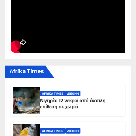
Αfrika Times
AFRIKA TIMES
ΔΙΕΘΝΉ
Νιγηρία: 12 νεκροί από ένοπλη
επίθεση σε χωριό
AFRIKA TIMES
ΔΙΕΘΝΉ