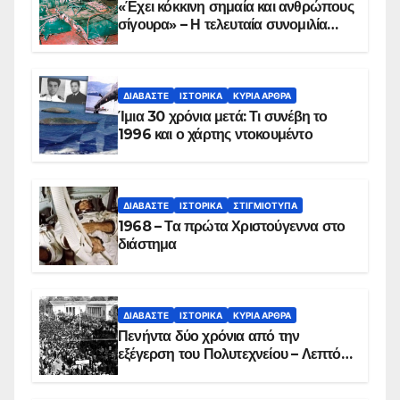
«Έχει κόκκινη σημαία και ανθρώπους
σίγουρα» – Η τελευταία συνομιλία
των ηρώων στα Ίμια, πριν τη
συντριβή του ελικοπτέρου
ΔΙΑΒΆΣΤΕ
ΙΣΤΟΡΙΚΆ
ΚΥΡΙΑ ΑΡΘΡΑ
Ίμια 30 χρόνια μετά: Τι συνέβη το
1996 και ο χάρτης ντοκουμέντο
ΔΙΑΒΆΣΤΕ
ΙΣΤΟΡΙΚΆ
ΣΤΙΓΜΙΌΤΥΠΑ
1968 – Τα πρώτα Χριστούγεννα στο
διάστημα
ΔΙΑΒΆΣΤΕ
ΙΣΤΟΡΙΚΆ
ΚΥΡΙΑ ΑΡΘΡΑ
Πενήντα δύο χρόνια από την
εξέγερση του Πολυτεχνείου – Λεπτό
προς λεπτό η εισβολή – ΦΩΤΟ και
ΒΙΝΤΕΟ