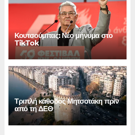
Κουτσούμπας: Νέο μήνυμα στο
TikTok
Τριπλή κάθοδος Μητσοτάκη πριν
από τη ΔΕΘ