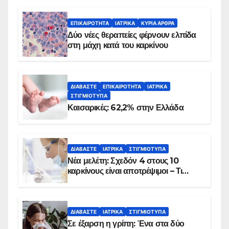
ΕΠΙΚΑΙΡΌΤΗΤΑ
ΙΑΤΡΙΚΆ
ΚΥΡΙΑ ΑΡΘΡΑ
Δύο νέες θεραπείες φέρνουν ελπίδα
στη μάχη κατά του καρκίνου
ΔΙΑΒΆΣΤΕ
ΕΠΙΚΑΙΡΌΤΗΤΑ
ΙΑΤΡΙΚΆ
ΣΤΙΓΜΙΌΤΥΠΑ
Καισαρικές: 62,2% στην Ελλάδα
ΔΙΑΒΆΣΤΕ
ΙΑΤΡΙΚΆ
ΣΤΙΓΜΙΌΤΥΠΑ
Νέα μελέτη: Σχεδόν 4 στους 10
καρκίνους είναι αποτρέψιμοι – Τι
δείχνουν τα στοιχεία
ΔΙΑΒΆΣΤΕ
ΙΑΤΡΙΚΆ
ΣΤΙΓΜΙΌΤΥΠΑ
Σε έξαρση η γρίπη: Ένα στα δύο