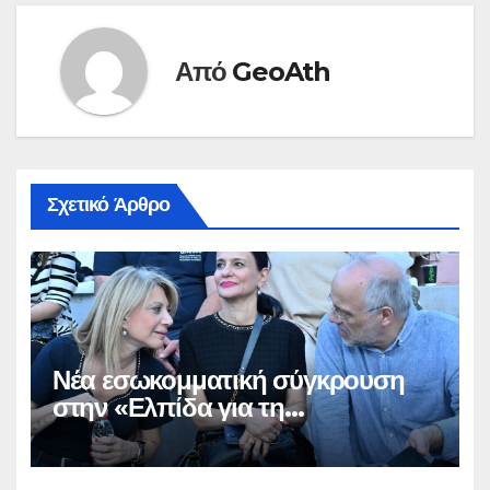
Από
GeoAth
Σχετικό Άρθρο
Νέα εσωκομματική σύγκρουση
στην «Ελπίδα για τη
Δημοκρατία»