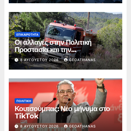
ΕΠΙΚΑΙΡΌΤΗΤΑ
Οι αλλαγές στην Πολιτική
Προστασία και την
Πυροσβεστική
8 ΑΥΓΟΎΣΤΟΥ 2026
GEOATHANAS
ΠΟΛΙΤΙΚΉ
Κουτσούμπας: Νέο μήνυμα στο
TikTok
8 ΑΥΓΟΎΣΤΟΥ 2026
GEOATHANAS