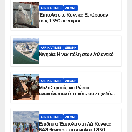
AFRIKA TIMES
ΔΙΕΘΝΉ
Έμπολα στο Κονγκό: Ξεπέρασαν
τους 1.350 οι νεκροί
AFRIKA TIMES
ΔΙΕΘΝΉ
Νιγηρία: Η νέα πόλη στον Ατλαντικό
AFRIKA TIMES
ΔΙΕΘΝΉ
Μάλι: Στρατός και Ρώσοι
ανακοίνωσαν ότι σκότωσαν σχεδόν
100 τζιχαντιστές
AFRIKA TIMES
ΔΙΕΘΝΉ
Επιδημία Έμπολα στη ΛΔ Κονγκό:
648 θάνατοι επί συνόλου 1.830