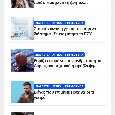
παιδιά που χάνει τη ζωή του
αντιμετωπίζει υποκείμενο νόσημα –
Εμβολιασμό συνιστούν οι ειδικοί
ΔΙΑΒΆΣΤΕ
ΙΑΤΡΙΚΆ
ΣΤΙΓΜΙΌΤΥΠΑ
Στο «κόκκινο» η γρίπη το επόμενο
διάστημα- Σε ετοιμότητα το ΕΣΥ
ΔΙΑΒΆΣΤΕ
ΙΑΤΡΙΚΆ
ΣΤΙΓΜΙΌΤΥΠΑ
Θερίζει ο καρκίνος την ανθρωπότητα:
Άκρως ανησυχητική η πρόβλεψη…
ΔΙΑΒΆΣΤΕ
ΙΑΤΡΙΚΆ
ΣΤΙΓΜΙΌΤΥΠΑ
Βήχας που επιμένει: Πότε να δείτε
γιατρό