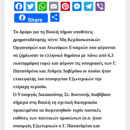
F
T
W
E
Pi
M
T
Vi
a
w
h
m
nt
e
el
b
Μ
Share
c
itt
at
ai
er
s
e
er
οι
e
er
s
l
e
s
gr
Το δρόμο για τη Βουλή πήραν υποθέσεις
ρ
χρηματοδότησης πέντε Μη Κερδοσκοπικών
b
A
st
e
a
α
Οργανισμών και Ανωνύμων Εταιριών που φέρονται
o
p
n
m
σ
να ζημίωσαν το ελληνικό δημόσιο με πάνω από 6,3
o
p
g
τε
εκατομμύρια ευρώ και φέρουν τις υπογραφές των Γ.
k
er
ίτ
Παπανδρέου και Ανδρέα Λοβέρδου οι οποίοι ήταν
επικεφαλής του υπουργείου Εξωτερικών την
ε
επίμαχη περίοδο.
Ο Υπουργός Δικαιοσύνης Στ. Κοντονής διαβίβασε
σήμερα στη Βουλή τη σχετική δικογραφία
προκειμένου να διερευνηθούν τυχόν ποινικές
ευθύνες των πολιτικών προσώπων (σ.σ. ήταν
υπουργός Εξωτερικών ο Γ. Παπανδρέου και