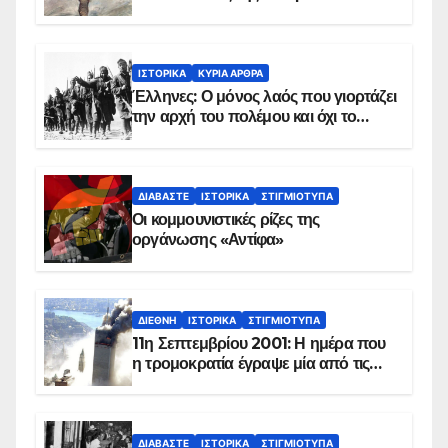
χειμώνα του 1940
ΙΣΤΟΡΙΚΆ
ΚΥΡΙΑ ΑΡΘΡΑ
Έλληνες: Ο μόνος λαός που γιορτάζει
την αρχή του πολέμου και όχι το
τέλος του
ΔΙΑΒΆΣΤΕ
ΙΣΤΟΡΙΚΆ
ΣΤΙΓΜΙΌΤΥΠΑ
Οι κομμουνιστικές ρίζες της
οργάνωσης «Αντίφα»
ΔΙΕΘΝΉ
ΙΣΤΟΡΙΚΆ
ΣΤΙΓΜΙΌΤΥΠΑ
11η Σεπτεμβρίου 2001: Η ημέρα που
η τρομοκρατία έγραψε μία από τις
πιο μαύρες σελίδες στην ιστορία του
πλανήτη
ΔΙΑΒΆΣΤΕ
ΙΣΤΟΡΙΚΆ
ΣΤΙΓΜΙΌΤΥΠΑ