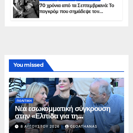
70 χρόνια από τα Σεπτεμβριανά: Το
πογκρόμ που σημάδεψε τον
ελληνισμό της Κωνσταντινούπολης
You missed
ΠΟΛΙΤΙΚΉ
Νέα εσωκομματική σύγκρουση
στην «Ελπίδα για τη
Δημοκρατία»
8 ΑΥΓΟΎΣΤΟΥ 2026
GEOATHANAS