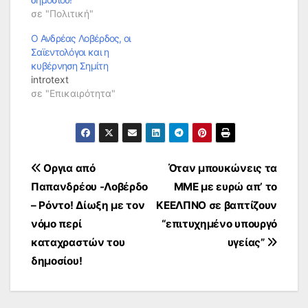
σε "Πολιτική"
Ο Ανδρέας Λοβέρδος, οι
Σαϊεντολόγοι και η
κυβέρνηση Σημίτη
introtext
σε "Επικαιρότητα"
Πλοήγηση
Οργια από
Όταν μπουκώνεις τα
Παπανδρέου -Λοβέρδο
ΜΜΕ με ευρώ απ’ το
άρθρων
– Ρόντο! Δίωξη με τον
ΚΕΕΛΠΝΟ σε βαπτίζουν
νόμο περί
“επιτυχημένο υπουργό
καταχραστών του
υγείας”
δημοσίου!