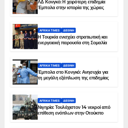
ΛΔ Κονγκό: Η χειρότερη επιδημία
Έμπολα στην ιστορία της χώρας
AFRIKA TIMES
ΔΙΕΘΝΉ
Η Τουρκία ενισχύει στρατιωτική και
ενεργειακή παρουσία στη Σομαλία
AFRIKA TIMES
ΔΙΕΘΝΉ
Έμπολα στο Κονγκό: Ανησυχία για
τη μεγάλη εξάπλωση της επιδημίας
AFRIKA TIMES
ΔΙΕΘΝΉ
Νιγηρία: Τουλάχιστον 14 νεκροί από
επίθεση ενόπλων στην Οτούκπο