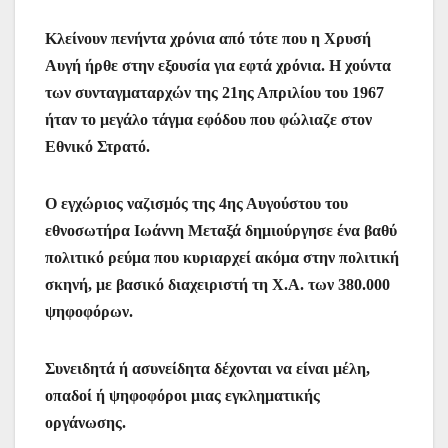
e
er
s
l
e
s
gr
ρ
Κλείνουν πενήντα χρόνια από τότε που η Χρυσή
b
A
st
e
a
α
Αυγή ήρθε στην εξουσία για εφτά χρόνια. Η χούντα
o
p
n
m
σ
των συνταγματαρχών της 21ης Απριλίου του 1967
o
p
g
τε
ήταν το μεγάλο τάγμα εφόδου που φώλιαζε στον
k
er
ίτ
Εθνικό Στρατό.
ε
Ο εγχώριος ναζισμός της 4ης Αυγούστου του
εθνοσωτήρα Ιωάννη Μεταξά δημιούργησε ένα βαθύ
πολιτικό ρεύμα που κυριαρχεί ακόμα στην πολιτική
σκηνή, με βασικό διαχειριστή τη Χ.Α. των 380.000
ψηφοφόρων.
Συνειδητά ή ασυνείδητα δέχονται να είναι μέλη,
οπαδοί ή ψηφοφόροι μιας εγκληματικής
οργάνωσης.