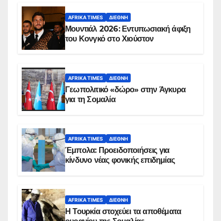
AFRIKA TIMES
ΔΙΕΘΝΉ
Μουντιάλ 2026: Εντυπωσιακή άφιξη
του Κονγκό στο Χιούστον
AFRIKA TIMES
ΔΙΕΘΝΉ
Γεωπολιτικό «δώρο» στην Άγκυρα
για τη Σομαλία
AFRIKA TIMES
ΔΙΕΘΝΉ
Έμπολα: Προειδοποιήσεις για
κίνδυνο νέας φονικής επιδημίας
AFRIKA TIMES
ΔΙΕΘΝΉ
Η Τουρκία στοχεύει τα αποθέματα