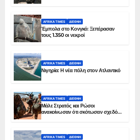
AFRIKA TIMES
ΔΙΕΘΝΉ
Έμπολα στο Κονγκό: Ξεπέρασαν
τους 1.350 οι νεκροί
AFRIKA TIMES
ΔΙΕΘΝΉ
Νιγηρία: Η νέα πόλη στον Ατλαντικό
AFRIKA TIMES
ΔΙΕΘΝΉ
Μάλι: Στρατός και Ρώσοι
ανακοίνωσαν ότι σκότωσαν σχεδόν
100 τζιχαντιστές
AFRIKA TIMES
ΔΙΕΘΝΉ