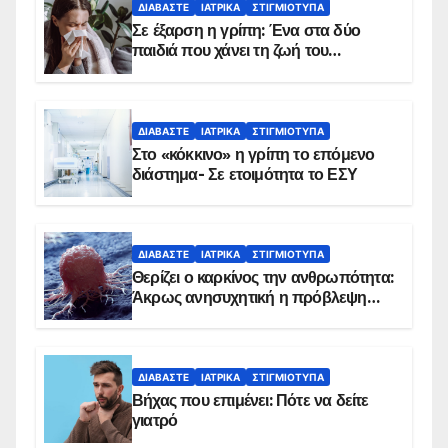
ΔΙΑΒΆΣΤΕ
ΙΑΤΡΙΚΆ
ΣΤΙΓΜΙΌΤΥΠΑ
Σε έξαρση η γρίπη: Ένα στα δύο
παιδιά που χάνει τη ζωή του
αντιμετωπίζει υποκείμενο νόσημα –
Εμβολιασμό συνιστούν οι ειδικοί
ΔΙΑΒΆΣΤΕ
ΙΑΤΡΙΚΆ
ΣΤΙΓΜΙΌΤΥΠΑ
Στο «κόκκινο» η γρίπη το επόμενο
διάστημα- Σε ετοιμότητα το ΕΣΥ
ΔΙΑΒΆΣΤΕ
ΙΑΤΡΙΚΆ
ΣΤΙΓΜΙΌΤΥΠΑ
Θερίζει ο καρκίνος την ανθρωπότητα:
Άκρως ανησυχητική η πρόβλεψη…
ΔΙΑΒΆΣΤΕ
ΙΑΤΡΙΚΆ
ΣΤΙΓΜΙΌΤΥΠΑ
Βήχας που επιμένει: Πότε να δείτε
γιατρό