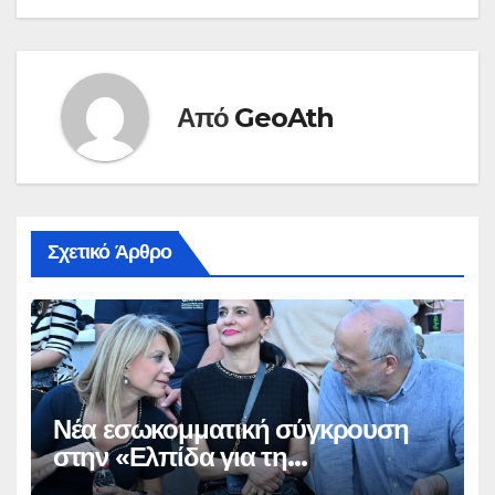
Από
GeoAth
Σχετικό Άρθρο
Νέα εσωκομματική σύγκρουση
στην «Ελπίδα για τη
Δημοκρατία»