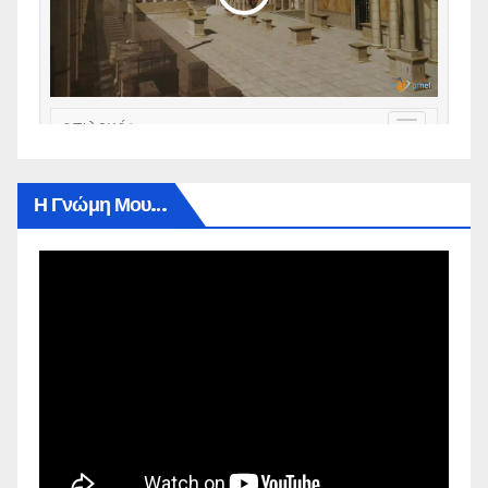
Η Γνώμη Μου…