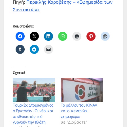
Πηγή:
Περικλής Κοροβέσης – «Εφημερίδα των
Συντακτών»
Κοινοποιήστε:
Σχετικά
Tουρκία: Στριμωγμένος
Το μέλλον του ΚΙΝΑΛ
ο Ερντογάν -Οι νέοι και
και οι κεντρώοι
οι εθνικιστές τού
ψηφοφόροι
γυρνούν την πλάτη
σε "Διαβάστε"