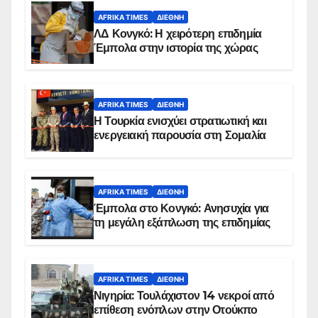
AFRIKA TIMES
ΔΙΕΘΝΉ
ΛΔ Κονγκό: Η χειρότερη επιδημία
Έμπολα στην ιστορία της χώρας
AFRIKA TIMES
ΔΙΕΘΝΉ
Η Τουρκία ενισχύει στρατιωτική και
ενεργειακή παρουσία στη Σομαλία
AFRIKA TIMES
ΔΙΕΘΝΉ
Έμπολα στο Κονγκό: Ανησυχία για
τη μεγάλη εξάπλωση της επιδημίας
AFRIKA TIMES
ΔΙΕΘΝΉ
Νιγηρία: Τουλάχιστον 14 νεκροί από
επίθεση ενόπλων στην Οτούκπο