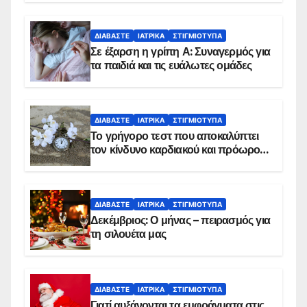
ΔΙΑΒΆΣΤΕ
ΙΑΤΡΙΚΆ
ΣΤΙΓΜΙΌΤΥΠΑ
Σε έξαρση η γρίπη Α: Συναγερμός για
τα παιδιά και τις ευάλωτες ομάδες
ΔΙΑΒΆΣΤΕ
ΙΑΤΡΙΚΆ
ΣΤΙΓΜΙΌΤΥΠΑ
Το γρήγορο τεστ που αποκαλύπτει
τον κίνδυνο καρδιακού και πρόωρου
θανάτου
ΔΙΑΒΆΣΤΕ
ΙΑΤΡΙΚΆ
ΣΤΙΓΜΙΌΤΥΠΑ
Δεκέμβριος: Ο μήνας – πειρασμός για
τη σιλουέτα μας
ΔΙΑΒΆΣΤΕ
ΙΑΤΡΙΚΆ
ΣΤΙΓΜΙΌΤΥΠΑ
Γιατί αυξάνονται τα εμφράγματα στις