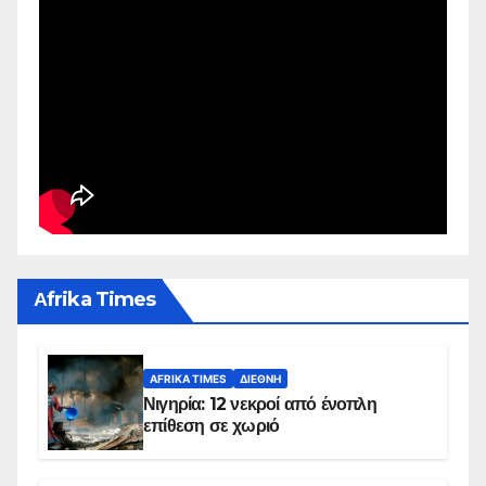
Αfrika Times
AFRIKA TIMES
ΔΙΕΘΝΉ
Νιγηρία: 12 νεκροί από ένοπλη
επίθεση σε χωριό