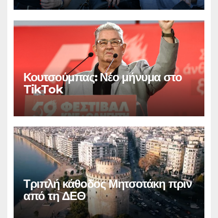
Κουτσούμπας: Νέο μήνυμα στο
TikTok
Τριπλή κάθοδος Μητσοτάκη πριν
από τη ΔΕΘ