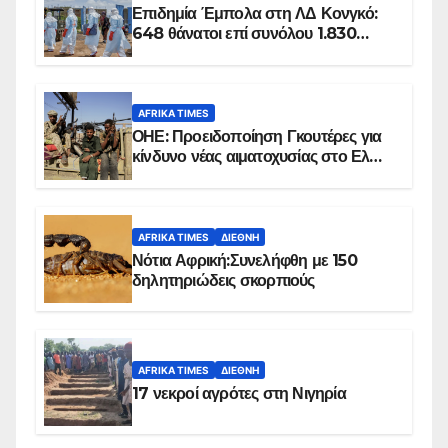
Επιδημία Έμπολα στη ΛΔ Κονγκό:
648 θάνατοι επί συνόλου 1.830
επιβεβαιωμένων κρουσμάτων
AFRIKA TIMES
ΟΗΕ: Προειδοποίηση Γκουτέρες για
κίνδυνο νέας αιματοχυσίας στο Ελ
Ομπέιντ του Σουδάν
AFRIKA TIMES
ΔΙΕΘΝΉ
Νότια Αφρική:Συνελήφθη με 150
δηλητηριώδεις σκορπιούς
AFRIKA TIMES
ΔΙΕΘΝΉ
17 νεκροί αγρότες στη Νιγηρία