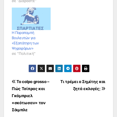
σε "Διαβάστε"
Η Παραπομπή
Βουλευτών για
«Εξαπάτηση των
Ψηφοφόρων»
σε "Πολιτική"
Πλοήγηση
Το colpo grosso –
Τι τρέμει ο Σημίτης και
Πώς Τσίπρας και
ζητά εκλογές;
άρθρων
Γκάμπριελ
«σκότωσαν» τον
Σόιμπλε