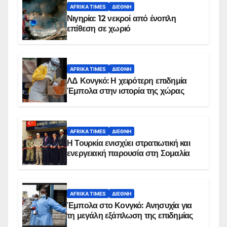
AFRIKA TIMES
ΔΙΕΘΝΉ
Νιγηρία: 12 νεκροί από ένοπλη
επίθεση σε χωριό
AFRIKA TIMES
ΔΙΕΘΝΉ
ΛΔ Κονγκό: Η χειρότερη επιδημία
Έμπολα στην ιστορία της χώρας
AFRIKA TIMES
ΔΙΕΘΝΉ
Η Τουρκία ενισχύει στρατιωτική και
ενεργειακή παρουσία στη Σομαλία
AFRIKA TIMES
ΔΙΕΘΝΉ
Έμπολα στο Κονγκό: Ανησυχία για
τη μεγάλη εξάπλωση της επιδημίας