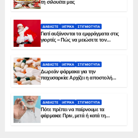
τη σιλουέτα μας
ΔΙΑΒΆΣΤΕ
ΙΑΤΡΙΚΆ
ΣΤΙΓΜΙΌΤΥΠΑ
Γιατί αυξάνονται τα εμφράγματα στις
γιορτές – Πώς να μειώσετε τον
κίνδυνο, σύμφωνα με καρδιολόγο
ΔΙΑΒΆΣΤΕ
ΙΑΤΡΙΚΆ
ΣΤΙΓΜΙΌΤΥΠΑ
Δωρεάν φάρμακα για την
παχυσαρκία: Αρχίζει η αποστολή
sms για τους δικαιούχους – Οι
προϋποθέσεις ένταξης στο
πρόγραμμα
ΔΙΑΒΆΣΤΕ
ΙΑΤΡΙΚΆ
ΣΤΙΓΜΙΌΤΥΠΑ
Πότε πρέπει να παίρνουμε τα
φάρμακα: Πριν, μετά ή κατά τη
διάρκεια του φαγητού;