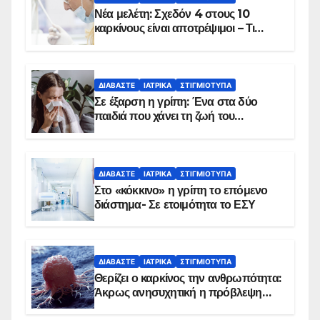
Νέα μελέτη: Σχεδόν 4 στους 10
καρκίνους είναι αποτρέψιμοι – Τι
δείχνουν τα στοιχεία
ΔΙΑΒΆΣΤΕ
ΙΑΤΡΙΚΆ
ΣΤΙΓΜΙΌΤΥΠΑ
Σε έξαρση η γρίπη: Ένα στα δύο
παιδιά που χάνει τη ζωή του
αντιμετωπίζει υποκείμενο νόσημα –
Εμβολιασμό συνιστούν οι ειδικοί
ΔΙΑΒΆΣΤΕ
ΙΑΤΡΙΚΆ
ΣΤΙΓΜΙΌΤΥΠΑ
Στο «κόκκινο» η γρίπη το επόμενο
διάστημα- Σε ετοιμότητα το ΕΣΥ
ΔΙΑΒΆΣΤΕ
ΙΑΤΡΙΚΆ
ΣΤΙΓΜΙΌΤΥΠΑ
Θερίζει ο καρκίνος την ανθρωπότητα:
Άκρως ανησυχητική η πρόβλεψη…