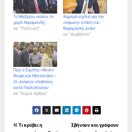
Το Μαξίμου «καίει» το
Αιχμηρό σχόλιο για την
χαρτί Καραμανλή;
«άφωνη» στάση του
σε "Πολιτική"
Καραμανλή Junior
σε "Διαβάστε"
Πώς ο Σημίτης «δένει»
Φώφη και Μητσοτάκη –
Οι υπόγειες επιθέσεις
κατά Παυλόπουλου
σε "Κυρια Αρθρα"
Πλοήγηση
Τι κρύβει η
Σβήνουν και γράφουν