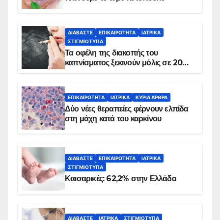
ΔΙΑΒΆΣΤΕ
ΕΠΙΚΑΙΡΌΤΗΤΑ
ΙΑΤΡΙΚΆ
ΣΤΙΓΜΙΌΤΥΠΑ
Τα οφέλη της διακοπής του
καπνίσματος ξεκινούν μόλις σε 20
λεπτά
ΕΠΙΚΑΙΡΌΤΗΤΑ
ΙΑΤΡΙΚΆ
ΚΥΡΙΑ ΑΡΘΡΑ
Δύο νέες θεραπείες φέρνουν ελπίδα
στη μάχη κατά του καρκίνου
ΔΙΑΒΆΣΤΕ
ΕΠΙΚΑΙΡΌΤΗΤΑ
ΙΑΤΡΙΚΆ
ΣΤΙΓΜΙΌΤΥΠΑ
Καισαρικές: 62,2% στην Ελλάδα
ΔΙΑΒΆΣΤΕ
ΙΑΤΡΙΚΆ
ΣΤΙΓΜΙΌΤΥΠΑ