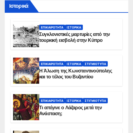
Ιστορικά
ΕΠΙΚΑΙΡΌΤΗΤΑ
ΙΣΤΟΡΙΚΆ
Συγκλονιστικές μαρτυρίες από την
τουρκική εισβολή στην Κύπρο
ΕΠΙΚΑΙΡΌΤΗΤΑ
ΙΣΤΟΡΙΚΆ
ΣΤΙΓΜΙΌΤΥΠΑ
Η Άλωση της Κωνσταντινούπολης
και το τέλος του Βυζαντίου
ΕΠΙΚΑΙΡΌΤΗΤΑ
ΙΣΤΟΡΙΚΆ
ΣΤΙΓΜΙΌΤΥΠΑ
Τι απέγινε ο Λάζαρος μετά την
Ανάσταση;