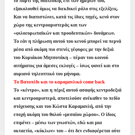
το πάρτι της διαπλοκής επί των ημερών του,
εξακολουθεί όμως να διεκδικεί ρόλο στις εξελίξεις.
Και να διαπιστώνει, κατά τις ίδιες πηγές, κενό στον
χώρο της κεντροαριστεράς και των
«φιλοευρωπαϊκών και προοδευτικών» δυνάμεων.
Το εάν η πλήρωση αυτού του κενού μπορεί να περνά
μέσα από ακόμη πιο στενές γέφυρες με την δεξιά
του Κυριάκου Μητσοτάκη – πέραν του κοινού
αιτήματος για άμεσες εκλογές – ίσως φανεί και στο
αυριανό τηλεοπτικό του μήνυμα.
Το Βατοπέδι και το καραμανλικό come back
Το «κέντρο», και η πέριξ αυτού ασαφής κεντροδεξιά
και κεντροαριστερά, αποτελούσε ανέκαθεν το πεδίο
στόχευσης και του Κώστα Καραμανλή, από την
εποχή ακόμη του θολού «μεσαίου χώρου». Ο ίδιος
επιμένει – μέσω των γνωστών, εδώ και μια
οκταετία, «κύκλων» του – ότι δεν ενδιαφέρεται ούτε