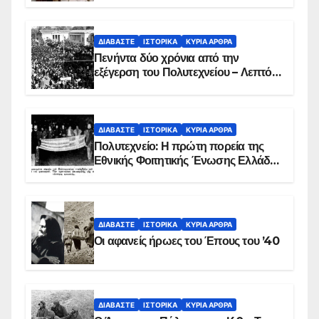
ΔΙΑΒΆΣΤΕ
ΙΣΤΟΡΙΚΆ
ΚΥΡΙΑ ΑΡΘΡΑ
Πενήντα δύο χρόνια από την
εξέγερση του Πολυτεχνείου – Λεπτό
προς λεπτό η εισβολή – ΦΩΤΟ και
ΒΙΝΤΕΟ
ΔΙΑΒΆΣΤΕ
ΙΣΤΟΡΙΚΆ
ΚΥΡΙΑ ΑΡΘΡΑ
Πολυτεχνείο: Η πρώτη πορεία της
Εθνικής Φοιτητικής Ένωσης Ελλάδος
στις 17 Νοεμβρίου 1975 με την
αιματοβαμμένη σημαία
ΔΙΑΒΆΣΤΕ
ΙΣΤΟΡΙΚΆ
ΚΥΡΙΑ ΑΡΘΡΑ
Οι αφανείς ήρωες του Έπους του ’40
ΔΙΑΒΆΣΤΕ
ΙΣΤΟΡΙΚΆ
ΚΥΡΙΑ ΑΡΘΡΑ