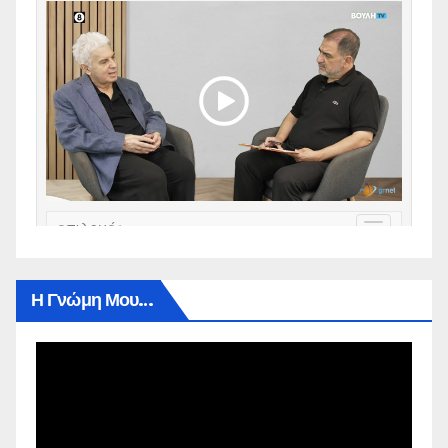
Η Γνώμη Μου…