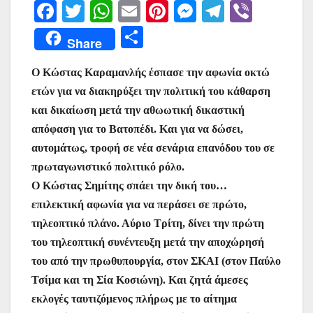
F
T
W
E
Pi
M
T
Vi
a
w
h
m
nt
e
el
b
Μ
Share
c
itt
at
ai
er
s
e
er
οι
e
er
s
l
e
s
gr
Ο Κώστας Καραμανλής έσπασε την αφωνία οκτώ
ρ
ετών για να διακηρύξει την πολιτική του κάθαρση
b
A
st
e
a
α
και δικαίωση μετά την αθωωτική δικαστική
o
p
n
m
σ
απόφαση για το Βατοπέδι. Και για να δώσει,
o
p
g
τε
αυτομάτως, τροφή σε νέα σενάρια επανόδου του σε
k
er
ίτ
πρωταγωνιστικό πολιτικό ρόλο.
Ο Κώστας Σημίτης σπάει την δική του…
ε
επιλεκτική αφωνία για να περάσει σε πρώτο,
τηλεοπτικό πλάνο. Αύριο Τρίτη, δίνει την πρώτη
του τηλεοπτική συνέντευξη μετά την αποχώρησή
του από την πρωθυπουργία, στον ΣΚΑΙ (στον Παύλο
Τσίμα και τη Σία Κοσιώνη). Και ζητά άμεσες
εκλογές ταυτιζόμενος πλήρως με το αίτημα