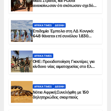
Μάλι: Στρατός και Ρώσοι
ανακοίνωσαν ότι σκότωσαν σχεδόν
100 τζιχαντιστές
AFRIKA TIMES
ΔΙΕΘΝΉ
Επιδημία Έμπολα στη ΛΔ Κονγκό:
648 θάνατοι επί συνόλου 1.830
επιβεβαιωμένων κρουσμάτων
AFRIKA TIMES
ΟΗΕ: Προειδοποίηση Γκουτέρες για
κίνδυνο νέας αιματοχυσίας στο Ελ
Ομπέιντ του Σουδάν
AFRIKA TIMES
ΔΙΕΘΝΉ
Νότια Αφρική:Συνελήφθη με 150
δηλητηριώδεις σκορπιούς