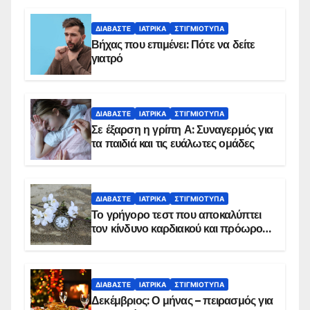
ΔΙΑΒΆΣΤΕ
ΙΑΤΡΙΚΆ
ΣΤΙΓΜΙΌΤΥΠΑ
Βήχας που επιμένει: Πότε να δείτε
γιατρό
ΔΙΑΒΆΣΤΕ
ΙΑΤΡΙΚΆ
ΣΤΙΓΜΙΌΤΥΠΑ
Σε έξαρση η γρίπη Α: Συναγερμός για
τα παιδιά και τις ευάλωτες ομάδες
ΔΙΑΒΆΣΤΕ
ΙΑΤΡΙΚΆ
ΣΤΙΓΜΙΌΤΥΠΑ
Το γρήγορο τεστ που αποκαλύπτει
τον κίνδυνο καρδιακού και πρόωρου
θανάτου
ΔΙΑΒΆΣΤΕ
ΙΑΤΡΙΚΆ
ΣΤΙΓΜΙΌΤΥΠΑ
Δεκέμβριος: Ο μήνας – πειρασμός για