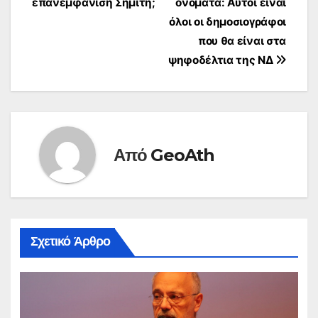
επανεμφάνιση Σημίτη;
ονόματα: Αυτοί είναι
άρθρων
όλοι οι δημοσιογράφοι
που θα είναι στα
ψηφοδέλτια της ΝΔ
Από
GeoAth
Σχετικό Άρθρο