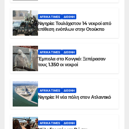
AFRIKA TIMES
ΔΙΕΘΝΉ
Νιγηρία: Τουλάχιστον 14 νεκροί από
επίθεση ενόπλων στην Οτούκπο
AFRIKA TIMES
ΔΙΕΘΝΉ
Έμπολα στο Κονγκό: Ξεπέρασαν
τους 1.350 οι νεκροί
AFRIKA TIMES
ΔΙΕΘΝΉ
Νιγηρία: Η νέα πόλη στον Ατλαντικό
AFRIKA TIMES
ΔΙΕΘΝΉ