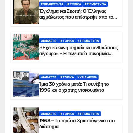
ΕΠΙΚΑΙΡΌΤΗΤΑ
ΙΣΤΟΡΙΚΆ
ΣΤΙΓΜΙΌΤΥΠΑ
Έγκλημα και Σιωπή: Ο Έλληνας
αιχμάλωτος που επέστρεψε από το
Παραπέτασμα
ΔΙΑΒΆΣΤΕ
ΙΣΤΟΡΙΚΆ
ΣΤΙΓΜΙΌΤΥΠΑ
«Έχει κόκκινη σημαία και ανθρώπους
σίγουρα» – Η τελευταία συνομιλία
των ηρώων στα Ίμια, πριν τη
συντριβή του ελικοπτέρου
ΔΙΑΒΆΣΤΕ
ΙΣΤΟΡΙΚΆ
ΚΥΡΙΑ ΑΡΘΡΑ
Ίμια 30 χρόνια μετά: Τι συνέβη το
1996 και ο χάρτης ντοκουμέντο
ΔΙΑΒΆΣΤΕ
ΙΣΤΟΡΙΚΆ
ΣΤΙΓΜΙΌΤΥΠΑ
1968 – Τα πρώτα Χριστούγεννα στο
διάστημα