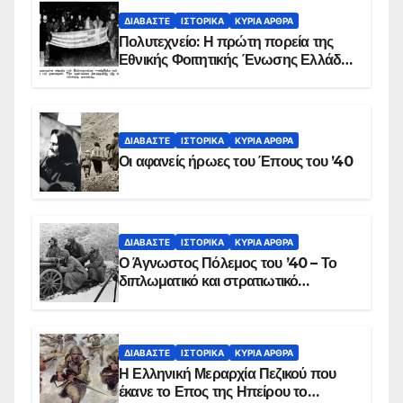
ΔΙΑΒΆΣΤΕ
ΙΣΤΟΡΙΚΆ
ΚΥΡΙΑ ΑΡΘΡΑ
Πολυτεχνείο: Η πρώτη πορεία της
Εθνικής Φοιτητικής Ένωσης Ελλάδος
στις 17 Νοεμβρίου 1975 με την
αιματοβαμμένη σημαία
ΔΙΑΒΆΣΤΕ
ΙΣΤΟΡΙΚΆ
ΚΥΡΙΑ ΑΡΘΡΑ
Οι αφανείς ήρωες του Έπους του ’40
ΔΙΑΒΆΣΤΕ
ΙΣΤΟΡΙΚΆ
ΚΥΡΙΑ ΑΡΘΡΑ
Ο Άγνωστος Πόλεμος του ’40 – Το
διπλωματικό και στρατιωτικό
παρασκήνιο
ΔΙΑΒΆΣΤΕ
ΙΣΤΟΡΙΚΆ
ΚΥΡΙΑ ΑΡΘΡΑ
Η Ελληνική Μεραρχία Πεζικού που
έκανε το Επος της Ηπείρου το