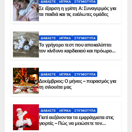
ΔΙΑΒΆΣΤΕ
ΙΑΤΡΙΚΆ
ΣΤΙΓΜΙΌΤΥΠΑ
Σε έξαρση η γρίπη Α: Συναγερμός για
τα παιδιά και τις ευάλωτες ομάδες
ΔΙΑΒΆΣΤΕ
ΙΑΤΡΙΚΆ
ΣΤΙΓΜΙΌΤΥΠΑ
Το γρήγορο τεστ που αποκαλύπτει
τον κίνδυνο καρδιακού και πρόωρου
θανάτου
ΔΙΑΒΆΣΤΕ
ΙΑΤΡΙΚΆ
ΣΤΙΓΜΙΌΤΥΠΑ
Δεκέμβριος: Ο μήνας – πειρασμός για
τη σιλουέτα μας
ΔΙΑΒΆΣΤΕ
ΙΑΤΡΙΚΆ
ΣΤΙΓΜΙΌΤΥΠΑ
Γιατί αυξάνονται τα εμφράγματα στις
γιορτές – Πώς να μειώσετε τον
κίνδυνο, σύμφωνα με καρδιολόγο