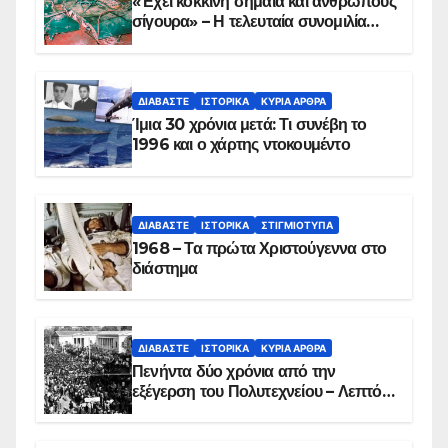
«Έχει κόκκινη σημαία και ανθρώπους
σίγουρα» – Η τελευταία συνομιλία
των ηρώων στα Ίμια, πριν τη
συντριβή του ελικοπτέρου
ΔΙΑΒΆΣΤΕ
ΙΣΤΟΡΙΚΆ
ΚΥΡΙΑ ΑΡΘΡΑ
Ίμια 30 χρόνια μετά: Τι συνέβη το
1996 και ο χάρτης ντοκουμέντο
ΔΙΑΒΆΣΤΕ
ΙΣΤΟΡΙΚΆ
ΣΤΙΓΜΙΌΤΥΠΑ
1968 – Τα πρώτα Χριστούγεννα στο
διάστημα
ΔΙΑΒΆΣΤΕ
ΙΣΤΟΡΙΚΆ
ΚΥΡΙΑ ΑΡΘΡΑ
Πενήντα δύο χρόνια από την
εξέγερση του Πολυτεχνείου – Λεπτό
προς λεπτό η εισβολή – ΦΩΤΟ και
ΒΙΝΤΕΟ