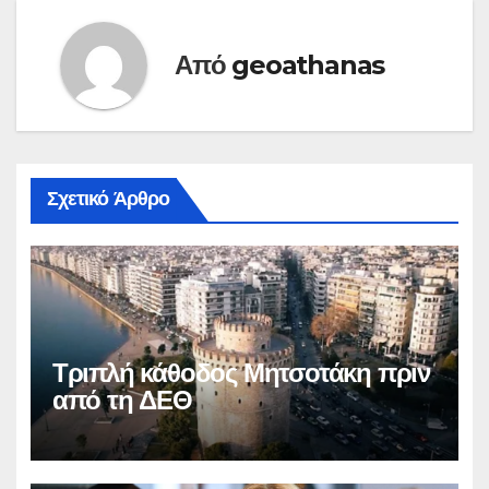
Από
geoathanas
Σχετικό Άρθρο
Τριπλή κάθοδος Μητσοτάκη πριν
από τη ΔΕΘ