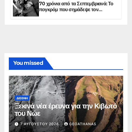
70 χρόνια από τα Σεπτεμβριανά: Το
πογκρόμ που σημάδεψε τον
ελληνισμό της Κωνσταντινούπολης
You missed
ΔΙΕΘΝΉ
Ξεκινά νέα έρευνα για την Κιβωτό
του Νώε
7 ΑΥΓΟΎΣΤΟΥ 2026
GEOATHANAS