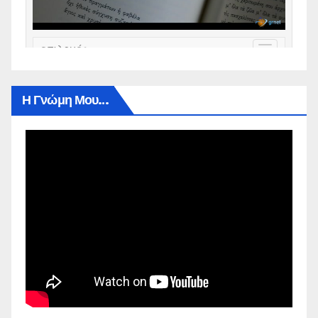
Η Γνώμη Μου…