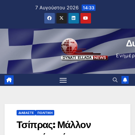
Μετάβαση
7 Αυγούστου 2026
14:33
στο
περιεχόμενο
Δ
Ενημέ
ΔΙΑΒΆΣΤΕ
ΠΟΛΙΤΙΚΉ
Τσίπρας: Μάλλον