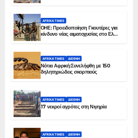
επιβεβαιωμένων κρουσμάτων
AFRIKA TIMES
ΟΗΕ: Προειδοποίηση Γκουτέρες για
κίνδυνο νέας αιματοχυσίας στο Ελ
Ομπέιντ του Σουδάν
AFRIKA TIMES
ΔΙΕΘΝΉ
Νότια Αφρική:Συνελήφθη με 150
δηλητηριώδεις σκορπιούς
AFRIKA TIMES
ΔΙΕΘΝΉ
17 νεκροί αγρότες στη Νιγηρία
AFRIKA TIMES
ΔΙΕΘΝΉ