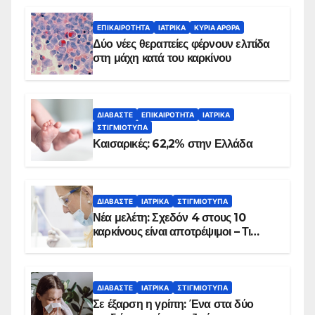
ΕΠΙΚΑΙΡΌΤΗΤΑ
ΙΑΤΡΙΚΆ
ΚΥΡΙΑ ΑΡΘΡΑ
Δύο νέες θεραπείες φέρνουν ελπίδα
στη μάχη κατά του καρκίνου
ΔΙΑΒΆΣΤΕ
ΕΠΙΚΑΙΡΌΤΗΤΑ
ΙΑΤΡΙΚΆ
ΣΤΙΓΜΙΌΤΥΠΑ
Καισαρικές: 62,2% στην Ελλάδα
ΔΙΑΒΆΣΤΕ
ΙΑΤΡΙΚΆ
ΣΤΙΓΜΙΌΤΥΠΑ
Νέα μελέτη: Σχεδόν 4 στους 10
καρκίνους είναι αποτρέψιμοι – Τι
δείχνουν τα στοιχεία
ΔΙΑΒΆΣΤΕ
ΙΑΤΡΙΚΆ
ΣΤΙΓΜΙΌΤΥΠΑ
Σε έξαρση η γρίπη: Ένα στα δύο