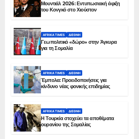
Μουντιάλ 2026: Εντυπωσιακή άφιξη
του Κονγκό στο Χιούστον
AFRIKA TIMES
ΔΙΕΘΝΉ
Γεωπολιτικό «δώρο» στην Άγκυρα
για τη Σομαλία
AFRIKA TIMES
ΔΙΕΘΝΉ
Έμπολα: Προειδοποιήσεις για
κίνδυνο νέας φονικής επιδημίας
AFRIKA TIMES
ΔΙΕΘΝΉ
Η Τουρκία στοχεύει τα αποθέματα
ουρανίου της Σομαλίας