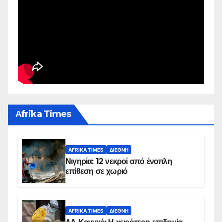
Αfrika Times
AFRIKA TIMES
ΔΙΕΘΝΉ
Νιγηρία: 12 νεκροί από ένοπλη
επίθεση σε χωριό
AFRIKA TIMES
ΔΙΕΘΝΉ