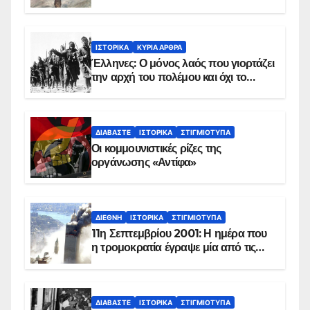
χειμώνα του 1940
ΙΣΤΟΡΙΚΆ
ΚΥΡΙΑ ΑΡΘΡΑ
Έλληνες: Ο μόνος λαός που γιορτάζει
την αρχή του πολέμου και όχι το
τέλος του
ΔΙΑΒΆΣΤΕ
ΙΣΤΟΡΙΚΆ
ΣΤΙΓΜΙΌΤΥΠΑ
Οι κομμουνιστικές ρίζες της
οργάνωσης «Αντίφα»
ΔΙΕΘΝΉ
ΙΣΤΟΡΙΚΆ
ΣΤΙΓΜΙΌΤΥΠΑ
11η Σεπτεμβρίου 2001: Η ημέρα που
η τρομοκρατία έγραψε μία από τις
πιο μαύρες σελίδες στην ιστορία του
πλανήτη
ΔΙΑΒΆΣΤΕ
ΙΣΤΟΡΙΚΆ
ΣΤΙΓΜΙΌΤΥΠΑ