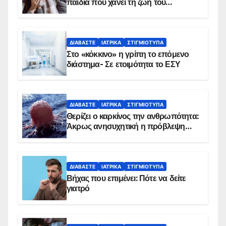
παιδιά που χάνει τη ζωή του
αντιμετωπίζει υποκείμενο νόσημα –
Εμβολιασμό συνιστούν οι ειδικοί
ΔΙΑΒΆΣΤΕ
ΙΑΤΡΙΚΆ
ΣΤΙΓΜΙΌΤΥΠΑ
Στο «κόκκινο» η γρίπη το επόμενο
διάστημα- Σε ετοιμότητα το ΕΣΥ
ΔΙΑΒΆΣΤΕ
ΙΑΤΡΙΚΆ
ΣΤΙΓΜΙΌΤΥΠΑ
Θερίζει ο καρκίνος την ανθρωπότητα:
Άκρως ανησυχητική η πρόβλεψη…
ΔΙΑΒΆΣΤΕ
ΙΑΤΡΙΚΆ
ΣΤΙΓΜΙΌΤΥΠΑ
Βήχας που επιμένει: Πότε να δείτε
γιατρό