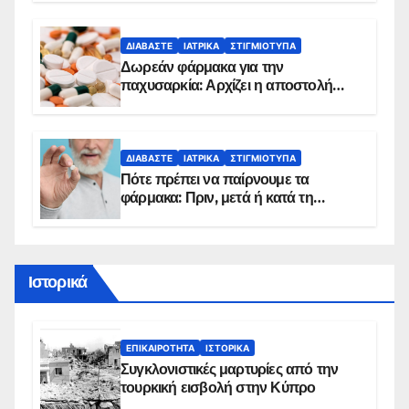
ΔΙΑΒΆΣΤΕ
ΙΑΤΡΙΚΆ
ΣΤΙΓΜΙΌΤΥΠΑ
Δωρεάν φάρμακα για την
παχυσαρκία: Αρχίζει η αποστολή
sms για τους δικαιούχους – Οι
προϋποθέσεις ένταξης στο
πρόγραμμα
ΔΙΑΒΆΣΤΕ
ΙΑΤΡΙΚΆ
ΣΤΙΓΜΙΌΤΥΠΑ
Πότε πρέπει να παίρνουμε τα
φάρμακα: Πριν, μετά ή κατά τη
διάρκεια του φαγητού;
Ιστορικά
ΕΠΙΚΑΙΡΌΤΗΤΑ
ΙΣΤΟΡΙΚΆ
Συγκλονιστικές μαρτυρίες από την
τουρκική εισβολή στην Κύπρο