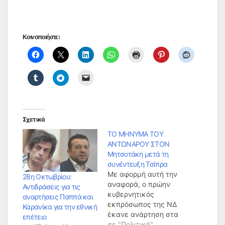
Κοινοποιήστε:
Σχετικά
ΤΟ ΜΗΝΥΜΑ ΤΟΥ
ΑΝΤΩΝΑΡΟΥ ΣΤΟΝ
Μητσοτάκη μετά τη
συνέντευξη Τσίπρα
Με αφορμή αυτή την
28η Οκτωβρίου:
αναφορά, ο πρώην
Αντιδράσεις για τις
κυβερνητικός
αναρτήσεις Παππά και
εκπρόσωπος της ΝΔ
Καρανίκα για την εθνική
έκανε ανάρτηση στα
επέτειο
social media με την
σε "Πολιτική"