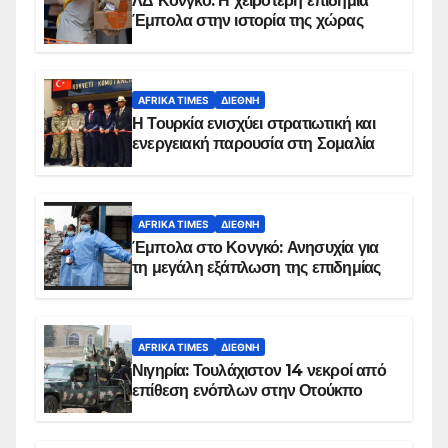
ΛΔ Κονγκό: Η χειρότερη επιδημία
Έμπολα στην ιστορία της χώρας
AFRIKA TIMES
ΔΙΕΘΝΉ
Η Τουρκία ενισχύει στρατιωτική και
ενεργειακή παρουσία στη Σομαλία
AFRIKA TIMES
ΔΙΕΘΝΉ
Έμπολα στο Κονγκό: Ανησυχία για
τη μεγάλη εξάπλωση της επιδημίας
AFRIKA TIMES
ΔΙΕΘΝΉ
Νιγηρία: Τουλάχιστον 14 νεκροί από
επίθεση ενόπλων στην Οτούκπο