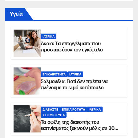
Yγεία
ΙΑΤΡΙΚΆ
Άνοια: Τα επαγγέλματα που
προστατεύουν τον εγκέφαλο
ΕΠΙΚΑΙΡΌΤΗΤΑ
ΙΑΤΡΙΚΆ
Σαλμονέλα: Γιατί δεν πρέπει να
πλένουμε το ωμό κοτόπουλο
ΔΙΑΒΆΣΤΕ
ΕΠΙΚΑΙΡΌΤΗΤΑ
ΙΑΤΡΙΚΆ
ΣΤΙΓΜΙΌΤΥΠΑ
Τα οφέλη της διακοπής του
καπνίσματος ξεκινούν μόλις σε 20
λεπτά