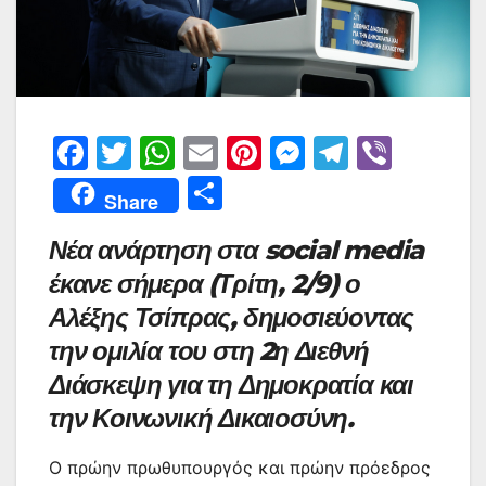
F
T
W
E
Pi
M
T
Vi
a
w
h
m
nt
e
el
b
Μ
Share
c
itt
at
ai
er
s
e
er
οι
Νέα ανάρτηση στα social media
e
er
s
l
e
s
gr
ρ
έκανε σήμερα (Τρίτη, 2/9) ο
b
A
st
e
a
α
Αλέξης Τσίπρας, δημοσιεύοντας
o
p
n
m
σ
την ομιλία του στη 2η Διεθνή
o
p
g
τε
Διάσκεψη για τη Δημοκρατία και
k
er
ίτ
την Κοινωνική Δικαιοσύνη.
ε
Ο πρώην πρωθυπουργός και πρώην πρόεδρος