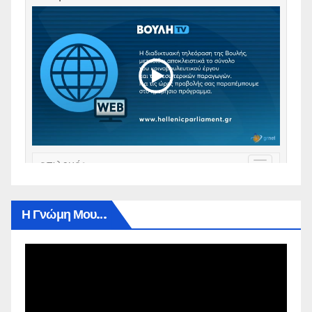
Η Γνώμη Μου…