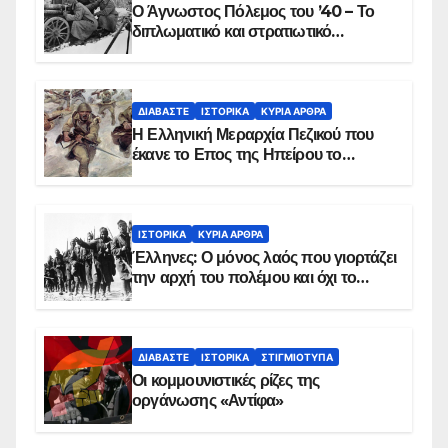
Ο Άγνωστος Πόλεμος του ’40 – Το
διπλωματικό και στρατιωτικό
παρασκήνιο
ΔΙΑΒΆΣΤΕ
ΙΣΤΟΡΙΚΆ
ΚΥΡΙΑ ΑΡΘΡΑ
Η Ελληνική Μεραρχία Πεζικού που
έκανε το Επος της Ηπείρου το
χειμώνα του 1940
ΙΣΤΟΡΙΚΆ
ΚΥΡΙΑ ΑΡΘΡΑ
Έλληνες: Ο μόνος λαός που γιορτάζει
την αρχή του πολέμου και όχι το
τέλος του
ΔΙΑΒΆΣΤΕ
ΙΣΤΟΡΙΚΆ
ΣΤΙΓΜΙΌΤΥΠΑ
Οι κομμουνιστικές ρίζες της
οργάνωσης «Αντίφα»