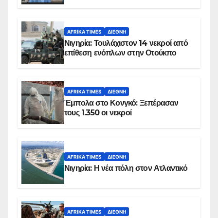
AFRIKA TIMES
ΔΙΕΘΝΉ
Νιγηρία: Τουλάχιστον 14 νεκροί από
επίθεση ενόπλων στην Οτούκπο
AFRIKA TIMES
ΔΙΕΘΝΉ
Έμπολα στο Κονγκό: Ξεπέρασαν
τους 1.350 οι νεκροί
AFRIKA TIMES
ΔΙΕΘΝΉ
Νιγηρία: Η νέα πόλη στον Ατλαντικό
AFRIKA TIMES
ΔΙΕΘΝΉ