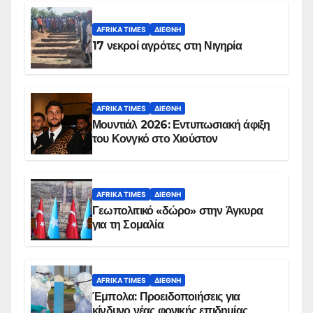
AFRIKA TIMES
ΔΙΕΘΝΉ
17 νεκροί αγρότες στη Νιγηρία
AFRIKA TIMES
ΔΙΕΘΝΉ
Μουντιάλ 2026: Εντυπωσιακή άφιξη
του Κονγκό στο Χιούστον
AFRIKA TIMES
ΔΙΕΘΝΉ
Γεωπολιτικό «δώρο» στην Άγκυρα
για τη Σομαλία
AFRIKA TIMES
ΔΙΕΘΝΉ
Έμπολα: Προειδοποιήσεις για
κίνδυνο νέας φονικής επιδημίας