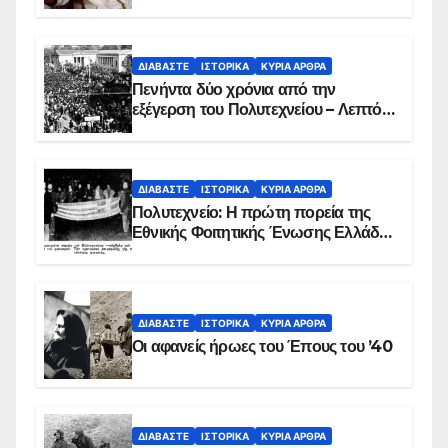
ΔΙΑΒΆΣΤΕ
ΙΣΤΟΡΙΚΆ
ΚΥΡΙΑ ΑΡΘΡΑ
Πενήντα δύο χρόνια από την
εξέγερση του Πολυτεχνείου – Λεπτό
προς λεπτό η εισβολή – ΦΩΤΟ και
ΒΙΝΤΕΟ
ΔΙΑΒΆΣΤΕ
ΙΣΤΟΡΙΚΆ
ΚΥΡΙΑ ΑΡΘΡΑ
Πολυτεχνείο: Η πρώτη πορεία της
Εθνικής Φοιτητικής Ένωσης Ελλάδος
στις 17 Νοεμβρίου 1975 με την
αιματοβαμμένη σημαία
ΔΙΑΒΆΣΤΕ
ΙΣΤΟΡΙΚΆ
ΚΥΡΙΑ ΑΡΘΡΑ
Οι αφανείς ήρωες του Έπους του ’40
ΔΙΑΒΆΣΤΕ
ΙΣΤΟΡΙΚΆ
ΚΥΡΙΑ ΑΡΘΡΑ