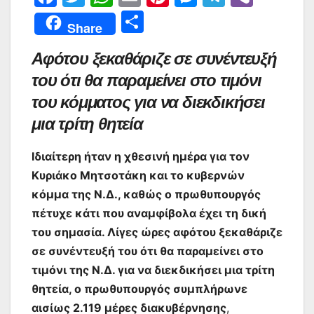
a
w
h
m
nt
e
el
b
Μ
Share
c
itt
at
ai
er
s
e
er
οι
Αφότου ξεκαθάριζε σε συνέντευξή
e
er
s
l
e
s
gr
ρ
του ότι θα παραμείνει στο τιμόνι
b
A
st
e
a
α
του κόμματος για να διεκδικήσει
o
p
n
m
σ
μια τρίτη θητεία
o
p
g
τε
k
er
ίτ
Ιδιαίτερη ήταν η χθεσινή ημέρα για τον
ε
Κυριάκο Μητσοτάκη και το κυβερνών
κόμμα της Ν.Δ., καθώς ο πρωθυπουργός
πέτυχε κάτι που αναμφίβολα έχει τη δική
του σημασία. Λίγες ώρες αφότου ξεκαθάριζε
σε συνέντευξή του ότι θα παραμείνει στο
τιμόνι της Ν.Δ. για να διεκδικήσει μια τρίτη
θητεία, ο πρωθυπουργός συμπλήρωνε
αισίως 2.119 μέρες διακυβέρνησης
,