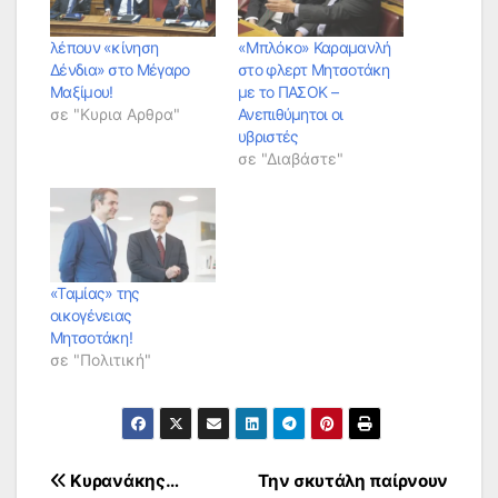
λέπουν «κίνηση
«Μπλόκο» Καραμανλή
Δένδια» στο Μέγαρο
στο φλερτ Μητσοτάκη
Μαξίμου!
με το ΠΑΣΟΚ –
σε "Κυρια Αρθρα"
Ανεπιθύμητοι οι
υβριστές
σε "Διαβάστε"
«Ταμίας» της
οικογένειας
Μητσοτάκη!
σε "Πολιτική"
Πλοήγηση
Κυρανάκης…
Την σκυτάλη παίρνουν