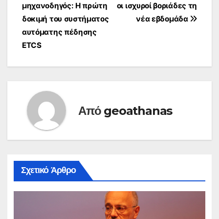
μηχανοδηγός: H πρώτη
οι ισχυροί βοριάδες τη
άρθρων
δοκιμή του συστήματος
νέα εβδομάδα
αυτόματης πέδησης
ETCS
Από
geoathanas
Σχετικό Άρθρο