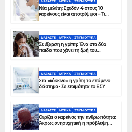
ΔΙΑΒΆΣΤΕ
ΙΑΤΡΙΚΆ
ΣΤΙΓΜΙΌΤΥΠΑ
Νέα μελέτη: Σχεδόν 4 στους 10
καρκίνους είναι αποτρέψιμοι – Τι
δείχνουν τα στοιχεία
ΔΙΑΒΆΣΤΕ
ΙΑΤΡΙΚΆ
ΣΤΙΓΜΙΌΤΥΠΑ
Σε έξαρση η γρίπη: Ένα στα δύο
παιδιά που χάνει τη ζωή του
αντιμετωπίζει υποκείμενο νόσημα –
Εμβολιασμό συνιστούν οι ειδικοί
ΔΙΑΒΆΣΤΕ
ΙΑΤΡΙΚΆ
ΣΤΙΓΜΙΌΤΥΠΑ
Στο «κόκκινο» η γρίπη το επόμενο
διάστημα- Σε ετοιμότητα το ΕΣΥ
ΔΙΑΒΆΣΤΕ
ΙΑΤΡΙΚΆ
ΣΤΙΓΜΙΌΤΥΠΑ
Θερίζει ο καρκίνος την ανθρωπότητα:
Άκρως ανησυχητική η πρόβλεψη…