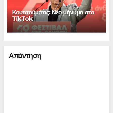
Κουτσούμπας: Νέο μήνυμα στο
TikTok
Απάντηση