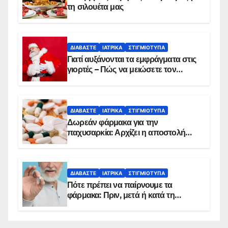
τη σιλουέτα μας
ΔΙΑΒΆΣΤΕ
ΙΑΤΡΙΚΆ
ΣΤΙΓΜΙΌΤΥΠΑ
Γιατί αυξάνονται τα εμφράγματα στις
γιορτές – Πώς να μειώσετε τον
κίνδυνο, σύμφωνα με καρδιολόγο
ΔΙΑΒΆΣΤΕ
ΙΑΤΡΙΚΆ
ΣΤΙΓΜΙΌΤΥΠΑ
Δωρεάν φάρμακα για την
παχυσαρκία: Αρχίζει η αποστολή
sms για τους δικαιούχους – Οι
προϋποθέσεις ένταξης στο
πρόγραμμα
ΔΙΑΒΆΣΤΕ
ΙΑΤΡΙΚΆ
ΣΤΙΓΜΙΌΤΥΠΑ
Πότε πρέπει να παίρνουμε τα
φάρμακα: Πριν, μετά ή κατά τη
διάρκεια του φαγητού;