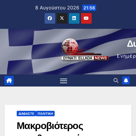
Μετάβαση
8 Αυγούστου 2026
21:56
στο
περιεχόμενο
Δ
Ενημέ
ΔΙΑΒΆΣΤΕ
ΠΟΛΙΤΙΚΉ
Μακροβιότερος