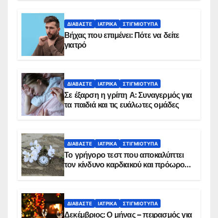
ΔΙΑΒΆΣΤΕ
ΙΑΤΡΙΚΆ
ΣΤΙΓΜΙΌΤΥΠΑ
Βήχας που επιμένει: Πότε να δείτε
γιατρό
ΔΙΑΒΆΣΤΕ
ΙΑΤΡΙΚΆ
ΣΤΙΓΜΙΌΤΥΠΑ
Σε έξαρση η γρίπη Α: Συναγερμός για
τα παιδιά και τις ευάλωτες ομάδες
ΔΙΑΒΆΣΤΕ
ΙΑΤΡΙΚΆ
ΣΤΙΓΜΙΌΤΥΠΑ
Το γρήγορο τεστ που αποκαλύπτει
τον κίνδυνο καρδιακού και πρόωρου
θανάτου
ΔΙΑΒΆΣΤΕ
ΙΑΤΡΙΚΆ
ΣΤΙΓΜΙΌΤΥΠΑ
Δεκέμβριος: Ο μήνας – πειρασμός για