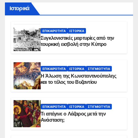
Ιστορικά
ΕΠΙΚΑΙΡΌΤΗΤΑ
ΙΣΤΟΡΙΚΆ
Συγκλονιστικές μαρτυρίες από την
τουρκική εισβολή στην Κύπρο
ΕΠΙΚΑΙΡΌΤΗΤΑ
ΙΣΤΟΡΙΚΆ
ΣΤΙΓΜΙΌΤΥΠΑ
Η Άλωση της Κωνσταντινούπολης
και το τέλος του Βυζαντίου
ΕΠΙΚΑΙΡΌΤΗΤΑ
ΙΣΤΟΡΙΚΆ
ΣΤΙΓΜΙΌΤΥΠΑ
Τι απέγινε ο Λάζαρος μετά την
Ανάσταση;