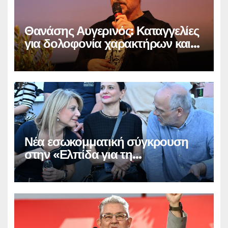
Θανάσης Αυγερινός: Καταγγελίες
για δολοφονία χαρακτήρων και
παραπληροφόρηση
Νέα εσωκομματική σύγκρουση
στην «Ελπίδα για τη
Δημοκρατία»