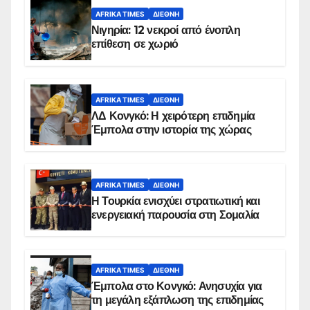
AFRIKA TIMES
ΔΙΕΘΝΉ
Νιγηρία: 12 νεκροί από ένοπλη
επίθεση σε χωριό
AFRIKA TIMES
ΔΙΕΘΝΉ
ΛΔ Κονγκό: Η χειρότερη επιδημία
Έμπολα στην ιστορία της χώρας
AFRIKA TIMES
ΔΙΕΘΝΉ
Η Τουρκία ενισχύει στρατιωτική και
ενεργειακή παρουσία στη Σομαλία
AFRIKA TIMES
ΔΙΕΘΝΉ
Έμπολα στο Κονγκό: Ανησυχία για
τη μεγάλη εξάπλωση της επιδημίας