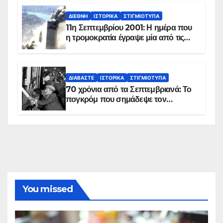
ΔΙΕΘΝΉ
ΙΣΤΟΡΙΚΆ
ΣΤΙΓΜΙΌΤΥΠΑ
11η Σεπτεμβρίου 2001: Η ημέρα που
η τρομοκρατία έγραψε μία από τις
πιο μαύρες σελίδες στην ιστορία του
πλανήτη
ΔΙΑΒΆΣΤΕ
ΙΣΤΟΡΙΚΆ
ΣΤΙΓΜΙΌΤΥΠΑ
70 χρόνια από τα Σεπτεμβριανά: Το
πογκρόμ που σημάδεψε τον
ελληνισμό της Κωνσταντινούπολης
You missed