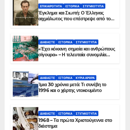
ΕΠΙΚΑΙΡΌΤΗΤΑ
ΙΣΤΟΡΙΚΆ
ΣΤΙΓΜΙΌΤΥΠΑ
Έγκλημα και Σιωπή: Ο Έλληνας
αιχμάλωτος που επέστρεψε από το
Παραπέτασμα
ΔΙΑΒΆΣΤΕ
ΙΣΤΟΡΙΚΆ
ΣΤΙΓΜΙΌΤΥΠΑ
«Έχει κόκκινη σημαία και ανθρώπους
σίγουρα» – Η τελευταία συνομιλία
των ηρώων στα Ίμια, πριν τη
συντριβή του ελικοπτέρου
ΔΙΑΒΆΣΤΕ
ΙΣΤΟΡΙΚΆ
ΚΥΡΙΑ ΑΡΘΡΑ
Ίμια 30 χρόνια μετά: Τι συνέβη το
1996 και ο χάρτης ντοκουμέντο
ΔΙΑΒΆΣΤΕ
ΙΣΤΟΡΙΚΆ
ΣΤΙΓΜΙΌΤΥΠΑ
1968 – Τα πρώτα Χριστούγεννα στο
διάστημα