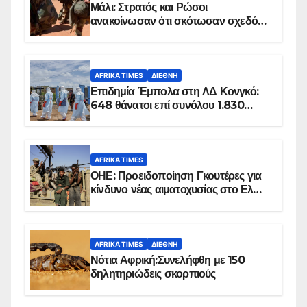
Μάλι: Στρατός και Ρώσοι
ανακοίνωσαν ότι σκότωσαν σχεδόν
100 τζιχαντιστές
AFRIKA TIMES
ΔΙΕΘΝΉ
Επιδημία Έμπολα στη ΛΔ Κονγκό:
648 θάνατοι επί συνόλου 1.830
επιβεβαιωμένων κρουσμάτων
AFRIKA TIMES
ΟΗΕ: Προειδοποίηση Γκουτέρες για
κίνδυνο νέας αιματοχυσίας στο Ελ
Ομπέιντ του Σουδάν
AFRIKA TIMES
ΔΙΕΘΝΉ
Νότια Αφρική:Συνελήφθη με 150
δηλητηριώδεις σκορπιούς