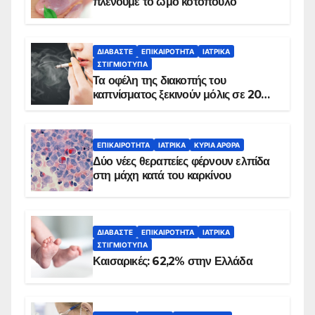
πλένουμε το ωμό κοτόπουλο
ΔΙΑΒΆΣΤΕ
ΕΠΙΚΑΙΡΌΤΗΤΑ
ΙΑΤΡΙΚΆ
ΣΤΙΓΜΙΌΤΥΠΑ
Τα οφέλη της διακοπής του
καπνίσματος ξεκινούν μόλις σε 20
λεπτά
ΕΠΙΚΑΙΡΌΤΗΤΑ
ΙΑΤΡΙΚΆ
ΚΥΡΙΑ ΑΡΘΡΑ
Δύο νέες θεραπείες φέρνουν ελπίδα
στη μάχη κατά του καρκίνου
ΔΙΑΒΆΣΤΕ
ΕΠΙΚΑΙΡΌΤΗΤΑ
ΙΑΤΡΙΚΆ
ΣΤΙΓΜΙΌΤΥΠΑ
Καισαρικές: 62,2% στην Ελλάδα