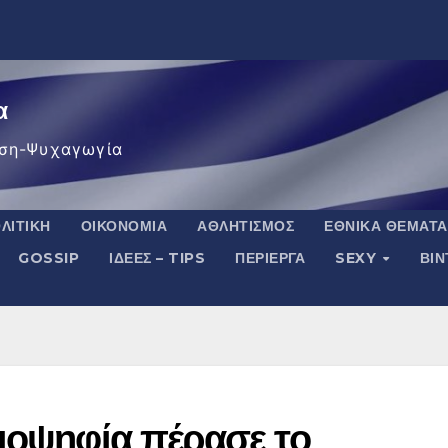
α
ση-Ψυχαγωγία
ΛΙΤΙΚΉ
ΟΙΚΟΝΟΜΊΑ
ΑΘΛΗΤΙΣΜΌΣ
ΕΘΝΙΚΆ ΘΈΜΑΤΑ
GOSSIP
ΙΔΈΕΣ – TIPS
ΠΕΡΊΕΡΓΑ
SEXY
ΒΙ
ειοψηφία πέρασε το