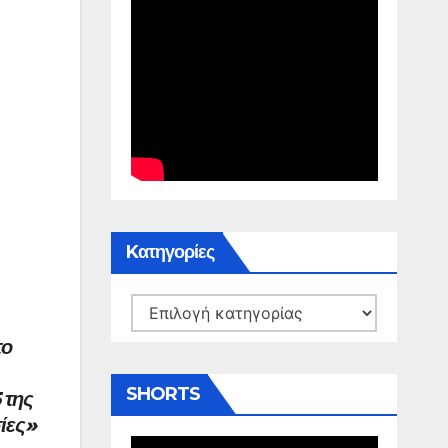
Kατηγορίες
Kατηγορίες
το
SHORTS
 της
ίες»