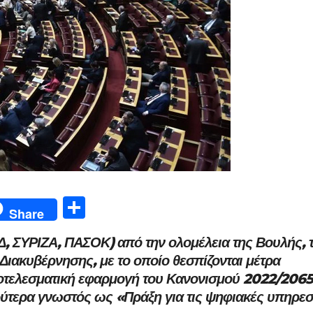
Μ
Share
οι
, ΣΥΡΙΖΑ, ΠΑΣΟΚ) από την ολομέλεια της Βουλής, 
ρ
ιακυβέρνησης, με το οποίο θεσπίζονται μέτρα
α
αποτελεσματική εφαρμογή του Κανονισμού 2022/2065
σ
ύτερα γνωστός ως «Πράξη για τις ψηφιακές υπηρεσ