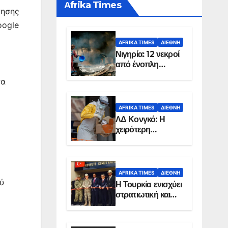
Αfrika Times
τησης
oogle
AFRIKA TIMES
ΔΙΕΘΝΉ
Νιγηρία: 12 νεκροί
από ένοπλη
επίθεση σε χωριό
τα
AFRIKA TIMES
ΔΙΕΘΝΉ
ΛΔ Κονγκό: Η
χειρότερη
επιδημία Έμπολα
στην ιστορία της
χώρας
AFRIKA TIMES
ΔΙΕΘΝΉ
ύ
Η Τουρκία ενισχύει
στρατιωτική και
ενεργειακή
παρουσία στη
Σομαλία