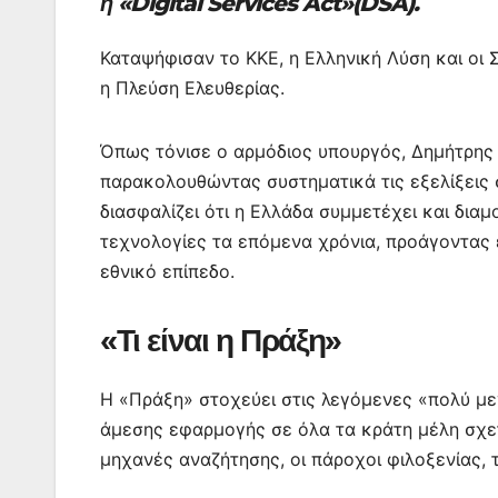
o
p
n
m
ή «Digital Services Act»(DSA).
o
p
g
Καταψήφισαν το ΚΚΕ, η Ελληνική Λύση και οι
k
er
η Πλεύση Ελευθερίας.
Όπως τόνισε ο αρμόδιος υπουργός, Δημήτρης
παρακολουθώντας συστηματικά τις εξελίξεις 
διασφαλίζει ότι η Ελλάδα συμμετέχει και διαμο
τεχνολογίες τα επόμενα χρόνια, προάγοντας
εθνικό επίπεδο.
«Τι είναι η Πράξη»
Η «Πράξη» στοχεύει στις λεγόμενες «πολύ με
άμεσης εφαρμογής σε όλα τα κράτη μέλη σχετ
μηχανές αναζήτησης, οι πάροχοι φιλοξενίας, τ