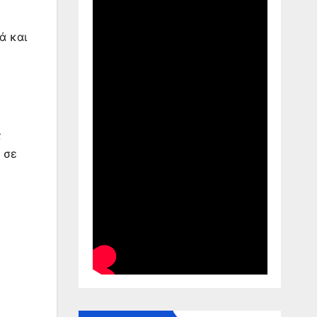
ά και
ς
 σε