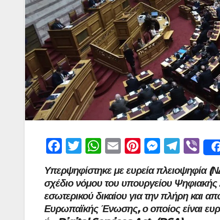
F
T
W
E
Pi
M
T
Vi
a
w
h
m
nt
e
el
b
Υπερψηφίστηκε με ευρεία πλειοψηφία (ΝΔ
c
itt
at
ai
er
s
e
er
σχέδιο νόμου του υπουργείου Ψηφιακής Δ
e
er
s
l
e
s
gr
εσωτερικού δικαίου για την πλήρη και 
b
A
st
e
a
Ευρωπαϊκής Ένωσης, ο οποίος είναι ευρ