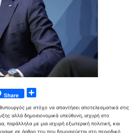
Μ
Share
οι
ωθυπουργός με στόχο να απαντήσει αποτελεσματικά στις
ρ
τυξης αλλά δημοσιονομικά υπεύθυνη, ισχυρή στο
α
α, παράλληλα με μια ισχυρή εξωτερική πολιτική, και
σ
γραψε σε άρθρο του που δημοσιεύεται στο περιοδικό