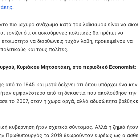
τε
άκης.
ίτ
ε
«το πιο ισχυρό ανάχωμα κατά του λαϊκισμού είναι να ακο
αι τονίζει ότι οι ασκούμενες πολιτικές θα πρέπει να
ην ετοιμότητα να διορθώνεις τυχόν λάθη, προκειμένου να
ολιτικούς και τους πολίτες.
ργού, Κυριάκου Μητσοτάκη, στο περιοδικό Economist:
ής από το 1945 και μετά δείχνει ότι όπου υπάρχει ένα κεν
ήταν εμφανέστερο από τη δεκαετία που ακολούθησε την
ασε το 2007, όταν η χώρα αργά, αλλά αδυσώπητα βρέθηκε
ική κυβέρνηση ήταν σχετικά σύντομος. Αλλά η ζημιά ήταν
γην Πρωθυπουργός το 2019 θεωρούνταν ευρέως ως ο ασθ