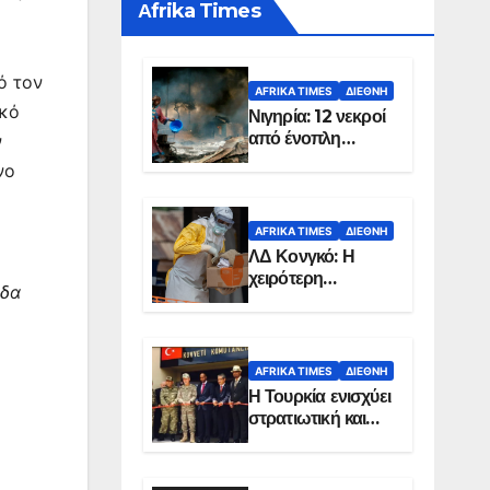
Αfrika Times
ό τον
AFRIKA TIMES
ΔΙΕΘΝΉ
ικό
Νιγηρία: 12 νεκροί
από ένοπλη
ν
επίθεση σε χωριό
νο
AFRIKA TIMES
ΔΙΕΘΝΉ
ΛΔ Κονγκό: Η
χειρότερη
άδα
επιδημία Έμπολα
στην ιστορία της
χώρας
AFRIKA TIMES
ΔΙΕΘΝΉ
Η Τουρκία ενισχύει
στρατιωτική και
ενεργειακή
παρουσία στη
Σομαλία