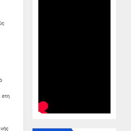
ύς
ό
 στη
ενής