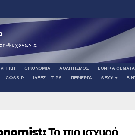
α
ση-Ψυχαγωγία
ΛΙΤΙΚΉ
ΟΙΚΟΝΟΜΊΑ
ΑΘΛΗΤΙΣΜΌΣ
ΕΘΝΙΚΆ ΘΈΜΑΤΑ
GOSSIP
ΙΔΈΕΣ – TIPS
ΠΕΡΊΕΡΓΑ
SEXY
ΒΙ
nomist: Το πιο ισχυρό