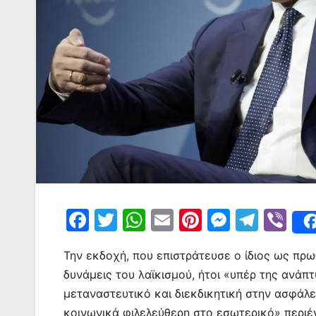
F
T
W
E
Pi
M
T
Vi
a
w
h
m
nt
e
el
b
Την εκδοχή, που επιστράτευσε ο ίδιος ως πρ
c
itt
at
ai
er
s
e
er
δυνάμεις του λαϊκισμού, ήτοι «υπέρ της ανάπ
e
er
s
l
e
s
gr
μεταναστευτικό και διεκδικητική στην ασφάλει
b
A
st
e
a
κοινωνικά φιλελεύθερη στο εσωτερικό» περιέ