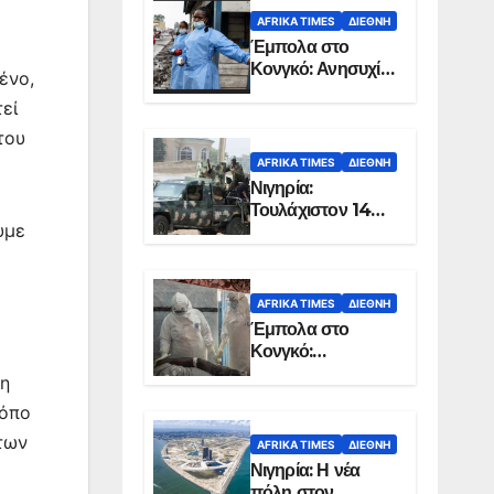
AFRIKA TIMES
ΔΙΕΘΝΉ
Έμπολα στο
Κονγκό: Ανησυχία
ένο,
για τη μεγάλη
εί
εξάπλωση της
επιδημίας
του
AFRIKA TIMES
ΔΙΕΘΝΉ
Νιγηρία:
Τουλάχιστον 14
υμε
νεκροί από
επίθεση ενόπλων
στην Οτούκπο
AFRIKA TIMES
ΔΙΕΘΝΉ
Έμπολα στο
Κονγκό:
Ξεπέρασαν τους
ση
1.350 οι νεκροί
ρόπο
 των
AFRIKA TIMES
ΔΙΕΘΝΉ
Νιγηρία: Η νέα
πόλη στον