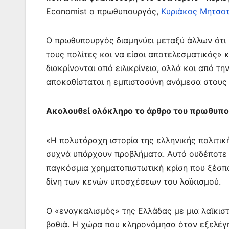
o
p
n
m
Economist ο πρωθυπουργός,
Κυριάκος Μητσοτ
o
p
g
k
er
Ο πρωθυπουργός διαμηνύει μεταξύ άλλων ότι 
τους πολίτες και να είσαι αποτελεσματικός» κ
διακρίνονται από ειλικρίνεια, αλλά και από τ
αποκαθίσταται η εμπιστοσύνη ανάμεσα στους π
Ακολουθεί ολόκληρο το άρθρο του πρωθυπου
«Η πολυτάραχη ιστορία της ελληνικής πολιτικ
συχνά υπάρχουν προβλήματα. Αυτό ουδέποτε 
παγκόσμια χρηματοπιστωτική κρίση που ξέσπ
δίνη των κενών υποσχέσεων του λαϊκισμού.
Ο «εναγκαλισμός» της Ελλάδας με μια λαϊκιστ
βαθιά. Η χώρα που κληρονόμησα όταν εξελέ