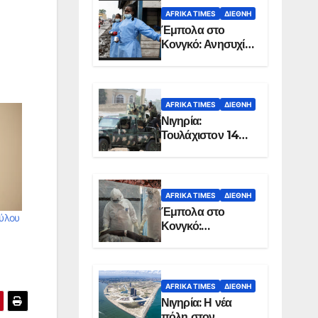
AFRIKA TIMES
ΔΙΕΘΝΉ
Έμπολα στο
Κονγκό: Ανησυχία
για τη μεγάλη
εξάπλωση της
επιδημίας
AFRIKA TIMES
ΔΙΕΘΝΉ
Νιγηρία:
Τουλάχιστον 14
νεκροί από
επίθεση ενόπλων
στην Οτούκπο
AFRIKA TIMES
ΔΙΕΘΝΉ
Έμπολα στο
ούλου
Κονγκό:
Ξεπέρασαν τους
1.350 οι νεκροί
AFRIKA TIMES
ΔΙΕΘΝΉ
Νιγηρία: Η νέα
πόλη στον