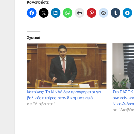
Κοινοποιήστε:
Σχετικά
Κατρίνης: Tο ΚΙΝΑΛ δεν προσφέρεται για
Στο ΠΑΣΟΚ 
βολικός εταίρος στον δικομματισμό
ανακοίνωση
σε "Διαβάστε"
Νίκο Ανδρο
σε "Διαβά