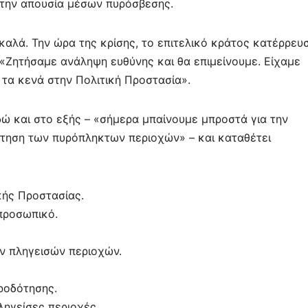
ε
την απουσία μέσων πυρόσβεσης.
 καλά. Την ώρα της κρίσης, το επιτελικό κράτος κατέρρευ
 «Ζητήσαμε ανάληψη ευθύνης και θα επιμείνουμε. Είχαμε
ι τα κενά στην Πολιτική Προστασία».
εδώ και στο εξής – «σήμερα μπαίνουμε μπροστά για την
τηση των πυρόπληκτων περιοχών» – και καταθέτει
κής Προστασίας.
προσωπικό.
 πληγεισών περιοχών.
ροδότησης.
ληγείσες περιοχές.