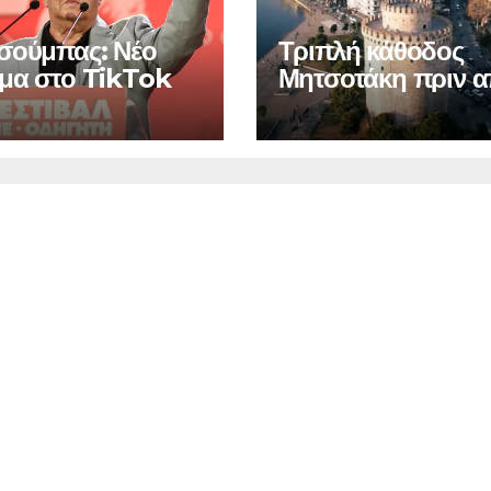
σούμπας: Νέο
Τριπλή κάθοδος
μα στο TikTok
Μητσοτάκη πριν 
τη ΔΕΘ