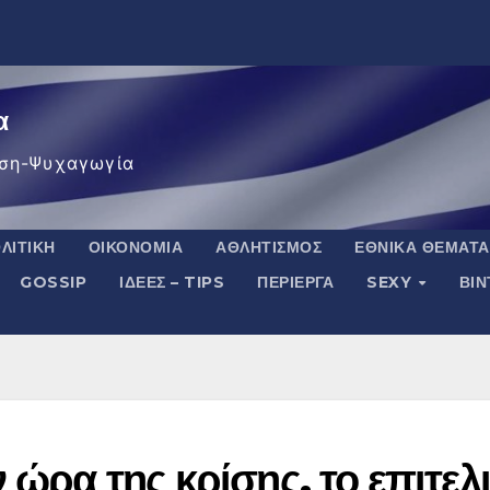
α
ση-Ψυχαγωγία
ΛΙΤΙΚΉ
ΟΙΚΟΝΟΜΊΑ
ΑΘΛΗΤΙΣΜΌΣ
ΕΘΝΙΚΆ ΘΈΜΑΤΑ
GOSSIP
ΙΔΈΕΣ – TIPS
ΠΕΡΊΕΡΓΑ
SEXY
ΒΙ
 ώρα της κρίσης, το επιτελ