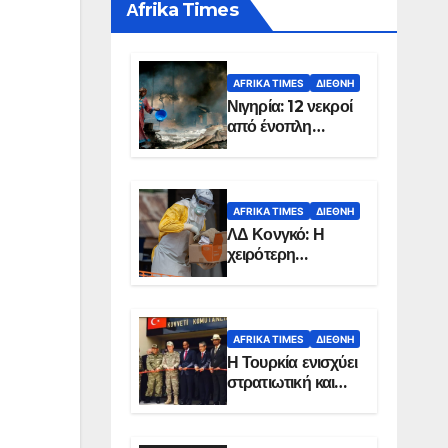
Αfrika Times
AFRIKA TIMES
ΔΙΕΘΝΉ
Νιγηρία: 12 νεκροί
από ένοπλη
επίθεση σε χωριό
AFRIKA TIMES
ΔΙΕΘΝΉ
ΛΔ Κονγκό: Η
χειρότερη
επιδημία Έμπολα
στην ιστορία της
χώρας
AFRIKA TIMES
ΔΙΕΘΝΉ
Η Τουρκία ενισχύει
στρατιωτική και
ενεργειακή
παρουσία στη
Σομαλία