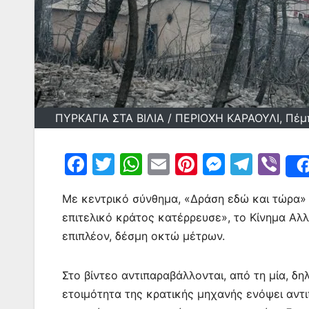
ΠΥΡΚΑΓΙΑ ΣΤΑ ΒΙΛΙΑ / ΠΕΡΙΟΧΗ ΚΑΡΑΟΥΛΙ, Πέμ
F
T
W
E
Pi
M
T
Vi
a
w
h
m
nt
e
el
b
Με κεντρικό σύνθημα, «Δράση εδώ και τώρα» κ
c
itt
at
ai
er
s
e
er
επιτελικό κράτος κατέρρευσε», το Κίνημα Αλλ
e
er
s
l
e
s
gr
επιπλέον, δέσμη οκτώ μέτρων.
b
A
st
e
a
o
p
n
m
Στο βίντεο αντιπαραβάλλονται, από τη μία, δ
o
p
g
ετοιμότητα της κρατικής μηχανής ενόψει αντι