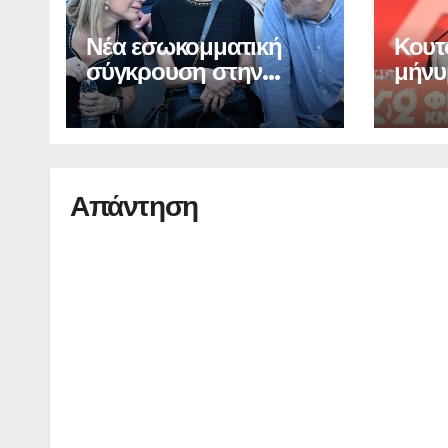
Νέα εσωκομματική
Κουτ
σύγκρουση στην
μήνυ
«Ελπίδα για τη
Δημοκρατία»
Απάντηση