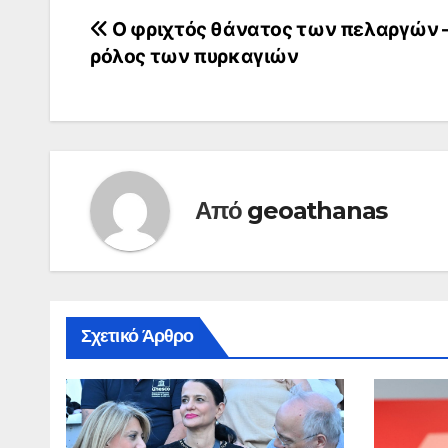
Πλοήγηση
O φριχτός θάνατος των πελαργών 
ρόλος των πυρκαγιών
άρθρων
Από
geoathanas
Σχετικό Άρθρο