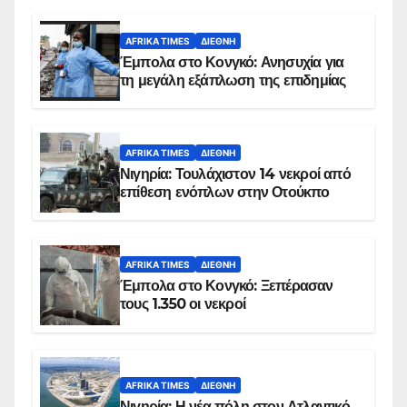
AFRIKA TIMES
ΔΙΕΘΝΉ
Έμπολα στο Κονγκό: Ανησυχία για
τη μεγάλη εξάπλωση της επιδημίας
AFRIKA TIMES
ΔΙΕΘΝΉ
Νιγηρία: Τουλάχιστον 14 νεκροί από
επίθεση ενόπλων στην Οτούκπο
AFRIKA TIMES
ΔΙΕΘΝΉ
Έμπολα στο Κονγκό: Ξεπέρασαν
τους 1.350 οι νεκροί
AFRIKA TIMES
ΔΙΕΘΝΉ
Νιγηρία: Η νέα πόλη στον Ατλαντικό