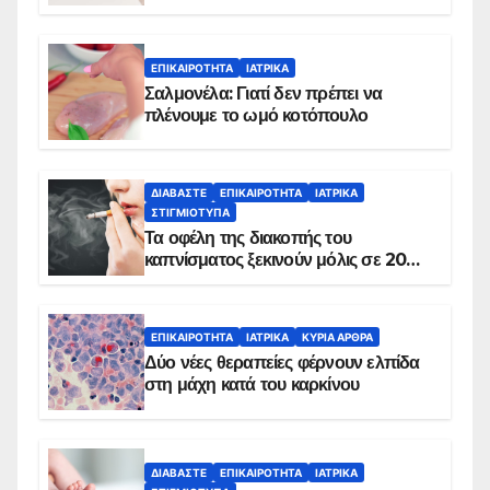
ΕΠΙΚΑΙΡΌΤΗΤΑ
ΙΑΤΡΙΚΆ
Σαλμονέλα: Γιατί δεν πρέπει να
πλένουμε το ωμό κοτόπουλο
ΔΙΑΒΆΣΤΕ
ΕΠΙΚΑΙΡΌΤΗΤΑ
ΙΑΤΡΙΚΆ
ΣΤΙΓΜΙΌΤΥΠΑ
Τα οφέλη της διακοπής του
καπνίσματος ξεκινούν μόλις σε 20
λεπτά
ΕΠΙΚΑΙΡΌΤΗΤΑ
ΙΑΤΡΙΚΆ
ΚΥΡΙΑ ΑΡΘΡΑ
Δύο νέες θεραπείες φέρνουν ελπίδα
στη μάχη κατά του καρκίνου
ΔΙΑΒΆΣΤΕ
ΕΠΙΚΑΙΡΌΤΗΤΑ
ΙΑΤΡΙΚΆ