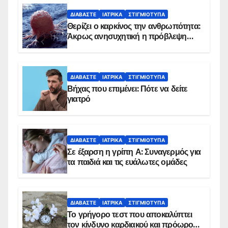
ΔΙΑΒΆΣΤΕ
ΙΑΤΡΙΚΆ
ΣΤΙΓΜΙΌΤΥΠΑ
Θερίζει ο καρκίνος την ανθρωπότητα:
Άκρως ανησυχητική η πρόβλεψη…
ΔΙΑΒΆΣΤΕ
ΙΑΤΡΙΚΆ
ΣΤΙΓΜΙΌΤΥΠΑ
Βήχας που επιμένει: Πότε να δείτε
γιατρό
ΔΙΑΒΆΣΤΕ
ΙΑΤΡΙΚΆ
ΣΤΙΓΜΙΌΤΥΠΑ
Σε έξαρση η γρίπη Α: Συναγερμός για
τα παιδιά και τις ευάλωτες ομάδες
ΔΙΑΒΆΣΤΕ
ΙΑΤΡΙΚΆ
ΣΤΙΓΜΙΌΤΥΠΑ
Το γρήγορο τεστ που αποκαλύπτει
τον κίνδυνο καρδιακού και πρόωρου