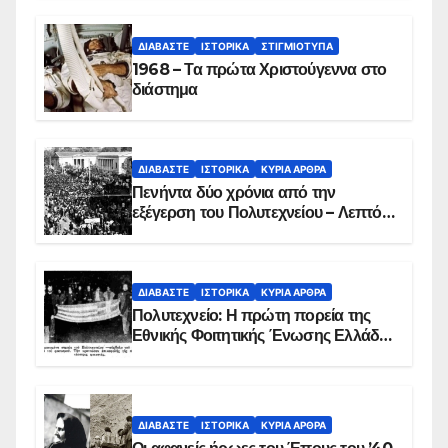
ΔΙΑΒΆΣΤΕ
ΙΣΤΟΡΙΚΆ
ΣΤΙΓΜΙΌΤΥΠΑ
1968 – Τα πρώτα Χριστούγεννα στο
διάστημα
ΔΙΑΒΆΣΤΕ
ΙΣΤΟΡΙΚΆ
ΚΥΡΙΑ ΑΡΘΡΑ
Πενήντα δύο χρόνια από την
εξέγερση του Πολυτεχνείου – Λεπτό
προς λεπτό η εισβολή – ΦΩΤΟ και
ΒΙΝΤΕΟ
ΔΙΑΒΆΣΤΕ
ΙΣΤΟΡΙΚΆ
ΚΥΡΙΑ ΑΡΘΡΑ
Πολυτεχνείο: Η πρώτη πορεία της
Εθνικής Φοιτητικής Ένωσης Ελλάδος
στις 17 Νοεμβρίου 1975 με την
αιματοβαμμένη σημαία
ΔΙΑΒΆΣΤΕ
ΙΣΤΟΡΙΚΆ
ΚΥΡΙΑ ΑΡΘΡΑ