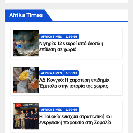
Αfrika Times
AFRIKA TIMES
ΔΙΕΘΝΉ
Νιγηρία: 12 νεκροί από ένοπλη
επίθεση σε χωριό
AFRIKA TIMES
ΔΙΕΘΝΉ
ΛΔ Κονγκό: Η χειρότερη επιδημία
Έμπολα στην ιστορία της χώρας
AFRIKA TIMES
ΔΙΕΘΝΉ
Η Τουρκία ενισχύει στρατιωτική και
ενεργειακή παρουσία στη Σομαλία