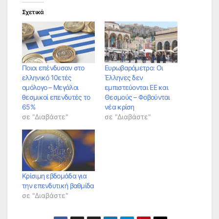
Σχετικά
Ποιοι επένδυσαν στο
Ευρωβαρόμετρο: Οι
ελληνικό 10ετές
Έλληνες δεν
ομόλογο – Μεγάλοι
εμπιστεύονται ΕΕ και
θεσμικοί επενδυτές το
Θεσμούς – Φοβούνται
65%
νέα κρίση
σε "Διαβάστε"
σε "Διαβάστε"
Κρίσιμη εβδομάδα για
την επενδυτική βαθμίδα
σε "Διαβάστε"