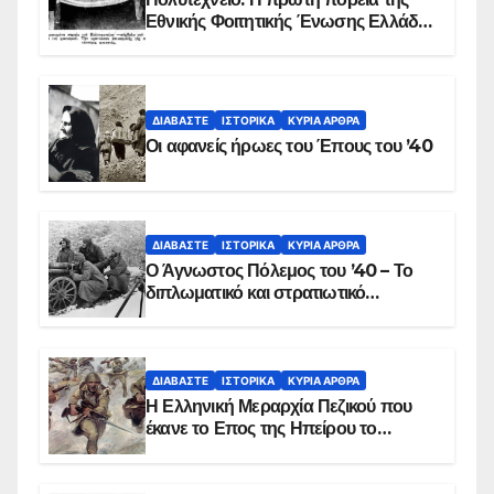
Εθνικής Φοιτητικής Ένωσης Ελλάδος
στις 17 Νοεμβρίου 1975 με την
αιματοβαμμένη σημαία
ΔΙΑΒΆΣΤΕ
ΙΣΤΟΡΙΚΆ
ΚΥΡΙΑ ΑΡΘΡΑ
Οι αφανείς ήρωες του Έπους του ’40
ΔΙΑΒΆΣΤΕ
ΙΣΤΟΡΙΚΆ
ΚΥΡΙΑ ΑΡΘΡΑ
Ο Άγνωστος Πόλεμος του ’40 – Το
διπλωματικό και στρατιωτικό
παρασκήνιο
ΔΙΑΒΆΣΤΕ
ΙΣΤΟΡΙΚΆ
ΚΥΡΙΑ ΑΡΘΡΑ
Η Ελληνική Μεραρχία Πεζικού που
έκανε το Επος της Ηπείρου το
χειμώνα του 1940