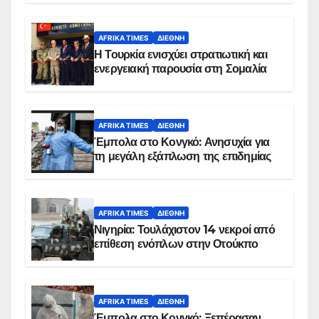
AFRIKA TIMES
ΔΙΕΘΝΉ
Η Τουρκία ενισχύει στρατιωτική και
ενεργειακή παρουσία στη Σομαλία
AFRIKA TIMES
ΔΙΕΘΝΉ
Έμπολα στο Κονγκό: Ανησυχία για
τη μεγάλη εξάπλωση της επιδημίας
AFRIKA TIMES
ΔΙΕΘΝΉ
Νιγηρία: Τουλάχιστον 14 νεκροί από
επίθεση ενόπλων στην Οτούκπο
AFRIKA TIMES
ΔΙΕΘΝΉ
Έμπολα στο Κονγκό: Ξεπέρασαν