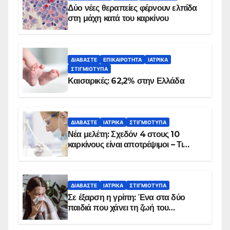
Δύο νέες θεραπείες φέρνουν ελπίδα
στη μάχη κατά του καρκίνου
ΔΙΑΒΆΣΤΕ
ΕΠΙΚΑΙΡΌΤΗΤΑ
ΙΑΤΡΙΚΆ
ΣΤΙΓΜΙΌΤΥΠΑ
Καισαρικές: 62,2% στην Ελλάδα
ΔΙΑΒΆΣΤΕ
ΙΑΤΡΙΚΆ
ΣΤΙΓΜΙΌΤΥΠΑ
Νέα μελέτη: Σχεδόν 4 στους 10
καρκίνους είναι αποτρέψιμοι – Τι
δείχνουν τα στοιχεία
ΔΙΑΒΆΣΤΕ
ΙΑΤΡΙΚΆ
ΣΤΙΓΜΙΌΤΥΠΑ
Σε έξαρση η γρίπη: Ένα στα δύο
παιδιά που χάνει τη ζωή του
αντιμετωπίζει υποκείμενο νόσημα –
Εμβολιασμό συνιστούν οι ειδικοί