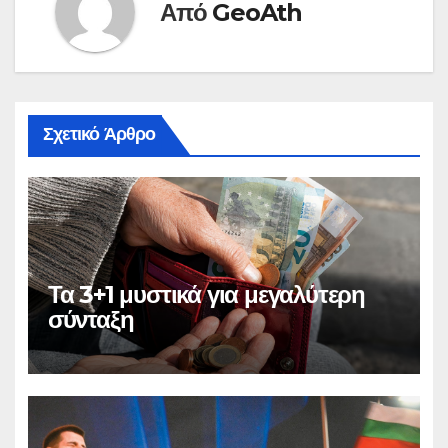
Από
GeoAth
Σχετικό Άρθρο
Τα 3+1 μυστικά για μεγαλύτερη
σύνταξη