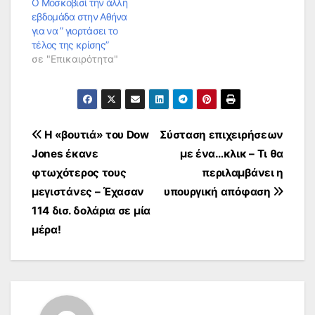
Ο Μοσκοβισί την άλλη
εβδομάδα στην Αθήνα
για να ” γιορτάσει το
τέλος της κρίσης”
σε "Επικαιρότητα"
Πλοήγηση
Η «βουτιά» του Dow
Σύσταση επιχειρήσεων
Jones έκανε
με ένα…κλικ – Τι θα
άρθρων
φτωχότερος τους
περιλαμβάνει η
μεγιστάνες – Έχασαν
υπουργική απόφαση
114 δισ. δολάρια σε μία
μέρα!