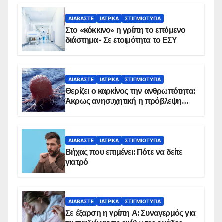
ΔΙΑΒΆΣΤΕ
ΙΑΤΡΙΚΆ
ΣΤΙΓΜΙΌΤΥΠΑ
Στο «κόκκινο» η γρίπη το επόμενο
διάστημα- Σε ετοιμότητα το ΕΣΥ
ΔΙΑΒΆΣΤΕ
ΙΑΤΡΙΚΆ
ΣΤΙΓΜΙΌΤΥΠΑ
Θερίζει ο καρκίνος την ανθρωπότητα:
Άκρως ανησυχητική η πρόβλεψη…
ΔΙΑΒΆΣΤΕ
ΙΑΤΡΙΚΆ
ΣΤΙΓΜΙΌΤΥΠΑ
Βήχας που επιμένει: Πότε να δείτε
γιατρό
ΔΙΑΒΆΣΤΕ
ΙΑΤΡΙΚΆ
ΣΤΙΓΜΙΌΤΥΠΑ
Σε έξαρση η γρίπη Α: Συναγερμός για