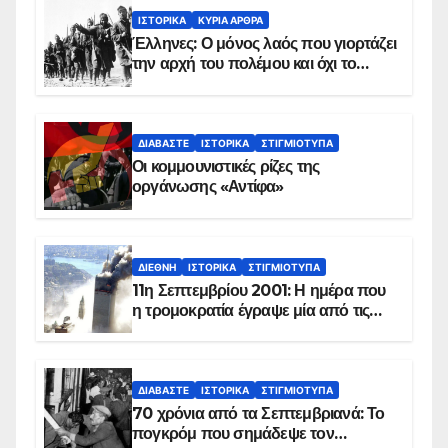
ΙΣΤΟΡΙΚΆ
ΚΥΡΙΑ ΑΡΘΡΑ
Έλληνες: Ο μόνος λαός που γιορτάζει
την αρχή του πολέμου και όχι το
τέλος του
ΔΙΑΒΆΣΤΕ
ΙΣΤΟΡΙΚΆ
ΣΤΙΓΜΙΌΤΥΠΑ
Οι κομμουνιστικές ρίζες της
οργάνωσης «Αντίφα»
ΔΙΕΘΝΉ
ΙΣΤΟΡΙΚΆ
ΣΤΙΓΜΙΌΤΥΠΑ
11η Σεπτεμβρίου 2001: Η ημέρα που
η τρομοκρατία έγραψε μία από τις
πιο μαύρες σελίδες στην ιστορία του
πλανήτη
ΔΙΑΒΆΣΤΕ
ΙΣΤΟΡΙΚΆ
ΣΤΙΓΜΙΌΤΥΠΑ
70 χρόνια από τα Σεπτεμβριανά: Το
πογκρόμ που σημάδεψε τον