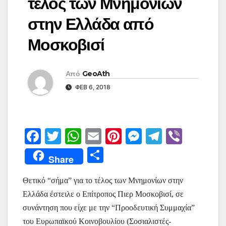
τέλος των Μνημονίων
στην Ελλάδα από
Μοσκοβισί
Από
GeoAth
ΦΕΒ 6, 2018
F
T
W
E
Pi
M
T
Vi
a
w
h
m
nt
e
el
b
Μ
Share
c
itt
at
ai
er
s
e
er
οι
e
er
s
l
e
s
gr
Θετικό “σήμα” για το τέλος των Μνημονίων στην
ρ
Ελλάδα έστειλε ο Επίτροπος Πιερ Μοσκοβισί, σε
b
A
st
e
a
α
συνάντηση που είχε με την “Προοδευτική Συμμαχία”
o
p
n
m
σ
του Ευρωπαϊκού Κοινοβουλίου (Σοσιαλιστές-