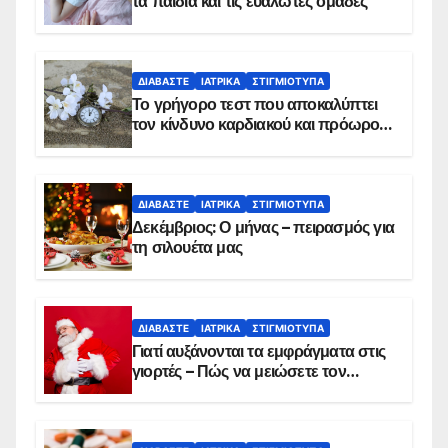
τα παιδιά και τις ευάλωτες ομάδες
ΔΙΑΒΆΣΤΕ
ΙΑΤΡΙΚΆ
ΣΤΙΓΜΙΌΤΥΠΑ
Το γρήγορο τεστ που αποκαλύπτει
τον κίνδυνο καρδιακού και πρόωρου
θανάτου
ΔΙΑΒΆΣΤΕ
ΙΑΤΡΙΚΆ
ΣΤΙΓΜΙΌΤΥΠΑ
Δεκέμβριος: Ο μήνας – πειρασμός για
τη σιλουέτα μας
ΔΙΑΒΆΣΤΕ
ΙΑΤΡΙΚΆ
ΣΤΙΓΜΙΌΤΥΠΑ
Γιατί αυξάνονται τα εμφράγματα στις
γιορτές – Πώς να μειώσετε τον
κίνδυνο, σύμφωνα με καρδιολόγο