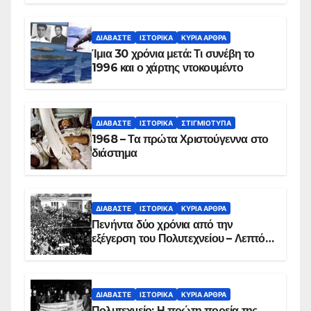
συντριβή του ελικοπτέρου
ΔΙΑΒΆΣΤΕ
ΙΣΤΟΡΙΚΆ
ΚΥΡΙΑ ΑΡΘΡΑ
Ίμια 30 χρόνια μετά: Τι συνέβη το
1996 και ο χάρτης ντοκουμέντο
ΔΙΑΒΆΣΤΕ
ΙΣΤΟΡΙΚΆ
ΣΤΙΓΜΙΌΤΥΠΑ
1968 – Τα πρώτα Χριστούγεννα στο
διάστημα
ΔΙΑΒΆΣΤΕ
ΙΣΤΟΡΙΚΆ
ΚΥΡΙΑ ΑΡΘΡΑ
Πενήντα δύο χρόνια από την
εξέγερση του Πολυτεχνείου – Λεπτό
προς λεπτό η εισβολή – ΦΩΤΟ και
ΒΙΝΤΕΟ
ΔΙΑΒΆΣΤΕ
ΙΣΤΟΡΙΚΆ
ΚΥΡΙΑ ΑΡΘΡΑ
Πολυτεχνείο: Η πρώτη πορεία της