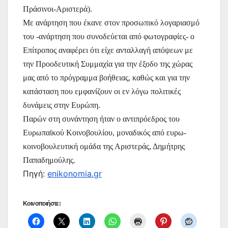
o
p
g
τε
Πράσινοι-Αριστερά).
k
er
ίτ
Με ανάρτηση που έκανε στον προσωπικό λογαριασμό
του -ανάρτηση που συνοδεύεται από φωτογραφίες- ο
ε
Επίτροπος αναφέρει ότι είχε ανταλλαγή απόψεων με
την Προοδευτική Συμμαχία για την έξοδο της χώρας
μας από το πρόγραμμα βοήθειας, καθώς και για την
κατάσταση που εμφανίζουν οι εν λόγω πολιτικές
δυνάμεις στην Ευρώπη.
Παρών στη συνάντηση ήταν ο αντιπρόεδρος του
Ευρωπαϊκού Κοινοβουλίου, μοναδικός από ευρω-
κοινοβουλευτική ομάδα της Αριστεράς, Δημήτρης
Παπαδημούλης.
Πηγή:
enikonomia.gr
Κοινοποιήστε: