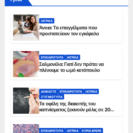
ΙΑΤΡΙΚΆ
Άνοια: Τα επαγγέλματα που
προστατεύουν τον εγκέφαλο
ΕΠΙΚΑΙΡΌΤΗΤΑ
ΙΑΤΡΙΚΆ
Σαλμονέλα: Γιατί δεν πρέπει να
πλένουμε το ωμό κοτόπουλο
ΔΙΑΒΆΣΤΕ
ΕΠΙΚΑΙΡΌΤΗΤΑ
ΙΑΤΡΙΚΆ
ΣΤΙΓΜΙΌΤΥΠΑ
Τα οφέλη της διακοπής του
καπνίσματος ξεκινούν μόλις σε 20
λεπτά
ΕΠΙΚΑΙΡΌΤΗΤΑ
ΙΑΤΡΙΚΆ
ΚΥΡΙΑ ΑΡΘΡΑ