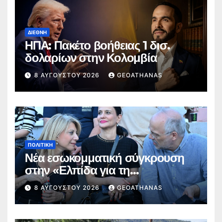
ΔΙΕΘΝΉ
ΗΠΑ: Πακέτο βοήθειας 1 δισ.
δολαρίων στην Κολομβία
8 ΑΥΓΟΎΣΤΟΥ 2026
GEOATHANAS
ΠΟΛΙΤΙΚΉ
Νέα εσωκομματική σύγκρουση
στην «Ελπίδα για τη
Δημοκρατία»
8 ΑΥΓΟΎΣΤΟΥ 2026
GEOATHANAS