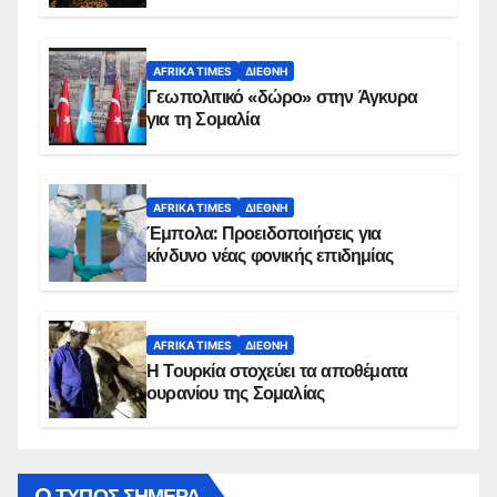
AFRIKA TIMES
ΔΙΕΘΝΉ
Γεωπολιτικό «δώρο» στην Άγκυρα
για τη Σομαλία
AFRIKA TIMES
ΔΙΕΘΝΉ
Έμπολα: Προειδοποιήσεις για
κίνδυνο νέας φονικής επιδημίας
AFRIKA TIMES
ΔΙΕΘΝΉ
Η Τουρκία στοχεύει τα αποθέματα
ουρανίου της Σομαλίας
O ΤΥΠΟΣ ΣΗΜΕΡΑ