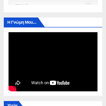
Η Γνώμη Μου…
Yγεία