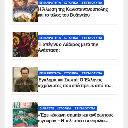
ΕΠΙΚΑΙΡΌΤΗΤΑ
ΙΣΤΟΡΙΚΆ
ΣΤΙΓΜΙΌΤΥΠΑ
Η Άλωση της Κωνσταντινούπολης
και το τέλος του Βυζαντίου
ΕΠΙΚΑΙΡΌΤΗΤΑ
ΙΣΤΟΡΙΚΆ
ΣΤΙΓΜΙΌΤΥΠΑ
Τι απέγινε ο Λάζαρος μετά την
Ανάσταση;
ΕΠΙΚΑΙΡΌΤΗΤΑ
ΙΣΤΟΡΙΚΆ
ΣΤΙΓΜΙΌΤΥΠΑ
Έγκλημα και Σιωπή: Ο Έλληνας
αιχμάλωτος που επέστρεψε από το
Παραπέτασμα
ΔΙΑΒΆΣΤΕ
ΙΣΤΟΡΙΚΆ
ΣΤΙΓΜΙΌΤΥΠΑ
«Έχει κόκκινη σημαία και ανθρώπους
σίγουρα» – Η τελευταία συνομιλία
των ηρώων στα Ίμια, πριν τη