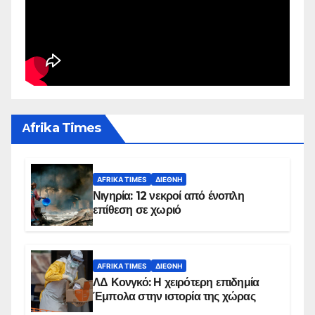
Αfrika Times
AFRIKA TIMES
ΔΙΕΘΝΉ
Νιγηρία: 12 νεκροί από ένοπλη
επίθεση σε χωριό
AFRIKA TIMES
ΔΙΕΘΝΉ
ΛΔ Κονγκό: Η χειρότερη επιδημία
Έμπολα στην ιστορία της χώρας