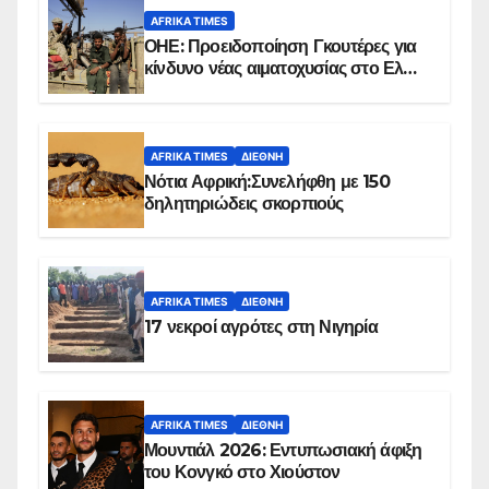
AFRIKA TIMES
ΟΗΕ: Προειδοποίηση Γκουτέρες για
κίνδυνο νέας αιματοχυσίας στο Ελ
Ομπέιντ του Σουδάν
AFRIKA TIMES
ΔΙΕΘΝΉ
Νότια Αφρική:Συνελήφθη με 150
δηλητηριώδεις σκορπιούς
AFRIKA TIMES
ΔΙΕΘΝΉ
17 νεκροί αγρότες στη Νιγηρία
AFRIKA TIMES
ΔΙΕΘΝΉ
Μουντιάλ 2026: Εντυπωσιακή άφιξη
του Κονγκό στο Χιούστον