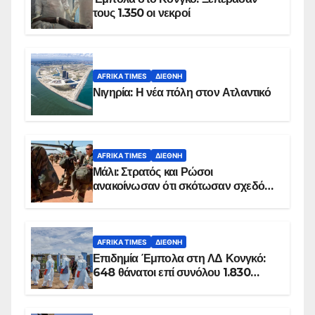
τους 1.350 οι νεκροί
AFRIKA TIMES
ΔΙΕΘΝΉ
Νιγηρία: Η νέα πόλη στον Ατλαντικό
AFRIKA TIMES
ΔΙΕΘΝΉ
Μάλι: Στρατός και Ρώσοι
ανακοίνωσαν ότι σκότωσαν σχεδόν
100 τζιχαντιστές
AFRIKA TIMES
ΔΙΕΘΝΉ
Επιδημία Έμπολα στη ΛΔ Κονγκό:
648 θάνατοι επί συνόλου 1.830
επιβεβαιωμένων κρουσμάτων