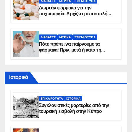
ΔΙΑΒΆΣΤΕ
ΙΑΤΡΙΚΆ
ΣΤΙΓΜΙΌΤΥΠΑ
Δωρεάν φάρμακα για την
παχυσαρκία: Αρχίζει η αποστολή
sms για τους δικαιούχους – Οι
προϋποθέσεις ένταξης στο
πρόγραμμα
ΔΙΑΒΆΣΤΕ
ΙΑΤΡΙΚΆ
ΣΤΙΓΜΙΌΤΥΠΑ
Πότε πρέπει να παίρνουμε τα
φάρμακα: Πριν, μετά ή κατά τη
διάρκεια του φαγητού;
Ιστορικά
ΕΠΙΚΑΙΡΌΤΗΤΑ
ΙΣΤΟΡΙΚΆ
Συγκλονιστικές μαρτυρίες από την
τουρκική εισβολή στην Κύπρο