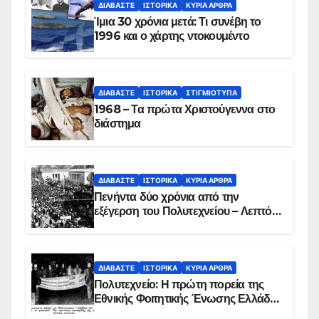
ΔΙΑΒΆΣΤΕ
ΙΣΤΟΡΙΚΆ
ΚΥΡΙΑ ΑΡΘΡΑ
Ίμια 30 χρόνια μετά: Τι συνέβη το
1996 και ο χάρτης ντοκουμέντο
ΔΙΑΒΆΣΤΕ
ΙΣΤΟΡΙΚΆ
ΣΤΙΓΜΙΌΤΥΠΑ
1968 – Τα πρώτα Χριστούγεννα στο
διάστημα
ΔΙΑΒΆΣΤΕ
ΙΣΤΟΡΙΚΆ
ΚΥΡΙΑ ΑΡΘΡΑ
Πενήντα δύο χρόνια από την
εξέγερση του Πολυτεχνείου – Λεπτό
προς λεπτό η εισβολή – ΦΩΤΟ και
ΒΙΝΤΕΟ
ΔΙΑΒΆΣΤΕ
ΙΣΤΟΡΙΚΆ
ΚΥΡΙΑ ΑΡΘΡΑ
Πολυτεχνείο: Η πρώτη πορεία της
Εθνικής Φοιτητικής Ένωσης Ελλάδος
στις 17 Νοεμβρίου 1975 με την