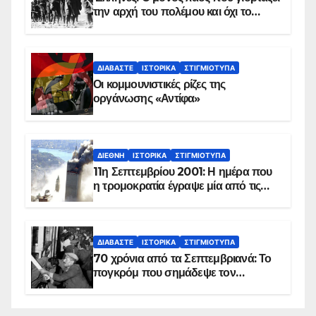
την αρχή του πολέμου και όχι το
τέλος του
ΔΙΑΒΆΣΤΕ
ΙΣΤΟΡΙΚΆ
ΣΤΙΓΜΙΌΤΥΠΑ
Οι κομμουνιστικές ρίζες της
οργάνωσης «Αντίφα»
ΔΙΕΘΝΉ
ΙΣΤΟΡΙΚΆ
ΣΤΙΓΜΙΌΤΥΠΑ
11η Σεπτεμβρίου 2001: Η ημέρα που
η τρομοκρατία έγραψε μία από τις
πιο μαύρες σελίδες στην ιστορία του
πλανήτη
ΔΙΑΒΆΣΤΕ
ΙΣΤΟΡΙΚΆ
ΣΤΙΓΜΙΌΤΥΠΑ
70 χρόνια από τα Σεπτεμβριανά: Το
πογκρόμ που σημάδεψε τον
ελληνισμό της Κωνσταντινούπολης