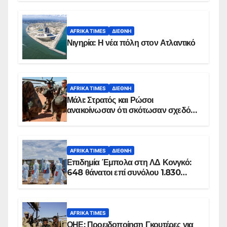
AFRIKA TIMES
ΔΙΕΘΝΉ
Νιγηρία: Η νέα πόλη στον Ατλαντικό
AFRIKA TIMES
ΔΙΕΘΝΉ
Μάλι: Στρατός και Ρώσοι
ανακοίνωσαν ότι σκότωσαν σχεδόν
100 τζιχαντιστές
AFRIKA TIMES
ΔΙΕΘΝΉ
Επιδημία Έμπολα στη ΛΔ Κονγκό:
648 θάνατοι επί συνόλου 1.830
επιβεβαιωμένων κρουσμάτων
AFRIKA TIMES
ΟΗΕ: Προειδοποίηση Γκουτέρες για