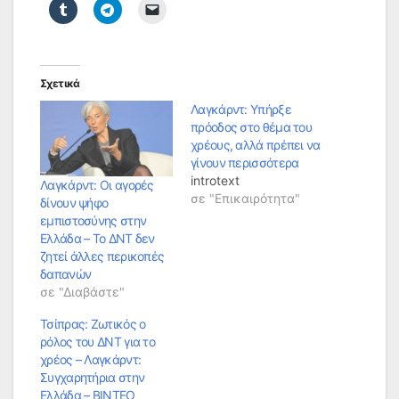
Σχετικά
Λαγκάρντ: Υπήρξε
πρόοδος στο θέμα του
χρέους, αλλά πρέπει να
γίνουν περισσότερα
introtext
Λαγκάρντ: Οι αγορές
σε "Επικαιρότητα"
δίνουν ψήφο
εμπιστοσύνης στην
Ελλάδα – Το ΔΝΤ δεν
ζητεί άλλες περικοπές
δαπανών
σε "Διαβάστε"
Τσίπρας: Ζωτικός ο
ρόλος του ΔΝΤ για το
χρέος – Λαγκάρντ:
Συγχαρητήρια στην
Ελλάδα – ΒΙΝΤΕΟ