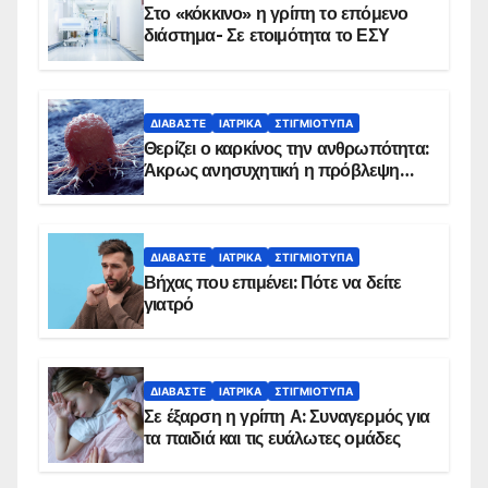
Στο «κόκκινο» η γρίπη το επόμενο
διάστημα- Σε ετοιμότητα το ΕΣΥ
ΔΙΑΒΆΣΤΕ
ΙΑΤΡΙΚΆ
ΣΤΙΓΜΙΌΤΥΠΑ
Θερίζει ο καρκίνος την ανθρωπότητα:
Άκρως ανησυχητική η πρόβλεψη…
ΔΙΑΒΆΣΤΕ
ΙΑΤΡΙΚΆ
ΣΤΙΓΜΙΌΤΥΠΑ
Βήχας που επιμένει: Πότε να δείτε
γιατρό
ΔΙΑΒΆΣΤΕ
ΙΑΤΡΙΚΆ
ΣΤΙΓΜΙΌΤΥΠΑ
Σε έξαρση η γρίπη Α: Συναγερμός για
τα παιδιά και τις ευάλωτες ομάδες