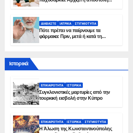
sms για τους δικαιούχους – Οι
προϋποθέσεις ένταξης στο
πρόγραμμα
ΔΙΑΒΆΣΤΕ
ΙΑΤΡΙΚΆ
ΣΤΙΓΜΙΌΤΥΠΑ
Πότε πρέπει να παίρνουμε τα
φάρμακα: Πριν, μετά ή κατά τη
διάρκεια του φαγητού;
Ιστορικά
ΕΠΙΚΑΙΡΌΤΗΤΑ
ΙΣΤΟΡΙΚΆ
Συγκλονιστικές μαρτυρίες από την
τουρκική εισβολή στην Κύπρο
ΕΠΙΚΑΙΡΌΤΗΤΑ
ΙΣΤΟΡΙΚΆ
ΣΤΙΓΜΙΌΤΥΠΑ
Η Άλωση της Κωνσταντινούπολης