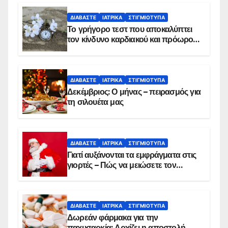
ΔΙΑΒΆΣΤΕ
ΙΑΤΡΙΚΆ
ΣΤΙΓΜΙΌΤΥΠΑ
Το γρήγορο τεστ που αποκαλύπτει
τον κίνδυνο καρδιακού και πρόωρου
θανάτου
ΔΙΑΒΆΣΤΕ
ΙΑΤΡΙΚΆ
ΣΤΙΓΜΙΌΤΥΠΑ
Δεκέμβριος: Ο μήνας – πειρασμός για
τη σιλουέτα μας
ΔΙΑΒΆΣΤΕ
ΙΑΤΡΙΚΆ
ΣΤΙΓΜΙΌΤΥΠΑ
Γιατί αυξάνονται τα εμφράγματα στις
γιορτές – Πώς να μειώσετε τον
κίνδυνο, σύμφωνα με καρδιολόγο
ΔΙΑΒΆΣΤΕ
ΙΑΤΡΙΚΆ
ΣΤΙΓΜΙΌΤΥΠΑ
Δωρεάν φάρμακα για την
παχυσαρκία: Αρχίζει η αποστολή