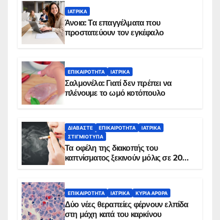
ΙΑΤΡΙΚΆ
Άνοια: Τα επαγγέλματα που
προστατεύουν τον εγκέφαλο
ΕΠΙΚΑΙΡΌΤΗΤΑ
ΙΑΤΡΙΚΆ
Σαλμονέλα: Γιατί δεν πρέπει να
πλένουμε το ωμό κοτόπουλο
ΔΙΑΒΆΣΤΕ
ΕΠΙΚΑΙΡΌΤΗΤΑ
ΙΑΤΡΙΚΆ
ΣΤΙΓΜΙΌΤΥΠΑ
Τα οφέλη της διακοπής του
καπνίσματος ξεκινούν μόλις σε 20
λεπτά
ΕΠΙΚΑΙΡΌΤΗΤΑ
ΙΑΤΡΙΚΆ
ΚΥΡΙΑ ΑΡΘΡΑ
Δύο νέες θεραπείες φέρνουν ελπίδα
στη μάχη κατά του καρκίνου