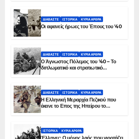
αιματοβαμμένη σημαία
ΔΙΑΒΆΣΤΕ
ΙΣΤΟΡΙΚΆ
ΚΥΡΙΑ ΑΡΘΡΑ
Οι αφανείς ήρωες του Έπους του ’40
ΔΙΑΒΆΣΤΕ
ΙΣΤΟΡΙΚΆ
ΚΥΡΙΑ ΑΡΘΡΑ
Ο Άγνωστος Πόλεμος του ’40 – Το
διπλωματικό και στρατιωτικό
παρασκήνιο
ΔΙΑΒΆΣΤΕ
ΙΣΤΟΡΙΚΆ
ΚΥΡΙΑ ΑΡΘΡΑ
Η Ελληνική Μεραρχία Πεζικού που
έκανε το Επος της Ηπείρου το
χειμώνα του 1940
ΙΣΤΟΡΙΚΆ
ΚΥΡΙΑ ΑΡΘΡΑ
Έλληνες: Ο μόνος λαός που γιορτάζει