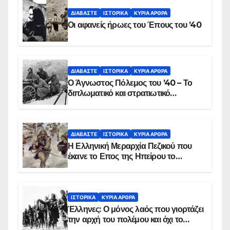
ΔΙΑΒΆΣΤΕ
ΙΣΤΟΡΙΚΆ
ΚΥΡΙΑ ΑΡΘΡΑ
Οι αφανείς ήρωες του Έπους του ’40
ΔΙΑΒΆΣΤΕ
ΙΣΤΟΡΙΚΆ
ΚΥΡΙΑ ΑΡΘΡΑ
Ο Άγνωστος Πόλεμος του ’40 – Το
διπλωματικό και στρατιωτικό
παρασκήνιο
ΔΙΑΒΆΣΤΕ
ΙΣΤΟΡΙΚΆ
ΚΥΡΙΑ ΑΡΘΡΑ
Η Ελληνική Μεραρχία Πεζικού που
έκανε το Επος της Ηπείρου το
χειμώνα του 1940
ΙΣΤΟΡΙΚΆ
ΚΥΡΙΑ ΑΡΘΡΑ
Έλληνες: Ο μόνος λαός που γιορτάζει
την αρχή του πολέμου και όχι το
τέλος του