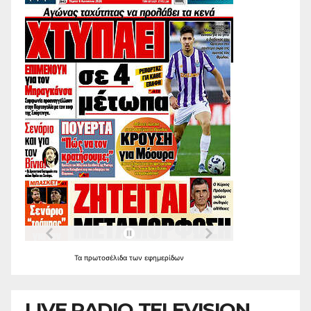
Τα
πρωτοσέλιδα
των
εφημερίδων
LIVE RADIO TELEVISION