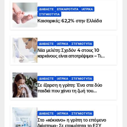
ΔΙΑΒΆΣΤΕ
ΕΠΙΚΑΙΡΌΤΗΤΑ
ΙΑΤΡΙΚΆ
ΣΤΙΓΜΙΌΤΥΠΑ
Καισαρικές: 62,2% στην Ελλάδα
ΔΙΑΒΆΣΤΕ
ΙΑΤΡΙΚΆ
ΣΤΙΓΜΙΌΤΥΠΑ
Νέα μελέτη: Σχεδόν 4 στους 10
καρκίνους είναι αποτρέψιμοι – Τι
δείχνουν τα στοιχεία
ΔΙΑΒΆΣΤΕ
ΙΑΤΡΙΚΆ
ΣΤΙΓΜΙΌΤΥΠΑ
Σε έξαρση η γρίπη: Ένα στα δύο
παιδιά που χάνει τη ζωή του
αντιμετωπίζει υποκείμενο νόσημα –
Εμβολιασμό συνιστούν οι ειδικοί
ΔΙΑΒΆΣΤΕ
ΙΑΤΡΙΚΆ
ΣΤΙΓΜΙΌΤΥΠΑ
Στο «κόκκινο» η γρίπη το επόμενο
διάστημα- Σε ετοιμότητα το ΕΣΥ