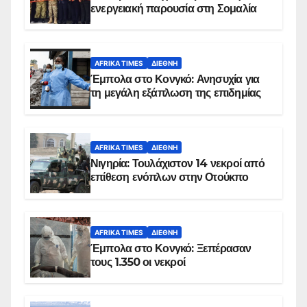
ενεργειακή παρουσία στη Σομαλία
AFRIKA TIMES
ΔΙΕΘΝΉ
Έμπολα στο Κονγκό: Ανησυχία για
τη μεγάλη εξάπλωση της επιδημίας
AFRIKA TIMES
ΔΙΕΘΝΉ
Νιγηρία: Τουλάχιστον 14 νεκροί από
επίθεση ενόπλων στην Οτούκπο
AFRIKA TIMES
ΔΙΕΘΝΉ
Έμπολα στο Κονγκό: Ξεπέρασαν
τους 1.350 οι νεκροί