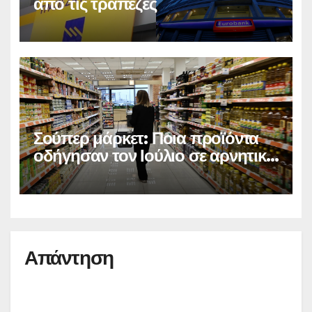
από τις τράπεζες
Σούπερ μάρκετ: Ποια προϊόντα
οδήγησαν τον Ιούλιο σε αρνητικό
πληθωρισμό
Απάντηση