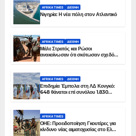
AFRIKA TIMES
ΔΙΕΘΝΉ
Νιγηρία: Η νέα πόλη στον Ατλαντικό
AFRIKA TIMES
ΔΙΕΘΝΉ
Μάλι: Στρατός και Ρώσοι
ανακοίνωσαν ότι σκότωσαν σχεδόν
100 τζιχαντιστές
AFRIKA TIMES
ΔΙΕΘΝΉ
Επιδημία Έμπολα στη ΛΔ Κονγκό:
648 θάνατοι επί συνόλου 1.830
επιβεβαιωμένων κρουσμάτων
AFRIKA TIMES
ΟΗΕ: Προειδοποίηση Γκουτέρες για
κίνδυνο νέας αιματοχυσίας στο Ελ
Ομπέιντ του Σουδάν