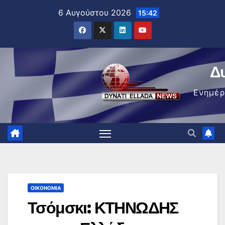
Μετάβαση
6 Αυγούστου 2026
15:42
στο
περιεχόμενο
Δ
Ενημέ
ΟΙΚΟΝΟΜΊΑ
Τσόμσκι: ΚΤΗΝΩΔΗΣ