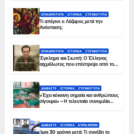
ΕΠΙΚΑΙΡΌΤΗΤΑ
ΙΣΤΟΡΙΚΆ
ΣΤΙΓΜΙΌΤΥΠΑ
Τι απέγινε ο Λάζαρος μετά την
Ανάσταση;
ΕΠΙΚΑΙΡΌΤΗΤΑ
ΙΣΤΟΡΙΚΆ
ΣΤΙΓΜΙΌΤΥΠΑ
Έγκλημα και Σιωπή: Ο Έλληνας
αιχμάλωτος που επέστρεψε από το
Παραπέτασμα
ΔΙΑΒΆΣΤΕ
ΙΣΤΟΡΙΚΆ
ΣΤΙΓΜΙΌΤΥΠΑ
«Έχει κόκκινη σημαία και ανθρώπους
σίγουρα» – Η τελευταία συνομιλία
των ηρώων στα Ίμια, πριν τη
συντριβή του ελικοπτέρου
ΔΙΑΒΆΣΤΕ
ΙΣΤΟΡΙΚΆ
ΚΥΡΙΑ ΑΡΘΡΑ
Ίμια 30 χρόνια μετά: Τι συνέβη το