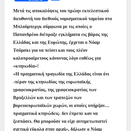
c
itt
at
ai
er
s
e
er
οι
e
er
s
l
e
s
gr
Μετά τις αποκαλύψεις του πρώην εκτελεστικού
ρ
διευθυντή του διεθνούς νομισματικού ταμείου στο
b
A
st
e
a
α
Μπλούμπεργκ σύμφωνα με τις οποίες ο
o
p
n
m
σ
Παπανδρέου διέπραξε εγκλήματα εις βάρος της
o
p
g
τε
Ελλάδας και της Ευρώπης, έρχεται ο Νόαμ
k
er
ίτ
Τσόμσκι για να πείσει και τους πλέον
καλοπροαίρετους κάνοντας λόγο ευθέως για
ε
«κτηνωδία»!
«H πραγματική τραγωδία της Ελλάδας είναι ότι
-πέραν της κτηνωδίας της ευρωπαϊκής
γραφειοκρατίας, της γραφειοκρατίας των
Βρυξελλών και των τραπεζών των
βορειοευρωπαϊκών χωρών, οι οποίες υπήρξαν…
πραγματικά κτηνώδεις- δεν έπρεπε καν να
ξεσπάσει. Θα μπορούσε να είχε αντιμετωπιστεί
σχετικά εύκολα στην αρχή», δήλωσε ο Νόαμ