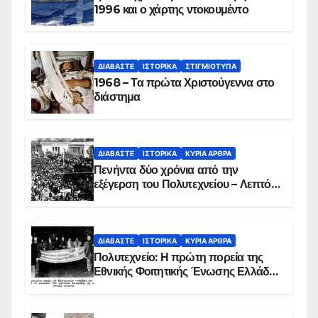
1996 και ο χάρτης ντοκουμέντο
ΔΙΑΒΆΣΤΕ
ΙΣΤΟΡΙΚΆ
ΣΤΙΓΜΙΌΤΥΠΑ
1968 – Τα πρώτα Χριστούγεννα στο
διάστημα
ΔΙΑΒΆΣΤΕ
ΙΣΤΟΡΙΚΆ
ΚΥΡΙΑ ΑΡΘΡΑ
Πενήντα δύο χρόνια από την
εξέγερση του Πολυτεχνείου – Λεπτό
προς λεπτό η εισβολή – ΦΩΤΟ και
ΒΙΝΤΕΟ
ΔΙΑΒΆΣΤΕ
ΙΣΤΟΡΙΚΆ
ΚΥΡΙΑ ΑΡΘΡΑ
Πολυτεχνείο: Η πρώτη πορεία της
Εθνικής Φοιτητικής Ένωσης Ελλάδος
στις 17 Νοεμβρίου 1975 με την
αιματοβαμμένη σημαία