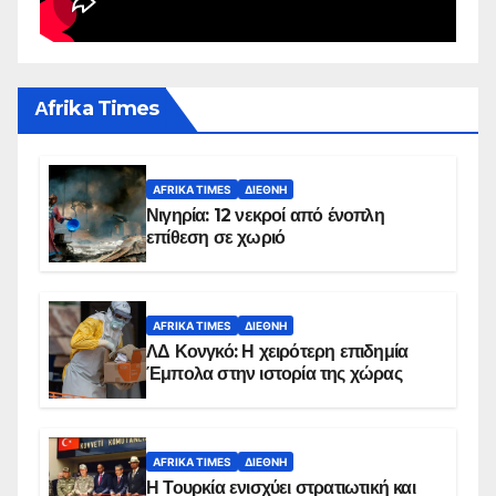
Αfrika Times
AFRIKA TIMES
ΔΙΕΘΝΉ
Νιγηρία: 12 νεκροί από ένοπλη
επίθεση σε χωριό
AFRIKA TIMES
ΔΙΕΘΝΉ
ΛΔ Κονγκό: Η χειρότερη επιδημία
Έμπολα στην ιστορία της χώρας
AFRIKA TIMES
ΔΙΕΘΝΉ
Η Τουρκία ενισχύει στρατιωτική και