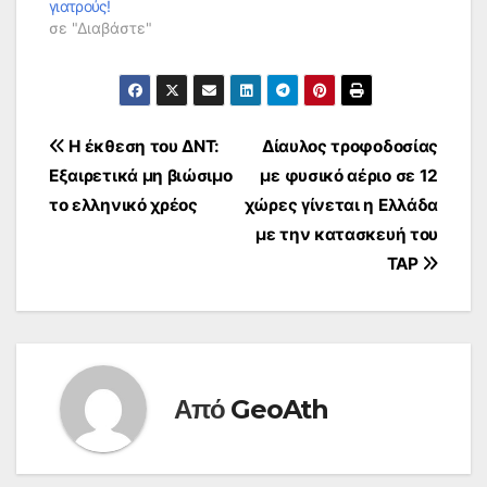
γιατρούς!
σε "Διαβάστε"
Πλοήγηση
Η έκθεση του ΔΝΤ:
Δίαυλος τροφοδοσίας
Εξαιρετικά μη βιώσιμο
με φυσικό αέριο σε 12
άρθρων
το ελληνικό χρέος
χώρες γίνεται η Ελλάδα
με την κατασκευή του
ΤΑΡ
Από
GeoAth