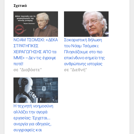
Σχετικά
ΝΟΑΜ ΤΣΟΜΣΚΙ: «ΔΕΚΑ
Σοκαριστική δήλωση
ΣΤΡΑΤΗΓΙΚΕΣ
του Νόαμ Τσόμσκι:
ΧΕΙΡΑΓΩΓΗΣΗΣ ΑΠΟ τα
Πλησιάζουμε στο πιο
ΜΜΕ» – Δεν τις έγραψε
επικίνδυνο σημείο της
ποτέ!
ανθρώπινης ιστορίας
σε "Διαβάστε"
σε "Διεθνή"
Η τεχνητή νοημοσύνη
αλλάζει την αγορά
εργασίας: Έρχεται…
ανεργία για οδηγούς,
συγγραφείς και