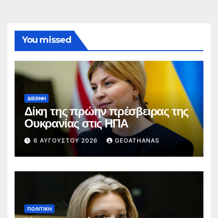
You missed
ΔΙΕΘΝΉ
Δίκη της πρώην πρέσβειρας της
Ουκρανίας στις ΗΠΑ
6 ΑΥΓΟΎΣΤΟΥ 2026
GEOATHANAS
ΠΟΛΙΤΙΚΉ