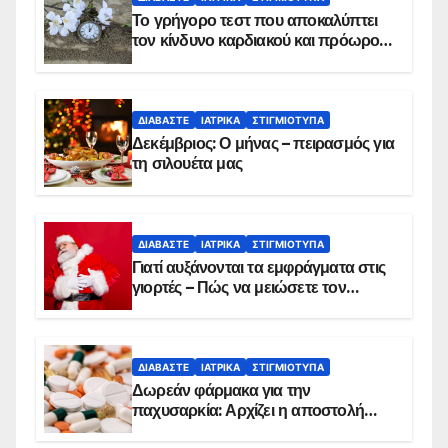
Το γρήγορο τεστ που αποκαλύπτει
τον κίνδυνο καρδιακού και πρόωρου
θανάτου
ΔΙΑΒΆΣΤΕ
ΙΑΤΡΙΚΆ
ΣΤΙΓΜΙΌΤΥΠΑ
Δεκέμβριος: Ο μήνας – πειρασμός για
τη σιλουέτα μας
ΔΙΑΒΆΣΤΕ
ΙΑΤΡΙΚΆ
ΣΤΙΓΜΙΌΤΥΠΑ
Γιατί αυξάνονται τα εμφράγματα στις
γιορτές – Πώς να μειώσετε τον
κίνδυνο, σύμφωνα με καρδιολόγο
ΔΙΑΒΆΣΤΕ
ΙΑΤΡΙΚΆ
ΣΤΙΓΜΙΌΤΥΠΑ
Δωρεάν φάρμακα για την
παχυσαρκία: Αρχίζει η αποστολή
sms για τους δικαιούχους – Οι