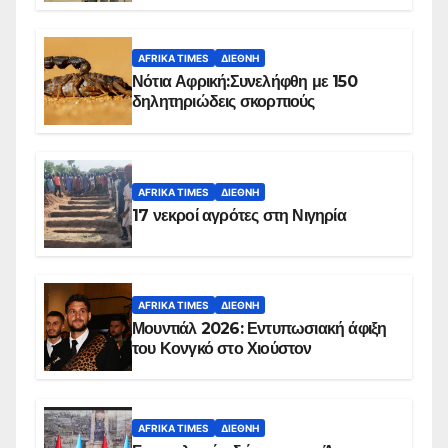
AFRIKA TIMES
ΔΙΕΘΝΉ
Νότια Αφρική:Συνελήφθη με 150
δηλητηριώδεις σκορπιούς
AFRIKA TIMES
ΔΙΕΘΝΉ
17 νεκροί αγρότες στη Νιγηρία
AFRIKA TIMES
ΔΙΕΘΝΉ
Μουντιάλ 2026: Εντυπωσιακή άφιξη
του Κονγκό στο Χιούστον
AFRIKA TIMES
ΔΙΕΘΝΉ