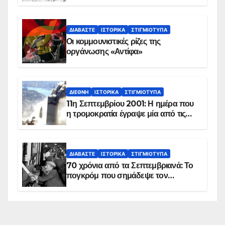
ΔΙΑΒΆΣΤΕ
ΙΣΤΟΡΙΚΆ
ΣΤΙΓΜΙΌΤΥΠΑ
Οι κομμουνιστικές ρίζες της
οργάνωσης «Αντίφα»
ΔΙΕΘΝΉ
ΙΣΤΟΡΙΚΆ
ΣΤΙΓΜΙΌΤΥΠΑ
11η Σεπτεμβρίου 2001: Η ημέρα που
η τρομοκρατία έγραψε μία από τις
πιο μαύρες σελίδες στην ιστορία του
πλανήτη
ΔΙΑΒΆΣΤΕ
ΙΣΤΟΡΙΚΆ
ΣΤΙΓΜΙΌΤΥΠΑ
70 χρόνια από τα Σεπτεμβριανά: Το
πογκρόμ που σημάδεψε τον
ελληνισμό της Κωνσταντινούπολης