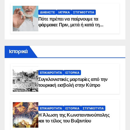
προϋποθέσεις ένταξης στο
πρόγραμμα
ΔΙΑΒΆΣΤΕ
ΙΑΤΡΙΚΆ
ΣΤΙΓΜΙΌΤΥΠΑ
Πότε πρέπει να παίρνουμε τα
φάρμακα: Πριν, μετά ή κατά τη
διάρκεια του φαγητού;
Ιστορικά
ΕΠΙΚΑΙΡΌΤΗΤΑ
ΙΣΤΟΡΙΚΆ
Συγκλονιστικές μαρτυρίες από την
τουρκική εισβολή στην Κύπρο
ΕΠΙΚΑΙΡΌΤΗΤΑ
ΙΣΤΟΡΙΚΆ
ΣΤΙΓΜΙΌΤΥΠΑ
Η Άλωση της Κωνσταντινούπολης
και το τέλος του Βυζαντίου