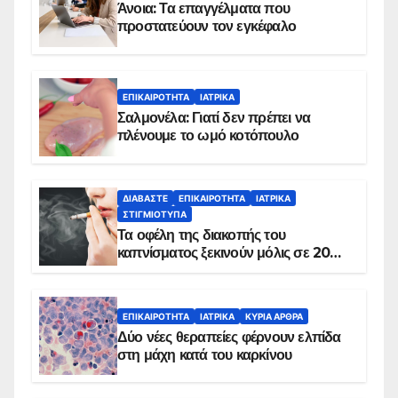
Άνοια: Τα επαγγέλματα που
προστατεύουν τον εγκέφαλο
ΕΠΙΚΑΙΡΌΤΗΤΑ
ΙΑΤΡΙΚΆ
Σαλμονέλα: Γιατί δεν πρέπει να
πλένουμε το ωμό κοτόπουλο
ΔΙΑΒΆΣΤΕ
ΕΠΙΚΑΙΡΌΤΗΤΑ
ΙΑΤΡΙΚΆ
ΣΤΙΓΜΙΌΤΥΠΑ
Τα οφέλη της διακοπής του
καπνίσματος ξεκινούν μόλις σε 20
λεπτά
ΕΠΙΚΑΙΡΌΤΗΤΑ
ΙΑΤΡΙΚΆ
ΚΥΡΙΑ ΑΡΘΡΑ
Δύο νέες θεραπείες φέρνουν ελπίδα
στη μάχη κατά του καρκίνου