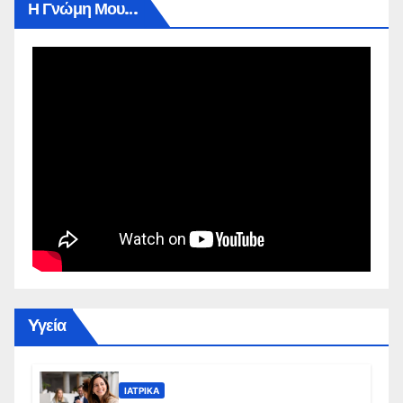
Η Γνώμη Μου…
Yγεία
ΙΑΤΡΙΚΆ